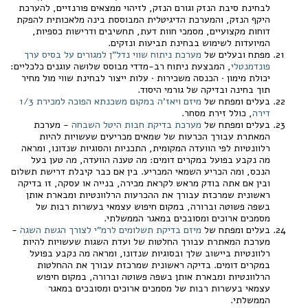
לבחינת סיבת הנזק וגורם הנזק, לזיהוי ממצאים פורנזיים, להערכת
היקף הנזק, והמערכת הדיגיטלית המבוססת בינה מלאכותית להפקת
דוחות מקצועיים, מסמכי חוות דעת, תחשיבים ודרישות כספיות,
המיועדות לשימוש בבחינת תביעות ונזקים.
מפתח ובעלים של
מערכת ניתוח שווי נדל"ן למגורים על בסיס ערך
פונדמנטלי
, המבצעת ניתוח רב-מדדי מבוסס שלושה עוגנים כלכליים:
יכולת מימון · הכנסה משכירות · עלות ייצור לבחינת שווי מול מחיר
תוך בחינה ובדיקה של גורמי היסוד.
בעלים ומפתח של
מיזם ויאז'ה במקום משכנתא הפוכה למכירת 1/3
דירה
, כולל זירת מסחר.
בעלים ומפתח של
מערכת בדיקת חבות היטל השבחה
- מערכת
המאתרת עבורך הכרעות של שמאים מכריעים שעשויות להיות
רלוונטיות לפי הוועדה המקומית, התכניות והסוגיות שנדונו, ומראה
מה נקבע בפועל במקרים דומים: מה טענה הוועדה, מה טען בעל
הנכס, ומה הכריע השמאי המכריע. בין אם כבר קיבלת דרישת תשלום
ובין אם אתה בודק מראש לקראת מכירה, בנייה או עסקה, זו בדיקה
ראשונית שמרכזת עבורך את ההכרעות הרלוונטיות ומבארת אותן
בשפה פשוטה וברורה, במקום חיפוש עצמאי בעשרות רבות של
מסמכים ארוכים ומסובכים במאגר הממשלתי.
בעלים ומפתח של
מיזם בדיקת תשלומים לרמ"י לצורך הגשת השגה
-
מערכת המאתרת עבורך החלטות של ועדת השגות שעשויות להיות
רלוונטיות ביישוב שלך ובסוגיות שנדונו, ומראה מה נקבע בפועל
במקרים דומים. בדיקה ראשונית שמרכזת עבורך את ההחלטות
הרלוונטיות ומבארת אותן בשפה פשוטה וברורה, במקום חיפוש
עצמאי בעשרות רבות של מסמכים ארוכים ומסובכים במאגר
הממשלתי.