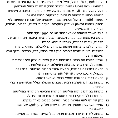
יליד 1960, רס"ן במיל, חייל וקצין בצנחנים, בוגר קורסים והכשרות
בתחומי וענפי איסוף ניתוח ועיבוד מידע ונתונים בחיל המודיעין.
בעל למעלה מ- 38 שנות פרקטיקה עשירה וניסיון בעבודה מעשית
כשמאי רכוש וכמומחה לנזקים ולתביעות רכוש וביטוח.
1986-1990 – ניהול והקמת משרד שמאים של חברת השמאות
לוי
יצחק
בחיפה והצפון ועיסוק בסקרים, הערכות דירות, מבנים, תכולה,
דברי ערך ותכשיטים.
בעל משרד שמאים עצמאי החל משנת 1990 ועד היום.
עוסק בשמאות מקרקעין, מבנים, תכולה וציוד בעבור מגוון רחב של
חברות, גופים פרטיים, מוסדיים וממשלתיים.
הערכות לצרכי ביטוח ושומת נזקי רכוש לקבלת תגמולי ביטוח
מחברות ביטוח וגופים אחרים בגין נזקי רכוש, אש, פריצה, נזקי טבע,
שיטפון והצפה.
שמאי מטעם מס רכוש במלחמת לבנון השנייה וצוק איתן ועריכת
שומות לנזקי רכוש כתוצאה מפעולות איבה ומלחמה.
מרצה במכללה לביטוח, מטעם איגוד חברות הביטוח, במכללה
למנהל, אוניברסיטת אריאל ואוניברסיטת חיפה.
מרצה בכיר להכשרת שמאי רכוש ושמאי ביטוח.
מומחה בתחום הערכת רכוש, מבנים ותכולה כולל תכשיטים ודברי
אמנות.
מומחה בתחום ניתוח פוליסת הביטוח והכיסוי הביטוחי בפוליסות
הרכוש בכלל ונזקי רכוש במסגרת ביטוח חבות וצד ג'.
מתן שרותי ליווי ופיקוח בניה ושיקום מבנים לאחר נזקים.
שמאי מקרקעין מוסמך מחזיק ברישיון מס' 4961529 של משרד
המשפטים.
מומחה לירידות ערך מבנים מנזקים, ליקויים, מטרדים, פגמים,