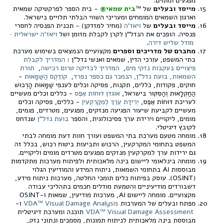
מפגעים ומומים.
מייסד ובעלים
של ™
בית שמאי®
- בית הספר לפרקטיקה שמאית
וארגון השמאים המומחים ומעריכי השווי הבלתי תלויים בישראל.
מייסד ובעלים
של
ויאז'ה
(מחיר למזדקן) - תכנית הפנסיה לחסרי
פנסיה. הופכים את הנדל"ן לקרן לקבלת מזומן ושל
ויאז'ה ישראלית ·
מודל שליש דירה
.
מחברם של מדריכים וספרים
מקצועיים הנמצאים בשימוש מערכת
בתי המשפט, עורכי הדין, שמאים ואנשי נדל"ן :
המדריך לקבלת
פיצויים בעקבות נזקי מים
,
המדריך לבדיקה טרום רכישה
,
תורת
השמאות, בועת נדל"ן, הנמכר גם כספר נפרד
,
קוֹדֶקְס הַשַּׁמָּאוּת
-
חוקים, פקודות, כללים, תקנות, פסיקה וכלים לענפי שַׁמָּאוּת הָרְכוּשׁ
הַחַקְלָאוּת וְהַסִּקּוּר בישראל,
אוגדן דּוּחוֹת אֶפֶס
- כללים וכלים מעשיים
לעריכת דּוּחוֹת אֶפֶס,
יְרִידַת עֵרֶךְ לֶמְקַרְקְעִין
- כללים, פסיקה וכלים
מעשיים לקביעת שיעור הפגיעה מנזקים, מפגעים, מטרדים, פגמים,
מומים, ליקויים וירידת ערך פסיכולוגית, והספר
בועת נדל"ן
שנדחס
לקובץ דיגיטלי.
מומחה מטעם מערכת בתי המשפט ועורך חוות דעת מומחה לבתי
המשפט בתחומי המקרקעין, הרכוש ותביעות ביטוח רכוש, בכלל זה
גם ירידות ערך למקרקעין מנזקים מפגעים מטרדים מומים וליקויים.
מומחה בינלאומי ליישום בינה מלאכותית ולפיתוח מערכות מתקדמות
מבוססות AI בתחומי השמאות, ניתוח המידע והמודיעין הגלוי
(OSINT). עוסק בפיתוח כלים תומכי החלטה, מערכות ניתוח מידע,
דשבורדים מודיעיניים והטמעת מודלים חכמים בתהליכי עבודה
מקצועיים. מומחה ליישום AI, מערכות מודיעין, שמאות ו-OSINT
מפתח ובעלים של המערכות
VDA™ Visual Damage Analysis
ו-
VDA™ Visual Damage Assessment
תוכנה ומערכת דיגיטלית
מבוססת בינה מלאכותית לניתוח תמונות, מסמכים ונתוני נזק,