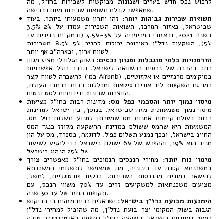
לרכוש נכס חדש בערים ושכונות מבוקשות לשכירות בחו"ל, מה
שמאפשר קבלת תשואות שכירות מיום הרכישה.
תשואות שכירות גבוהות יותר:
זהו יתרון משמעותי ביותר. בעוד
שבישראל, באזור המרכז, תשואות השכירות עמדו על 2%-3.5%
בשנת 2021, ובאזורי הפריפריה על 3%-4.5% (ובמקרים נדירים עד
5%), השקעות נדל"ן באירופה יכולות להניב 5%-8.5% משכירות
לטווח ארוך, ובארה"ב אף יותר.
הזדמנויות בלתי מוגבלות ומגוון נכסים:
השוק הגלובלי מציע מגוון
רחב בהרבה של נכסים בהשוואה לישראל. הדבר כולל אפשרויות
להשכרה לטווח קצר (כמו Airbnb) במיקומים מרכזיים או אקזוטיים,
כמו גם השקעות ליד אוניברסיטאות ומכללות רבות ברחבי העולם,
היוצרות שכונות ידידותיות לסטודנטים.
מיסוי נמוך יותר והסכמי כפל מס:
מדינות רבות בחו"ל מציעות
מיסוי נמוך משמעותית מזה שבישראל. בנוסף, בין ישראל למדינות
רבות בעולם קיימות אמנות מס שמטרתן למנוע תשלום כפל מס.
המשמעות היא שהמס ששולם במדינת ההשקעה מקוזז כנגד המס
החייב בישראל, ובכך נמנע תשלום כפול. לדוגמה, בספרד, מס על הון
מניב הוא 19%, וההפרש של 6% ישולם בישראל כדי להגיע לשיעור
של 25% הנהוג בישראל.
מימון נוח יותר:
מחירי הנכסים הנמוכים בחו"ל מאפשרים צורך
במשכנתא קטנה עד בינונית, מה שמאפשר לתשלומי המשכנתא
להישאר נמוכים מהכנסות השכירות. בנקים פורטוגליים, למשל,
מציעים משכנתאות למשקיעים זרים עד 70% משווי הנכס, עם
תקופות החזר של עד 30 שנה.
הימנעות מבועת נדל"ן בישראל:
ישראלים רבים מזהים כי הביקוש
הגבוה בשוק המקומי יצר בועת נדל"ן, מה שהוביל למחירי נדל"ן
כמעט דמיוניים בישראל. השקעה בחו"ל נתפסת כאלטרנטיבה טובה