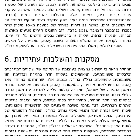
קונים זרים גדלה ב-50% בהשוואה לשנת 2023, עם הערכה של 1,900
דירות שנרכשו על ידם בשנת 2024.ירושלים הפכה למוקד המשיכה העיקרי
עבור קונים זרים, במיוחד אלה מקהילות יהודיות דתיות (חרדים
ואורתודוקסים) המחפשים בתים בעיר. שוק היוקרה בעיר מבוקש במיוחד על
ידי תושבים זרים, כאשר 22 דירות במחיר של למעלה מ-10 מיליון ש"ח
נמכרו בנובמבר ודצמבר 2024 בלבד. רוב הקונים הזרים מגיעים מארצות
הברית, אנגליה וצרפת. עלייה זו ברכישות נכסים חדשים על ידי זרים,
במיוחד לקראת עליית המע"מ הצפויה בשנת 2025, מצביעה על מניעים
שונים לחלוטין מאלה המניעים את הישראלים לעזוב או להשקיע בחו"ל.
6. מסקנות והשלכות עתידיות
המחקר מראה כי ישראל נמצאת בעיצומה של תקופה של שינויים דמוגרפיים
וכלכליים משמעותיים, המאופיינים בעלייה חדה בהגירה ובזרימת הון
משמעותית להשקעות נדל"ן בחו"ל. מגמות אלו, שהתחזקו במיוחד מאז
2023 והחריפו לאחר אירועי 7 באוקטובר 2023, מצביעות על שינוי מהותי
במאזן ההגירה של ישראל, ממדינה קולטת עלייה למדינה עם מאזן הגירה
שלילי בולט. הגורמים המניעים את היציאה הם רב-ממדיים, וכוללים אתגרים
פנימיים כמו יוקר המחיה, מחירי דיור בלתי נגישים, חוסר יציבות פוליטית
ומתחים חברתיים, לצד גורמי משיכה חיצוניים של הזדמנויות מקצועיות,
איכות חיים גבוהה יותר ותנאי מיסוי נוחים בחו"ל. הפרופיל הדמוגרפי של
העוזבים, הכולל צעירים, משכילים ובעלי משפחות, מעיד על אובדן הון
אנושי קריטי שעלול לפגוע בצמיחה הכלכלית וביציבות החברתית של ישראל
לטווח הארוך.במקביל, השקעות ישראלים בנדל"ן בחו"ל, המתרכזות בעיקר
במגזרים מסחריים, משקפות חיפוש אחר יציבות פיננסית ותשואות גבוהות