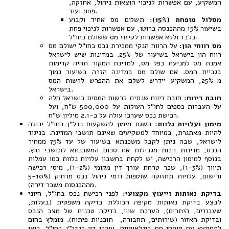
המשקיע, עם אפשרות לניכוי הוצאות ניהול, אחזקה,
פחת ועוד.
מסלול מופחת (15%):
תשלום מס אחיד וקבוע
בשיעור 15% מההכנסה ברוטו, עם אפשרות לניכוי פחת
בלבד וללא אפשרות לקיזוז מס ששולם בחו"ל.
מס רווחי הון:
על הרווח הנקי ממכירת נכס בחו"ל ישולם מס
רווח הון בישראל בשיעור של 25%. במדינות שיש לישראל
אמנת מס למניעת כפל מס, למדינת המקור תהיה קדימות
בגביית המס. אם שולם מס במדינה הזרה בשיעור נמוך
מ-25%, המשקיע יידרש לשלם את ההפרש לרשות המס
בישראל.
חובת דיווח:
חובת דיווח שנתית לרשות המסים בישראל חלה
על העברות כספים לחו"ל העולות על 500,000 ש"ח, ועל
רכישת נכס שערכו עולה על כ-2.1 מיליון ש"ח.
מימון ועלויות נלוות:
השגת מימון להשקעות נדל"ן בחו"ל יכולה
להיות מאתגרת, במיוחד למשקיעים שאינם תושבי המדינה. בניגוד
לישראל, שבה ניתן לקבל משכנתא בשיעור של עד 75% ממחיר
הנכס, מדינות רבות מגבילות את סכום המשכנתא לתושבי חוץ.
בנוסף למימון הרכישה, יש לקחת בחשבון עלויות נלוות כמו עמלות
תיווך (1-3%), שכר טרחת עורך דין מקומי (1-2%), מיסי רכישה
ורישום, עלויות תחזוקה שוטפות ודמי ניהול נכס מרחוק (5-10%
מההכנסות משכר דירה).
בדיקת נאותות וייעוץ מקצועי:
לפני רכישת נכס בחו"ל, חיוני
לבצע בדיקת נאותות מקיפה הכוללת בדיקה משפטית (בעלות,
שעבודים, היתרים), הערכת שווי, בדיקה טכנית של מצב הנכס
ובדיקת האזור (שירותים, תחבורה, תוכניות פיתוח). מומלץ בחום
להתייעץ עם מומחי מס בינלאומיים, עורכי דין לנדל"ן בחו"ל, רואי