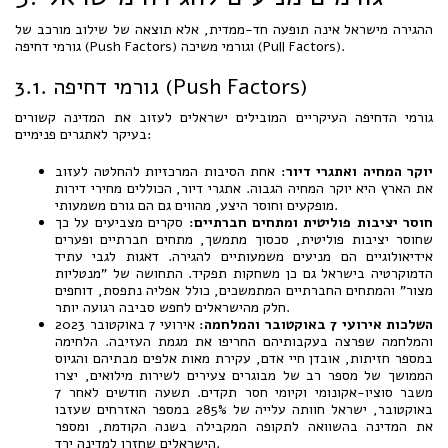
ההגירה מישראל אינה תופעה חד-ממדית, אלא תוצאה של שילוב מורכב של
גורמי דחיפה (Push Factors) וגורמי משיכה (Pull Factors).
3.1. גורמי דחיפה (Push Factors)
גורמי הדחיפה העיקריים המובילים ישראלים לעזוב את המדינה קשורים
בעיקר לאתגרים פנימיים:
יוקר המחיה ואתגרי דיור:
אחת הסיבות המרכזיות להחלטה לעזוב
את הארץ היא יוקר המחיה הגבוה. אתגרי דיור, הכוללים מחירי דירות
מופקעים וחוסר היצע, מהווים גם הם גורם משמעותי.
חוסר יציבות פוליטית ומתחים חברתיים:
סקרים מצביעים על כך
שחוסר יציבות פוליטית, סכסוך מתמשך, מתחים חברתיים ופערים
אידיאולוגיים הם מניעים משמעותיים להגירה. דאגות לגבי עתיד
הדמוקרטיה בישראל גם כן משחקות תפקיד. התחושה של "מנטליות
מצור" והמתחים החברתיים המתמשכים, כולל אפליה נתפסת, דוחפים
חלק מהישראלים לחפש סביבה רגועה יותר.
השלכות אירועי 7 באוקטובר והמלחמה:
אירועי 7 באוקטובר 2023
והמלחמה שפרצה בעקבותיהם החריפו את מגמת העזיבה. הלחימה
במספר חזיתות, אובדן חיי אדם, עקירת מאות אלפים מבתיהם והגיוס
הממושך של מספר רב של מבוגרים צעירים לשירות מילואים, יצרו
משבר סוציו-אקונומי וקיומי חסר תקדים. תשעה חודשים לאחר 7
באוקטובר, ישראל חוותה עלייה של 285% במספר האזרחים שעזבו
את המדינה בהשוואה לתקופה המקבילה בשנה הקודמת, ומספר
הישראלים שחזרו למדינה ירד.