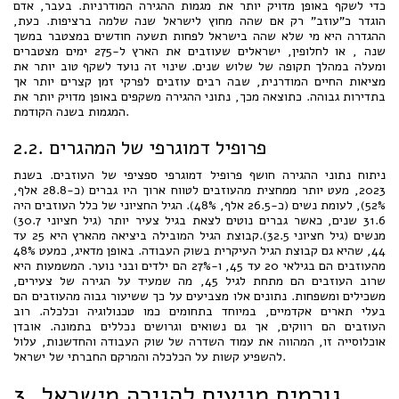
כדי לשקף באופן מדויק יותר את מגמות ההגירה המודרניות. בעבר, אדם
הוגדר כ"עוזב" רק אם שהה מחוץ לישראל שנה שלמה ברציפות. כעת,
ההגדרה היא מי שלא שהה בישראל לפחות תשעה חודשים במצטבר במשך
שנה , או לחלופין, ישראלים שעוזבים את הארץ ל-275 ימים מצטברים
ומעלה במהלך תקופה של שלוש שנים. שינוי זה נועד לשקף טוב יותר את
מציאות החיים המודרנית, שבה רבים עוזבים לפרקי זמן קצרים יותר אך
בתדירות גבוהה. כתוצאה מכך, נתוני ההגירה משקפים באופן מדויק יותר את
המגמות בשנה הקודמת.
2.2. פרופיל דמוגרפי של המהגרים
ניתוח נתוני ההגירה חושף פרופיל דמוגרפי ספציפי של העוזבים. בשנת
2023, מעט יותר ממחצית מהעוזבים לטווח ארוך היו גברים (כ-28.8 אלף,
52%), לעומת נשים (כ-26.5 אלף, 48%). הגיל החציוני של כלל העוזבים היה
31.6 שנים, כאשר גברים נוטים לצאת בגיל צעיר יותר (גיל חציוני 30.7)
מנשים (גיל חציוני 32.5).קבוצת הגיל המובילה ביציאה מהארץ היא 25 עד
44, שהיא גם קבוצת הגיל העיקרית בשוק העבודה. באופן מדאיג, כמעט 48%
מהעוזבים הם בגילאי 20 עד 45, ו-27% הם ילדים ובני נוער. המשמעות היא
שרוב העוזבים הם מתחת לגיל 45, מה שמעיד על הגירה של צעירים,
משכילים ומשפחות. נתונים אלו מצביעים על כך ששיעור גבוה מהעוזבים הם
בעלי תארים אקדמיים, במיוחד בתחומים כמו טכנולוגיה וכלכלה. רוב
העוזבים הם רווקים, אך גם נשואים וגרושים נכללים בתמונה. אובדן
אוכלוסייה זו, המהווה את עמוד השדרה של שוק העבודה והחדשנות, עלול
להשפיע קשות על הכלכלה והמרקם החברתי של ישראל.
3. גורמים מניעים להגירה מישראל