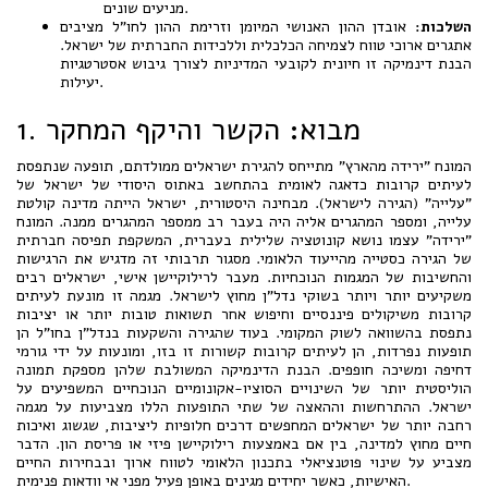
מניעים שונים.
השלכות:
אובדן ההון האנושי המיומן וזרימת ההון לחו"ל מציבים
אתגרים ארוכי טווח לצמיחה הכלכלית וללכידות החברתית של ישראל.
הבנת דינמיקה זו חיונית לקובעי המדיניות לצורך גיבוש אסטרטגיות
יעילות.
1. מבוא: הקשר והיקף המחקר
המונח "ירידה מהארץ" מתייחס להגירת ישראלים ממולדתם, תופעה שנתפסת
לעיתים קרובות כדאגה לאומית בהתחשב באתוס היסודי של ישראל של
"עלייה" (הגירה לישראל). מבחינה היסטורית, ישראל הייתה מדינה קולטת
עלייה, ומספר המהגרים אליה היה בעבר רב ממספר המהגרים ממנה. המונח
"ירידה" עצמו נושא קונוטציה שלילית בעברית, המשקפת תפיסה חברתית
של הגירה כסטייה מהייעוד הלאומי. מסגור תרבותי זה מדגיש את הרגישות
והחשיבות של המגמות הנוכחיות. מעבר לרילוקיישן אישי, ישראלים רבים
משקיעים יותר ויותר בשוקי נדל"ן מחוץ לישראל. מגמה זו מונעת לעיתים
קרובות משיקולים פיננסיים וחיפוש אחר תשואות טובות יותר או יציבות
נתפסת בהשוואה לשוק המקומי. בעוד שהגירה והשקעות בנדל"ן בחו"ל הן
תופעות נפרדות, הן לעיתים קרובות קשורות זו בזו, ומונעות על ידי גורמי
דחיפה ומשיכה חופפים. הבנת הדינמיקה המשולבת שלהן מספקת תמונה
הוליסטית יותר של השינויים הסוציו-אקונומיים הנוכחיים המשפיעים על
ישראל. ההתרחשות וההאצה של שתי התופעות הללו מצביעות על מגמה
רחבה יותר של ישראלים המחפשים דרכים חלופיות ליציבות, שגשוג ואיכות
חיים מחוץ למדינה, בין אם באמצעות רילוקיישן פיזי או פריסת הון. הדבר
מצביע על שינוי פוטנציאלי בתכנון הלאומי לטווח ארוך ובבחירות החיים
האישיות, כאשר יחידים מגינים באופן פעיל מפני אי וודאות פנימית.