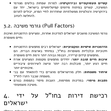
קשיים תעסוקתיים ובירוקרטיה:
למרות שפחות בולטים מגורמי
המשיכה, קשיים בפיתוח מיזמים קפיטליסטיים בישראל, יחד עם
בירוקרטיה ורגולציות ממשלתיות שחודרות לחיי הפרט, יכולים לתרום
להחלטה לעזוב.
3.2. גורמי משיכה (Pull Factors)
גורמי המשיכה מושכים ישראלים למדינות אחרות, ומציעים הזדמנויות ואיכות
חיים משופרת:
הזדמנויות אישיות ומקצועיות:
ישראלים רבים מחפשים הזדמנויות
חינוכיות וכלכליות משופרות בחו"ל, במיוחד בארצות הברית. הם
מחפשים קידום קריירה, הכנסה גבוהה יותר ורמת חיים משופרת.
איכות חיים טובה יותר:
יחידים מחפשים מקומות המציעים אורח
חיים רגוע יותר, סובלנות רבה יותר וגישה לשירותים ציבוריים
איכותיים יותר.
איחוד משפחות:
חלק מהישראלים מהגרים כדי להתאחד עם בני
משפחה שכבר היגרו לחו"ל.
הטבות מיסוי:
במדינות מסוימות, הטבות מיסוי נתפסות כגורם
משיכה משמעותי.
4. רכישת דירות בחו"ל על ידי
ישראלים