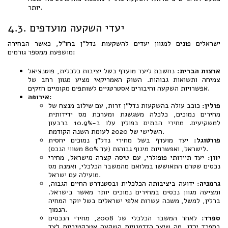
יותר.
4.3. יעדי השקעה מועדפים
ישראלים פונים למגוון יעדים להשקעות נדל"ן בחו"ל, כאשר הבחירה
מושפעת ממספר גורמים:
ארצות הברית:
נחשבת ליעד מועדף בשל יציבות כלכלית, פוטנציאל
צמיחה ותשואות גבוהות. השוק האמריקאי מציע מגוון רחב של
אפשרויות השקעה וחיבורים אסטרטגיים לשותפים מקומיים חזקים.
אירופה:
פולין:
כוכב עולה בהשקעות נדל"ן זרות, עם שילוב מנצח של
מחירים נמוכים, כלכלה משגשגת ומערכת מס ידידותית
למשקיעים. מחירי הבתים בפולין עלו ב-10.9% ברבעון
השלישי של 2020 לעומת השנה הקודמת.
פורטוגל:
יעד מועדף בשל מחירי נדל"ן נמוכים יחסית
לישראל, ואפשרויות מינוף גבוהות (עד 80% משווי הנכס).
יוון:
יעד תיירותי פופולרי, עם טיסה קצרה מישראל, מחירי
נכסים שטרם התאוששו במלואם מהמשבר הכלכלי, ואמנת מס
מועילה עם ישראל.
גרמניה:
ידועה ביציבותה הכלכלית ובסטנדרט החיים הגבוה,
ומציעה מגוון נכסים במחירים נמוכים יותר מאשר בישראל.
ברלין, למשל, משכה עשרות אלפי ישראלים בשל יוקר המחיה
הנמוך.
ספרד:
לאחר המשבר הכלכלי של 2008, מחירי הנכסים
בספרד ירדו, מה שיצר הזדמנויות השקעה אטרקטיביות לצד