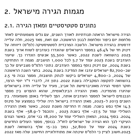
2. מגמות הגירה מישראל
2.1. נתונים סטטיסטיים ומאזן הגירה
הגירה מישראל הראתה תנודתיות לאורך השנים, עם גלים משמעותיים לאחר
מלחמת יום כיפור ומלחמת לבנון הראשונה. עם זאת, מאז 2023, חלה עלייה
דרסטית בהגירה מישראל. הלשכה המרכזית לסטטיסטיקה (למ"ס) דיווחה על
זינוק חד של 46.4% במספר הישראלים שהוגדרו כעוזבים לטווח ארוך בשנת
2023 בהשוואה לשנת 2022, כאשר 55,300 אנשים הוגדרו כך. שיעור
העוזבים בשנת 2023 עמד על 5.7 לכל 1,000 תושבים. מגמה זו התחזקה
בשנת 2024, עם זינוק נוסף במספר העוזבים. נתוני הלמ"ס מצביעים על כך
שכ-82,700 ישראלים עזבו את המדינה בשנת 2024. בחצי השנה הראשונה
של 2024, כ-4,800 ישראלים ביקשו לנתק תושבות, מספר גבוה פי 2.5
בהשוואה לתקופה המקבילה בשנת 2022. נתון זה, לדברי ד"ר יוסי הרפז,
חוקר דפוסי הגירה מאוניברסיטת תל אביב, מעיד על עלייה חדה בישראלים
שהיגרו מהמדינה. מאזן ההגירה הבינלאומית, שהוא ההפרש בין מספר
הנכנסים לישראל למספר העוזבים אותה, הפך לשלילי באופן משמעותי. בין
השנים 2013 ל-2023, מאזן ההגירה בישראל היה שלילי בממוצע של מינוס
14.3 אלף נפש בשנה. מגמה זו החריפה משנת 2022, כאשר מאזן ההגירה
השלילי עמד על 27.5- אלף בשנת 2023 , והוכפל ל-58.9- אלף בשנת
2024. בסוף 2024, המאזן השלילי עמד על 18,200 בני אדם, כאשר הגורם
העיקרי לכך הוא הגירה של ישראלים לחו"ל. בנוסף, מספר העולים החדשים
בשנת 2024 עמד על 32,800, נמוך בכ-15 אלף בהשוואה לשנת
2023.חשוב לציין כי הלמ"ס שינתה את מתודולוגיית החישוב שלה מאז 2022