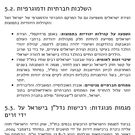
5.2. השלכות חברתיות ודמוגרפיות
הגירת ישראלים משפיעה גם על המרקם החברתי והדמוגרפי של ישראל ושל
הקהילות היהודיות בתפוצות:
השפעה על קהילות יהודיות בתפוצות:
באופן פרדוקסלי, הגירת
ישראלים מסייעת להחיות חלק מקהילות יהודיות ברחבי העולם
הנאבקות בהזדקנות ושיעורי ילודה נמוכים. לדוגמה, קהילת יהודי
הולנד גדלה בעיקר בזכות הגירת ישראלים צעירים, עד כדי כך שרוב
הילדים היהודים החיים בהולנד נולדו בישראל או להורה ישראלי.
שינוי זהות לאומית:
בעוד שבעבר ישראלים רבים שחיו בחו"ל שמרו
על קשר חזק לישראל וביטאו רצון לחזור, מגמה זו השתנתה בשנים
האחרונות לכיוון התיישבות קבועה יותר בחו"ל, במיוחד בארצות
הברית, בשל הזדמנויות כלכליות ויכולת לקיים צורת יהדות חילונית
יותר.
מתחים חברתיים פנימיים:
אובדן האוכלוסייה המשכילה והליברלית
יותר עלול להחריף את המתחים החברתיים והאידיאולוגיים בתוך
ישראל, ולתרום ל"שבטיות" ופילוג בחברה היהודית.
5.3. מגמות מנוגדות: רכישות נדל"ן בישראל על
ידי זרים
בניגוד למגמת הישראלים הרוכשים נכסים בחו"ל, שוק הדיור הישראלי חווה
עלייה ניכרת ברכישות דירות על ידי תושבים זרים, במיוחד בדצמבר 2024,
כאשר סך המשכנתאות שנלקחו הגיע ל-13.8 מיליארד ש"ח. נוכחותם של