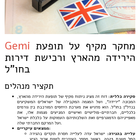
מחקר מקיף על תופעת
Gemi
הירידה מהארץ ורכישת דירות
בחו"ל
תקציר מנהלים
סקירה כללית:
דוח זה מציג ניתוח מקיף של תופעת הירידה מהארץ,
המכונה "ירידה", ושל המגמה המקבילה של ישראלים המשקיעים
בנדל"ן בחו"ל. הוא מדגיש את מערכת היחסים המורכבת בין גורמים
כלכליים, חברתיים-פוליטיים ואישיים המניעים מגמות אלו, את
מאפייניהם הדמוגרפיים ואת השלכותיהם העמוקות על כלכלת ישראל
ועל המרקם החברתי שלה.
ממצאים עיקריים:
עלייה בהגירה:
ישראל עדה לעלייה חסרת תקדים בהגירה
החל משנת 2023, כאשר מספר העוזבים לטווח ארוך הגיע