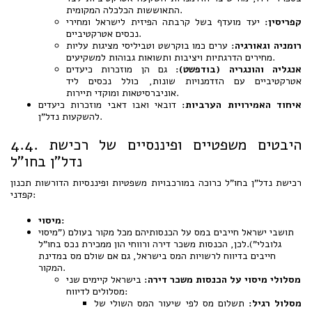
התאוששות הכלכלה המקומית.
קפריסין:
יעד מועדף בשל קרבתה הפיזית לישראל ומחירי
נכסים אטרקטיביים.
רומניה וגאורגיה:
ערים כמו בוקרשט וטביליסי מציגות עליות
מחירים הדרגתיות ויציבות ותשואות גבוהות למשקיעים.
אנגליה והונגריה (בודפשט):
גם הן מוזכרות כיעדים
אטרקטיביים עם הזדמנויות שונות, כולל נכסים ליד
אוניברסיטאות ומוקדי תיירות.
איחוד האמירויות הערביות:
דובאי ואבו דאבי מוזכרות כיעדים
להשקעות נדל"ן.
4.4. היבטים משפטיים ופיננסיים של רכישת
נדל"ן בחו"ל
רכישת נדל"ן בחו"ל כרוכה במורכבויות משפטיות ופיננסיות הדורשות תכנון
קפדני:
מיסוי:
תושבי ישראל חייבים במס על הכנסותיהם מכל מקור בעולם ("מיסוי
גלובלי").לכן, הכנסות משכר דירה ורווחי הון ממכירת נכס בחו"ל
חייבים בדיווח לרשויות המס בישראל, גם אם שולם מס במדינת
המקור.
מסלולי מיסוי על הכנסות משכר דירה:
בישראל קיימים שני
מסלולים לדיווח:
מסלול רגיל:
תשלום מס לפי שיעור המס השולי של