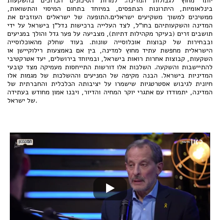
יותר מחוץ לגבולות המדינה. למרות הסיכונים הכרוכים בהשקעות
בינלאומיות, היתרונות הנתפסים, במיוחד בתחום המיסוי והתשואות,
ממשיכים למשוך משקיעים ישראלים.התופעה של ישראלים העוזבים את
המדינה והשקעותיהם בחו"ל, לצד העלייה ברכישות נדל"ן בישראל על ידי
תושבים זרים (בעיקר מקהילות דתיות), מצביעה על פער גדל והולך במניעים
ובבחירות של קבוצות אוכלוסייה שונות. בעוד שחלק מהאוכלוסייה
הישראלית מחפשת עתיד מחוץ למדינה, בין אם באמצעות רילוקיישן או
השקעות, קבוצות אחרות רואות בישראל, ובמיוחד בירושלים, יעד אטרקטיבי
להתיישבות והשקעה. השלכות אלו דורשות התייחסות מעמיקה מצד קובעי
המדיניות בישראל. הבנה מקיפה של המניעים וההשלכות של מגמות אלו
חיונית לגיבוש אסטרטגיות שישמרו על יציבותה הכלכלית והחברתית של
המדינה, יתמודדו עם אתגרי יוקר המחיה והדיור, ויבנו אמון מחודש בעתידה
של ישראל.