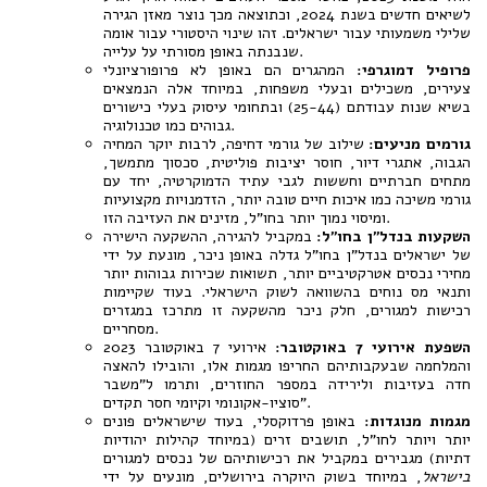
לשיאים חדשים בשנת 2024, וכתוצאה מכך נוצר מאזן הגירה
שלילי משמעותי עבור ישראלים. זהו שינוי היסטורי עבור אומה
שנבנתה באופן מסורתי על עלייה.
פרופיל דמוגרפי:
המהגרים הם באופן לא פרופורציונלי
צעירים, משכילים ובעלי משפחות, במיוחד אלה הנמצאים
בשיא שנות עבודתם (25-44) ובתחומי עיסוק בעלי כישורים
גבוהים כמו טכנולוגיה.
גורמים מניעים:
שילוב של גורמי דחיפה, לרבות יוקר המחיה
הגבוה, אתגרי דיור, חוסר יציבות פוליטית, סכסוך מתמשך,
מתחים חברתיים וחששות לגבי עתיד הדמוקרטיה, יחד עם
גורמי משיכה כמו איכות חיים טובה יותר, הזדמנויות מקצועיות
ומיסוי נמוך יותר בחו"ל, מזינים את העזיבה הזו.
השקעות בנדל"ן בחו"ל:
במקביל להגירה, ההשקעה הישירה
של ישראלים בנדל"ן בחו"ל גדלה באופן ניכר, מונעת על ידי
מחירי נכסים אטרקטיביים יותר, תשואות שכירות גבוהות יותר
ותנאי מס נוחים בהשוואה לשוק הישראלי. בעוד שקיימות
רכישות למגורים, חלק ניכר מהשקעה זו מתרכז במגזרים
מסחריים.
השפעת אירועי 7 באוקטובר:
אירועי 7 באוקטובר 2023
והמלחמה שבעקבותיהם החריפו מגמות אלו, והובילו להאצה
חדה בעזיבות ולירידה במספר החוזרים, ותרמו ל"משבר
סוציו-אקונומי וקיומי חסר תקדים".
מגמות מנוגדות:
באופן פרדוקסלי, בעוד שישראלים פונים
יותר ויותר לחו"ל, תושבים זרים (במיוחד קהילות יהודיות
דתיות) מגבירים במקביל את רכישותיהם של נכסים למגורים
בישראל
, במיוחד בשוק היוקרה בירושלים, מונעים על ידי