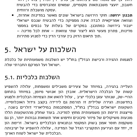
חשבון, יועצי משכנתאות מקומיים, שמאים ומהנדסים כדי להבטיח
עסקה מושכלת ורווחית.
תכנון ירושה:
חוקי הירושה בישראל שונים מאשר במדינות אחרות,
וצוואה אמריקאית לבדה אינה מספיקה כדי להבטיח שנכס ישראלי
יעבור בירושה כמתוכנן. במקרים של בעלות על נכסים במספר
מדינות, פתרון מעשי הוא ליצור שתי צוואות – אחת לכל מדינה –
תוך תיאום הדוק בין עורכי הדין כדי למנוע סתירות.
5. השלכות על ישראל
למגמות ההגירה ורכישת הנדל"ן בחו"ל יש השלכות משמעותיות על כלכלת
ישראל ועל המרקם החברתי שלה.
5.1. השלכות כלכליות
העלייה בהגירה, במיוחד של צעירים משכילים ומשפחות, עלולה להשפיע
קשות על הכלכלה הישראלית. אובדן הון אנושי מיומן, במיוחד בתחום
ההיי-טק, שנותר עוגן כלכלי יציב , עלול להאט את הצמיחה הכלכלית ולפגוע
בחדשנות. הגירה שלילית זו תורמת גם לירידה בקצב גידול האוכלוסייה.
השקעות ישראלים בנדל"ן בחו"ל, המסתכמות במיליארדי דולרים בשנה ,
מייצגות זרימת הון משמעותית מחוץ למדינה. בעוד שחלק מההשקעות הללו
מונעות משיקולים של פיזור סיכונים וחיפוש אחר תשואות גבוהות יותר, הן גם
משקפות חוסר אמון בשוק המקומי ובתנאים הכלכליים בישראל. זרימת הון
זו, יחד עם הגירעון התקציבי הגדל של המדינה , עלולה להשפיע על יציבותה
הכלכלית של ישראל לטווח הארוך.