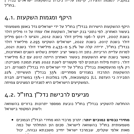
במקביל למגמת ההגירה, קיימת עלייה ניכרת בהשקעות ישראלים בנדל"ן
בחו"ל.
4.1. היקף ומגמות השקעות
היקף ההשקעות הישירות בנדל"ן בחו"ל על ידי ישראלים גדל באופן משמעותי
בעשור האחרון. לפי נתוני בנק ישראל, השקעות אלו עמדו על 11 מיליון דולר
בשנת 2007, זינקו ל-196 מיליון דולר בשנת 2012, והגיעו ל-901 מיליון
דולר בשנת 2017. בשנת 2022, ישראלים השקיעו 2.293 מיליארד דולר
בנדל"ן בחו"ל, ירידה קלה של 5.7% מ-2.433 מיליארד דולר בשנת 2021,
למרות עליית הריביות. נתון זה נשאר יציב יחסית בשלוש השנים האחרונות,
כאשר בשנת שיא ההשקעות בעשור האחרון הייתה 2017 עם 6.7 מיליארד
דולר. ניתוח פילוח הנתונים לפי סקטורים לשנת 2022 מציג תמונה מעניינת:
רק 15% מהעסקאות בנדל"ן בחו"ל על ידי ישראלים היו בנדל"ן למגורים. רוב
ההשקעות התרכזו במגזרים מסחריים: 33% בנדל"ן תעשייתי, 22%
בקמעונאות, 17% במלונות ו-13% במשרדים. חברת JLL הסבירה כי העדפת
המשקיעים הישראלים היא למגזרים המציגים צמיחה.
4.2. מניעים לרכישת נדל"ן בחו"ל
ההחלטה להשקיע בנדל"ן בחו"ל נובעת ממספר יתרונות ברורים בהשוואה
לשוק המקומי בישראל:
מחירי נכסים נמוכים יותר:
יתרון מרכזי הוא מחירי הנדל"ן הנמוכים
משמעותית בחו"ל בהשוואה לישראל. סכום הון התחלתי של כמה
מאות אלפי שקלים, שבמרכז ישראל יחייב משכנתא גבוהה, יכול