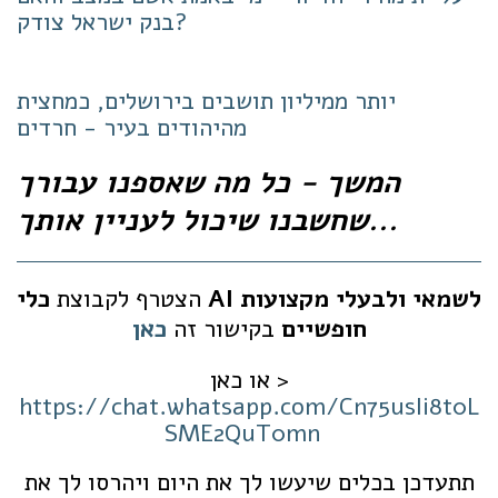
בנק ישראל צודק?
יותר ממיליון תושבים בירושלים, כמחצית
מהיהודים בעיר - חרדים
המשך - כל מה שאספנו עבורך
שחשבנו שיכול לעניין אותך...
כלי AI לשמא
י
ולבעלי מקצועות
הצטרף לקבוצת
חופשיים
בקישור זה
כאן
או כאן >
https://chat.whatsapp.com/Cn75usIi8t0L
SME2QuT0mn
תתעדכן בכלים שיעשו לך את היום ויהרסו לך את