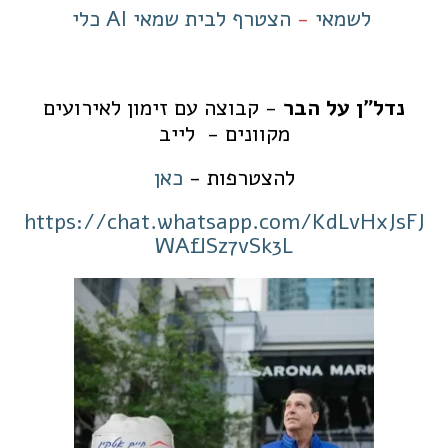
כלי AI לשמאי
-
הצטרף לבית שמאי
נדל"ן על הבר
- קבוצה עם זימון לאירועים
מקוונים - לייב
להצטרפות -
כאן
https://chat.whatsapp.com/KdLvHxJsFJ
WAflSz7vSk3L