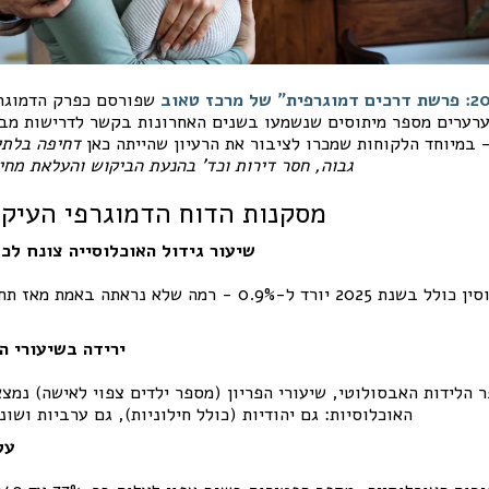
שפורסם כפרק הדמוגר
ערערים מספר מיתוסים שנשמעו בשנים האחרונות בקשר לדרישות מב
 במיוחד הלקוחות שמכרו לציבור את הרעיון שהייתה כאן
דחיפה בלתי
גבוה, חסר דירות וכד’ בהנעת הביקוש והעלאת מחיר
🎯 מסקנות הדוח הדמוגרפי העיקריות 
1. שיעור גידול האוכלוסייה צונח ל
2. ירידה בשיעורי 
 הלידות האבסולוטי, שיעורי הפריון (מספר ילדים צפוי לאישה) נמצא
האוכלוסיות: גם יהודיות (כולל חילוניות), גם ערביות ושונו
3. 