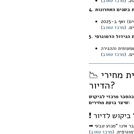
מרכז טאוב
)
ית בשנים האחרונות
(יותר יוצאים מאשר נכנסים) ואף ב-2025
ם. (
מרכז טאוב
)
ת הגידול הדמוגרפי
משמעותית וההגירה
ם. (
מרכז טאוב
)
📉 מה זה אומר לקונספטים שנהגו להסביר את עליית מחירי
הדיור?
כהסבר מרכזי לביקוש
:
שיצר בועת מחירים
 ביקוש לדיור
בר אינו “מנוע טבעי
➡
וגרפית. (
מרכז טאוב
)