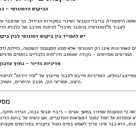
1. הביקוש הדמוגרפי - כ
אטה היסטורית
בריבוי הטבעי ושינוי במקורות הגידול, כך שהסבר עלי
לעבור מ“דמוגרפיה כהסבר מרכזי” לניתוח מורכב של כלכלת הדיו
2. יש להפריד בין ביקוש דמוגרפי לבין בי
 האחרונות אינו רק דמוגרפי אלא
מונע ממנגנוני השקעה, נזילות וזמי
תמריצים מסוימים - נקודה שטאוב ודו״חות כלכליים נוספים מדגישי
3. מדיניות הדיור - נחוץ עדכו
תייצב/נחלש, המדיניות חייבת לעבור מייעוץ על “עוד דירות” לניתוח
היצע, תמריצי הון, תכנון והיתרים, ותמיכה בשוק השכירות.
📌 מסקנה מרכזית
אה כי הטענות שחזרו במשך שנים - ריבוי טבעי גבוה, הגירה חזקה, 
א עומדות על יסוד נתוני המציאות העדכניים
. אם השיח על בועת הדיו
ות, הוא כבר אינו צריך לשמש בסיס נטול ביקורת בפורומים מקצועיי