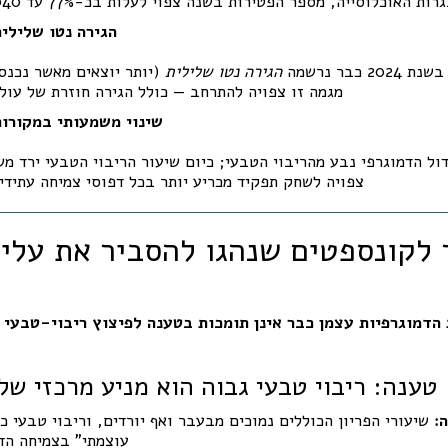
ת האוכלוסייה, מספר הפטירות בשנה צפוי לעלות בכ-77% עד 2040. (
4. הגירה נטו שליל
כבר נרשמה
הגירה נטו שלילית
מגמה זו צפויה להתרחב — כולל הגירה חוזרת של עולי
5. שינוי משמעותי במקורו
-80% מהגידול הדמוגרפי נבע מהריבוי הטבעי; כיום שיעור הריבוי הטבעי ירד 
צפויה לשחק תפקיד מכריע יותר בכל דפוסי צמיחה עתידיי
הדמוגרפיות עצמן כבר אינן תומכות בטענה לפיצוץ ריבוי-טבעי 
❗ טענה: ריבוי טבעי גבוה הוא מניע מרכזי של
:
שיעורי הפריון הכוללים נמוכים מבעבר ואף יורדים, וריבוי טבעי כ
עוצמתי” בצמיחה הדמ