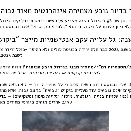
ר בדיור נובע מצמיחה אינהרנטית מאוד גבוה
נתון של 0.9% גידול בשנה מצביע על האטה דרמטית בכל קצב גי
א ניתן לענות על ביקוש כי הוא “בלתי פוסק וגדול” אינה מבוססת דמ
בשנת 2024 כבר חלה ירידה בכניסת עולים ולא ההיפך -כולל ירידה
)ומה לגבי
לשנת 2025. (
/מספסרות רמ״י/מחסור מבני בגידול היצע הפיתוח?
הדוח הדמוג
, אבל מה הוא כן משנה הוא את הבסיס
למדיניות קרקעות או רגולציה תכנונית
י
עליו מבוססת רוב השיח הציבורי על מחירי הדיור — הוא מראה שהב
יים אינם נובעים עוד מעליית ביקוש “טבעית” בקצב גבוה, אלא ממ
(כמו עלויות בנייה, רגולציה, מיסוי, עלויות מימון ומשקיעים) — בד
טאוב אחרים מזהים כגורמי מחירים משמ