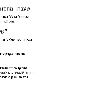
❗ טענה: מחסו
הגידול כולל נמוך:
שהטענה של
❗ טענה: גל עלייה עקב אנטישמיות מייצר “ביקוש גבוה מהיצע”
הגירה נטו שלילית:
מחסור בקרקעות
הביקושי-דמוגרפ
הדיור שממשיכים להתק
ותנאי שוק אחרים