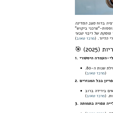
פיה בדוח
מצב המדינה
וססות-“צרכני ביקוש”
 פוסקת של ריבוי טבעי
י הדיור.
(
מרכז טאוב
)
(2025)
כלי-העמדה היסטורי
שיעור גידול אוכלוסין כולל בשנת 2025 יורד ל-0.9% - רמה שלא נראתה באמת מאז תחילת שנות ה-80.
(
מרכז טאוב
)
הפריון בכל המגזרים
ים בירידה ברוב
ת. (
מרכז טאוב
)
עלייה צפויה בתמותה