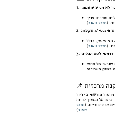
בר לא מניע עוצמתי
ית מחירים צריך
ר. (
מרכז טאוב
)
קוש פיננסי/השקעות
נות מימון
, כולל
ם. (
מרכז טאוב
)
ן דרמטי לסט הכלים
 שורשי של חסמי
מחסור תורשתי ב-דיור
ר בישראל ממשיך להיות
ם או ציבוריים. (
מרכז
טאוב
)