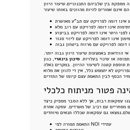
 מספקת בין שלביהם התכנוניים.שיעור היוון
 אינו דומה לפרויקט עם תב"ע מאושרת
 לפני היתר אינו דומה לפרויקט בביצוע
ימון אינו דומה לפרויקט עם ליווי סגור
ו דומה לפרויקט עם מרווח ביטחון גבוה
י הוודאות באמצעות שיעור היוון גבוה יותר.
בתפוסה או שינוי בעלויות.
סיכון בינארי
, כגון
ות תוספת קטנה לשיעור ההיוון. במקרים כאלה
ויקט לא יתממש כלל, אין די להוון את מלוא
נה פטור מניתוח כלכלי
צגו עסקאות רבות, אך ללא הסבר מספיק כיצד
ים מסחריים עם רכיב של משרדים. עסקה אחרת
התאמת תמורה לפי NOI עתידי
עבודות התאמה