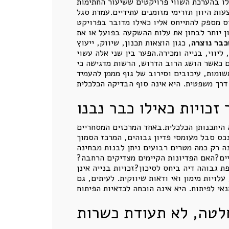
ו בהערכת השווי פרויקטים ששיעור החתימות
באמצעות היוון תזרימי מזומנים עתידיים.עמדת סגל
ס מספק להתייחס אליו כאילו מדובר בפרויקט
כון יותר לבחון את עלות ההשקעה בפועל או את
כבר נוצרה
, כגון הוצאות תכנון, שיווק, ייעוץ
ליווי, בנייה ומכירה.הפער בין שני אלה עשוי
.גם כאשר הושג הרוב הדרוש, הרשות מדגישה כי
 תשומות, עיכובים וסירוב של גוף מממן להעמיד
זכויות כאילו כבר נבנו
 היתכנותן הכלכלית.באחד המרכזים המסחריים
כס סבל מעומסי פדיון גבוהים, המרכז הסמוך
 רק כמה מטרים רבועים ניתן לבנות מבחינה
ים?האם הפדיונות הקיימים מצדיקים הרחבה?
בוהה דיה ביחס לסיכון?זכויות בנייה אינן
לויות מימון ואי ודאות שיווקית. לעיתים, גם
לטה, לא תעודת כשרות