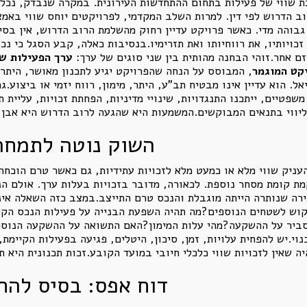
 שווי של פעילות בתחום ההתחדשות העירונית. במקרה שנבדק, נכלל
שטרם הושג הרוב הדרוש לפי דין. למרות השלב המקדמי, לפרויקטים יוחס שווי 
גבוהה מדי. כאשר פרויקט עדיין רחוק מהשלמת הרוב הדרוש, אין בסי
זכויותיו, את רווחיותו ואת תזרימיו.בנסיבות כאלה, קבע הסגל כי נ
ם אחר.זוהי הבחנה מהותית בין שני סוגים של ערך:
ערך הפעילות ש
קט המוגמר
, המבוסס על הנחה שהפרויקט יגיע לתכנון מאושר, היתר, 
אל. הוא עדיין אינו מבטיח תב"ע, היתר, מימון, רווח יזמי או ביצוע
 משפטיים, ייתכנו התנגדויות, שינויי מדיניות, הפחתת זכויות, עליית
השוק נוטה לתמחר 
עניק שווי מלא או כמעט מלא לזכויות עתידיות, גם כאשר טרם הוכחה
קמת קומת מסחר נוספת. לכאורה, מדובר בזכויות בעלות ערך. אולם הנ
ה שנותרה הייתה מוגבלת והנכס טרם התייצב.במצב כזה השאלה אינה
יקוש לשטחים הנוספים?מה תהיה השפעת הבנייה על פעילות הנכס הקי
יר על ההשקעה?מהי עלות המימון?האם התשואה על ההשקעה הנוספת ג
.יש להפחית עלויות, זמן, סיכון, היטלים, פגיעה בפעילות הקיימת, ע
דוח אפס: בסיס להח