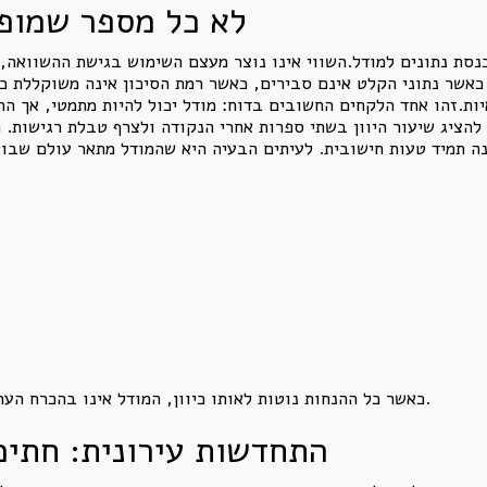
לא כל מספר שמופי
סת נתונים למודל.השווי אינו נוצר מעצם השימוש בגישת ההשוואה, ב
כאשר נתוני הקלט אינם סבירים, כאשר רמת הסיכון אינה משוקללת כר
ות.זהו אחד הלקחים החשובים בדוח: מודל יכול להיות מתמטי, אך הה
להציג שיעור היוון בשתי ספרות אחרי הנקודה ולצרף טבלת רגישות. 
כאשר כל ההנחות נוטות לאותו כיוון, המודל אינו בהכרח הערכת שווי. הוא עלול להפוך להנדסת אופטימיות.
התחדשות עירונית: חתימו