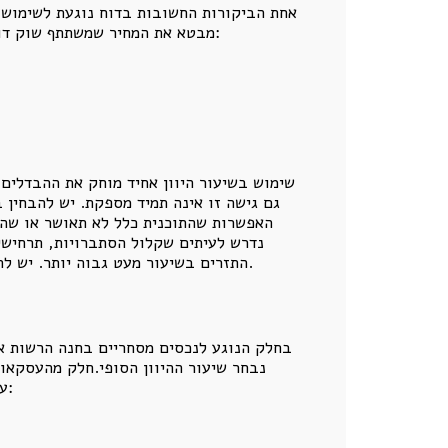
אחת הביקורות החשובות בדוח נוגעת לשימוש ב
מבטא את המחיר שמשתתף שוק דורש עבור נשיאת סיכון.כאשר שני פרויקטים נמצאים בשלבים שונים, הם אינם אמורים להיות מהוונים באותו שיעור:
שימוש בשיעור היוון אחיד מוחק את ההבדלים ה
גם גישה זו אינה תמיד מספקת. יש להבחין בי
האפשרות שהתוכנית כלל לא תאושר או שהפר
נדרש לעיתים שקלול הסתברויות, תרחישים
התזרים בשיעור מעט גבוה יותר. יש לתת ביטוי ישיר לאפשרות שהתזרים לא יתקיים. זהו הבדל בין התאמת מחיר הכסף לבין התאמת עצם קיומו של התזרים.
בחלק הנוגע לנכסים מסחריים בחנה הרשות את
נבחר שיעור ההיוון הסופי.חלק מהעסקאות
עסקה ברכישת שטחי משרדים המהווים חלק מבניין, ולא ברכישת נכס שלם.נמצאו גם עסקאות שכללו תנאים מיוחדים: