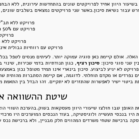
שיעור היוון אחיד לפרויקטים שונים בהתחדשות עירונית, ללא הבחנה
פרויקט ללא תב"ע
פרויקט עם 50% חתימות אינו דומה לפרויקט עם רוב מלא
פרויקט
פרויקט ללא מ
פרויקט עם רווחיות גבולית אינ
אלה. אולם קיימת כאן סוגיה עמוקה יותר. לעיתים מנסים לטפל בכל א
ן שני סוגי סיכון:
סיכון רציף
, כגון תנודתיות בדמי שכירות, שינוי 
ויקט לא יגיע לביצוע. סיכון בינארי אינו תמיד מטופל נכון באמצע
 נפרדים או מקדם תוחלתי. לדוגמה, אם קיימת הסתברות מהותית שהפר
שיטת ההשוואה אי
 האופן שבו חולצו שיעורי היוון מעסקאות בשוק.בהערכת השווי הו
 היו בנכסי תעשייה ולוגיסטיקה, בעוד הנכסים המוערכים היו מרכז