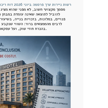
רשות ניירות ערך פרסמה ביוני 2026 דוח ריכוז ממצאים העוסק בליקויים ובכשלים שנמצאו בבדיקת הערכות שווי נדל"ן והערכות שווי של פעילויות עסקיות
מסמך מקצועי חשוב, לא מפני שהוא מציג 
להוביל לתוצאה שאינה עומדת במבחן ה
פנויים, במלונות, בזכויות בנייה, בשיעו
לרבים מהממצאים ברור: השווי שנקבע נש
בהכרח חוזי שוק, ועל עסקאות השוואה שלא נותחו לעומק. במילים אחרות, הדוח מצביע על הפער שבין מודל הערכה לבין הערכה כלכלית אמיתית.