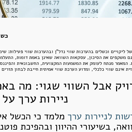
כשה
 ערך מיוני 2026 חושף שורה של ליקויים וכשלים בהערכות שווי נדל"ן ובהערכות שווי 
נם משקפים את הסיכון, עסקאות השוואה שאינן באמת דומות, התעלמו
. המאמר מנתח לעומק את המשמעות המקצועית, החשבונאית והפיננסית
יק אבל השווי שגוי: מה בא
ניירות ערך על 
מלמד כי הכשל אינ
אה, בשיעורי ההיוון ובהפיכת פוטנצ