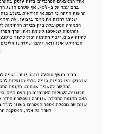
אחד הממצאים המרכזיים בדוח עוסק בהערכת
בהם עמד על כ-50%, אף 
הרשות הייתה כי רמת אי הוודאות בשלב כזה 
שניתן לחזות את מועד ביצועו, את היקף 
התמורה המקובלת בגין מכירת החתימות ליז
וחתימות שנאספו.לעומת זאת:
ערך הפרוי
להיות עצום.ריבוי חתימות יכול ליצור פוטנצי
הפרויקט אינו ודאי. ייתכן שיידרשו הליכים
ליווי בתנאים המבוקשים.המשמעות היא שהגעה לרוב הדרוש היא אבן דרך משפטית. היא אינה סוף הבדיקה הכלכלית.
הדוח חושף תופעה רחבה יותר: נטייה לה
שנבדקו היו זכויות בנייה בלתי מנוצלות לה
התקשה להשכיר שטחים, תקופת החכיר
תכנונית.השאלות האמיתיות הן:האם קיים ב
האם תקופת החכירה שנותרה מאפשרת החזר סב
שוות את מכפלת מספר המטרים בשווי למ"ר בנוי
לאחר כל אלה, המסקנה תהיה שאין לזכויות שווי כלכלי חיובי במועד הקובע.זכות תכנונית היא תנאי לפיתוח. היא אינה הוכחה לכדאיות הפיתוח.