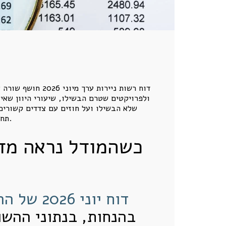
דוח רשות ניירות
ולפרויקטים שטרם הבשילו, שיעורי היוון שאי
שלא הבשילו ועל חוזים עם צדדים קשורים
תחזית אינם שווי כלכלי, ומדוע הערכת שווי אמיתית חייבת לבחון תזרים בר קיימא, יכולת מימוש, מימון, סיכון ותשואה.
כשהמודל נראה מדו
דוח יוני 2026 של הרשות לניירות ערך
בהנחות, בנתוני ההשוו