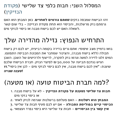
המסלול השני: חבות כלפי צד שלישי (
פקודת
הנזיקין
)
זהו הביטוח שמכסה נזקים
שאתם גורמים לאחרים
. כאן המבחן הוא האם
גרמתם נזק מרשלנות, והכיסוי הוא תחת פקודת הנזיקין - בלי שום קשר
לשאלה האם יש לכם ביטוח מבנה או כיסוי לנזקי מים.
התרחיש הנפוץ: נזילה מהדירה שלך
בואו נדמיין מצב טיפוסי: אתם גרים בדירה בקומה רביעית, יש לכם רק ביטוח
תכולה (ללא ביטוח מבנה), והצינור שמחבר את המכונת הכביסה התפוצץ.
המים זלגו לדירה למטה וגרמו נזק לתקרה, לריצוף ולרהיטים של השכן. השכן
הגיש נגדכם תביעה על 50,000 ₪ לפיצוי הנזק. חברת הביטוח שלכם
טוענת: "אין לכם ביטוח מבנה, אין לכם כיסוי לנזקי מים - לכן אין כיסוי".
זו
טענה שגויה!
למה חברת הביטוח טועה (או מטעה)?
חבות צד שלישי נשענת על פקודת הנזיקין
- לא על ביטוח מבנה
או כיסוי נזקי מים
המבחן הוא רשלנות
- האם פעלתם ברשלנות שגרמה לנזק לאחר
הכיסוי קיים בפוליסת התכולה
- אם יש לכם סעיף חבות צד שלישי
אין קשר בין הכיסויים
- חבות צד שלישי היא כיסוי נפרד ועצמאי