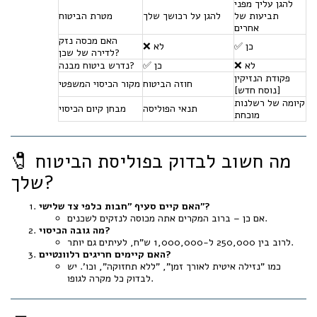
להגן עליך מפני
תביעות של
להגן על רכושך שלך
מטרת הביטוח
אחרים
האם מכסה נזק
✅ כן
❌ לא
לדירה של שכן?
❌ לא
✅ כן
נדרש ביטוח מבנה?
פקודת הנזיקין
חוזה הביטוח
מקור הכיסוי המשפטי
[נוסח חדש]
קיומה של רשלנות
תנאי הפוליסה
מבחן קיום הכיסוי
מוכחת
🧷 מה חשוב לבדוק בפוליסת הביטוח
שלך?
האם קיים סעיף "חבות כלפי צד שלישי"?
אם כן – ברוב המקרים אתה מכוסה לנזקים לשכנים.
מה גובה הכיסוי?
לרוב בין 250,000 ל-1,000,000 ש"ח, לעיתים גם יותר.
האם קיימים חריגים רלוונטיים?
כמו "נזילה איטית לאורך זמן", "ללא תחזוקה", וכו'. יש
לבדוק כל מקרה לגופו.