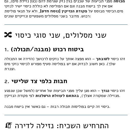
מכוסה
מפני תביעות של שכנים בגין נזק שגרמת להם (כגון נזילת מים), גם
אם אין לך ביטוח מבנה וגם אם הפוליסה לא כוללת כיסוי ישיר לנזקי
מים.הכיסוי מבוסס על
פקודת הנזיקין [נוסח חדש]
, ולא על תנאי פוליסת
רכוש. מדובר בשני מסלולים משפטיים ונזיקיים שונים:
🔀 שני מסלולים, שני סוגי כיסוי
ביטוח רכוש (מבנה/תכולה)
1.
זהו כיסוי
לטובתך
– הוא מפצה אותך על נזקים לרכושך (הדירה או התכולה
שלך). כאן חשוב לבדוק אם יש בפוליסה סעיף מפורש לכיסוי נזקי מים
וצנרת.
חבות כלפי צד שלישי
2.
זהו כיסוי
נגדך
– הוא מגן עליך מפני תביעות של אחרים (למשל שכן שנפגע
לפי פקודת הנזיקין.
מנזילה שמקורה אצלך),
בהתאם לעוולת הרשלנות
כיסוי זה קיים בפוליסות תכולה רבות – גם כאשר אין ביטוח מבנה.
🧯 התרחיש השכיח: נזילה לדירה