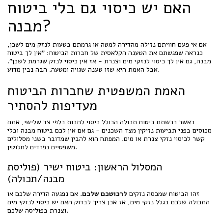
האם יש כיסוי גם בלי ביטוח
מבנה?
אם אי פעם חוויתם נזילה מהדירה למטה או גרמתם בטעות לנזק מים לשכן,
כנראה שפגשתם את הטענה הקלאסית של חברות הביטוח: "אין לך ביטוח
מבנה, גם אין לך כיסוי לנזקי מים וצנרת - אז אין כיסוי לנזק שגרמת לשכן".
אבל האמת היא שזו טענה שגויה ומטעה. הבה נבין מדוע.
האמת המשפטית שחברות הביטוח
מעדיפות להסתיר
כאשר רכשתם ביטוח תכולה הכולל כיסוי לחבות כלפי צד שלישי, אתם
מכוסים בפני תביעות נזיקין מצד השכנים - גם אם אין לכם ביטוח מבנה ובלי
קשר לכיסוי נזקי צנרת או מים. המפתח הוא להבין שמדובר בשני מסלולים
משפטיים נפרדים לחלוטין.
המסלול הראשון: ביטוח ישיר (פוליסת
מבנה/תכולה)
זהו הביטוח שמכסה נזקים
לרכושכם שלכם
. אם נפגעה הדירה שלכם או
התכולה שלכם בגלל נזקי מים, אז אכן צריך לבדוק האם יש כיסוי לנזקי מים
וצנרת בפוליסה שלכם.