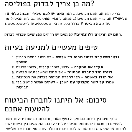
מה כן צריך לבדוק בפוליסה?
כדי לדעת אם אתם מכוסים, בדקו:
האם יש לכם סעיף "חבות כלפי צד
שלישי"?
אם כן - אתם מכוסים (בהתאם לתנאי הפוליסה וגבולות הכיסוי).
מה
בדרך כלל זה בין 250,000 ₪ ל-1,000,000 ₪.
גובה הכיסוי?
לפעמים יש חריגים ספציפיים שכדאי לבדוק.
האם יש חריגים רלוונטיים?
טיפים מעשיים למניעת בעיות
ודאו שיש לכם כיסוי חבות צד שלישי
- זה חיוני בחיים בבניין
משותף
תעדו את המקרה
- צלמו, שמרו קבלות, רשמו פרטים
דווחו מיד לחברת הביטוח
- אל תחכו שהשכן יגיש תביעה
אל תודו באשמה
- תנו לחברת הביטוח לבדוק את הנסיבות
שמרו על קשר מקצועי עם השכן
- לעתים אפשר ליישב בלי
תביעות
סיכום: אל תיתנו לחברת הביטוח
להטעות אתכם
נזקי מים בין דירות הם מקרה נפוץ מאוד, וחברות הביטוח יודעות זאת.
לפעמים הן מנסות להתחמק מכיסוי על ידי ערבוב המושגים בין ביטוח ישיר
לחבות צד שלישי.זכרו: אם יש לכם ביטוח תכולה עם כיסוי חבות צד שלישי,