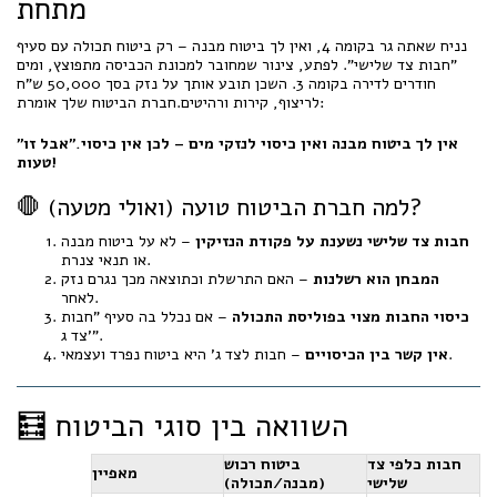
מתחת
נניח שאתה גר בקומה 4, ואין לך ביטוח מבנה – רק ביטוח תכולה עם סעיף
"חבות צד שלישי". לפתע, צינור שמחובר למכונת הכביסה מתפוצץ, ומים
חודרים לדירה בקומה 3. השכן תובע אותך על נזק בסך 50,000 ש"ח
לריצוף, קירות ורהיטים.חברת הביטוח שלך אומרת:
"אין לך ביטוח מבנה ואין כיסוי לנזקי מים – לכן אין כיסוי."
אבל זו
טעות!
🛑 למה חברת הביטוח טועה (ואולי מטעה)?
חבות צד שלישי נשענת על פקודת הנזיקין
– לא על ביטוח מבנה
או תנאי צנרת.
המבחן הוא רשלנות
– האם התרשלת וכתוצאה מכך נגרם נזק
לאחר.
כיסוי החבות מצוי בפוליסת התכולה
– אם נכלל בה סעיף "חבות
צד ג’".
– חבות לצד ג’ היא ביטוח נפרד ועצמאי.
אין קשר בין הכיסויים
🧮 השוואה בין סוגי הביטוח
חבות כלפי צד
ביטוח רכוש
מאפיין
שלישי
(מבנה/תכולה)