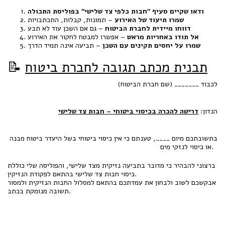
ודאו שקיים סעיף "חבות כלפי צד שלישי" בפוליסת התכולה
שמרו תיעוד של האירוע
– תמונות, קבלות, התכתבויות
דווחו מיידית לחברת הביטוח
– גם אם השכן עוד לא תבע
אל תודו באחריות מראש
– אפשרו למבטח לחקור את האירוע
שמרו על יחסים תקינים עם השכן
– תביעה אינה תמיד הדרך
תבנית מכתב תגובה לחברת ביטוח
📝
לכבוד _______ (שם חברת הביטוח)
הנדון:
דרישה להכרה בכיסוי ביטוחי – חבות צד שלישי
בתשובתכם מיום ____, טענתם כי אין כיסוי ביטוחי בשל היעדר ביטוח מבנה
או כיסוי לנזקי מים.
ברצוני להבהיר כי מדובר בתביעה נזיקית מצד שלישי, והפוליסה שלי כוללת
כיסוי חבות צד שלישי בהתאם לפקודת הנזיקין.
אבקשכם לשוב ולבחון את עמדתכם בהתאם למסלול החבות הנזיקית ולמסור
תשובה מנומקת בכתב.