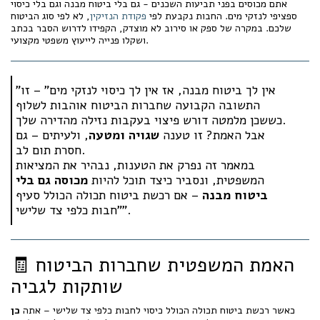
אתם מכוסים בפני תביעות השכנים - גם בלי ביטוח מבנה וגם בלי כיסוי
ספציפי לנזקי מים. החבות נקבעת לפי
פקודת הנזיקין
, לא לפי סוג הביטוח
שלכם. במקרה של ספק או סירוב לא מוצדק, הקפידו לדרוש הסבר בכתב
ושקלו פנייה לייעוץ משפטי מקצועי.
"אין לך ביטוח מבנה, אז אין לך כיסוי לנזקי מים" – זו
התשובה הקבועה שחברות הביטוח אוהבות לשלוף
כששכן מלמטה דורש פיצוי בעקבות נזילה מהדירה שלך.
אבל האמת? זו טענה
שגויה ומטעה
, ולעיתים – גם
חסרת תום לב.
במאמר זה נפרק את הטענות, נבהיר את המציאות
המשפטית, ונסביר כיצד תוכל להיות
מכוסה גם בלי
ביטוח מבנה
– אם רכשת ביטוח תכולה הכולל סעיף
"חבות כלפי צד שלישי".
🧾 האמת המשפטית שחברות הביטוח
שותקות לגביה
כאשר רכשת ביטוח תכולה הכולל כיסוי לחבות כלפי צד שלישי – אתה
כן