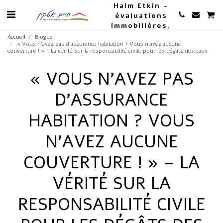
Haim Etkin -
évaluations
immobilières,
propriété et
Accueil
Blogue
« Vous n'avez pas d'assurance habitation ? Vous n'avez aucune
agriculture
couverture ! » – La vérité sur la responsabilité civile pour les dégâts des eaux
« VOUS N'AVEZ PAS
D'ASSURANCE
HABITATION ? VOUS
N'AVEZ AUCUNE
COUVERTURE ! » – LA
VÉRITÉ SUR LA
RESPONSABILITÉ CIVILE