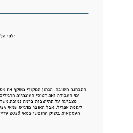
לפי הלמ"ס, בשלושת החודשים מרץ עד מאי 2026 נמכרו כ-21,390 דירות.במונחי העסקאות שבוצעו בפועל מדובר בירידה:
ההבחנה חשובה. הנתון המקורי משקף את מספ
ימי העבודה ואת דפוסי העונתיות הרגילים
העסקאו