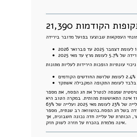
התקופות הקודמות
טיסטית שמנסה לנטרל את חג הפסח, את מספר
חוז אינה התאוששות מהותית. במקרה הטוב היא
מצביעה על התייצבות ברמה נמוכה.משרד האוצר מחזק את המסקנה הזאת. במאי עצמו נרכשו 8,246 דירות, עלייה של 23% לעומת מאי 2025 ועלייה של 63%
ש חלש במיוחד, ואילו אפריל 2026 הושפע ממיעוט ימי עבודה בשל חג הפסח.בהשוואה רב שנתית, מספר
אלפיים.כלומר, הכותרת של עלייה חדה נכונה חשבונית, אך
אינה מלמדת בהכרח על חזרה לשוק חזק.