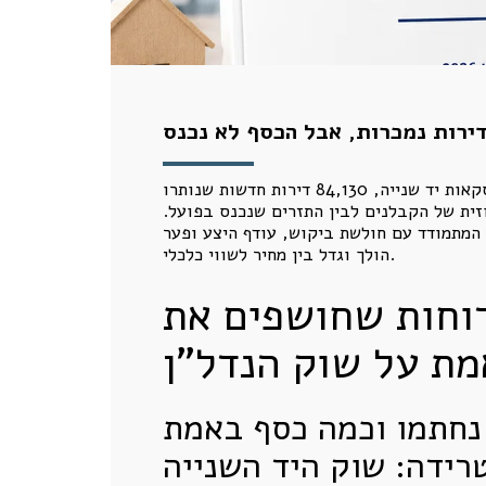
ירות נמכרות, אבל הכסף לא נכנס
שני דוחות רשמיים של הלמ"ס ומשרד האוצר חושפים את מצב שוק הדיור בישראל במאי 2026: ירידה חדה בעסקאות יד שנייה, 84,130 דירות חדשות שנותרו
ימון ופער של 2.6 מיליארד שקל בין התמורה החוזית של הקבלנים לבין התזרים שנכנס בפועל.
 המתמודד עם חולשת ביקוש, עודף היצע ופער
הולך וגדל בין מחיר לשווי כלכלי.
דוחות שחושפים את
ת על שוק הנדל"ן
נחתמו וכמה כסף באמת
ידה: שוק היד השנייה