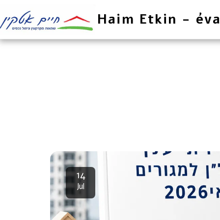
Haim Etkin - éva
14
Jul