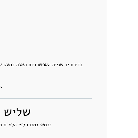
בדירת יד שנייה האפשרויות האלה כמעט א
כאשר יד שנייה נופלת ביותר מ-13% בשנה, גם לאחר ניכוי עונתיות, קשה לטעון שהביקוש הטבעי לשוק הדיור חזר.
שליש מ
במאי נמכרו לפי הלמ"ס כ-3,700 דירות חדשות.מתוכן כ-32.5% נמכרו בסבסוד ממשלתי.במספרים מדובר בכ-1,203 דירות מסובסדות.כלומר: