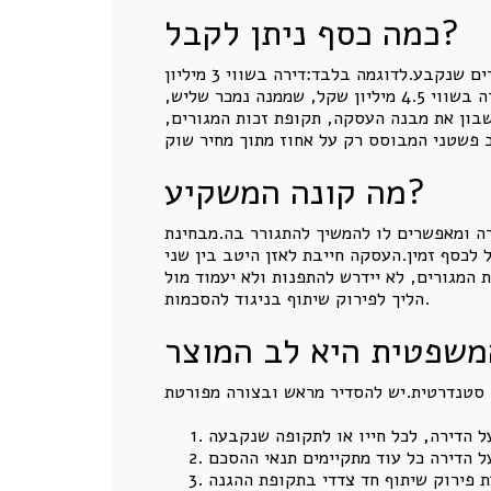
כמה כסף ניתן לקבל?
הסכום תלוי בשווי הדירה, בשיעור הזכויות הנמכר, במיקום הנכס, במצבו, בזכויות המשפטיות ובהסדר המגורים שנקבע.לדוגמה בלבד:דירה בשווי 3 מיליון
שקל, שממנה נמכר שליש, מגלמת זכויות בשווי של כמיליון שקל לפני התאמות כלכליות, משפטיות ומימוניות.דירה בשווי 4.5 מיליון שקל, שממנה נמכר שליש,
להביא בחשבון את מבנה העסקה, תקופת זכות המגורים,
מה קונה המשקיע?
רה ומאפשרים לו להמשיך להתגורר בה.מבחינת
לכסף זמין.העסקה חייבת לאזן היטב בין שני
 המגורים, לא יידרש להתפנות ולא יעמוד מול
הליך לפירוק שיתוף בניגוד להסכמות.
משפטית היא לב המוצר