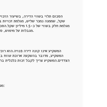
מגלמת חלק בשווי של
מגבלות על מימוש, סיכוני המשקיע והוצאות נלוות.לכן נדרשת שמאות מקצועית, ולא חישוב פשטני המבוסס רק על אחוז מתוך מחיר שוק.
המשקיע אינו קונה דירה פנויה.הוא רו
המשקיע, מדובר בהשקעה ארוכת טווח בנכ
הצדדים.המשקיע צריך לקבל זכות כלכלית ברור
מכירת חלק מדירה איננה יכולה להיעשות באמצעות הסכם קצר או עסקה סטנדרטית.יש להסדיר מראש ובצורה מפורטת: