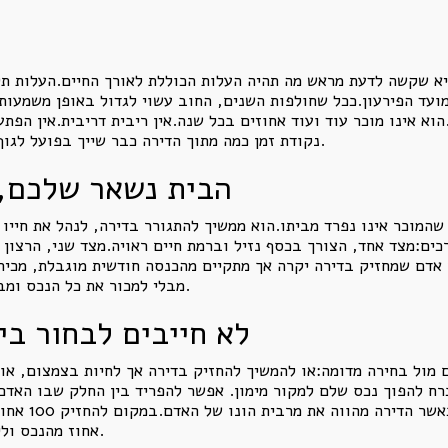
א שקשה לדעת מראש מה תהיה העלות הכוללת לאורך החיים.העלות תל
ועד הפירעון.ככל שחולפות השנים, החוב עשוי לגדול באופן משמעות
א אינו מוכר עוד ועוד אחוזים בכל שנה.אין ריבית דריבית.אין הפתע
נקודת זמן כמה מתוך הדירה כבר שייך בפועל לגוף המממן.מבחינה כלכלית, זהו מוצר שקוף יותר.
הבית נשאר שלכם, 
שהמוכר אינו נפרד מביתו.הוא ממשיך להתגורר בדירה, לנהל את חייו
רכים:מצד אחד, הצורך בכסף נזיל וברמת חיים ראויה.מצד שני, הרצו
ר אדם שמחזיק בדירה יקרה אך מתקיים מהכנסה חודשית מוגבלת, מכי
מבלי למכור את כל הנכס ומבלי להיכנס למערכת יחסים של לווה מול מלווה.
לא חייבים לבחור בין
 מול בחירה מדומה:או להמשיך להחזיק בדירה אך לחיות בצמצום, או
ח להפוך נכס שלם למקור מימון. אפשר להפריד בין החלק שבו האדם
אחוז מהנכס וליהנות מהון נזיל שיכול לשנות את איכות החיים.