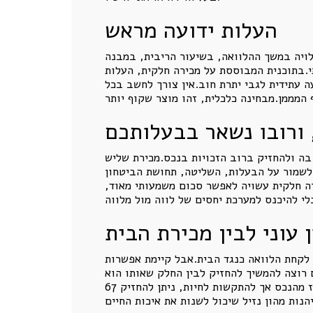
העלות ידועה מראש
ויה במשך ההלוואה, בשיעור הריבית, במבנה
י.בתוכנית המבוססת על מכירה חלקית, העלות
ה עתידית לגבי יתרת חוב.אין צורך לחשב בכל
ורובו נשאר בבעלותכם
 בה ולהחזיק ברוב הזכויות בנכס.מכירת שליש
ן לשמור על הבעלות, השליטה, תחושת הביטחון
רה חלקית עשויה לאפשר סכום משמעותי מאוד,
 עוני לבין מכירת הבית
 לקחת הלוואה כנגד הבית.אבל קיימת אפשרות
 רוצה להמשיך להחזיק לבין החלק שאותו הוא
מבקש להפוך לכסף.זוהי גישה נכונה במיוחד כאשר הדירה מהווה את מרבית הונו של האדם.במקום להחזיק 100 אחוז מהנכס אך להתקשות לחיות, ניתן להחזיק 67