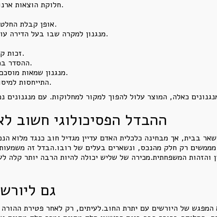
חלוקת הוצאות ארנונה, ועד בית, ביטוח, תיקונים ותחזוקה.
אופן קבלת החלטות לגבי שיפוץ, השבחה או שינוי בדירה.
מנגנון למקרה שבו בעל הדירה עובר לדיור מוגן או מפסיק להתגורר בנכס.
זכות קדימה לצדדים במקרה של מכירת הזכויות.
ההסדר במקרה של פטירה, ירושה או מימוש הנכס.
מנגנון שמאות מוסכם לקביעת שווי הנכס בעת מכירה עתידית.
התייחסות למיסוי, רישום, היטל השבחה והוצאות עסקה.
ההבדל הפסיכולוגי חשוב לא
ר בבית, אך מבחינה כלכלית האדם עדיין מגדיל חוב כנגד מלוא הנכס
 מממשים רק חלק מהנכס, ונשארים בעלים של רובו.הבדל זה משמעות
והזהות המשפחתית.מכירה של שליש יכולה להיות הרבה יותר קלה לעי
גם ליורש
 המפגש של היורשים עם יתרת החוב.לעיתים, רק לאחר פטירת ההורה