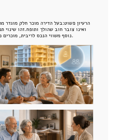
הרעיון פשוט:בעל הדירה מוכר חלק מוגדר מה
ואינו צובר חוב שהולך ותופח.זהו שינוי 
נוסף משווי הנכס לריבית, מוכרים מראש חלק ידוע, מוגדר ושקוף.במקום להעמיד את מלוא הדירה מול גוף מממן, נשארים בעלים של רוב הזכויות בנכס.