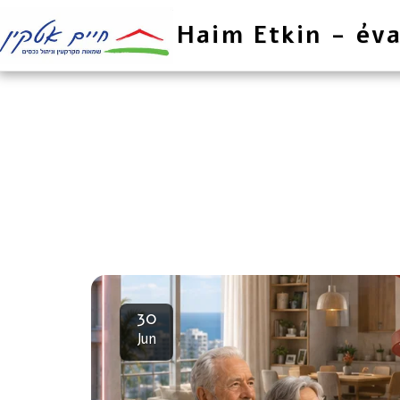
Haim Etkin - éva
30
Jun