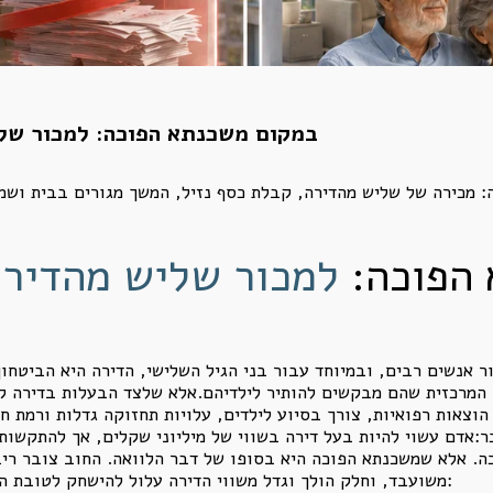
במקום משכנתא הפוכה: למכור שלי
: מכירה של שליש מהדירה, קבלת כסף נזיל, המשך מגורים בבית ושמי
 הפוכה:
למכור שליש מהדירה
 אנשים רבים, ובמיוחד עבור בני הגיל השלישי, הדירה היא הביטחון
 המרכזית שהם מבקשים להותיר לילדיהם.אלא שלצד הבעלות בדירה קי
וצאות רפואיות, צורך בסיוע לילדים, עלויות תחזוקה גדלות ורמת ח
:אדם עשוי להיות בעל דירה בשווי של מיליוני שקלים, אך להתקשות
. אלא שמשכנתא הפוכה היא בסופו של דבר הלוואה. החוב צובר ריבי
משועבד, וחלק הולך וגדל משווי הדירה עלול להישחק לטובת הגוף המממן.תוכנית ויאז'ה מציעה לחשוב אחרת: