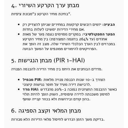
4. מבחן ערך הקרקע השיורי
בחינת מחיר הקרקע כ"מכונת ציפיות".
הבעיה:
יזמים רוכשים קרקעות במחירים שניתן להצדיק רק
אם מחירי הדירות ימשיכו לעלות בחדות.
הפער הספקולטיבי:
במקרים מסוימים נצפה פער של מאות
אחוזים (עד 264% בדוגמה המצורפת) בין מחיר הקרקע
במכרזים לבין הערך הכלכלי השיורי שלה. מצב זה הופך את
הפרויקטים להימורים ממונפים על המשך הבועה.
5. מבחן הנגישות (PIR ו-HAI)
מדדים הבוחנים את היחס בין מחיר הדירה להכנסה הפנויה.
הצורך ב-10 שנות הכנסה פנויה מלאות
מכפיל PIR:
לרכישת דירה מעיד על חוסר נגישות קיצוני.
כאשר ההכנסה החציונית נמוכה ב-20% מהנדרש
מדד HAI:
למימון משכנתה לדירה טיפוסית, השוק הופך להיות תלוי
בהון קודם ובירושות ולא בכוור קנייה שוטף.
6. מבחן המלאי וקצב הספיגה
בדיקת משך הזמן הנדרש לחיסול מלאי הדירות הלא מכורות.