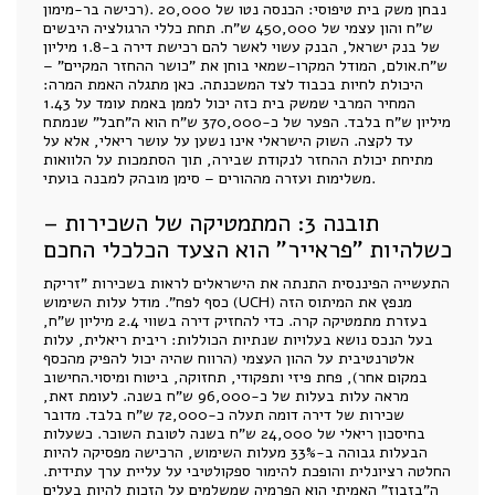
רכישה בר-מימון). נבחן משק בית טיפוסי: הכנסה נטו של 20,000
ש"ח והון עצמי של 450,000 ש"ח. תחת כללי הרגולציה היבשים
של בנק ישראל, הבנק עשוי לאשר להם רכישת דירה ב-1.8 מיליון
ש"ח.אולם, המודל המקרו-שמאי בוחן את "כושר ההחזר המקיים" –
היכולת לחיות בכבוד לצד המשכנתה. כאן מתגלה האמת המרה:
המחיר המרבי שמשק בית כזה יכול לממן באמת עומד על 1.43
מיליון ש"ח בלבד. הפער של כ-370,000 ש"ח הוא ה"חבל" שנמתח
עד לקצה. השוק הישראלי אינו נשען על עושר ריאלי, אלא על
מתיחת יכולת ההחזר לנקודת שבירה, תוך הסתמכות על הלוואות
משלימות ועזרה מההורים – סימן מובהק למבנה בועתי.
תובנה 3: המתמטיקה של השכירות –
כשלהיות "פראייר" הוא הצעד הכלכלי החכם
התעשייה הפיננסית התנתה את הישראלים לראות בשכירות "זריקת
כסף לפח". מודל עלות השימוש (UCH) מנפץ את המיתוס הזה
בעזרת מתמטיקה קרה. כדי להחזיק דירה בשווי 2.4 מיליון ש"ח,
בעל הנכס נושא בעלויות שנתיות הכוללות: ריבית ריאלית, עלות
אלטרנטיבית על ההון העצמי (הרווח שהיה יכול להפיק מהכסף
במקום אחר), פחת פיזי ותפקודי, תחזוקה, ביטוח ומיסוי.החישוב
מראה עלות בעלות של כ-96,000 ש"ח בשנה. לעומת זאת,
שכירות של דירה דומה תעלה כ-72,000 ש"ח בלבד. מדובר
בחיסכון ריאלי של 24,000 ש"ח בשנה לטובת השוכר. כשעלות
הבעלות גבוהה ב-33% מעלות השימוש, הרכישה מפסיקה להיות
החלטה רציונלית והופכת להימור ספקולטיבי על עליית ערך עתידית.
ה"בזבוז" האמיתי הוא הפרמיה שמשלמים על הזכות להיות בעלים