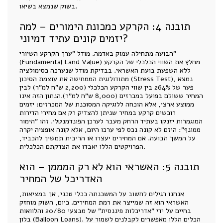
בשוק שנמצא בשיאו.
תובנה 4: הקרקע כמכונת הימורים – למה
יזמים קונים עתיד דמיוני?
הבועה מתחילה עמוק באדמה. מודל "ערך הקרקע השיורי"
(Fundamental Land Value) מחלץ את השווי הכלכלי של הקרקע
ללא השפעת בועת האשראי. בבדיקת מודל שנערכה כסימולציה
מתודולוגית הממחישה את עוצמת הסיכון (Stress Test), נמצא
פער של 264% בין שווי הקרקע הכלכלי (2,200 ש"ח למ"ר) לבין
המחיר ששולם בפועל במכרזים (8,000 ש"ח למ"ר).הנתון הזה אינו
ממוצע ארצי, אלא הוכחה ללוגיקה המסוכנת של המכרזים: יזמים
רוכשים קרקע במחיר שניתן להצדיק רק אם מחירי הדירות
המוגמרות יזנקו בעתיד הרחק מעבר לערכן הפונדמנטלי. זהו "הימור
ממונף": היזם לא קונה נכס לפי ערכו היום, אלא קונה אופציה יקרה
על המשך הבועה. אם המחירים יעצרו או הריבית תמשיך להכביד,
הפרויקטים הללו יאבדו את הצדקתם הכלכלית.
תובנה 5: האשראי הוא לא רק המממן – הוא
האדריכל של המחיר
אנחנו רגילים לחשוב על המשכנתה ככלי טכני, אך במציאות,
האשראי הוא זה שמייצר את רמת המחירים. כיום, השוק מוחזק
בחיים על ידי "אדריכלות פיננסית" של מבצעי 20/80 והלוואות
בלון (Balloon Loans). הכלים הללו מאפשרים לקבלנים לשמור על