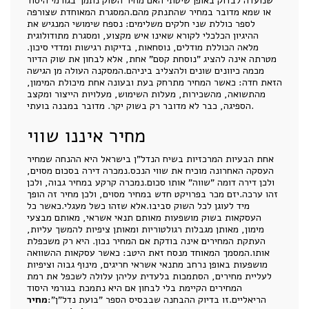
שנועדה לבדוק באופן שיטתי האם מחיר השוק נתמך בגורמי היסוד
או שמא מדובר במחיר שהתנתק מהם.המסגרת המאוחדת שצורפה
לספר כוללת שני חלקים משלימים: נספח שימושי המנגיש את
ההיגיון הכלכלי לקורא שאינו איש מקצוע, ומסגרת מתודולוגית
מלאה הכוללת מודלים, נוסחאות, בדיקות רגישות ומדדי סיכון.
מטרתה אינה להציג "נוסחת קסם" אחת, אלא לבחון את שוק הדיור
מכמה כיוונים שונים ולהצליב ביניהם.המסקנה העולה מן הגישה
הזאת חדה: כאשר המחיר מתרחק בעת ובעונה אחת מיכולת המימון,
מהתשואה, מהשכירות, מעלות השימוש, מעלויות הייצור ומקצב
הספיגה, כבר לא מדובר רק בשוק יקר. מדובר במבנה בועתי.
מחיר איננו שווי
אחת הבעיות המרכזיות בשיח הנדל"ן בישראל היא ההנחה שמחיר
העסקה האחרונה מוכיח את שווי הנכס.נמכרה דירה בסכום מסוים,
ולכן דירה דומה "שווה" אותו סכום.נמכרה קרקע במחיר גבוה, ולכן
זהו ערכה.יזם מכר בפרויקט חדש במחיר מסוים, ולכן מחיר זה הופך
מיד לעוגן לכל השוק סביבו.אלא שזהו כשל מעגלי.כאשר כל
העסקאות בשוק מושפעות מאותם תנאי אשראי, מאותם מבצעי
מימון, מאותן מגבלות רגולטוריות ומאותן ציפיות להמשך עליות,
העתקת המחירים אינה בודקת אם המחיר נכון. היא רק משכפלת
אותו.המסמך המאוחד מנסח זאת היטב: כאשר עסקאות ההשוואה
מושפעות באופן נרחב מתנאי אשראי חריגים, מינוף גבוה וציפיות
לעליית מחירים, הסתמכות בלעדית עליהן עלולה לשכפל את רמת
המחירים הקיימת בלי לבחון אם היא נתמכת בגורמי היסוד
הריאליים.זו בדיוק ההבחנה שבבסיס הספר "בועת נדל"ן":
מחיר