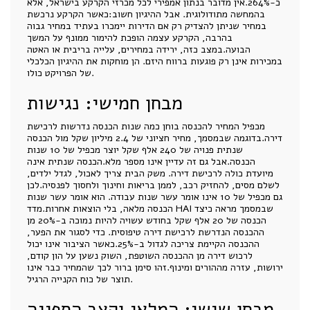
כ-264%.אין מדובר בנתון אמפירי לכל מכרזי הקרקע בישראל, אלא
בהמחשה מתודולוגית. אבל ההיגיון חשוב:כאשר הקרקע נרכשת
במחיר שניתן להצדיק רק אם הדירות יימכרו בעתיד במחיר גבוה
בהרבה, הקרקע עצמה הופכת להימור ממונף על המשך
הבועה.במצב כזה, ירידה במחירים, עלייה בריבית או האטה
במכירות אינן רק פוגעות ברווח היזם. הן מוחקות את ההיגיון הכלכלי
של הפרויקט כולו.
מבחן חמישי: נגישות
מכפיל המחיר להכנסה בוחן כמה שנות הכנסה נדרשות לרכישת
דירה.בדוגמה שבמסמך, מחיר חציוני של 2.4 מיליון שקל מול הכנסה
שנתית פנויה של 240 אלף שקל יוצר מכפיל של 10 שנות
הכנסה.אבל גם זה עדיין אינו מספר מלא.הכנסה שנתית אינה
מיועדת כולה לרכישת דירה. משק הבית צריך לאכול, לגדל ילדים,
לשלם מסים, להחזיק רכב, לממן בריאות וחינוך ולחסוך לפנסיה.לכן
גם מכפיל של 10 אינו אומר עשר שנות עבודה. הוא אומר עשר שנות
הכנסה מלאה, בלי הוצאות אחרות.מדד HAI שבמסמך מראה כיצד
הכנסה של 20 אלף שקל בחודש עשויה להיות נמוכה ב-20% מן
ההכנסה הנדרשת לרכישת דירה טיפוסית. כדי לסגור את הפער,
ההכנסה הקיימת צריכה לגדול ב-25%.כאשר הציבור אינו יכול
לרכוש דירה מן ההכנסה השוטפת, השוק נשען על הון קודם,
ירושות, עזרה מההורים ומינוף.זהו סימן ברור לכך שהמחיר כבר אינו
תוצר של כוח הקנייה הרגיל.
מבחן שישי: המלאי וקצב הספיגה