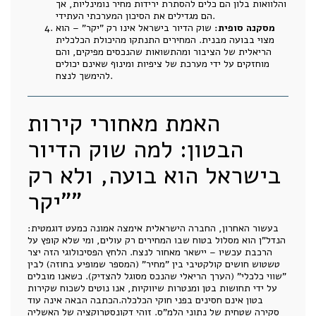
והלוואות בלון הם כלים להסתרת ירידות מחיר נומינליות, אך
הם מגדילים את הסיכון המערכתי העתידי.
מסקנה סופית:
שוק הדיור בישראל אינו רק "יקר" – הוא
מצוי בבועה מבנית. המחירים התנתקו מהיכולת הכלכלית
הריאלית של הציבור ומהתשואות שהנכסים מפיקים, והם
מוחזקים על ידי מערכת של ציפיות ומינוף שאינם יכולים
להימשך לנצח.
האמת מאחורי קירות
הבטון: למה שוק הדיור
בישראל הוא בועה, ולא רק
"יקר"
בעשור האחרון, החברה הישראלית אימצה אמונה כמעט דוגמטית:
הנדל"ן הוא מסלול בטוח שבו המחירים רק עולים, ומי שלא קופץ על
הרכבת עכשיו – יישאר מאחור לנצח. הלחץ הפסיכולוגי הזה יצר
טשטוש חושים קולקטיבי בין "מחיר" (המספר שמופיע בחוזה) לבין
"שווי כלכלי" (הערך הריאלי שהנכס מסוגל להצדיק). כשאנו מובלים
על ידי תחושות בטן ומנטרות שיווקיות, אנו נוטים לשכוח שקירות
בטון אינם חסינים בפני חוקי הכלכלה.הכתבה הבאה אינה עוד
סקירה שטחית של נתוני הלמ"ס. זוהי דקונסטרוקציה של האשליה