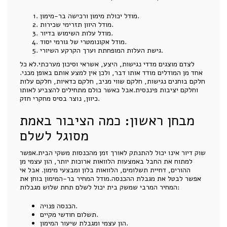
מודל יכולת מימון ורכישה בר-מימון.
מודל היוון תזרימי שכירות.
מודל עלות השימוש בדיור.
מודל אקונומטרי של גורמי יסוד.
גישת העלות המופחתת וערך הקרקע השיורי.
לצדם מוצגים מדדי נגישות, היצע, אשראי וסיכון מערכתי.לא כל
אחד מן המודלים מודד אותו דבר, ולכן אין למצע אותם באופן מכני.
חלקם בוחנים נגישות, חלקם שווי מניב, חלקם כדאיות, חלקם עלות
וחלקם יציבות פיננסית.אבל כאשר כולם מתחילים להצביע לאותו
כיוון, נוצר בסיס מחקרי חזק.
מבחן ראשון: כמה הציבור באמת
מסוגל לשלם
שוק דיור אינו יכול להתנתק לאורך זמן מהכנסות משקי הבית.אפשר
למתוח את החבל באמצעות הלוואות ארוכות יותר, הון עצמי מן
ההורים, דחיית תשלומים, הלוואות בלון ומבצעי מימון. אבל אי
אפשר לבטל את מגבלת ההכנסה.מודל המחיר בר-המימון בוחן את
המחיר המרבי שמשק בית יכול לשלם תחת שלוש מגבלות:
הכנסה פנויה.
תשלום חודשי מקיים.
הון עצמי ומגבלת שיעור המימון.