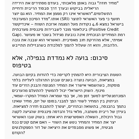
"מחיר חוזה" גבוה באופן מלאכותי, בעודם מסתירים את הירידה
הריאלית בביקוש ובערך דרך סבסוד הריבית ודחיית
התשלומים."האשראי אינו רק מממן את המחיר. הוא גם יוצר
אותו."מדד הסיכון המערכתי (SRI) חושף כי פער האשראי לתוצר
בישראל נמצא 4.6 נקודות מעל המגמה ארוכת הטווח – אינדיקטור
בינלאומי מוכר לשברירות פיננסית מערכתית (Positive Credit
Gap). רמת המחירים הנוכחית אינה נובעת מגידול בשכר או מעושר
אמיתי, אלא מהזרקת חוב מאסיבית. האשראי הוא שבנה את גובה
הלהבות, והוא זה שעלול להפוך למלכודת כשהנזילות תתייבש.
סיכום: בועה לא נמדדת בנפילה, אלא
בטיפוס
הטעות הציבורית היא להמתין לקריסה כדי להודות בקיום הבועה.
במציאות, הבועה נוצרה בשנים שבהן התרגלנו לעליות בלתי
פוסקות, כשהשמאי אישרר את המחיר המנופח והבנק הזרים עוד
מינוף. השוק הישראלי יכול להמשיך להתעלם מהערכים
הפונדמנטליים למשך זמן מה, אך כפי שמראה המודל המקרו-שמאי,
הניתוק בין המחיר לשווי הפך למבני.בסופו של יום, מחיר שאינו
נתמך בהכנסה, בתשואה ובתזרים, יצטרך להתכנס חזרה למציאות.
בעידן של ריבית משתנה, מלאי גדל והנדסה פיננסית שהגיעה לקצה
גבול היכולת, השאלה האסטרטגית היא אחת: בשוק שבו האשראי
יצר את המחיר והמחיר נטש את השווי – האם אתם קונים נכס
מבטיח, או פשוט מסבסדים את היציאה של דור הספקולנטים
הקודם?