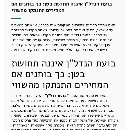
בועת הנדל"ן איננה תחושת בטן: כך בוחנים אם
המחירים התנתקו מהשווי
האם מחירי הדירות בישראל משקפים שווי כלכלי, או שהם נשענים
על אשראי, מינוף וציפיות להמשך עליות? מאמר מקצועי המבוסס
על הספר "בועת נדל"ן" ועל מסגרת מקרו-שמאית רב-מדדית
הבוחנת יכולת מימון, תשואת שכירות, עלות קנייה מול שכירות,
ערך קרקע, היצע, אשראי וסיכון מערכתי. המסקנה: שוק הדיור
בישראל אינו רק יקר, אלא מציג מאפיינים מובהקים של בועה.
בועת הנדל"ן איננה תחושת
בטן: כך בוחנים אם
המחירים התנתקו מהשווי
כאשר פרסמתי את הספר
"בועת נדל"ן"
, הטענה המרכזית בו
הייתה פשוטה אך מרחיקת לכת: מחירי הדירות בישראל אינם
משקפים עוד שווי כלכלי בר-קיימא. הם נשענים במידה הולכת
וגוברת על אשראי, מינוף, ריבית, ציפיות להמשך עליות ומנגנונים
מוסדיים ששימרו את המחיר, במקום על הכנסה, שכירות, תשואה
ויכולת אמיתית של משקי הבית לממן את הרכישה.מאז פרסום הספר
התווסף נדבך חשוב לתזה הזאת: מסגרת מקרו-שמאית רב-מדדית,