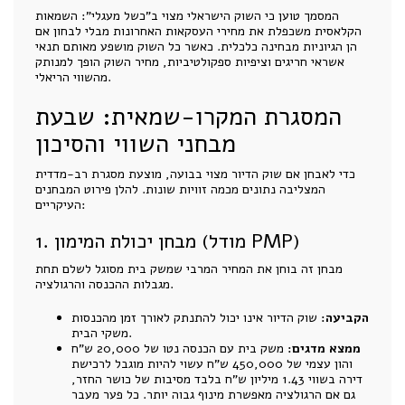
המסמך טוען כי השוק הישראלי מצוי ב"כשל מעגלי": השמאות
הקלאסית משכפלת את מחירי העסקאות האחרונות מבלי לבחון אם
הן הגיוניות מבחינה כלכלית. כאשר כל השוק מושפע מאותם תנאי
אשראי חריגים וציפיות ספקולטיביות, מחיר השוק הופך למנותק
מהשווי הריאלי.
המסגרת המקרו-שמאית: שבעת
מבחני השווי והסיכון
כדי לאבחן אם שוק הדיור מצוי בבועה, מוצעת מסגרת רב-מדדית
המצליבה נתונים מכמה זוויות שונות. להלן פירוט המבחנים
העיקריים:
1. מבחן יכולת המימון (מודל PMP)
מבחן זה בוחן את המחיר המרבי שמשק בית מסוגל לשלם תחת
מגבלות ההכנסה והרגולציה.
הקביעה:
שוק הדיור אינו יכול להתנתק לאורך זמן מהכנסות
משקי הבית.
ממצא מדגים:
משק בית עם הכנסה נטו של 20,000 ש"ח
והון עצמי של 450,000 ש"ח עשוי להיות מוגבל לרכישת
דירה בשווי 1.43 מיליון ש"ח בלבד מסיבות של כושר החזר,
גם אם הרגולציה מאפשרת מינוף גבוה יותר. כל פער מעבר