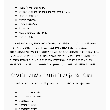
יחס אשראי לתוצר.
פער האשראי מן המגמה ארוכת הטווח.
יחס שירות חוב.
שיעורי מימון.
הלוואות בלון.
פיגורים.
חשיפת בנקים לענף.
כריות הון.
בדוגמה שבמסמך, יחס האשראי לתוצר גבוה ב-4.6 נקודות אחוז מן
המגמה ארוכת הטווח. אין בכך לבדו הוכחה למשבר, אך זהו
אינדיקטור לכך שהחוב התרחב מעבר למסלול הרגיל שלו.המשמעות
היא שהשוק אינו נשען רק על משקי בית שרוצים דירה. הוא נשען
על מערכת פיננסית שמגדילה את יכולת הציבור לשלם.במילים
האשראי אינו רק מממן את המחיר. הוא גם יוצר אותו.
אחרות:
מתי שוק יקר הופך לשוק בועתי
שוק יקר אינו בהכרח בועה.ייתכן שמחירים גבוהים נתמכים ב:
הכנסות גבוהות.
תשואות סבירות.
ריבית נמוכה.
מחסור ממשי.
גידול דמוגרפי.