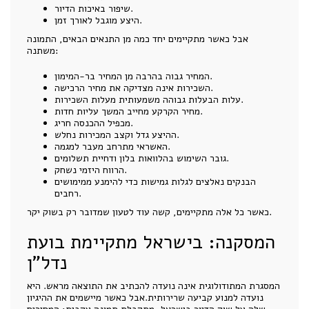
שיפור באיכות הדיור.
היצע מוגבל לאורך זמן.
אבל כאשר מתקיימים יחד כמה מן התנאים הבאים, התמונה
משתנה:
המחיר גבוה בהרבה מן המחיר בר-המימון.
השכירות אינה מצדיקה את מחיר הרכישה.
עלות הבעלות גבוהה משמעותית מעלות השכירות.
מחיר הקרקע מחייב המשך עליות חדות.
מכפיל ההכנסה חריג.
ההיצע גדל וקצב המכירות נחלש.
האשראי מתרחב מעבר למגמה.
גובר השימוש בהלוואות בלון ודחיית תשלומים.
הרווח היזמי נשחק.
הבנקים נאלצים לגלות גמישות כדי להימנע ממימושים
רחבים.
כאשר כל אלה מתקיימים, קשה עוד לטעון שמדובר רק בשוק יקר.
המסקנה: בישראל מתקיימת בועת
נדל"ן
המסגרת המתודולוגית אינה נועדה להכתיב את התוצאה מראש. היא
נועדה למנוע קביעה שרירותית.אבל כאשר מיישמים את ההיגיון