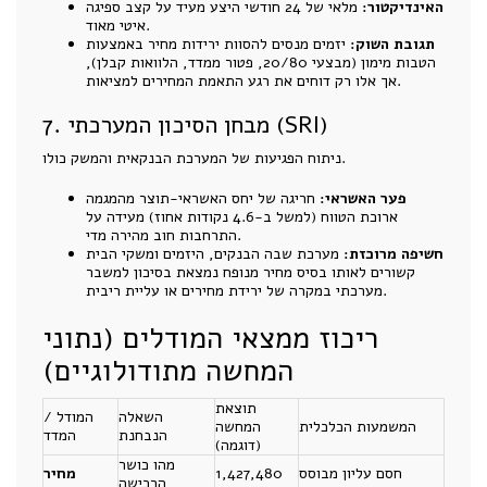
האינדיקטור:
מלאי של 24 חודשי היצע מעיד על קצב ספיגה
איטי מאוד.
תגובת השוק:
יזמים מנסים להסוות ירידות מחיר באמצעות
הטבות מימון (מבצעי 20/80, פטור ממדד, הלוואות קבלן),
אך אלו רק דוחים את רגע התאמת המחירים למציאות.
7. מבחן הסיכון המערכתי (SRI)
ניתוח הפגיעות של המערכת הבנקאית והמשק כולו.
פער האשראי:
חריגה של יחס האשראי-תוצר מהמגמה
ארוכת הטווח (למשל ב-4.6 נקודות אחוז) מעידה על
התרחבות חוב מהירה מדי.
חשיפה מרוכזת:
מערכת שבה הבנקים, היזמים ומשקי הבית
קשורים לאותו בסיס מחיר מנופח נמצאת בסיכון למשבר
מערכתי במקרה של ירידת מחירים או עליית ריבית.
ריכוז ממצאי המודלים (נתוני
המחשה מתודולוגיים)
תוצאת
השאלה
המודל /
המשמעות הכלכלית
המחשה
הנבחנת
המדד
(דוגמה)
מהו כושר
חסם עליון מבוסס
1,427,480
מחיר
הרכישה