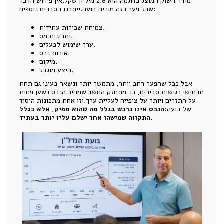
מחיר השוק המוצג בדוגמה הוא 2.8 מיליון שקל.אין פירוש הדבר
שכל פער כזה מוכיח בועה.ייתכנו הסברים נוספים:
צמיחת שכירות עתידית.
יתרונות מס.
ערך שימוש לבעלים.
איכות נכס.
מיקום.
היצע מוגבל.
אבל ככל שהפער רחב יותר, מתמשך יותר ונשאר בעינו גם תחת
תרחישי רגישות סבירים, כך מתחזק החשד שמחיר הנכס נשען פחות
על התזרים ויותר על ציפייה לעליית ערך.וזו אחת מתכונות היסוד
של בועה:
הנכס אינו נרכש בגלל מה שהוא מפיק, אלא בגלל
התקווה שמישהו אחר ישלם עליו יותר בעתיד.