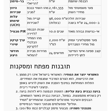
הכנסה שוטפת
ש"ח
בר-מימון
הריאלי?
פער משמעותי מול
2,161,333
מהו השווי כנכס
היוון
מחירי השוק
ש"ח
מניב?
שכירות
עלות
שכירות זולה
96,000 ש"ח
קנייה מול
שימוש
ב-24,000 ש"ח בשנה
(בעלות)
שכירות?
(UCH)
שנות הכנסה
אי-נגישות גבוהה מאוד
10.0 שנים
מכפיל PIR
לדירה?
מהו המחיר
פער ספקולטיבי עמוק
2,200 ש"ח
ערך קרקע
הכלכלי
מול מחירי המכרזים
למ"ר
שיורי
לקרקע?
קצב ספיגה איטי המייצר
מהירות מכירת
חודשי
24 חודשים
לחץ לירידות
המלאי?
היצע
תובנות מפתח ומסקנות
האשראי יוצר את המחיר:
האשראי בישראל אינו רק מממן
את הרכישות, הוא הגורם המרכזי שמנפח את המחירים.
התלות המוחלטת במינוף הופכת את השוק לרגיש באופן
קיצוני לשינויי ריבית.
בועה נבנית בעת עליות:
הטעות הנפוצה היא לזהות בועה
רק כשהיא מתפוצצת. בפועל, הבועה נבנית כאשר השמאים,
הבנקים והציבור מתרגלים למחשבה שהמחירים "תמיד
עולים" ומתעלמים מנתוני השווי הבסיסיים.
מנגנוני השהיה:
מבצעי מימון קבלניים (כמו 20/80)