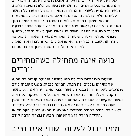
שלה על שוק הדיור בישראל, מתקבלת תמונה עקבית: המחירים
התנתקו מהכנסות הציבור. התשואות נשחקו. עלות המימון עלתה.
הפער בין קנייה לשכירות התרחב. מחירי הקרקע נשענו על המשך
עליות.המלאי גדל.קצב הספיגה נחלש.המערכת הגיבה באמצעות
מבצעי מימון, דחיית תשלומים והסתרת ירידות המחיר בתוך
הטבות.זו אינה רק האטה מחזורית.ז הו מבנה בועתי.הספר
"בועת
נדל"ן"
הציג את התזה: השוק הישראלי הפך לשוק מנוהל, ממונף
ומנותק מגורמי היסוד.המסגרת המקרו-שמאית המאוחדת מוסיפה
לתזה את שכבת הבדיקה: היא מראה כיצד ניתן לבחון את הפער,
למדוד אותו ולזהות את הסיכון שנוצר סביבו.
בועה אינה מתחילה כשהמחירים
יורדים
הטעות הציבורית הגדולה היא לחשוב שבועה קיימת רק מרגע
שהמחירים נופלים. זה הפוך. הבועה נבנית בשנים שבהן כולם
מתרגלים לעליות. היא נבנית כאשר הבנק מאשר עוד אשראי. כאשר
הקבלן מעלה מחיר. כאשר השמאי משכפל את העסקה הקודמת.
כאשר התקשורת מסבירה שהמחסור נצחי. כאשר הציבור לומד שאין
טעם לחכות. כאשר ההורים משעבדים נכסים כדי לסייע לילדים.
כאשר כל ירידה במחיר מוסווית באמצעות מבצע מימון. הקריסה או
הירידה הן רק רגע החשיפה. הבועה נוצרה הרבה קודם.
מחיר יכול לעלות. שווי אינו חייב