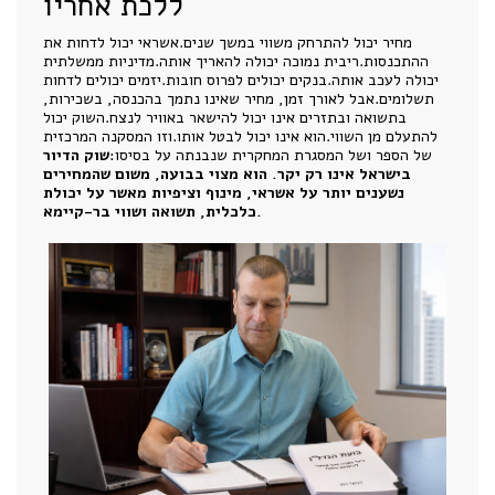
ללכת אחריו
מחיר יכול להתרחק משווי במשך שנים.אשראי יכול לדחות את
ההתכנסות.ריבית נמוכה יכולה להאריך אותה.מדיניות ממשלתית
יכולה לעכב אותה.בנקים יכולים לפרוס חובות.יזמים יכולים לדחות
תשלומים.אבל לאורך זמן, מחיר שאינו נתמך בהכנסה, בשכירות,
בתשואה ובתזרים אינו יכול להישאר באוויר לנצח.השוק יכול
להתעלם מן השווי.הוא אינו יכול לבטל אותו.וזו המסקנה המרכזית
של הספר ושל המסגרת המחקרית שנבנתה על בסיסו:
שוק הדיור
בישראל אינו רק יקר. הוא מצוי בבועה, משום שהמחירים
נשענים יותר על אשראי, מינוף וציפיות מאשר על יכולת
כלכלית, תשואה ושווי בר-קיימא.