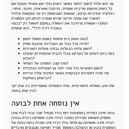
אך הוא עלול להפוך לחסר כאשר השוק כולו יצא משיווי משקל.אם
כל השוק מושפע מריבית אפסית, הרחבה אשראית, מינוף, מיסוי,
רגולציה ומדיניות קרקע, שמאות המבוססת רק על עסקאות עלולה
לאשרר את אותה חריגה שהיא אמורה לבחון.לכן המסגרת
המקרו-שמאית מרחיבה את השאלה.במקום לשאול רק "בכמה
נמכרה דירה ליד?", היא שואלת:
כמה משק בית טיפוסי באמת מסוגל לממן?
איזה ערך נגזר מן השכירות שהנכס מפיק?
האם עלות הבעלות גבוהה מעלות השכירות?
כמה ניתן לשלם על הקרקע מבלי להניח שהמחירים ימשיכו
לעלות?
מהו קצב הספיגה של המלאי?
האם האשראי גדל מהר יותר מן הפעילות הכלכלית?
מה קורה למערכת הבנקאית כאשר המינוף עולה וכריות
הביטחון נשחקות?
אלו אינן שאלות תיאורטיות. אלה השאלות שמפרידות בין שוק יקר
לבין שוק בועתי.
אין נוסחה אחת לבועה
בועה אינה נמדדת באמצעות יחס בודד.מכפיל שכר גבוה לבדו אינו
מספיק.תשואת שכירות נמוכה לבדה אינה מספיקה.ריבית גבוהה
לבדה אינה מספיקה.גם מלאי גדול לבדו אינו מוכיח בועה.הכוח של
המסגרת נובע מן ההצלבה.המסמך מגדיר חמישה מנגנונים מרכזיים: