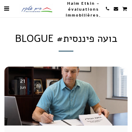
Haim Etkin -
évaluations
immobilières,
propriété et
agriculture
BLOGUE #בועה פיננסית
21
Jun