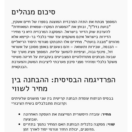
סיכום מנהלים
המסמך מנתח את התזה המרכזית המוצגת בספרו של חיים אטקין,
"בועת נדל"ן", ובוחן את "המסגרת המקרו-שמאית המאוחדת"
להערכת שוק הדיור בישראל. המסקנה המרכזית היא כי מחירי
הדירות בישראל אינם משקפים עוד שווי כלכלי בר-קיימא אלא
מהווים "מבנה בועתי". מחירים אלו התנתקו מגורמי היסוד הריאליים
– הכנסה, שכירות ותשואה – והם נשענים באופן מסוכן על אשראי
זול, מינוף גבוה, וציפיות להמשך עליות. המסמך מציג מערך של
שבעה מבחנים מתודולוגיים המצביעים בעקביות על חריגה משיווי
משקל כלכלי ומזהיר מפני סיכון מערכתי ליציבות המשק והמערכת
הבנקאית.
הפרדיגמה הבסיסית: ההבחנה בין
מחיר לשווי
בבסיס הניתוח עומדת הבחנה קריטית בין שני מושגים שלעיתים
קרובות מתבלבלים בשיח הציבורי:
מחיר:
עובדה היסטורית המייצגת את העסקה האחרונה
שבוצעה.
שווי:
מסקנה כלכלית הבוחנת האם המחיר נתמך בתזרים
מזומנים, יכולת החזר וגורמי יסוד לאורך זמן.