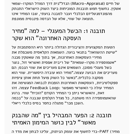
הנדל"נית דרך המודל המקרו-שמאי (Macro-Appraisal) של חיים
אטקין. נחשוף חמש תובנות המוכיחות כיצד השוק הישראלי התנתק
מהפונדמנטליזם הכלכלי ועבר למבנה בועתי, שבו המחיר אינו
תוצאה של שווי, אלא של הנדסה פיננסית ממונפת.
תובנה 1: הכשל המעגלי – למה "מחיר
העסקה האחרונה" הוא שקר
הטעות המקצועית והציבורית הגדולה ביותר היא ההסתמכות על
"שיטת ההשוואה" בתנאי בועה. השמאות הקלאסית משכפלת את
מחירי העסקאות האחרונות, אך בתוך מה שאטקין מכנה
"אטמוספירה מקרו-שמאית" של ריבית אפסית ואשראי זול, נוצר
כשל מעגלי מסוכן. השמאים אינם מעריכים את שווי הנכס; הם
מעריכים את הבועה עצמה."מחיר הוא עובדה היסטורית. שווי הוא
מסקנה כלכלית."כאשר כל השוק פועל תחת אותן ציפיות
ספקולטיביות, העסקאות האחרונות הופכות לנבואה המגשימה את
עצמה. זהו Feedback Loop: המחיר עולה כי האשראי מאפשר
זאת, והאשראי ניתן כי המחיר הקודם "הוכיח" שווי. ברגע
שהאטמוספירה הזו משתנה, כל מגדל הקלפים שנבנה על "בכמה
השכן מכר" מתגלה כחסר בסיס כלכלי ריאלי.
תובנה 2: הפער המבהיל בין "מה שהבנק
מאשר" לבין כושר המימון האמיתי
כדי לחשוף את עומק הניתוק, עלינו לבחון את מדד ה-PAFF (מחיר