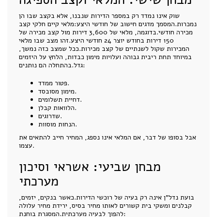
שוק אינו נמדד רק במספר הדירות שנבנו, אלא בקצב שבו הן
נמכרות.המסמך מדגים חישוב של חודשי היצע:מלאי קיים חלקי קצב
מכירה חודשי.בדוגמה, מלאי של 3,600 דירות מול קצב מכירה של
150 דירות בחודש יוצר 24 חודשי היצע.זהו מצב שבו מלאי
המכירות שקול לשנתיים של קצב מכירות.ככל שמצב כזה נמשך,
במיוחד תחת ריבית גבוהה ועלויות מימון כבדות, הלחץ על היזמים
גדל.בהתחלה הם נותנים:
פטור ממדד.
מימון מסובסד.
דחיית תשלומים.
הלוואות קבלן.
שדרוגים.
הנחות מוסוות.
אבל בסופו של דבר, אם המלאי אינו נספג, המחיר חייב להתאים את
עצמו.
מבחן שביעי: אשראי וסיכון
מערכתי
בועת נדל"ן אינה רק בעיה של רוכשי הדירות.כאשר בנקים, יזמים,
קבלנים ומשקי בית קשורים לאותו מחיר בסיס, ירידת מחיר עלולה
להפוך לבעיה מערכתית.המסגרת בוחנת: