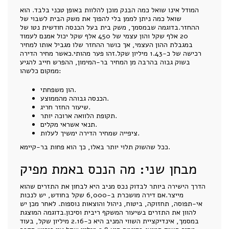
המודל אינו שואל כמה הבנק מוכן להלוות באופן טכני בלבד. הוא
שואל כמה ניתן לממן בלי להפוך את משק הבית לשבוי של
ההחזר.בדוגמה שבמסמך, משק בית בעל הכנסה חודשית נטו של
20 אלף שקל והון עצמי של 450 אלף שקל יכול אמנם לעמוד
במגבלת ההון העצמי, אך כושר ההחזר שלו מגביל אותו למחיר
רכישה של כ-1.43 מיליון שקל.זהו פער מהותי.כאשר מחיר הדירה
בשוק גבוה בהרבה מן המחיר בר-המימון, ההפרש חייב להגיע
ממקום כלשהו:
הון משפחתי.
הכנסה גבוהה מהממוצע.
שיעור החזר חריג.
תקופת הלוואה ארוכה יותר.
תנאי אשראי מקלים.
ציפייה שמחיר הדירה ימשיך לעלות.
ככל שהשוק תלוי יותר באלו, כך הוא פחות בר-קיימא.
מבחן שני: מה הנכס באמת מפיק
הדרך הישירה ביותר לבדוק נכס מניב היא לבחון את התזרים שהוא
מייצר.אם דירה מושכרת ב-6,000 שקל בחודש, יש לנכות
אי-תפוסה, תחזוקה, ביטוח, ניהול והוצאות נוספות. לאחר מכן יש
להוון את התזרים בשיעור המשקף ריבית וסיכון.בדוגמה המוצגת
במסמך, אינדיקציית השווי המניב היא כ-2.16 מיליון שקל, בעוד