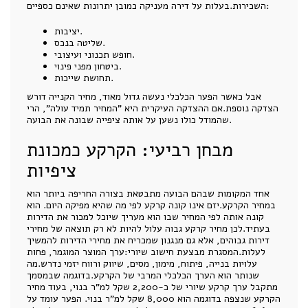
השכירות.בעלות על דירה מעניקה כמובן יתרונות שאינם כספיים:
יציבות.
שליטה בנכס.
חופש תכנוני ועיצובי.
ביטחון מפני פינוי.
תחושת שייכות.
אבל כאשר הפער הכלכלי נעשה גדול מאוד, מחיר הקנייה דורש
הצדקה נוספת.אם ההצדקה העיקרית היא "המחיר תמיד עולה", הרי
שהמודל כולו נשען על אותה ציפייה שבונה את הבועה.
מבחן רביעי: הקרקע כמכונת
ציפיות
אחד המקומות שבהם הבועה מתבטאת בצורה החריפה ביותר הוא
במחיר הקרקע.יזם אינו קונה קרקע לפי מה שהיא מפיקה היום. הוא
קונה אותה לפי המחיר שבו הוא מעריך שיוכל למכור את הדירות
בעתיד.לכן מחיר קרקע גבוה עלול להיות לא רק תוצאה של מחירי
דירות גבוהים, אלא גם מנגנון שמכריח את מחירי הדירות להמשיך
לעלות.המסגרת מבצעת חישוב שיורי:ערך המוצר המוגמר, פחות
עלויות בנייה, פיתוח, מימון, מסים, שיווק ורווח יזמי נדרש.מה
שנותר הוא הערך הכלכלי המרבי של הקרקע.בדוגמה שבמסמך
מתקבל ערך קרקע שיורי של כ-2,200 שקל למ"ר בנוי, בעוד מחיר
הקרקע שנצפה בדוגמה הוא 8,000 שקל למ"ר בנוי. הפער עומד על