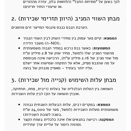
לכך נשען על "מתיחת החבל" (הלוואות בלון, עזרה מההורים
או שיעורי החזר חריגים).
2. מבחן השווי המניב (היוון תזרימי שכירות)
הערכת הנכס כנכס פיננסי המייצר זרם מזומנים.
הממצא:
קיים פער עמוק בין מחירי השוק לבין השווי הנגזר
משכר הדירה (ה-NOI).
המשמעות:
כאשר נכס נרכש במחיר הגבוה משמעותית
מהשווי המניב שלו (למשל, מחיר שוק של 2.8 מיליון ש"ח
מול שווי מניב של 2.16 מיליון ש"ח), הרכישה אינה מבוססת
על מה שהנכס מפיק, אלא על התקווה שמישהו אחר ישלם
עליו יותר בעתיד – מאפיין מובהק של בועה.
3. מבחן עלות השימוש (קנייה מול שכירות)
השוואה בין העלות הכלכלית של בעלות (ריבית, פחת, תחזוקה,
אובדן תשואה על הון) לבין עלות השכירות.
הממצא:
במקרים רבים, עלות הבעלות השנתית גבוהה
משמעותית מעלות השכירות (למשל, פער של 24,000 ש"ח
בשנה לטובת השכירות).
המסקנה:
רכישה בתנאים אלו אינה כלכלית בטווח הקצר
ומהווה הימור על עליית ערך עתידית.