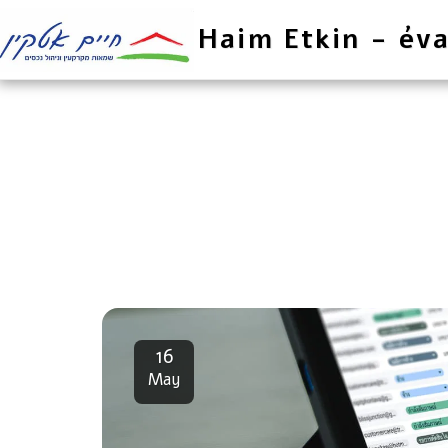
Haim Etkin - éva
16
May