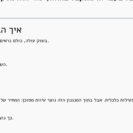
איך ה
בשוק עולה, כולם נראים צודקים. היזם שקנה קרקע ביוקר נראה אמיץ.
השמאי שנשען על עסקאות השוואה נראה מקצועי.
עילות כלכלית. אבל בתוך המנגנון הזה נוצר עיוות מסוכן: המחיר של
כך נוצרת שרשרת: עסקה יקרה הופכת לנתון השוואה.