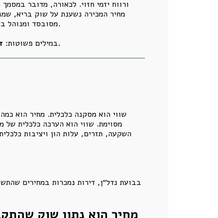
ורווח יזמי חזוי. לכאורה, מדובר במסמך 
מחיר המכירה נשענת על שוק בריא, שמגל
מסובסד ומנוהל באמצעות אשראי זול ומבצעי מימון, אז דוח האפס עלול להפוך למסמך שמכשיר את המחיר הבועתי במקום לבקר אותו.
דוח אפס שנבנה על מחיר ולא על שווי אינו בודק כדאיות. הוא בודק האם הבועה עדיין יודעת לממן את עצמה.
במילים פשוטות:
שווי הוא מסקנה כלכלית. מחיר הוא כמה 
מסוימת. שווי הוא הערכה כלכלית של מ
השקעה, תזרים, עלות הון ויציבות כלכלית.
בבועת נדל״ן, דירות נמכרות במחירים שהתשוא