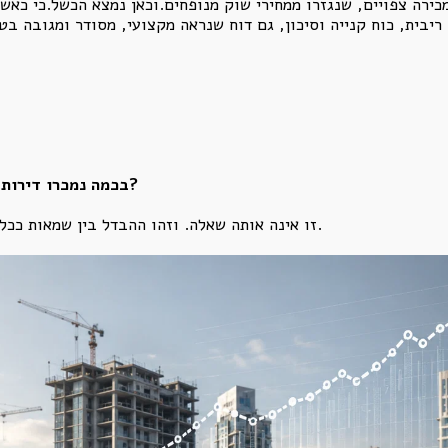
מכירה צפויים, שנגזרו ממחירי שוק מנופחים.וכאן נמצא הכשל.כי כא
בכמה נמכרו דירות דומות ליד, וכמה אפשר להניח שנמכור כאן?
זו אינה אותה שאלה. וזהו ההבדל בין שמאות ככלי ביקורת לבין שמאות כמנגנון צילום של מחיר.