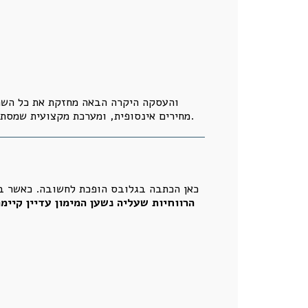
והעסקה היקרה הבאה מחזקת את כל השרשר
מחירים אינסופית, ומערכת מקצועית שמסתפקת בהעתקת מחירים, התוצאה היא לא שוק חופשי ומשוכלל. התוצאה היא מערכת שמייצרת וממחזרת מחיר. לא שווי.
כאן הכתבה בגלובס הופכת לחשובה. כאשר בנ
הרווחיות שעליה נשען המימון עדיין קיימ