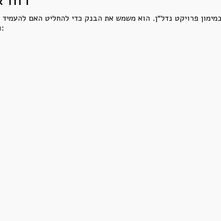
ימון פרויקט נדל״ן. הוא משמש את הבנק כדי להחליט האם להעמיד א
ומהי רמת הסיכון. בדוח כזה נבחנים בדרך כלל: