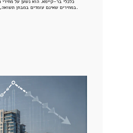
כלכלי בר-קיימא. הוא נשען על מחירי 
במחירים שאינם עומדים במבחן תשואה, ריבית, כוח קנייה וסיכון, גם דוח שנראה מקצועי, מסודר ומגובה בטבלאות עלול להפוך למנגנון שכפול של הבועה.