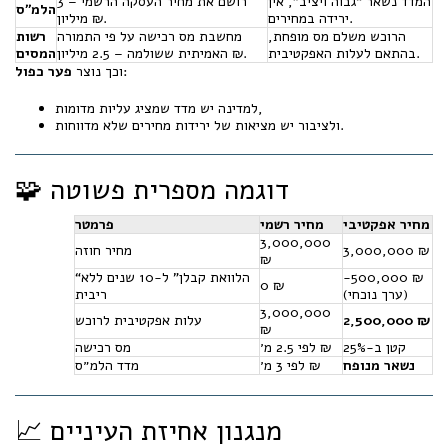
המדד נשאר “גבוה ויציב”, אין
רושם את מחיר העסקה הרשמי – 3
הלמ״ס
ירידה במחירים.
מיליון ₪.
הרוכש משלם מס מופחת,
מחשבת מס רכישה על פי התמורה
רשות
בהתאם לעלות האפקטיבית.
האמיתית ששולמה – 2.5 מיליון ₪.
המסים
:
וכך נוצר
פער כפול
למדינה יש מדד שמציג עליות מדומות,
ולציבור יש מציאות של ירידות מחירים שלא מדווחות.
🧩 דוגמה מספרית פשוטה
מחיר אפקטיבי
מחיר רשמי
פרמטר
3,000,000
3,000,000 ₪
מחיר חוזה
₪
‎-500,000 ₪
“הלוואת קבלן” ל-10 שנים ללא
0 ₪
(ערך נוכחי)
ריבית
3,000,000
2,500,000 ₪
עלות אפקטיבית לרוכש
₪
קטן ב-25%
לפי 2.5 מ׳ ₪
מס רכישה
נשאר מנופח
לפי 3 מ׳ ₪
מדד הלמ״ס
📈 מנגנון אחיזת העיניים