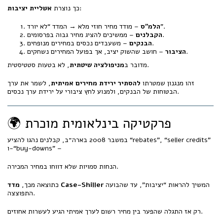
:
כך נוצרת
אשליית יציבות
– מודד מחיר חוזי מלא → המדד “לא יורד”.
הלמ״ס
– ממשיכים להציג מחיר גבוה בפרסומים.
הקבלנים
– משעבדים נכסים במחירים מנופחים.
הבנקים
– חושב שהשוק יציב, אך בפועל המחירים נשחקים.
הציבור
, לא בטעות סטטיסטית.
מדובר ב
מניפולציה שיטתית
זהו מנגנון שמטרתו
להסתיר ירידת מחירים אמיתית
, לשמר את ערך
הבטוחות של הבנקים, ולמנוע לחץ ציבורי על ירידת ערך נכסים.
🌍 פרקטיקה בינלאומית מוכרת
במשבר 2008 בארה״ב, קבלנים נהגו להציע “rebates”, “seller credits”
ו-“buy-downs” –
הנחות סמויות שלא דווחו במחיר המכירה.
המשיך להראות “יציבות”, עד שהבועה
מדד Case-Shiller
כתוצאה מכך,
התפוצצה.
רק אז התגלה שהפער בין מחיר רשום לערך אמיתי הגיע לעשרות אחוזים.