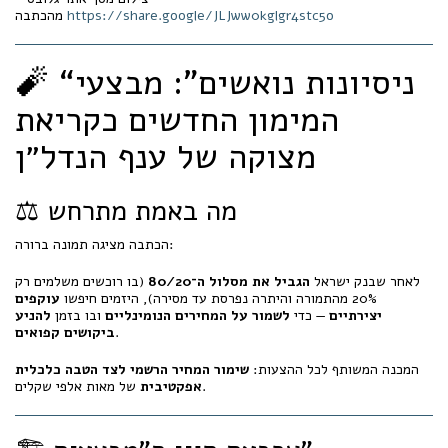
https://share.google/JLJww0kglgr4stc5o
מהכתבה
🧨 “ניסיונות נואשים”: מבצעי
המימון החדשים כקריאת
מצוקה של ענף הנדל״ן
⚖️ מה באמת מתרחש
הכתבה מציגה תמונה ברורה:
לאחר שבנק ישראל
הגביל את מסלול ה־80/20
(בו רוכשים משלמים רק
20% מהתמורה והיתרה נפרסת עד מסירה), היזמים חיפשו
עוקפים
יצירתיים
— כדי
לשמור על המחירים הנומינליים
ובו בזמן
להניע
.
ביקושים קפואים
המכנה המשותף לכל ההצעות:
שימור המחיר הרשמי לצד הטבה כלכלית
של מאות אלפי שקלים.
אפקטיבית