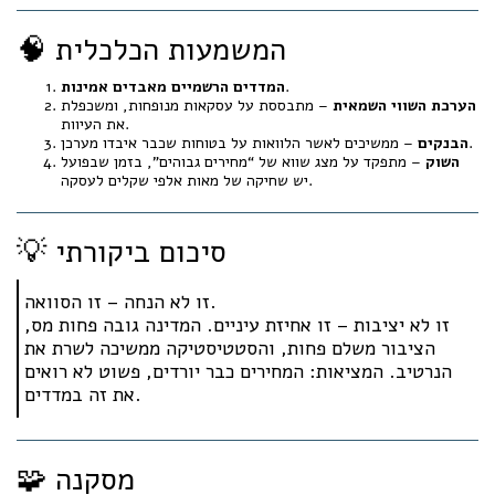
🧠 המשמעות הכלכלית
.
המדדים הרשמיים מאבדים אמינות
הערכת השווי השמאית
– מתבססת על עסקאות מנופחות, ומשכפלת
את העיוות.
– ממשיכים לאשר הלוואות על בטוחות שכבר איבדו מערכן.
הבנקים
השוק
– מתפקד על מצג שווא של “מחירים גבוהים”, בזמן שבפועל
יש שחיקה של מאות אלפי שקלים לעסקה.
💡 סיכום ביקורתי
זו לא הנחה – זו הסוואה.
זו לא יציבות – זו אחיזת עיניים. המדינה גובה פחות מס,
הציבור משלם פחות, והסטטיסטיקה ממשיכה לשרת את
הנרטיב. המציאות: המחירים כבר יורדים, פשוט לא רואים
את זה במדדים.
🧩 מסקנה