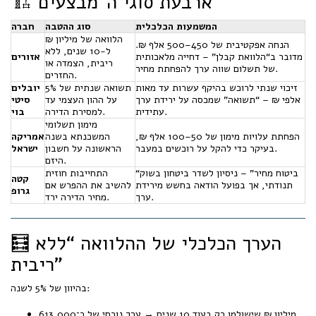
🏗️ ארבעת סוגי ה"מבצעים"
המשמעות הכלכלית
סוג ההטבה
חברה
הלוואה של מיליון ₪
הנחה אפקטיבית של 450–500 אלף ₪.
ל-10 שנים, ללא
מדובר ב“הלוואת קבלן” – דחייה מלאכותית
אזורים
ריבית, הצמדה או
של תשלום שווה ערך להפחתת מחיר.
החזרים.
זיכוי שנתי לרוכש בהיקף עשרות עד מאות
תשואה שנתית של 5%
יובלים
אלפי ₪ – “תשואה” שמכסה על ירידת ערך
על ההון העצמי עד
סיטי
עתידית.
למסירת הדירה.
בוי
מימון תשלומי
הפחתת עלויות מימון של 50–100 אלף ₪,
המשכנתא בשנה
אמריקה
בעיקר כדי להקל על רוכשים במעבר.
הראשונה על חשבון
ישראל
היזם.
“ביטוח מחיר” – ניסיון לשדר ביטחון בשוק
התחייבות חוזית
קטה
תנודתי, אך בפועל הודאה בחשש מירידת
להשיב את ההפרש אם
גרופ
ערך.
מחיר הדירה ירד.
🧮 הערך הכלכלי של ההלוואה “ללא
ריבית”
בהיוון של 5% לשנה:
מיליון ₪ שישולמו רק בעוד 10 שנים → ערך נוכחי של כ־613,000