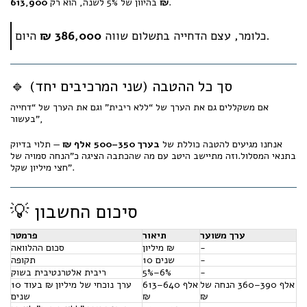
.
613,900 ₪
בהיוון של 5% לשנה, הוא רק
היום.
כלומר, עצם הדחייה בתשלום שווה
386,000 ₪
🔹 סך כל ההטבה (שני המרכיבים יחד)
אם משקללים גם את הערך של “ללא ריבית” וגם את הערך של “דחייה
בעשור”,
אנחנו מגיעים להטבה כוללת של
בערך 350–500 אלף ₪
— תלוי בדיוק
בתנאי המסלול.וזה מתיישב היטב עם מה שהכתבה הציגה כ”הנחה סמויה של
חצי מיליון שקל”.
💡 סיכום החשבון
ערך משוער
תיאור
פרמטר
-
מיליון ₪
סכום ההלוואה
-
10 שנים
תקופה
-
5%–6%
ריבית אלטרנטיבית בשוק
הנחה של ‎360–390 אלף
613–640 אלף
ערך נוכחי של מיליון ₪ בעוד 10
₪
₪
שנים