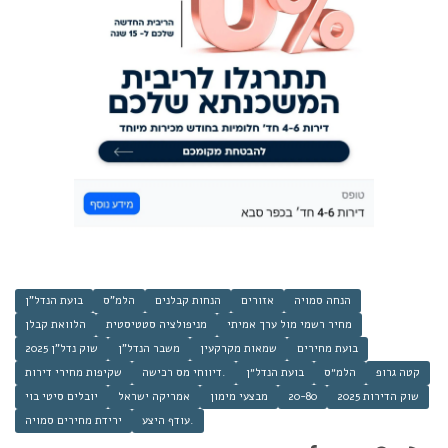
הנחה סמויה
אזורים
הנחות קבלנים
הלמ"ס
בועת הנדל"ן
מחיר רשמי מול ערך אמיתי
מניפולציה סטטיסטית
הלוואת קבלן
בועת מחירים
שמאות מקרקעין
משבר הנדל"ן
שוק נדל"ן 2025
קטה גרופ
הלמ״ס
בועת הנדל״ן
דיווחי מס רכישה.
שקיפות מחירי דירות
שוק הדירות 2025
20-80
מבצעי מימון
אמריקה ישראל
יובלים סיטי בוי
עודף היצע.
ירידת מחירים סמויה