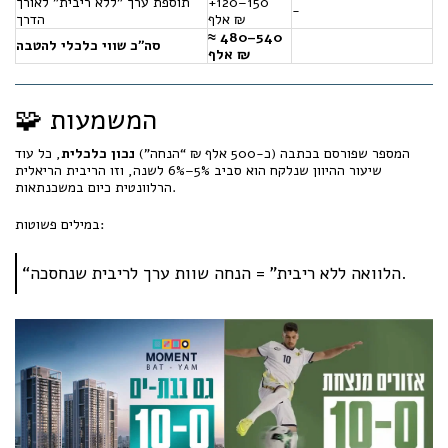
‎+120–150
תוספת ערך "ללא ריבית" לאורך
-
אלף ₪
הדרך
≈ 480–540
סה״כ שווי כלכלי להטבה
אלף ₪
🧩 המשמעות
המספר שפורסם בכתבה (כ-500 אלף ₪ “הנחה”)
נכון כלכלית
, כל עוד
שיעור ההיוון שנלקח הוא סביב 5%–6% לשנה, וזו הריבית הריאלית
הרלוונטית כיום במשכנתאות.
במילים פשוטות:
“הלוואה ללא ריבית” = הנחה שוות ערך לריבית שנחסכה.