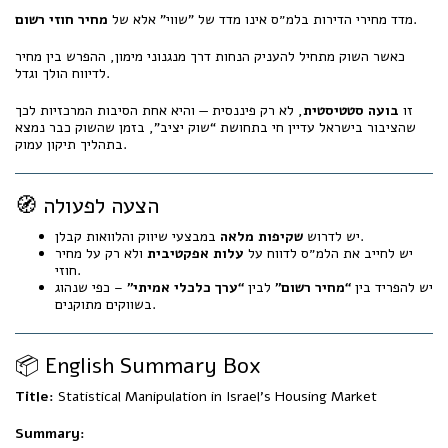
.
מדד מחירי הדירות בלמ״ס אינו מדד של "שווי" אלא של
מחיר חוזי רשום
כאשר השוק מתחיל להעניק הנחות דרך מנגנוני מימון, ההפרש בין מחיר
לדיווח הולך וגדל.
זו
בועה סטטיסטית
, לא רק פיננסית — והיא אחת הסיבות המרכזיות לכך
שהציבור בישראל עדיין חי בתחושת “שוק יציב”, בזמן שהשוק כבר נמצא
בתהליך תיקון עמוק.
🧭 הצעה לפעולה
במבצעי שיווק והלוואות קבלן.
יש לדרוש
שקיפות מלאה
יש לחייב את הלמ״ס לדווח על
עלות אפקטיבית
ולא רק על מחיר
חוזי.
יש להפריד בין
“מחיר רשום”
לבין
“ערך כלכלי אמיתי”
– כפי שנהוג
בשווקים מתוקנים.
📦 English Summary Box
Title:
Statistical Manipulation in Israel’s Housing Market
Summary: