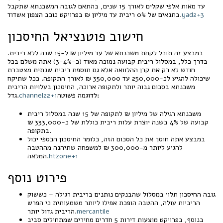
עד מאות אלפי שקלים לאורך 15 שנים, בהתאם לגובה המשכנתא שתקבל
yad2+3
בתנאים של 0% ריבית עד מיליון ₪ בפרויקט כוכב הצפון אשדוד.
חישוב פוטנציאל החיסכון
במבצע זה תוכל לקחת משכנתא של עד מיליון ₪ ל-15 שנה ללא ריבית.
בדרך כלל, במסלול ריבית קבועה נמוכה מאוד (כ-3-4%) אתה משלם בכל
חודש לא רק את קרן ההלוואה אלא גם תוספת ריבית שנתית מצטברת
שיכולה להגיע לכ-250,000 עד 350,000 ₪ לאורך התקופה. ככל שתיקח
משכנתא בסכום גבוה יותר ולתקופה ארוכה, החיסכון בעלויות הריבית
לדוגמה פשוטה:
channel22+1
גדל.
משכנתא רגילה של מיליון ₪ לתקופה של 15 שנה במסלול ריבית
קבועה של 4% בשנה יוצרת עלות ריבית כוללת של כ-333,000 ₪
בתקופה.
במבצע אתה חוסך את כל הסכום הזה, כלומר החיסכון הכספי יכול
להגיע ליותר מ-300,000 ₪ למשפחה שתיהנה מההטבה
htzone+1
המלאה.
פירוט נוסף
גובה החיסכון תלוי במסלול שהבנקים נותנים בריבית רגילה – כששוק
הריביות עולה, ההטבה הופכת אפילו ליותר משמעותית כי הפרש
mercantile
הריבית גדול יותר.
בנוסף, בפרויקט מוצעות דירות 5 חדרים מחירים שמתחילים סביב