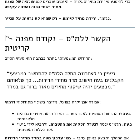
כדי להימנע מירידת מחירים גלויה – היזמים עוברים למניפולציה
של הצגת
.
מחיר רשמי גבוה והטבה עקיפה
.
כלומר,
ירידת מחיר קיימת – רק שהיא לא נראית על הנייר
📉 הקשר ללמ״ס – נקודת מפנה
קריטית
החידוש המשמעותי ביותר בכתבה הוא סעיף הסיום:
“ניציין כי לאחרונה החלה הלמ״ס להתחשב במבצעי
הקבלנים בעת חישוב מדד מחירי הדירות... כך שלאותם
מבצעים יהיה שיקוף מחירים מאוד ברור גם במדד.”
אם זה אכן יקרה בפועל, מדובר בשינוי מתודולוגי דרמטי:
בעבר:
ההנחות הסמויות לא נרשמו → המדד הראה מחירים גבוהים
מלאכותית.
כעת:
הלמ״ס ינסה
לנטרל חלקית את ההטבות
, ולהביא לידי ביטוי
את העלות האמיתית.
אם המהלך יתבצע באופן עקבי – צפוי
עדכון מטה במדד מחירי הדירות