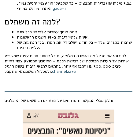
3.24 מיליון ₪ (בדירות המבצע) – כך שלבעלי הון עצמי יחסית נמוך,
yad2+1
היתרון מורגש במיידי.
למה זה משתלם?
אתה חוסך עשרות אלפי ₪ בכל שנה.
אין תשלומי ריבית ב-15 השנים הראשונות.
יציבות בתזרים שלך – כל חודש ישלם רק את הקרן, בלי הפתעות של
עליית ריביות.
לסיכום: אם תנצל את ההטבה במלואה, תוכל לחסוך סכום עצום שמשפיע
ישירות על העלות הכוללת של רכישת הנכס – החיסכון הממוצע צפוי להיות
סביב 300,000 ₪ וייתכן אף יותר, בהתאם לתנאי ריבית בשוק הרגיל
channel22+2
ולמסלול המשכנתא שתקבל.
חלק מכלי התקשורת מדווחים על הצעדים הנואשים של הקבלנים: