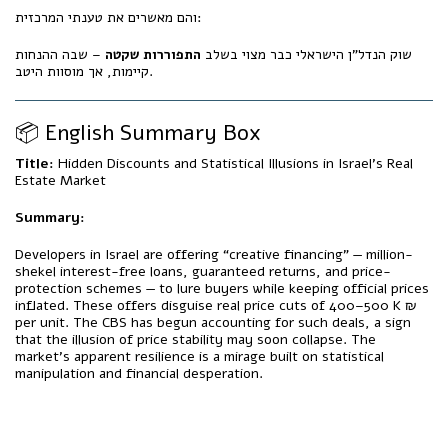
והם מאשרים את טענתי המרכזית:
שוק הנדל"ן הישראלי כבר מצוי בשלב
התפוררות שקטה
– שבה ההנחות
קיימות, אך מוסוות היטב.
📦 English Summary Box
Title:
Hidden Discounts and Statistical Illusions in Israel’s Real
Estate Market
Summary:
Developers in Israel are offering “creative financing” — million-
shekel interest-free loans, guaranteed returns, and price-
protection schemes — to lure buyers while keeping official prices
inflated. These offers disguise real price cuts of 400–500 K ₪
per unit. The CBS has begun accounting for such deals, a sign
that the illusion of price stability may soon collapse. The
market’s apparent resilience is a mirage built on statistical
manipulation and financial desperation.