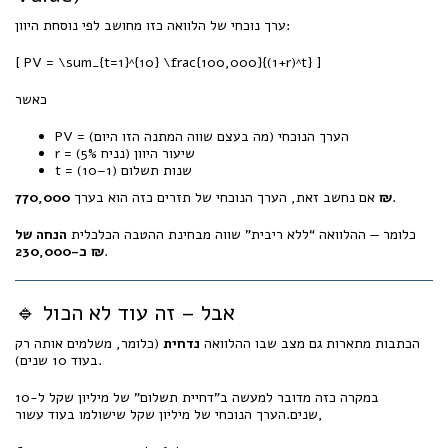
ערך נוכחי של הלוואה כזו מחושב לפי נוסחת היוון:
[ PV = \sum_{t=1}^{10} \frac{100,000}{(1+r)^t} ]
כאשר
‎PV‎ = הערך הנוכחי (מה בעצם שווה המתנה הזו היום)
‎r‎ = שיעור היוון (נניח 5%)
‎t‎ = שנות תשלום (1–10)
.
770,000 ₪
אם נחשב זאת, הערך הנוכחי של תזרים כזה הוא בערך
כלומר — ההלוואה “ללא ריבית” שווה מבחינת ההטבה הכלכלית
הנחה של
.
כ-230,000 ₪
🔹 אבל – זה עוד לא הכול
הכתבות מתארות גם מצב שבו ההלוואה
נדחית
(כלומר, משלמים אותה רק
בעוד 10 שנים).
במקרה כזה מדובר למעשה ב”דחיית תשלום” של מיליון שקל ל-10
שנים.הערך הנוכחי של מיליון שקל שישולמו בעוד עשור,