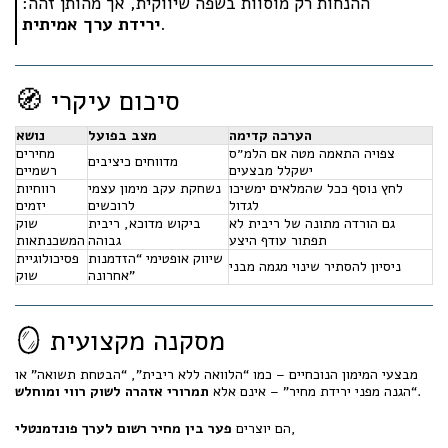
ההנחות רק מוסוות בשפה שיווקית, אך מהותן זהה:
.
ירידת ערך אמיתית
🧭 סיכום עיקרי
הערכה קדימה
מצב בפועל
נושא
צפויה התאמה מטה אם הלמ״ס
מחירים
מדווחים כיציבים
ישקלל מבצעים
רשמיים
לחץ נוסף ככל שהמלאים ימשיכו
נשחקת עקב מימון עצמי
רווחיות
לגדול
לרוכשים
יזמים
גם הורדה מתונה של ריבית לא
ביקוש מדוכא, ריבית
שוק
תפתור עודף היצע
גבוהה
המשכנתאות
שיווק אופטימי “הזדמנות
פסיכולוגיית
ניסיון להסתיר שינוי מגמה מבני
אחרונה”
שוק
🪞 מסקנה מקצועית
מבצעי המימון הנוכחיים – כמו “הלוואה ללא ריבית”, “הבטחת תשואה” או
.
“הגנה מפני ירידת מחיר” – אינם אלא
תמרורי אזהרה לשוק רווי ומוחלש
,
הם יוצרים
פער בין מחיר רשום לערך פונדמנטלי