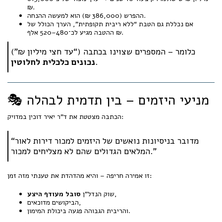
₪.
ההפרש (386,000 ₪) הוא למעשה ההנחה.
אם נכללת גם הטבת “ללא ריבית תקופתית”, הערך הכולל של
ההטבה מגיע לכ־480–520 אלף ₪.
כלומר – המספרים שצוינו בכתבה (“עד חצי מיליון ₪”)
.
נכונים כלכלית לחלוטין
🎭 מניעי היזמים – בין תדמית לבהלה
הכתבה מצטטת את ד"ר יאיר דוכין במדויק:
“מדובר בניסיונות נואשים של היזמים למכור דירות לאור
המלאים הגדולים שהם לא מצליחים למכור.”
זו אמירה חריפה – והיא מהדהדת את טענתי מזה זמן:
,
שוק הנדל"ן
סובל מעודף היצע
הביקושים מדוכאים,
והריבית הגבוהה פגעה ביכולת המימון.