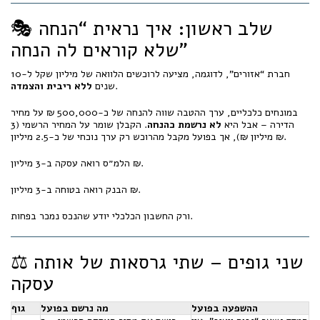
🎭 שלב ראשון: איך נראית “הנחה
שלא קוראים לה הנחה”
חברת “אזורים”, לדוגמה, מציעה לרוכשים הלוואה של מיליון שקל ל-10
.
שנים
ללא ריבית והצמדה
במונחים כלכליים, ערך ההטבה שווה להנחה של כ-500,000 ₪ על מחיר
הדירה – אבל היא
לא נרשמת כהנחה
. הקבלן שומר על המחיר הרשמי (3
מיליון ₪), אך בפועל מקבל מהרוכש רק ערך נוכחי של כ-2.5 מיליון ₪.
הלמ״ס רואה עסקה ב-3 מיליון ₪.
הבנק רואה בטוחה ב-3 מיליון ₪.
ורק החשבון הכלכלי יודע שהנכס נמכר בפחות.
⚖️ שני גופים – שתי גרסאות של אותה
עסקה
ההשפעה בפועל
מה נרשם בפועל
גוף