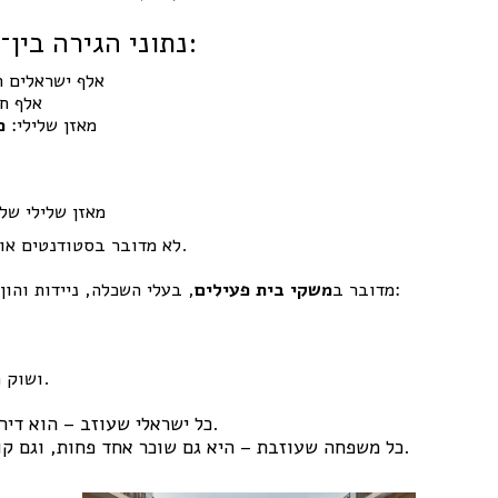
נתוני הגירה בין־לאומית (2024):
82.8 אלף ישראלים
24.2 אל
מאזן שלילי:
כ־8.6
מאזן שלילי של כ־50.7 אלף
לא מדובר בסטודנטים או בנסיעות זמניות בלבד.
, בעלי השכלה, ניידות והון – בדיוק קהל היעד של:
מדובר ב
משקי בית פעילים
ושוק השכירות האיכותי.
כל ישראלי שעוזב – הוא דירה אחת פחות בביקוש.
כל משפחה שעוזבת – היא גם שוכר אחד פחות, וגם קונה אחד פחות בעתיד.