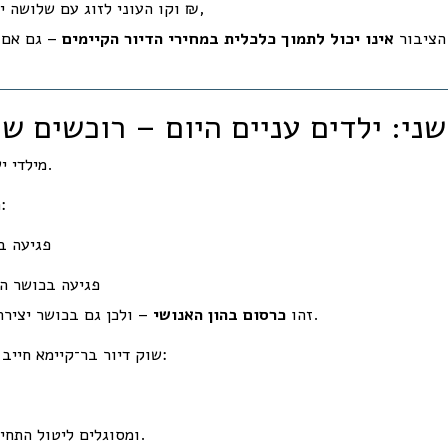
וקו העוני לזוג עם שלושה ילדים הוא 13,303 ₪,
 הציבור
אינו יכול לתמוך כלכלית במחירי הדיור הקיימים
– גם אם ה
ני: ילדים עניים היום – רוכשים של
28% מילדי ישראל גדלים בעוני.
המשמעות ארוכת הטווח:
פגיעה ב
פגיעה בכושר ה
– ולכן גם בכושר יצירת הביקוש העתידי לדיור.
זהו
כרסום בהון האנושי
שוק דיור בר־קיימא חייב דור חדש של משקי בית:
ומסוגלים ליטול התחייבות ארוכת טווח.