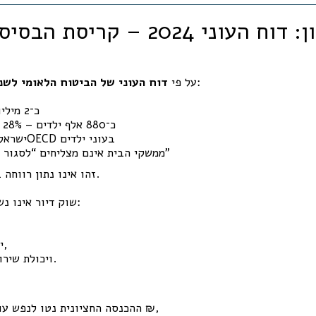
פרק ראשון: דוח העוני 2024 – ק
(29.01.2026):
על פי
דוח העוני של הביטוח הלאומי לשנת 24
כ־2 מיליון ישראלים עניים
כ־880 אלף ילדים – 28% מכלל ילדי ישראל
ישראל במקום השני ב־OECD בעוני ילדים
27.8% ממשקי הבית אינם מצליחים “לסגור את החודש”
.
זהו אינו נתון רווחה 
שוק דיור אינו נשען על מחירים, אלא על:
יציבות תעסוקתית,
ויכולת שירות חוב לאורך זמן.
ההכנסה החציונית נטו לנפש עומדת על כ־7,095 ₪,