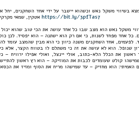
https://bit.ly/3pfTas7
אטקין, שמאי מקרקעין, מהספר בועת נדל"ן
ווי משקל נאש הוא מצב שבו כל אחד עושה את הכי טוב שהוא יכול
. כל אחד מפחד לשנות, כי אם רק הוא ישתנה – הוא יפסיד. לכן כול
. לפעמים, אחד השחקנים משנה כיוון כי הוא מבין שהמצב עומד להת
ון שנופל. הוא לא עושה את זה כי משתלם לו בטווח הקצר, אלא כי 
ראשון את הכלל הלא-כתוב, אולי יינצל, ואולי אפילו ירוויח – כ
ישהו קולט שעומדים לכבות את המוזיקה – הוא רץ ראשון להתיישב
 האמיתי: הוא מחזיק – עד שמישהו מריח את הסוף ומזיז את הכסא.