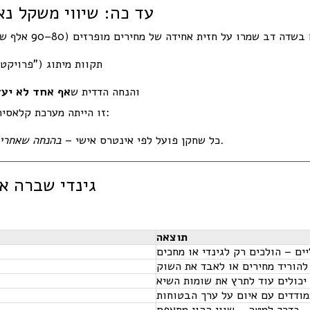
🎯 עד כה: שיווי משקל נ
תקוות מיתוג ("פרויקט 
והנחה הדדית ש
אף אחד לא יעז
:
זו הייתה מערכת קלאסי
בהנחה שאחרים לא משנים אסטרטגיה.
כל שחקן פועל לפי אינטרס אישי –
🧨 גינדי שברה
תוצאה
ים – הולכים רק לגינדי או מחכים
להוריד מחירים או לאבד את השוק
יכולים עוד לתרץ את שומות השיא
ודדים עם איום על ערך הבטוחות
בדרך למטה – שווי ההון מתאפס