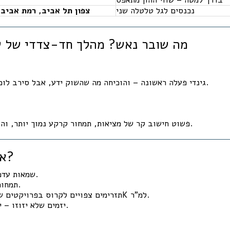
נכנסים לגל טלטלה שני
צפון תל אביב, רמת אביב,
📉 מה שובר נאש? מהלך חד-צדדי של 
גינדי פעלה ראשונה – והוכיחה מה שהשוק ידע, אבל סירב לומר בקול.לא מתוך מחאה.
פשוט חישוב קר של מציאות, תמחור קרקע נמוך יותר, והבנה שהבועה לא תחזיק.
🧠 אז מה עכשיו?
שמאות עדכנית תתיישר מטה.
תמחור קרקעות יתכווץ.
תזרימים צפויים לקרוס בפרויקטים שמבוססים על 80K למ"ר.
יזמים שלא יזוזו – יישארו עם מלאים.