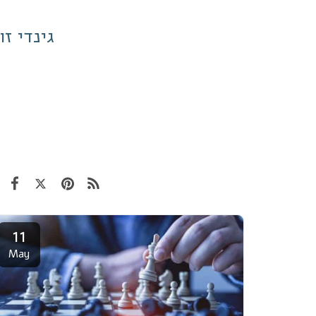
גינדי ז
11
May