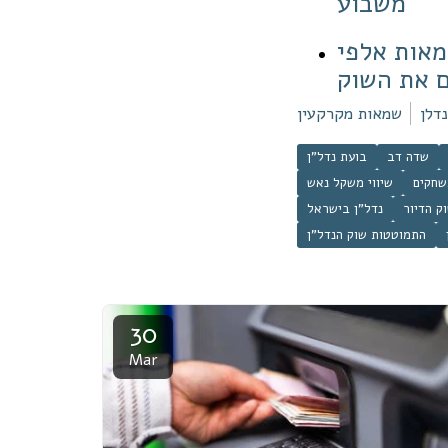
משבוע
מאות אלפי
ם את השוק
דלן
שמאות מקרקעין
שדה דב
בועת נדל"ן
שחקים
שיווי משקל נאש
ק הדיור
נדל"ן בישראל
התמוטטות שוק הנדל"ן
30
Mar