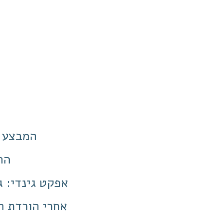
המבצע ש
/20
אפקט גינדי: ג