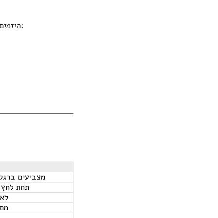
היזמים בשדה דב שמרו על חזית אחידה של מחירים מופרזים (80–90 אלף ש"ח למ"ר), בהתבסס על:
מצביעים ברגלי
תחת לחץ 
לא 
מתמ