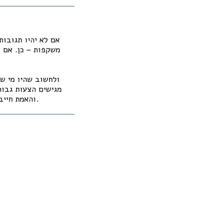
אם לא יהיו תגובו
משקפות – כן. אם ש
ולחשוב שהיו מי ש
והאמת חייבת להיאמר שהאשמה הזו את רמ"י בספסור קרקעות תפסה והפכה לנרטיב והציבור מאמין בזה.