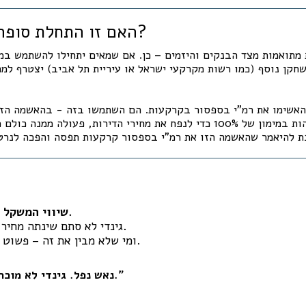
🧯 האם זו התחלת סופה של הבועה?
ת מתואמות מצד הבנקים והיזמים – כן. אם שמאים יתחילו להשתמש במ
חקן נוסף (כמו רשות מקרקעי ישראל או עיריית תל אביב) יצטרף למ
האשימו את רמ"י בספסור בקרקעות. הם השתמשו בזה - בהאשמה הז
מגישים הצעות גבוהות במימון של 100% כדי לנפח את מחירי הדירות, פעולה 
שיווי המשקל של שדה דב – נשבר.
שינתה משחק.
גינדי לא סתם שינתה מחיר
ומי שלא מבין את זה – פשוט לא מבין איפה הוא חי.
"נאש נפל. גינדי לא מוכרת – היא חורצת גורל."