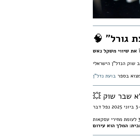
🧠
למצוא בספר
בועת נדל"ן
לא שבר שוק
גינדי החזקות שחררה הצעת מחיר של 49,000 ₪ למ"ר בפרויקט שדה דב – ירידה של כ-35% לעומת מחירי עסקאות