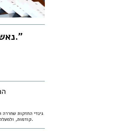
"נאש נפל. גינדי לא מוכרת – היא חורצת גורל."
💥
הכרזה פומבית: המלך הוא עירום.
קודמות, ולמעלה מ-40% מתחת למחירי יזמים מתחרים.זה לא