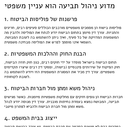
מדוע ניהול תביעה הוא עניין משפטי
1. פרשנות של פוליסות הביטוח
פוליסות ביטוח הן מסמכים משפטיים מורכבים הכוללים סעיפים רבים, חריגים
והתניות. עורך דין מיומן בתחום הביטוח יודע לנתח את הפוליסה ולהבין מה
המשמעות המדויקת של כל סעיף, ואיך ניתן להשתמש בה לטובת המבוטח.
השמאי אינו מוסמך לפרש את הפוליסה מבחינה משפטית.
2. הבנת החוק וההלכות המשפטיות
תחום הביטוח בישראל מוסדר על ידי חוקים רבים, כגון חוק חוזה הביטוח,
חוק הפיקוח על שירותים פיננסיים (ביטוח), ופסקי דין רבים שיצרו תקדימים
משפטיים. עורך דין מכיר את המסגרת המשפטית הזו ויודע להשתמש בה
לטובת לקוחותיו.
3. ניהול משא ומתן מול חברות הביטוח
חברות הביטוח הן גופים חזקים עם מחלקות משפטיות מיומנות. כאשר מגישים
תביעה, המבוטח נמצא בעמדת נחיתות מובנית. עורך דין מנוסה יודע לנהל
משא ומתן מול חברת הביטוח ולהביא לפתרון מיטבי.
4. ייצוג בבית המשפט
במקרים בהם לא מושגת הסכמה עם חברת הביטוח, יש צורך בהגשת תביעה