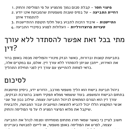
פיצוי חסר
- קבלת סכום נמוך מהמגיע על פי הפוליסה והחוק
דחיית התביעה
- על בסיס טענות משפטיות שהמבוטח אינו יודע
להתמודד איתן
התיישנות
- איבוד הזכות לתבוע בשל חלוף תקופת ההתיישנות
טעויות פרוצדורליות
- העלולות לפגוע בסיכויי התביעה
מתי בכל זאת אפשר להסתדר ללא עורך
דין?
בתביעות קטנות וברורות, כאשר הנזק מינורי והפוליסה מכסה באופן ברור
את האירוע, ייתכן שניתן להסתדר ללא עורך דין. אולם, גם במקרים אלה,
כדאי לפחות להתייעץ עם עורך דין לפני תחילת התהליך.
לסיכום
ניהול תביעת ביטוח הוא הליך משפטי מורכב, הדורש ידע, ניסיון ומיומנות
בתחום הביטוח והמשפט. בעוד ששמאי ממלא תפקיד חשוב בהערכת הנזקים,
עורך דין הוא הגורם המתאים לניהול התביעה עצמה. שילוב נכון של שני
אנשי המקצוע הללו יכול להביא לתוצאה המיטבית עבור המבוטח, ולהבטיח
שיקבל את מלוא הפיצוי המגיע לו על פי הפוליסה והחוק.
חשוב לציין כי כאשר שמאי חורג מתחום מומחיותו ומנסה לנהל את התביעה
עצמה, לפרש את הפוליסה באופן משפטי, או לייעץ למבוטח בעניינים