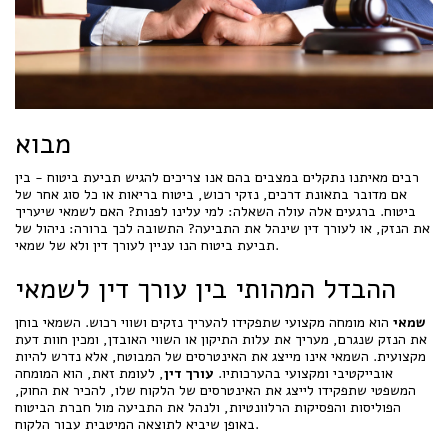
מבוא
רבים מאיתנו נתקלים במצבים בהם אנו צריכים להגיש תביעת ביטוח - בין
אם מדובר בתאונת דרכים, נזקי רכוש, ביטוח בריאות או כל סוג אחר של
ביטוח. ברגעים אלה עולה השאלה: למי עלינו לפנות? האם לשמאי שיעריך
את הנזק, או לעורך דין שינהל את התביעה? התשובה לכך ברורה: ניהול של
תביעת ביטוח הנו עניין לעורך דין ולא של שמאי.
ההבדל המהותי בין עורך דין לשמאי
שמאי
הוא מומחה מקצועי שתפקידו להעריך נזקים ושווי רכוש. השמאי בוחן
את הנזק שנגרם, מעריך את עלות התיקון או השווי האובדן, ומכין חוות דעת
מקצועית. השמאי אינו מייצג את האינטרסים של המבוטח, אלא נדרש להיות
אובייקטיבי ומקצועי בהערכותיו.
עורך דין
, לעומת זאת, הוא המומחה
המשפטי שתפקידו לייצג את האינטרסים של הלקוח שלו, להכיר את החוק,
הפוליסות והפסיקות הרלוונטיות, ולנהל את התביעה מול חברת הביטוח
באופן שיביא לתוצאה המיטבית עבור הלקוח.