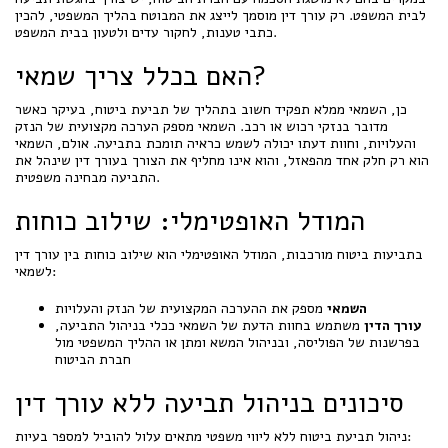
לבית המשפט. רק עורך דין מוסמך לייצג את המבוטח בהליך המשפטי, להכין
כתבי טענות, לחקור עדים ולטעון בבית המשפט.
האם בכלל צריך שמאי?
כן, השמאי ממלא תפקיד חשוב בתהליך של תביעת ביטוח, בעיקר כאשר
מדובר בנזקי רכוש או רכב. השמאי מספק הערכה מקצועית של הנזק
והעלויות, וחוות דעתו יכולה לשמש כראיה תומכת בתביעה. אולם, השמאי
הוא רק חלק אחד מהפאזל, והוא אינו מחליף את הצורך בעורך דין שינהל את
התביעה מבחינה משפטית.
המודל האופטימלי: שילוב כוחות
בתביעות ביטוח מורכבות, המודל האופטימלי הוא שילוב כוחות בין עורך דין
לשמאי:
השמאי
מספק את ההערכה המקצועית של הנזק והעלויות
עורך הדין
משתמש בחוות הדעת של השמאי ככלי בניהול התביעה,
בפרשנות של הפוליסה, ובניהול המשא ומתן או ההליך המשפטי מול
חברת הביטוח
סיכונים בניהול תביעה ללא עורך דין
ניהול תביעת ביטוח ללא ליווי משפטי מתאים עלול להוביל למספר בעיות: