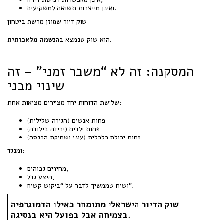
ואינן מייצרות תשואה למשקיעים.
שוק דיור שמוזן מרשת ביטחון –
.
הוא שוק שנמצא ב
הנשמה מלאכותית
המסקנה: זה לא “משבר זמני” – זה
שינוי מבני
שלושת הדוחות יחד מציירים מציאות אחת:
פחות אנשים (הגירה שלילית)
פחות ילדים (ירידה בילודה)
פחות יכולת כלכלית (עוני ושחיקת הכנסה)
ומנגד:
מחירים גבוהים,
היצע גדל,
ושיח שממשיך לדבר על “ביקוש קשיח”.
שוק הדיור הישראלי מתומחר כאילו הדמוגרפיה
בצמיחה אבל בפועל היא בנסיגה.