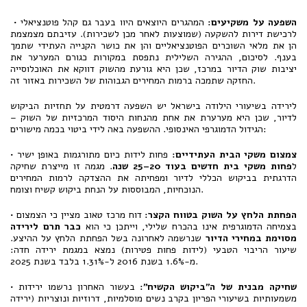
השפעה על משקיעים
:
המהגרים היוצאים היוו בעבר גם קהל פוטנציאלי
•
לרכישת דירות להשקעה (שמוצעות לאחר מכן לשכירות). עזיבתם מצמצמת
הן את מלאי השוכרים הפוטנציאליים והן את כושר הקנייה העתידי שתמך
בענף. לסיכום, ההגירה השלילית נתפסת במקורות כגורם המערער את
יציבות שוק הדיור במרכז, שכן היא גורעת מהשוק דווקא את האוכלוסייה
החזקה שתמכה ברמות המחירים הגבוהות של השכירות באזור זה.
לירידה בשיעורי הילודה בישראל יש השפעה דרמטית על תחזיות הביקוש
לדיור, שכן היא מערערת את אחת מהנחות היסוד המרכזיות של השוק –
הגידול הדמוגרפי האינסופי. ההשפעה באה לידי ביטוי בכמה מישורים:
צמצום משקי הבית העתידיים:
פחות לידות כיום מתורגמות באופן ישיר
•
ל
פחות משקי בית חדשים בעוד 20–25 שנה
. מגמה זו מייצרת שחיקה
הדרגתית בביקוש הכללי לדיור ומפחיתה את ההצדקה לרמות המחירים
.
הנוכחיות, המבוססות על הנחת ביקוש קשיח וצומח
הפחתת הלחץ על השוק בטווח הקצר:
דוח מרכז טאוב מציין כי הצמצום
•
בצמיחה הדמוגרפית אינו בהכרח שלילי, וייתכן כי הוא
כבר תרם לירידה
מסוימת במחירי הדיור
שנרשמה לאחרונה בשל הפחתת הלחץ על ההיצע
.
שיעור הריבוי הטבעי (לידות פחות פטירות) נמצא במגמת ירידה חדה:
.
מ-1.6% בשנת 2016 ל-1.31% בלבד בשנת 2025
שחיקה מבנית של ה"ביקוש הקשיח":
בעשור האחרון נרשמו ירידות
•
משמעותיות בשיעורי הפריון בקרב נשים מוסלמיות, דרוזיות ונוצריות (ירידה