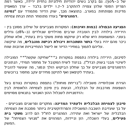
של כ-30%)
. גם בקרב נשים יהודיות חילוניות נחזית ירידה, כאשר רמת
הפריון הסופי שלהן צפויה להתקרב ל-1.7 ילדים בלבד – ערך המאפיין
מדינות מפותחות במערב
. כתוצאה מכך, שוק הדיור מתמודד עם
"נסיגה
.
דמוגרפית"
בעודו מתומחר תחת הנחת צמיחה
הפגיעה הכפולה (כמות ואיכות):
המקורות מצביעים על שילוב מסוכן בין
•
הירידה בילודה לבין העובדה שרבים מהילדים שנולדים (כ-28%) גדלים
בעוני
. המשמעות היא שלא רק שיוקמו פחות משקי בית בעתיד, אלא שחלק
ניכר מהם יהיו בעלי
כושר השתכרות ויכולת רכישה מוגבלים
, מה שיקשה
.
עליהם לתמוך במחירי הדיור או ליטול התחייבויות ארוכות טווח
לסיכום, הירידה בילודה נתפסת במקורות כ**"שחיקה שקטה"** המובילה
לשינוי מבני בשוק הנדל"ן. בניגוד לשיח המקובל על מחסור תמידי, הנתונים
הדמוגרפיים מצביעים על כך שחלון הביקוש הולך ונסגר, מה שעשוי להוביל
בעתיד לקיפאון ואף לתיקון מחירים עקב מחסור ברוכשים.
הגירת אוכלוסייה משכילה ("בריחת מוחות") נתפסת במקורות כגורם בעל
השפעות מורכבות על הכלכלה, הנעות בין סיכון לצמיחה הלאומית לבין
הזדמנויות לשכלול ההון האנושי בתנאים מסוימים:
סיכון לצמיחה הכלכלית ולעתיד המדינה
:
מחקרים ופרשנים מצביעים
•
על כך שעזיבת השכבה המשכילה והפרודוקטיבית ביותר מסכנת את הצמיחה
הכלכלית של ישראל ואת עתידה. המהגרים לחו"ל הם לרוב
משקי בית
פעילים
, בעלי השכלה, הון וניידות, המהווים את "מנועי הצמיחה" של
המשק.