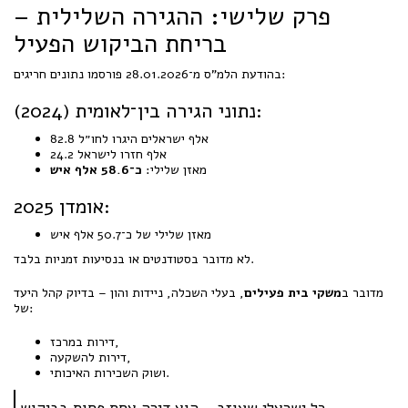
פרק שלישי: ההגירה השלילית –
בריחת הביקוש הפעיל
בהודעת הלמ"ס מ־28.01.2026 פורסמו נתונים חריגים:
נתוני הגירה בין־לאומית (2024):
82.8 אלף ישראלים היגרו לחו״ל
24.2 אלף חזרו לישראל
מאזן שלילי:
כ־58.6 אלף איש
אומדן 2025:
מאזן שלילי של כ־50.7 אלף איש
לא מדובר בסטודנטים או בנסיעות זמניות בלבד.
מדובר ב
משקי בית פעילים
, בעלי השכלה, ניידות והון – בדיוק קהל היעד
של:
דירות במרכז,
דירות להשקעה,
ושוק השכירות האיכותי.
כל ישראלי שעוזב – הוא דירה אחת פחות בביקוש.