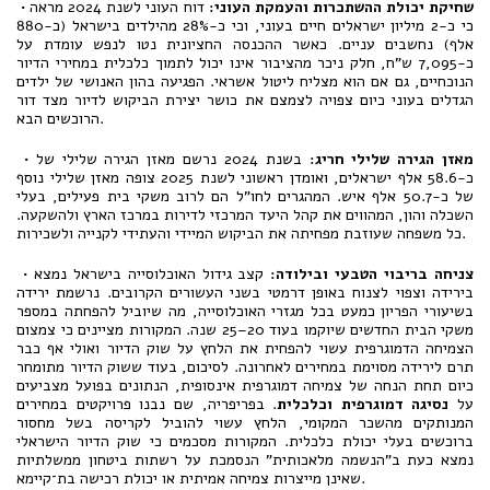
שחיקת יכולת ההשתכרות והעמקת העוני
:
דוח העוני לשנת 2024 מראה
•
כי כ-2 מיליון ישראלים חיים בעוני, וכי כ-28% מהילדים בישראל (כ-880
אלף) נחשבים עניים. כאשר ההכנסה החציונית נטו לנפש עומדת על
כ-7,095 ש"ח, חלק ניכר מהציבור אינו יכול לתמוך כלכלית במחירי הדיור
הנוכחיים, גם אם הוא מצליח ליטול אשראי. הפגיעה בהון האנושי של ילדים
הגדלים בעוני כיום צפויה לצמצם את כושר יצירת הביקוש לדיור מצד דור
הרוכשים הבא.
מאזן הגירה שלילי חריג
:
בשנת 2024 נרשם מאזן הגירה שלילי של
•
כ-58.6 אלף ישראלים, ואומדן ראשוני לשנת 2025 צופה מאזן שלילי נוסף
של כ-50.7 אלף איש. המהגרים לחו"ל הם לרוב משקי בית פעילים, בעלי
השכלה והון, המהווים את קהל היעד המרכזי לדירות במרכז הארץ ולהשקעה.
כל משפחה שעוזבת מפחיתה את הביקוש המיידי והעתידי לקנייה ולשכירות.
צניחה בריבוי הטבעי ובילודה
:
קצב גידול האוכלוסייה בישראל נמצא
•
בירידה וצפוי לצנוח באופן דרמטי בשני העשורים הקרובים. נרשמת ירידה
בשיעורי הפריון כמעט בכל מגזרי האוכלוסייה, מה שיוביל להפחתה במספר
משקי הבית החדשים שיוקמו בעוד 20–25 שנה. המקורות מציינים כי צמצום
הצמיחה הדמוגרפית עשוי להפחית את הלחץ על שוק הדיור ואולי אף כבר
תרם לירידה מסוימת במחירים לאחרונה. לסיכום, בעוד ששוק הדיור מתומחר
כיום תחת הנחה של צמיחה דמוגרפית אינסופית, הנתונים בפועל מצביעים
על
נסיגה דמוגרפית וכלכלית
. בפריפריה, שם נבנו פרויקטים במחירים
המנותקים מהשכר המקומי, הלחץ עשוי להוביל לקריסה בשל מחסור
ברוכשים בעלי יכולת כלכלית. המקורות מסכמים כי שוק הדיור הישראלי
נמצא כעת ב"הנשמה מלאכותית" הנסמכת על רשתות ביטחון ממשלתיות
שאינן מייצרות צמיחה אמיתית או יכולת רכישה בת־קיימא.