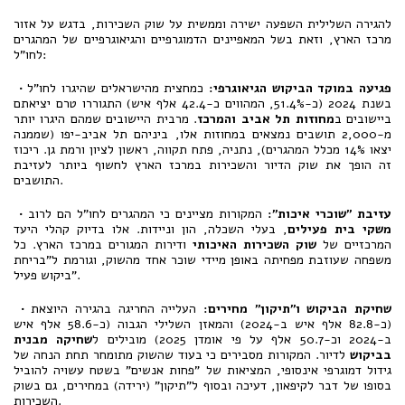
להגירה השלילית השפעה ישירה וממשית על שוק השכירות, בדגש על אזור
מרכז הארץ, וזאת בשל המאפיינים הדמוגרפיים והגיאוגרפיים של המהגרים
לחו"ל:
פגיעה במוקד הביקוש הגיאוגרפי
:
כמחצית מהישראלים שהיגרו לחו"ל
•
בשנת 2024 (כ-51.4%, המהווים כ-42.4 אלף איש) התגוררו טרם יציאתם
ביישובים ב
מחוזות תל אביב והמרכז
. מרבית היישובים שמהם היגרו יותר
מ-2,000 תושבים נמצאים במחוזות אלו, ביניהם תל אביב-יפו (שממנה
יצאו 14% מכלל המהגרים), נתניה, פתח תקווה, ראשון לציון ורמת גן. ריכוז
זה הופך את שוק הדיור והשכירות במרכז הארץ לחשוף ביותר לעזיבת
התושבים.
עזיבת "שוכרי איכות
":
המקורות מציינים כי המהגרים לחו"ל הם לרוב
•
משקי בית פעילים
, בעלי השכלה, הון וניידות. אלו בדיוק קהלי היעד
המרכזיים של
שוק השכירות האיכותי
ודירות המגורים במרכז הארץ. כל
משפחה שעוזבת מפחיתה באופן מיידי שוכר אחד מהשוק, וגורמת ל"בריחת
ביקוש פעיל".
שחיקת הביקוש ו"תיקון" מחירים
:
העלייה החריגה בהגירה היוצאת
•
(כ-82.8 אלף איש ב-2024) והמאזן השלילי הגבוה (כ-58.6 אלף איש
ב-2024 וכ-50.7 אלף על פי אומדן 2025) מובילים ל
שחיקה מבנית
בביקוש
לדיור. המקורות מסבירים כי בעוד שהשוק מתומחר תחת הנחה של
גידול דמוגרפי אינסופי, המציאות של "פחות אנשים" בשטח עשויה להוביל
בסופו של דבר לקיפאון, דעיכה ובסוף ל"תיקון" (ירידה) במחירים, גם בשוק
השכירות.