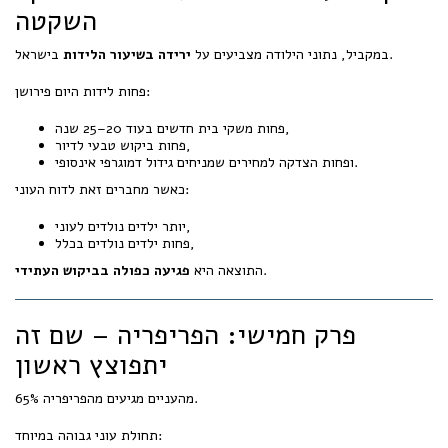
השקטה
בישראל.
במקביל, נתוני הילודה מצביעים על
ירידה בשיעור הלידות
פחות לידות היום פירושן:
פחות משקי בית חדשים בעוד 20–25 שנה,
פחות ביקוש טבעי לדיור,
ופחות הצדקה למחירים שמניחים גידול דמוגרפי אינסופי.
כאשר מחברים זאת לדוח העוני:
יותר ילדים נולדים לעוני,
פחות ילדים נולדים בכלל,
.
התוצאה היא
פגיעה כפולה בביקוש העתידי
פרק חמישי: הפריפריה – שם זה
יתפוצץ ראשון
65% מהעניים מגיעים מהפריפריה.
תחולת עוני גבוהה במיוחד: