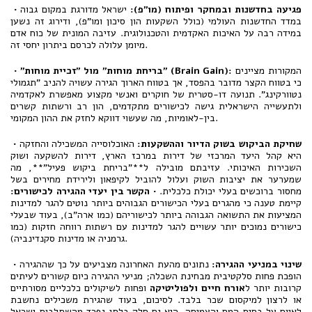
פגיעה בחדשנות ובמחקר ופיתוח (מו"פ)
:
ישראל מדורגת במקום גבוה
•
במדד החדשנות העולמי (כולל השקעות הון סיכון ומו"פ), ודירוג זה נשען
במידה רבה על האיכות האקדמית והטכנולוגית. עזיבה המונית של כוח אדם
מיומן עלולה לכרסם ביתרון יחסי זה.
המקורות מציינים
" (Brain Gain):
בריחת מוחות" מול "זכיית מוחות
"
•
כי בטווח הקצר מדובר בהפסד, אך בטווח הארוך הגירה עשויה להניב "תגמולי
נטוורקינג". תנועה דו-סטרית של חוקרים ואנשי מקצוע מאפשרת לאקדמיה
ולתעשייה הישראלית גישה לכישורים מתקדמים, הון רב ורשתות קשרים
בין-לאומיות, מה שעשוי דווקא לחזק את ההון המקומי.
שחיקת הביקוש בשוק הדיור וההשקעות
:
האוכלוסייה המשכילה והחזקה
•
היא קהל היעד המרכזי של דירות במרכז הארץ, דירות להשקעה ושוק
השכירות האיכותי. עזיבתם מובילה ל**"בריחת ביקוש פעיל"**, מה
שמערער את יציבות השוק ועלול להוביל לקיפאון ולירידת מחירים בשל
מחסור ברוכשים בעלי יכולת כלכלית. •
הקשר בין יעדי ההגירה לכישורים
:
קיימת טענה כי מהגרים בעלי הכישורים הגבוהים ביותר נוטים להגר למדינות
המציעות את התשואה הגבוהה ביותר לכישוריהם (כמו ארה"ב), בעוד שבעלי
כישורים נמוכים יותר עשויים להגר למדינות עם רשתות רווחה חזקות (כמו
גרמניה או מדינות סקנדינביה).
שינוי במניעי ההגירה
:
נתונים מהעת האחרונה מצביעים על כך שההגירה
•
הופכת פחות סלקטיבית מבחינת השכלה; מניעי ההגירה כיום קשורים לעיתים
קרובות יותר ל
אורח חיים ולפוליטיקה
ופחות לשיקולים כלכליים מסורתיים
או לרצון למיקסום שכר בלבד. לסיכום, בעוד שהגירת משכילים נחשבת
לאיום על בסיס המס והצמיחה, היא גם חלק בלתי נפרד מהשתלבות ישראל