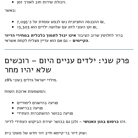
ויכולת שירות חוב לאורך זמן.
כאשר:
ההכנסה החציונית נטו לנפש עומדת על כ־7,095 ₪,
וקו העוני לזוג עם שלושה ילדים הוא 13,303 ₪,
ברור לחלוטין שרוב הציבור
אינו יכול לתמוך כלכלית במחירי הדיור
– גם אם הוא עדיין מצליח לקחת אשראי.
הקיימים
פרק שני: ילדים עניים היום – רוכשים
שלא יהיו מחר
28% מילדי ישראל גדלים בעוני.
המשמעות ארוכת הטווח:
פגיעה בהישגים לימודיים
פגיעה בבריאות
פגיעה בכושר ההשתכרות העתידי
– ולכן גם בכושר יצירת הביקוש העתידי לדיור.
זהו
כרסום בהון האנושי
שוק דיור בר־קיימא חייב דור חדש של משקי בית: