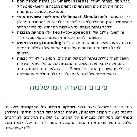
בכל מסך, כפתור ייעודי
ניתוח מגמות חכם (✨ Smart Insight):
מאפשר ל-Gemini לנתח את הנתונים הספציפיים ולהפיק תובנה
אסטרטגית עמוקה בזמן אמת.
רכיב המאפשר
סימולטור השפעות אישי (✨ Impact Simulator):
למשתמש להזין תרחיש (למשל: "שיפור בילודה" או "החמרת הגירה")
ולקבל ניתוח מנומק על השלכות התרחיש על מחירי הדיור.
שילוב של Gemini
הקראת תובנות (✨ Text-to-Speech):
TTS המאפשר להאזין לניתוחי המומחה בקול טבעי.
יכולת לשאול שאלות חופשיות על הדו"ח
מנוע חיפוש grounding:
ולקבל תשובות המבוססות על נתוני האמת של הלמ"ס והביטוח
הלאומי.
האפליקציה כוללת ניתוח חכם של הנתונים, המאפשר לא רק לצפות
בהם אלא להבין את ההשלכות המבניות שלהם על העתיד בעזרת
בינה מלאכותית. השתמשתי ב-Gemini כדי ליצור גשר בין הנתונים
הסטטיסטיים של שנת 2026 לבין קבלת החלטות אסטרטגית.
סיכום הסערה המושלמת
שוק הדיור בישראל ניצב בפני
שחיקה מבנית של הביקושים
שעשויה
להוביל בעשור הקרוב ל
קיפאון, דעיכה ובסופו של דבר ל"תיקון" (ירידה)
במחירים
. המקורות מצביעים על שילוב של שלושה תהליכים דמוגרפיים
וכלכליים המערערים את ההנחה המקובלת שמחירי הדיור יעלו לנצח בשל
"ביקוש קשיח":