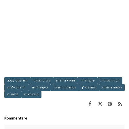
הגירה שלילית
שוק הדיור
מחירי הדירות
עוני בישראל
דוח העוני 2024
הכנסה ריאלית
בועת נדל"ן
דמוגרפיה ישראל
ביקוש לדיור
ירידה בילודה
משכנתאות
פריפריה
Kommentare