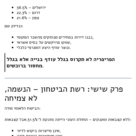
ירושלים – 36.5%
דרום – 22.3%
צפון – 21.6%
ובדיוק שם:
נבנו דירות במחירים מנותקים מהשכר המקומי,
שווקו פרויקטים על בסיס אשראי,
ונוצר עודף היצע דמוגרפי־כלכלי.
הפריפריה לא תקרוס בגלל עודף בנייה אלא בגלל
מחסור ברוכשים.
פרק שישי: רשת הביטחון – הנשמה,
לא צמיחה
הביטוח הלאומי מודה:
ללא קצבאות ומענקים – תחולת העוני הייתה מזנקת ל־31.5%.אבל קצבאות:
אינן מייצרות ביקוש לדיור,
אינן מאפשרות רכישת דירה,