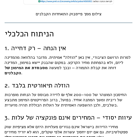
צילום מסך פייסבוק התאחדות הקבלנים
הניתוח הכלכלי
1. אין הנחה – רק דחייה
למרות הרושם הציבורי, אין כאן "הוזלה" אמיתית. מדובר בהלוואה מהמדינה
ליזם, ולא בהפחתת מחיר הקרקע. במקום שהבנק יישא במימון, המדינה
דוחה את קבלת התמורה — ובכך למעשה
מסבסדת את המימון של
.
הקבלנים
2. הוזלה תיאורטית בלבד
החיסכון המוצהר של 100–200 אלף ₪ לדירה מבוסס על הנחות מופרכות
של ריבית ומשך המתנה אחיד. בפועל, ברוב הפרויקטים המימון מתבצע
בשלבים, ולכן ההשפעה האמיתית על העלות הכוללת תהיה מזערית.
3. עיוות יסודי – המחירים אינם פונקציה של עלות
מחירי הדירות בישראל אינם נגזרים מעלויות היזם אלא מציפיות שוק
ספקולטיביות. גם אם יזם יחסוך עשרות אלפי שקלים, הוא לא יוריד מחירים