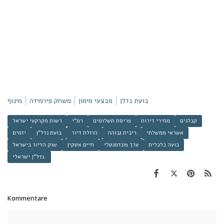
בועת נדלן
מבצעי מימון
משחק פירמידה
מינוף
קבלנים
מחירי דירות
פריסת תשלומים
רמ"י
רשות מקרקעי ישראל
אשראי ממשלתי
ריבית גבוהה
הוזלת דיור
בועת נדל"ן
יזמים
בועה כלכלית
ערך פונדמנטלי
חיים אטקין
שוק הדיור בישראל
נדל"ן ישראלי.
Kommentare