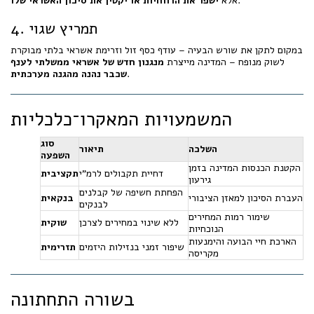
.
אלא
ישפר את הרווחיות או יקטין את סיכון האשראי שלו
4. תמריץ שגוי
במקום לתקן את שורש הבעיה – עודף כסף זול וזרימת אשראי בלתי מבוקרת
לשוק מנופח – המדינה מייצרת
מנגנון חדש של אשראי ממשלתי לענף
.
שכבר נהנה מהגנה מערכתית
המשמעויות המאקרו־כלכליות
סוג
השלכה
תיאור
השפעה
הקטנת הכנסות המדינה בזמן
דחיית תקבולים לרמ"י
תקציבית
גירעון
הפחתת חשיפה של קבלנים
העברת הסיכון למאזן הציבורי
בנקאית
לבנקים
שימור רמות המחירים
ללא שינוי במחירים לצרכן
שוקית
הנוכחיות
הארכת חיי הבועה והימנעות
שיפור זמני בנזילות היזמים
תזרימית
מקריסה
בשורה התחתונה