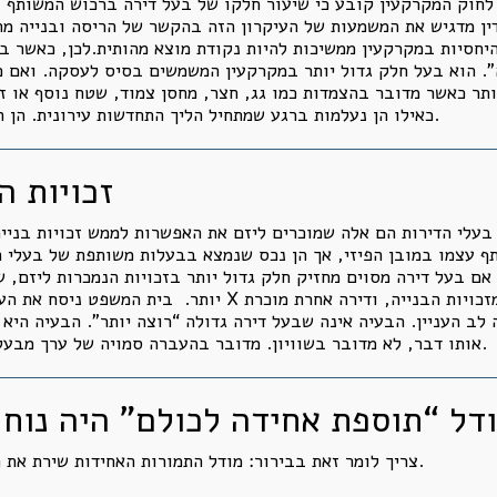
רכוש המשותף ועל זכויות הבנייה. סעיף 52 לחוק המקרקעין קובע כי שיעור חלקו של בעל די
ין מדגיש את המשמעות של העיקרון הזה בהקשר של הריסה ובנייה מח
היחסיות במקרקעין ממשיכות להיות נקודת מוצא מהותית.לכן, כאשר ב
ה”. הוא בעל חלק גדול יותר במקרקעין המשמשים בסיס לעסקה. ואם 
ר כאשר מדובר בהצמדות כמו גג, חצר, מחסן צמוד, שטח נוסף או זכו
כאילו הן נעלמות ברגע שמתחיל הליך התחדשות עירונית. הן חלק מהמערכת הקניינית והשמאית שצריך לנתח.
זכויות ה
. בעלי הדירות הם אלה שמוכרים ליזם את האפשרות לממש זכויות בני
ותף עצמו במובן הפיזי, אך הן נכס שנמצא בבעלות משותפת של בעלי 
 בעל דירה מסוים מחזיק חלק גדול יותר בזכויות הנמכרות ליזם, שמ
יותר. בית המשפט ניסח את העניין באופן כמעט מתמטי: אם די
לב העניין. הבעיה אינה שבעל דירה גדולה “רוצה יותר”. הבעיה היא 
אותו דבר, לא מדובר בשוויון. מדובר בהעברה סמויה של ערך מבעל זכויות אחד לאחרים או אל תוך מבנה העסקה.
דל “תוספת אחידה לכולם” היה נוח 
צריך לומר זאת בבירור: מודל התמורות האחידות שירת את הענף. הוא היה נוח ליזמים, כי קל לשווק אותו.