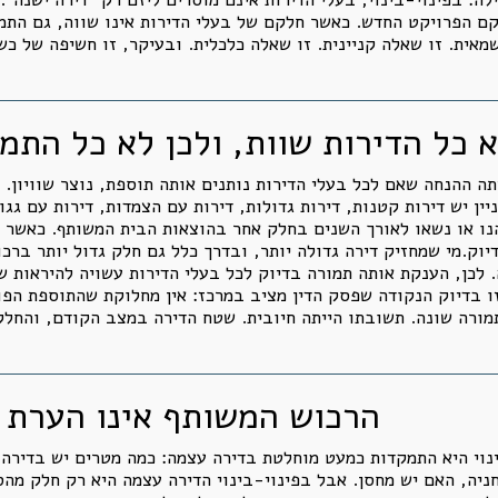
קם הפרויקט החדש. כאשר חלקם של בעלי הדירות אינו שווה, גם התמו
מאית. זו שאלה קניינית. זו שאלה כלכלית. ובעיקר, זו חשיפה של כ
 כל הדירות שוות, ולכן לא כל התמו
ה ההנחה שאם לכל בעלי הדירות נותנים אותה תוספת, נוצר שוויון. א
ן יש דירות קטנות, דירות גדולות, דירות עם הצמדות, דירות עם גגות
נו או נשאו לאורך השנים בחלק אחר בהוצאות הבית המשותף. כאשר בע
יוק.מי שמחזיק דירה גדולה יותר, ובדרך כלל גם חלק גדול יותר בר
 לכן, הענקת אותה תמורה בדיוק לכל בעלי הדירות עשויה להיראות ש
זו בדיוק הנקודה שפסק הדין מציב במרכז: אין מחלוקת שהתוספת הפ
 תמורה שונה. תשובתו הייתה חיובית. שטח הדירה במצב הקודם, והחל
הרכוש המשותף אינו הערת 
ינוי היא התמקדות כמעט מוחלטת בדירה עצמה: כמה מטרים יש בדירה
ניה, האם יש מחסן. אבל בפינוי-בינוי הדירה עצמה היא רק חלק מה