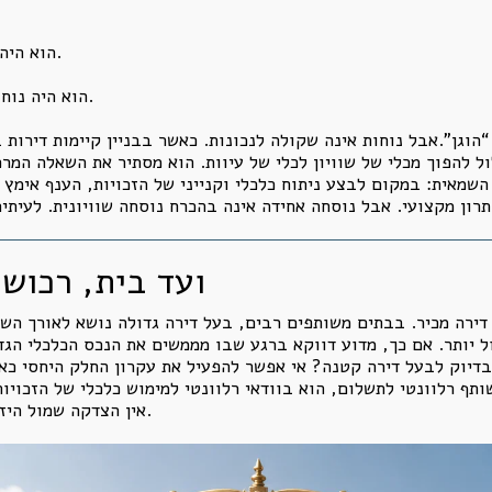
הוא היה נוח לעורכי דין, כי קל להכניס אותו להסכמים.
הוא היה נוח לוועדי דיירים, כי הוא צמצם חיכוכים פנימיים.
“הוגן”.אבל נוחות אינה שקולה לנכונות. כאשר בבניין קיימות דירות
 להפוך מכלי של שוויון לכלי של עיוות. הוא מסתיר את השאלה המרכ
שמאית: במקום לבצע ניתוח כלכלי וקנייני של הזכויות, הענף אימץ 
ועד בית, רכוש 
ל דירה מכיר. בבתים משותפים רבים, בעל דירה גדולה נושא לאורך ה
 יותר. אם כך, מדוע דווקא ברגע שבו מממשים את הנכס הכלכלי הגד
בדיוק לבעל דירה קטנה? אי אפשר להפעיל את עקרון החלק היחסי כא
ף רלוונטי לתשלום, הוא בוודאי רלוונטי למימוש כלכלי של הזכויות
אין הצדקה שמול היזם הוא יידחק למעמד של שותף שווה מלאכותית.