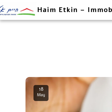
Haim Etkin – Immob
18
May