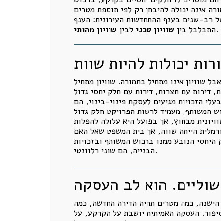
רה אינה יכולה להיבחן רק לפי תוספת מטרים
של רב-שנים בענף ההתחדשות העירונית: הענף
.
התבלבל בין
שוויון טכני
לבין
שוויון מהותי
רות יכולות להיות שוות
בל שוויון אינו מתחיל בתמורה. שוויון מתחיל
, דירות עם חצרות, דירות עם חלק יחסי גדול
לי הזכויות מגיעים לעסקת פינוי-בינוי, הם
כוש המשותף, מעמיד לרשות הפרויקט חלק גדול
וויונית מבחוץ, אך בפועל היא עלולה להפלות
ורמלית הייתה שווה, אך בית המשפט שאל האם
ק היחסי הנובע ממנו ברכוש המשותף ובזכויות
הבנייה, הם שוני רלוונטי.
שוליים. הוא לב העסקה
 הישנה, כמה מטרים תהיה הדירה החדשה, כמה
סיפור. העסקה האמיתית יושבת על הקרקע, על