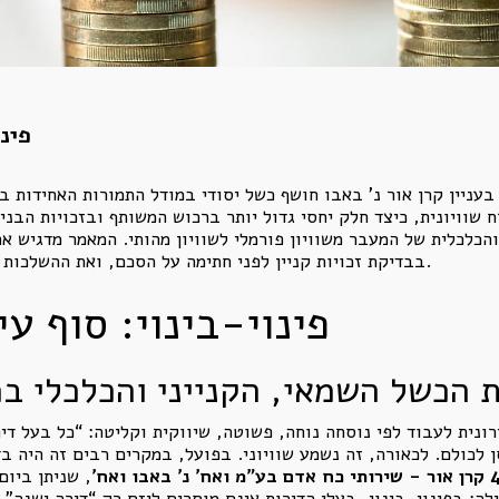
פינו
עניין קרן אור נ' באבו חושף כשל יסודי במודל התמורות האחידות ב
 שוויונית, כיצד חלק יחסי גדול יותר ברכוש המשותף ובזכויות הבניי
הכלכלית של המעבר משוויון פורמלי לשוויון מהותי. המאמר מדגיש א
בבדיקת זכויות קניין לפני חתימה על הסכם, ואת ההשלכות הרחבות על ענף ההתחדשות העירונית בישראל.
פינוי-בינוי: סוף ע
 הכשל השמאי, הקנייני והכלכלי ב
 לכולם. לכאורה, זה נשמע שוויוני. בפועל, במקרים רבים זה היה ב
לה: בפינוי-בינוי, בעלי הדירות אינם מוסרים ליזם רק “דירה ישנה”