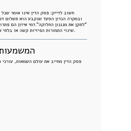
חשוב לדייק: פסק הדין אינו אומר שכל 
ובמקרה הנדון הסעד שנקבע הוא תשלום דמי 
“לתקן את מנגנון החלוקה”.דמי איזון הם פתר
שינוי התמורות הפיזיות קשה או בלתי אפשרי, ניתן לבצע איזון כספי. כלומר, אין צורך להפוך כל מחלוקת קניינית למלחמת עולם. אבל אסור להתעלם ממנה.
המשמעות ה
פסק הדין מחייב את עולם השמאות, עורכי הד