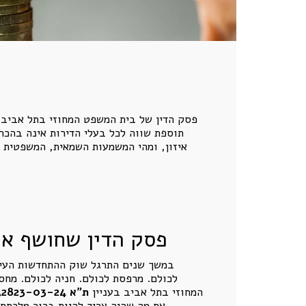
פסק הדין של בית המשפט המחוזי בתל אביב ב
תוספת שווה לכל בעלי הדירות אינה בהכרח
איזון, ומהי המשמעות השמאית, המשפטית ו
פסק הדין שחושף את
לכולם. מרפסת לכולם. חניה לכולם. מחסן
המחוזי בתל אביב בעניין
ת"א 42823-03-24 קרן אור - שירותי כח אדם בע"מ ואח' נ' באבו ואח'
את מה שהיה צריך להיות ברור מלכתחי