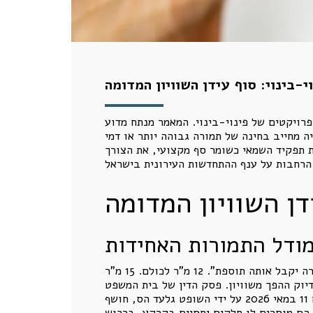
י-בינוי: סוף עידן השוויון המדומה
פרויקטים של פינוי-בינוי. המאמר מנתח מדוע
ה מחייב בחינה של תמורה גבוהה יותר או דמי
ת תפקיד השמאי כשומר סף מקצועי, את הצורך
ידן השוויון המדומה
מודל התמורות האחידות
במשך שנים התרגל שוק ההתחדשות העירונית לעבוד לפי נוסחה נוחה, פשוטה, שיווקית וקליטה: “כל בעל דירה יקבל אותה תוספת”. 12 מ"ר לכולם. 15 מ"ר
דיוק ההפך משוויון. פסק הדין של בית המשפט
, שניתן ביום 11 במאי 2026 על ידי השופט גלעד הס, חושף
. הם מוסרים לו חלקים יחסיים בקרקע, ברכוש