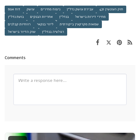
חוק העונשין 431
עבירת עושק נדל״ן
ניפוח מחירים
עושק
דוח אפס
מחירי דירות בישראל
בנדל״ן
אחריות הבנקים
בועת נדל״ן
שמאות מקרקעין ביקורתית
ליווי בנקאי
רווחיות קבלנים
רגולציה בנדל״ן
שוק הדיור בישראל
Comments