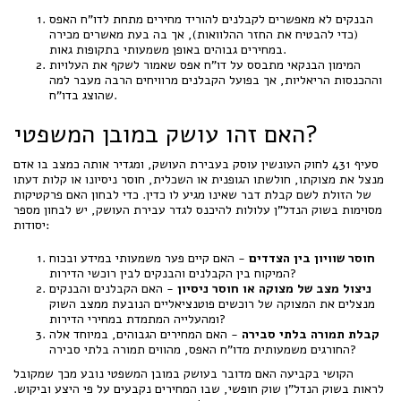
הבנקים לא מאפשרים לקבלנים להוריד מחירים מתחת לדו"ח האפס
(כדי להבטיח את החזר ההלוואות), אך בה בעת מאשרים מכירה
במחירים גבוהים באופן משמעותי בתקופות גאות.
המימון הבנקאי מתבסס על דו"ח אפס שאמור לשקף את העלויות
וההכנסות הריאליות, אך בפועל הקבלנים מרוויחים הרבה מעבר למה
שהוצג בדו"ח.
האם זהו עושק במובן המשפטי?
סעיף 431 לחוק העונשין עוסק בעבירת העושק, ומגדיר אותה כמצב בו אדם
מנצל את מצוקתו, חולשתו הגופנית או השכלית, חוסר ניסיונו או קלות דעתו
של הזולת לשם קבלת דבר שאינו מגיע לו כדין. כדי לבחון האם פרקטיקות
מסוימות בשוק הנדל"ן עלולות להיכנס לגדר עבירת העושק, יש לבחון מספר
יסודות:
חוסר שוויון בין הצדדים
- האם קיים פער משמעותי במידע ובכוח
המיקוח בין הקבלנים והבנקים לבין רוכשי הדירות?
ניצול מצב של מצוקה או חוסר ניסיון
- האם הקבלנים והבנקים
מנצלים את המצוקה של רוכשים פוטנציאליים הנובעת ממצב השוק
ומהעלייה המתמדת במחירי הדירות?
קבלת תמורה בלתי סבירה
- האם המחירים הגבוהים, במיוחד אלה
החורגים משמעותית מדו"ח האפס, מהווים תמורה בלתי סבירה?
הקושי בקביעה האם מדובר בעושק במובן המשפטי נובע מכך שמקובל
לראות בשוק הנדל"ן שוק חופשי, שבו המחירים נקבעים על פי היצע וביקוש.