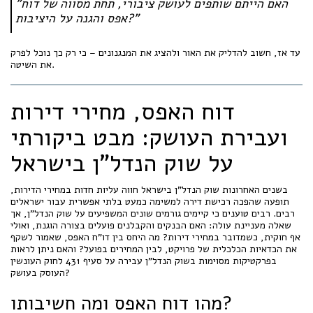
"האם הייתם שותפים לעושק ציבורי, תחת מסווה של דוח
אפס והגנה על היציבות?"
עד אז, חשוב להדליק את האור ולהציג את המנגנונים – כי רק כך נוכל לפרק
את השיטה.
דוח האפס, מחירי דירות
ועבירת העושק: מבט ביקורתי
על שוק הנדל"ן בישראל
בשנים האחרונות שוק הנדל"ן בישראל חווה עליות חדות במחירי הדירות,
תופעה שהפכה רכישת דירה למשימה כמעט בלתי אפשרית עבור ישראלים
רבים. רבים טוענים כי קיימים גורמים שונים המשפיעים על שוק הנדל"ן, אך
שאלה מעניינת עולה: האם הבנקים והקבלנים פועלים בצורה הוגנת, ואולי
אף חוקית, כשמדובר במחירי דירות? מה היחס בין דו"ח האפס, שאמור לשקף
את הכדאיות הכלכלית של פרויקט, לבין המחירים בפועל? והאם ניתן לראות
בפרקטיקות מסוימות בשוק הנדל"ן עבירה על סעיף 431 לחוק העונשין
העוסק בעושק?
מהו דוח האפס ומה חשיבותו?