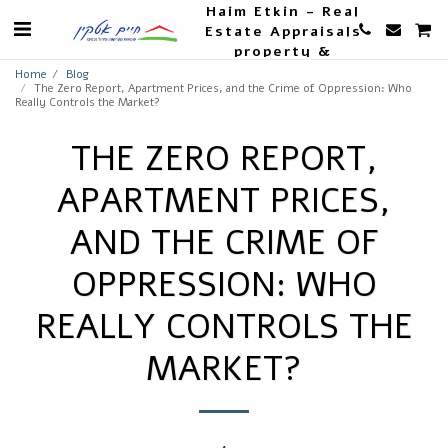
Haim Etkin - Real
Estate Appraisals
property &
Agriculture
Home
Blog
The Zero Report, Apartment Prices, and the Crime of Oppression: Who
Really Controls the Market?
THE ZERO REPORT,
APARTMENT PRICES,
AND THE CRIME OF
OPPRESSION: WHO
REALLY CONTROLS THE
MARKET?