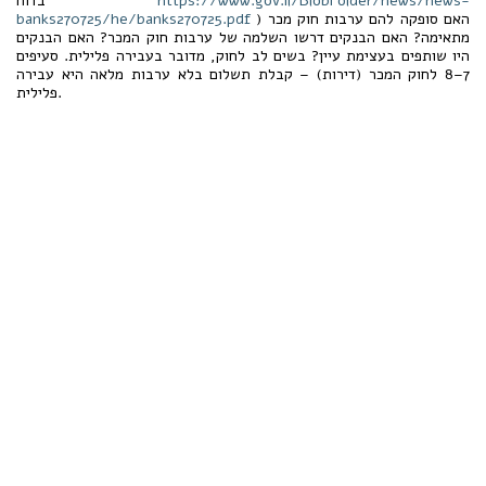
https://www.gov.il/BlobFolder/news/news-
בדוח
) האם סופקה להם ערבות חוק מכר
banks270725/he/banks270725.pdf
מתאימה? האם הבנקים דרשו השלמה של ערבות חוק המכר? האם הבנקים
היו שותפים בעצימת עיין? בשים לב לחוק, מדובר בעבירה פלילית. סעיפים
7–8 לחוק המכר (דירות) – קבלת תשלום בלא ערבות מלאה היא עבירה
פלילית.