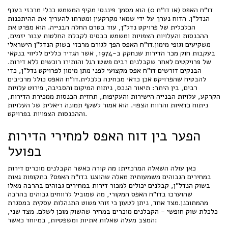
דו"ח האפס (או דו"ח 0) הוא מסמך פיננסי מקיף המשמש ככלי מרכזי בענף
הנדל"ן. הדוח נערך על ידי שמאי מקרקעין ומטרתו להעריך את ההיתכנות
הכלכלית של פרויקט נדל"ן, עוד בטרם החלה הבנייה. הוא מפרט את
ההכנסות והעלויות הצפויות ומשמש כבסיס לקבלת החלטות עבור יזמים,
משקיעים וגופי מימון.דו"ח האפס הפך לגורם מרכזי בשוק הנדל"ן הישראלי
בעקבות חוק מכר הדירות שנחקק ב-1974, אשר הגדיר כללים לליווי בנקאי
של פרויקטים לאחר שקבלנים רבים פשטו רגל והותירו רוכשים ללא דירות.
הבנקים דורשים דו"ח אפס מקצועי לפני מתן מימון לפרויקט נדל"ן, כדי
להבטיח שהפרויקט אכן כדאי מבחינה כלכלית.דו"ח האפס כולל מרכיבים
רבים, בין היתר: תיאור הנכס, ניתוח המיקום והסביבה, פירוט עלויות
הקרקע, עלויות הבנייה הישירות והעקיפות, תחזית הכנסות ממכירת הדירות,
ניתוח כדאיות והרווח הצפוי. הוא אמור לשקף תמונה ריאלית של העלויות
וההכנסות הצפויות בפרויקט.
הפער בין דוח האפס למחירי הדירות
בפועל
כאן עולה השאלה המרכזית: מה קורה כאשר הקבלנים מוכרים דירות
במחירים הגבוהים משמעותית מאלה שהוצגו בדו"ח האפס? בתקופות גאות
בשוק הנדל"ן, קבלנים יכולים למכור דירות במחירים גבוהים בהרבה מאלו
שהוערכו בדו"ח האפס המקורי, מה שמוביל לרווחים גבוהים בהרבה
מהמתוכנן.מצד אחד, ניתן לטעון כי זוהי פשוט התנהלות עסקית במסגרת
כלכלת שוק חופשי - הקבלנים מוכרים במחיר שהשוק מוכן לשלם. מצד שני,
המצב מעלה שאלות אתיות ומשפטיות, במיוחד כאשר: