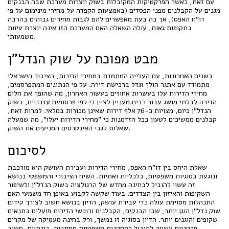
עם זאת, כאשר הפרקטיקות המקובלות בשוק יוצרות מערכת שבה הבנקים
מגנים על הקבלנים מפני הפסדים (באמצעות הקפדה על מחירי מינימום על פי
דו"ח האפס), אך בה בעת מאפשרים להם לגבות מחירים גבוהים בהרבה
בתקופות גאות, עולה השאלה האם המערכת הזו אינה יוצרת עיוות
משמעותי.
מבט מפוכח על שוק הנדל"ן
בשנים האחרונות, עם העלייה המתמדת במחירי הדירות, הציבור הישראלי
מתמודד עם אתגר הולך וגדל ברכישת דירה. על פי הנתונים המתפרסמים,
מחירי הדירות עלו בעשרות אחוזים בעשור האחרון, מה שהופך את חלום
הדירה לבלתי מושג עבור רבים.מעניין לציין כי לפי פרסומים עדכניים, בשוק
הנדל"ן כיום, מצויות כ-76 אלף דירות שאינן מכורות במלאי. למרות זאת,
קבלנים ממשיכים לטעון בכל הזדמנות כי "מחירי הדירות יעלו", מה שמעלה
שאלות לגבי האינטרסים המניעים את השוק.
לסיכום
שאלת היחס בין דו"ח האפס, מחירי הדירות ועבירת העושק היא מורכבת
ונוגעת בסוגיות משפטיות, כלכליות ואתיות. השיח הציבורי והמשפטי בנושא
זה עשוי להוביל לבחינה מחדש של הרגולציה בשוק הנדל"ן ולשיפור
השקיפות והאיזון בין הצדדים. בעוד שקשה לקבוע באופן חד משמעי האם
התנהלות מסוימת עולה כדי עבירת עושק, הדיון בנושא חשוב לצורך קידום
שוק נדל"ן הוגן יותר, שבו הבנקים, הקבלנים ורוכשי הדירות פועלים בתנאים
שקופים והוגנים יותר. הדיון בסוגיה זו נמשך, ורק בחינה מעמיקה של מקרים
פרטניים עשויה להוביל למסקנות משפטיות מחייבות. בינתיים, חשוב