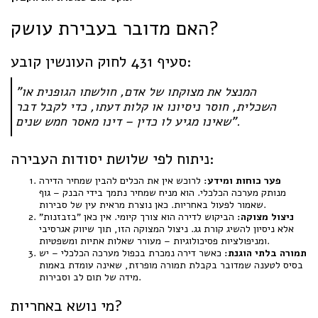
האם מדובר בעבירת עושק?
סעיף 431 לחוק העונשין קובע:
"המנצל את מצוקתו של אדם, חולשתו הגופנית או
השכלית, חוסר ניסיונו או קלות דעתו, כדי לקבל דבר
שאינו מגיע לו כדין – דינו מאסר חמש שנים".
ניתוח לפי שלושת יסודות העבירה:
פער כוחות ומידע:
לרוכש אין את הכלים להבין שמחיר הדירה
מנותק מערכה הכלכלי. הוא מניח שמחיר נתמך בידי הבנק – גוף
שאמור לפעול באחריות. כאן נוצרת מראית עין של סבירות.
ניצול מצוקה:
הביקוש לדירה הוא צורך קיומי. אין כאן "בזבזנות"
אלא ניסיון להשיג קורת גג. ניצול המצוקה הזו, תוך שיווק אגרסיבי
ומניפולציות פסיכולוגיות – מעורר שאלות אתיות ומשפטיות.
תמורה בלתי הוגנת:
כאשר דירה נמכרת בכפול מערכה הכלכלי – יש
בסיס לטענה שמדובר בקבלת תמורה מופרזת, שאינה עומדת באמות
מידה של תום לב וסבירות.
מי נושא באחריות?