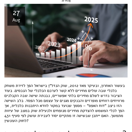
27
Aug
27
Aug
בעשור האחרון, ובעיקר מאז 2012, שוק הנדל"ן בישראל הפך לזירת משחק
כלכלי שבה עולים מחירים ללא קשר לערכם הכלכלי של הנכסים. בעוד
הציבור נדרש לשלם מחירים בלתי אפשריים, נבנתה שיטה שבה הקבלנים
מרוויחים רווחים מופרזים והבנקים מגנים על עצמם מכל הפסד. בלב השיטה
הזו ניצב "דוח האפס" – מסמך שנועד במקור לוודא היתכנות כלכלית, אך
הפך לכלי המשמש להצדקת מחירים מנופחים ולנעילת שוק במצב של עיוות
מתמשך. האם ייתכן שבשיטה זו מתקיים יסוד לעבירת עושק לפי סעיף 431
לחוק העונשין?