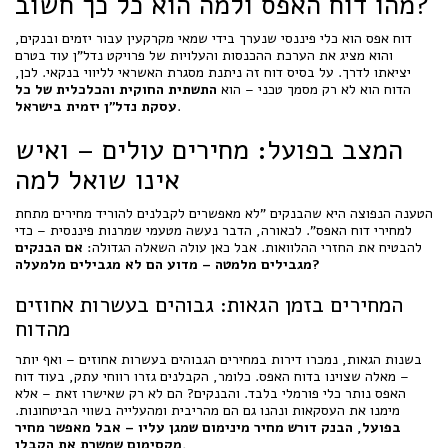
מהו דוח האפס ולמה הוא כל כך חשוב?
דוח אפס הוא כלי פיננסי שנערך בידי שמאי מקרקעין עבור יזמים ובנקים,
והוא מציג את הערכת ההכנסות והעלויות של פרויקט נדל"ן עוד בטרם
יציאתו לדרך. על בסיס דוח זה ניתנת מסגרת האשראי לליווי בנקאי. לכן,
הדוח הוא לא רק מסמך טכני – הוא
התשתית החוקית והכלכלית של כל
.
עסקת נדל"ן יזמית בישראל
המצב בפועל: מחירים עולים – ואיש
אינו שואל למה
הטענה הנפוצה היא שהבנקים "לא מאפשרים לקבלנים להוריד מחירים מתחת
למחירי דוח האפס". לכאורה, הדבר נעשה מטעמי שמרנות פיננסית – כדי
להבטיח את החזרי ההלוואות. אבל כאן עולה השאלה הגדולה:
אם הבנקים
מגבילים מלמטה – מדוע הם לא מגבילים מלמעלה?
המחירים בזמן הגאות: גבוהים בעשרות אחוזים
מהדוח
בשנות הגאות, נמכרו דירות במחירים הגבוהים בעשרות אחוזים – ואף יותר
– מאלה שצוינו בדוח האפס. כלומר, הקבלנים גזרו רווחי עתק, בעוד דוח
האפס נותר כלי פורמלי בלבד. והבנקים? הם לא רק שאישרו זאת – אלא
מימנו את העסקאות ונהנו גם הם מהריבית ומהעלייה בשווי הביטחונות.
בפועל, הבנק דורש מחיר מינימום שמגן עליו – אבל מאפשר מחיר
מקסימום שמשרת את הקבלן.