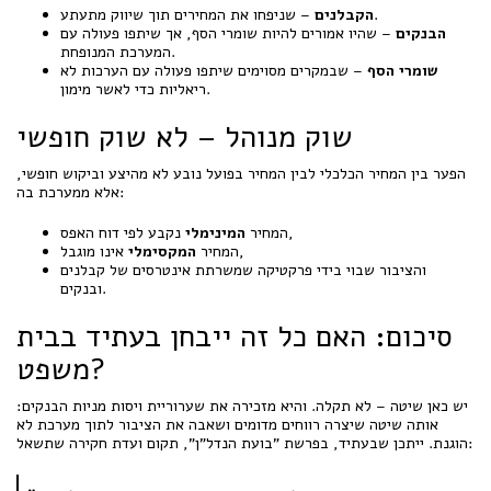
– שניפחו את המחירים תוך שיווק מתעתע.
הקבלנים
הבנקים
– שהיו אמורים להיות שומרי הסף, אך שיתפו פעולה עם
המערכת המנופחת.
שומרי הסף
– שבמקרים מסוימים שיתפו פעולה עם הערכות לא
ריאליות כדי לאשר מימון.
שוק מנוהל – לא שוק חופשי
הפער בין המחיר הכלכלי לבין המחיר בפועל נובע לא מהיצע וביקוש חופשי,
אלא ממערכת בה:
נקבע לפי דוח האפס,
המחיר
המינימלי
אינו מוגבל,
המחיר
המקסימלי
והציבור שבוי בידי פרקטיקה שמשרתת אינטרסים של קבלנים
ובנקים.
סיכום: האם כל זה ייבחן בעתיד בבית
משפט?
יש כאן שיטה – לא תקלה. והיא מזכירה את שערוריית ויסות מניות הבנקים:
אותה שיטה שיצרה רווחים מדומים ושאבה את הציבור לתוך מערכת לא
הוגנת. ייתכן שבעתיד, בפרשת "בועת הנדל"ן", תקום ועדת חקירה שתשאל: