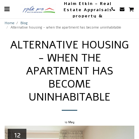
Haim Etkin - Real
Estate Appraisals
property &
Agriculture
Home
Blog
Alternative housing - when the apartment has become uninhabitable
ALTERNATIVE HOUSING
- WHEN THE
APARTMENT HAS
BECOME
UNINHABITABLE
12
May
12