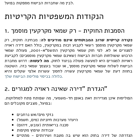
לבין מה שחברות הביטוח מספקות בפועל.
הנקודות המשפטיות הקריטיות
1. הסמכות החוקית - רק שמאי מקרקעין מוסמך
נקודה קריטית שרוב המבוטחים אינם מודעים לה
: מבחינה חוקית, רק
שמאי מקרקעין מוסמך רשאי לקבוע זכות במקרקעין, כולל האם דירה ראויה
למגורים או לא. לפי חוק שמאי מקרקעין התשס"א-2001, פעולת שמאי
הרכוש ששולחות חברות הביטוח (שאינם שמאי מקרקעין מוסמכים) לקביעת
ראויות למגורים היא למעשה פעולה בניגוד לחוק.
מה לעשות
: דרוש מחברת
הביטוח לשלוח שמאי מקרקעין מוסמך, או שכור בעצמך שמאי כזה. השקעה
בחוות דעת של שמאי מקרקעין עשויה לחסוך עשרות אלפי שקלים והיא
כלולה בכיסוי פוליסת הביטוח שלך.
2. הגדרת "דירה שאינה ראויה למגורים"
הפוליסות אינן מגדירות זאת באופן חד-משמעי, מה שפותח פתח למחלוקות.
בפועל, מצבים מקובלים הם:
נזקי מים/אש נרחבים
היעדר מערכות חיוניות (מים, חשמל)
סכנה בריאותית (עובש, זיהום)
עבודות שיפוץ מקיפות
הגדרתה של דירה בחוק הוא שיש בה מטבח ושירותים - מתקיים