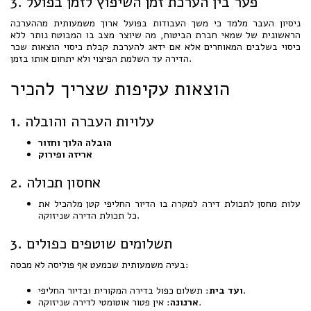
3. פער בין הערכת זמן השיפוץ לזמן בפועל
ניסיון העבר מלמד כי משך העבודות בפועל ארוך משמעותית מההערכה
הראשונית של שמאי חברת הביטוח, מה שיוצר מצב בו המבוטח נותר ללא
כיסוי בשלבים המאוחרים אלא אם ידאג להערכת קבלת כיסוי הוצאות שכר
הדירה עד השלמת הפיצוי ולא יתחום אותו בזמן.
הוצאות עקיפות שצריך להכיר
1. עלויות העברה והובלה
הובלה הלוך וחזור
אריזה ופירוק
2. אחסון תכולה
עלות מחסן לתכולת דירה למקרה בו הדיור החליפי קטן מלהכיל את
כל תכולת הדירה שניזוקה.
3. תשלומים שוטפים כפולים
בעיה משמעותית שכמעט אף פוליסה לא מכסה:
: תשלום כפול בדירה המקורית ובדיור החליפי.
ועד בית
: אין פטור אוטומטי לדירה שניזוקה.
ארנונה