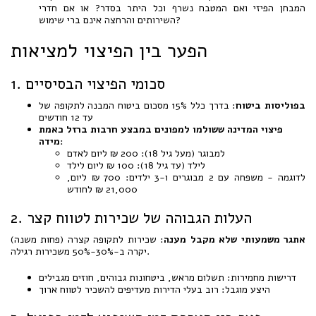
המבחן הפיזי ואם המטבח נשרף וכל היתר בסדר? או אם חדרי
השירותים והרחצה אינם ברי שימוש?
הפער בין הפיצוי למציאות
1. סכומי הפיצוי הבסיסיים
בפוליסות ביטוח
: בדרך כלל 15% מסכום ביטוח המבנה לתקופה של
עד 12 חודשים
פיצוי המדינה ששולמו למפונים במבצע חרבות ברזל כאמת
:
מידה
למבוגר (מעל גיל 18): 200 ₪ ליום לאדם
לילד (עד גיל 18): 100 ₪ ליום לילד
לדוגמה - משפחה עם 2 מבוגרים ו-3 ילדים: 700 ₪ ליום,
21,000 ₪ לחודש
2. העלות הגבוהה של שכירות לטווח קצר
אתגר משמעותי שלא מקבל מענה
: שכירות לתקופה קצרה (פחות משנה)
יקרה ב-30%-50% משכירות רגילה.
דרישות מחמירות: תשלום מראש, ביטחונות גבוהים, חוזים מגבילים
היצע מוגבל: רוב בעלי הדירות מעדיפים להשכיר לטווח ארוך