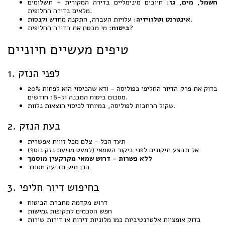
חשמל, מים, גז
: חיובים מינימליים בדירה המקורית + תשלומים
מלאים בדירה החלופית.
: עלויות העברה, התקנה מחדש וקנסות.
אינטרנט וטלוויזיה
: מי מבטח את הדירה החליפית?
ביטוח
טיפים מעשיים חיוניים
1. לפני הנזק
בדוק את פרק הדיור החליפי בפוליסה - ודא שהכיסוי הוא לפחות 20%
מסכום ביטוח המבנה ול-18 חודשים.
שקול הרחבות לפוליסה, במיוחד לכיסוי הוצאות נלוות.
2. בעת הנזק
תעד הכל - צלם מכל זווית אפשרית
אל תבצע תיקונים לפני ביקור השמאי (למעט מניעת נזק נוסף)
ללא פשרות - דרוש שמאי מקרקעין מוסמך
הכן תיק תביעה מסודר
3. בחיפוש דיור חליפי
דרוש מקדמה מחברת הביטוח
חפש הסכמים לתקופות גמישות
בדוק אופציות אלטרנטיביות כמו מלוניות דירות או דירות שירות