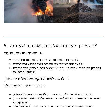
6. מה צריך לעשות בעל נכס באזור מפגע כזה?
א. תיעוד, תיעוד, תיעוד
לשמור חוזי שכירות, עדכוני דמי שכירות והפחתות.
לתעד התכתבויות עם שוכרים לגבי המפגע והשלכותיו.
להחזיק יומני ריח / זיהום – מתי אי אפשר לפתוח חלון, מתי הילדים
נשארו בבית וכו'.
ב. לגשת לשומה מקצועית של ירידת ערך
שומת ירידת ערך רצינית תכלול:
השוואת דמי שכירות / מחירי מכירה לאזורים דומים ללא מפגע,
ניתוח תזרים עתידי תחת שלושה תרחישים (ללא מפגע, מפגע זמני,
מפגע קבוע),
הערכת שיעור פגיעה בשווי (במונחי אחוזים) כתוצאה משלילת