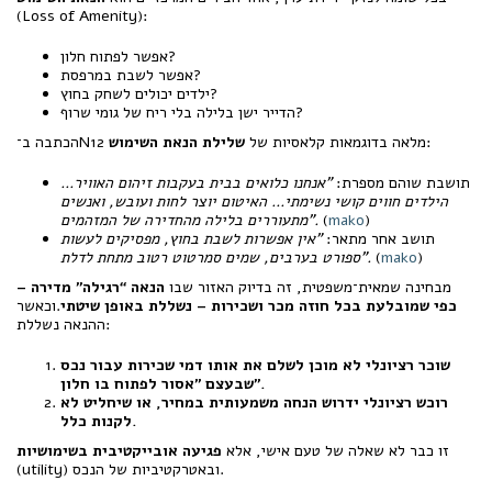
(Loss of Amenity):
אפשר לפתוח חלון?
אפשר לשבת במרפסת?
ילדים יכולים לשחק בחוץ?
הדייר ישן בלילה בלי ריח של גומי שרוף?
:
הכתבה ב־N12 מלאה בדוגמאות קלאסיות של
שלילת הנאת השימוש
תושבת שוהם מספרת:
"אנחנו כלואים בבית בעקבות זיהום האוויר...
הילדים חווים קושי נשימתי... האיטום יוצר לחות ועובש, ואנשים
)
mako
(
מתעוררים בלילה מהחדירה של המזהמים".
תושב אחר מתאר:
"אין אפשרות לשבת בחוץ, מפסיקים לעשות
)
mako
(
ספורט בערבים, שמים סמרטוט רטוב מתחת לדלת".
מבחינה שמאית־משפטית, זה בדיוק האזור שבו
הנאה “רגילה” מדירה –
כפי שמובלעת בכל חוזה מכר ושכירות – נשללת באופן שיטתי
.וכאשר
ההנאה נשללת:
שוכר רציונלי לא מוכן לשלם את אותו דמי שכירות עבור נכס
שבעצם "אסור לפתוח בו חלון".
רוכש רציונלי ידרוש הנחה משמעותית במחיר, או שיחליט לא
לקנות כלל.
זו כבר לא שאלה של טעם אישי, אלא
פגיעה אובייקטיבית בשימושיות
(utility) ובאטרקטיביות של הנכס.