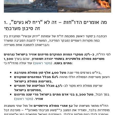
1. מה אומרים הדו"חות – זה לא “ריח לא נעים”,
זה סיכון מערכתִי
הכתבה ב־
מקור ראשון
מסכמת דו"ח של עמותת "ירוק עכשיו" ומחברת בין
כמה מקורות רשמיים (מבקר המדינה, המשרד להגנת הסביבה ומשרד
הבריאות) לתמונה אחת מטרידה:
לפי הדו"ח,
כ-27% ממקרי המוות המוקדם מזיהום אוויר בישראל נגרמים
משריפת פסולת פלסטינית בשטחי יהודה ושומרון
, שהם בערך
1,300
) עוד עולה מהדו"ח כי:
מתים בשנה
. (
מקור ראשון
,
ביו"ש נשרפים מדי שנה
מעל 400 אלף טון פסולת מעורבת
העשן משריפות הפסולת הללו מהווה
62% מכלל המזהמים שמקורם
,
בשריפות פסולת בישראל
שריפת פסולת היא מקור לכ-
43% מכלל הפליטות של חומרים
,
מסרטנים בישראל
בסך הכול,
מעל 5,300 בני אדם מתים בישראל מדי שנה מזיהום
אוויר
. (
מקור ראשון
)
הדו"ח מתאר מציאות של
52 אתרי פסולת פיראטיים
אל מול שתי מטמנות
מוסדרות בלבד, ומגדיר את המצב כ*“פשע סביבתי מאורגן”* – מערכת זבל
שהפכה לכלי רווח פוליטי וכלכלי, כשמדינת ישראל מתוארת כמי ש"מחבקת