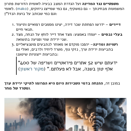
משפטיים נגד המדינה
ועל הגדרת המצב כבעיה לאומית הדורשת פתרון
) המשמעות מבחינתך – גם כמשקיף, גם כמי שמייצג ניזוקים,
mako
לאומי. (
וגם כמי שכותב על בועת הנדל"ן:
דיירים
– ידרשו הפחתת שכר דירה, יציגו מסמכים רפואיים ותיעוד
תנאי חיים.
בעלי נכסים
– יעמדו באמצע: מצד אחד דייר לוחץ על הנחה, מצד
שני ירידת שווי ופגיעה בתשואה.
רשויות ומדינה
– יהפכו מוקדם או מאוחר לנתבעים פוטנציאליים
בתביעות ירידת ערך, נזקי גוף, מטרד ליחיד ולרבים, ואולי גם
בתביעות ייצוגיות שיטענו:
"ידעתם שיש 52 אתרים פיראטיים ושריפה של 400
אלף טון בשנה, אבל לא פעלתם." (
מקור ראשון
)
במובן זה,
ההנחה בדמי השכירות היום היא הפרומו לתיקי ירידת ערך
.
ומטרד של מחר