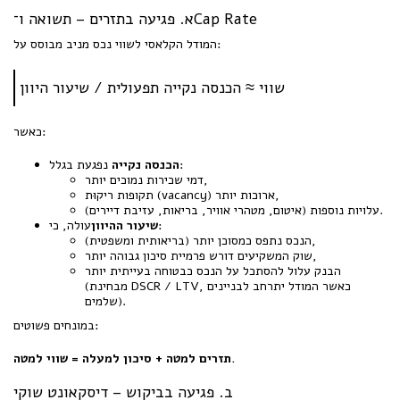
א. פגיעה בתזרים – תשואה ו־Cap Rate
המודל הקלאסי לשווי נכס מניב מבוסס על:
שווי ≈ הכנסה נקייה תפעולית / שיעור היוון
כאשר:
נפגעת בגלל:
הכנסה נקייה
דמי שכירות נמוכים יותר,
תקופות ריקוּת (vacancy) ארוכות יותר,
עלויות נוספות (איטום, מטהרי אוויר, בריאות, עזיבת דיירים).
עולה, כי:
שיעור ההיוון
הנכס נתפס כמסוכן יותר (בריאותית ומשפטית),
שוק המשקיעים דורש פרמיית סיכון גבוהה יותר,
הבנק עלול להסתכל על הנכס כבטוחה בעייתית יותר
(מבחינת DSCR / LTV, כאשר המודל יתרחב לבניינים
שלמים).
במונחים פשוטים:
תזרים למטה + סיכון למעלה = שווי למטה.
ב. פגיעה בביקוש – דיסקאונט שוקי