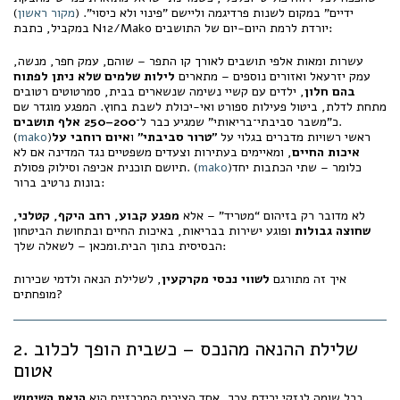
ידיים" במקום לשנות פרדיגמה וליישם "פינוי ולא כיסוי". (
מקור ראשון
)
במקביל, כתבת N12/Mako יורדת לרמת היום-יום של התושבים:
עשרות ומאות אלפי תושבים לאורך קו התפר – שוהם, עמק חפר, מנשה,
עמק יזרעאל ואזורים נוספים – מתארים
לילות שלמים שלא ניתן לפתוח
בהם חלון
, ילדים עם קשיי נשימה שנשארים בבית, סמרטוטים רטובים
מתחת לדלת, ביטול פעילות ספורט ואי-יכולת לשבת בחוץ. המפגע מוגדר שם
.
כ"משבר סביבתי־בריאותי" שמגיע כבר ל־
200–250 אלף תושבים
)ראשי רשויות מדברים בגלוי על
"טרור סביבתי"
ו
איום רוחבי על
mako
(
איכות החיים
, ומאיימים בעתירות וצעדים משפטיים נגד המדינה אם לא
)כלומר – שתי הכתבות יחד
mako
תיושם תוכנית אכיפה וסילוק פסולת. (
בונות נרטיב ברור:
לא מדובר רק בזיהום “מטריד” – אלא
מפגע קבוע, רחב היקף, קטלני,
שחוצה גבולות
ופוגע ישירות בבריאות, באיכות החיים ובתחושת הביטחון
הבסיסית בתוך הבית.ומכאן – לשאלה שלך:
איך זה מתורגם
לשווי נכסי מקרקעין
, לשלילת הנאה ולדמי שכירות
מופחתים?
2. שלילת ההנאה מהנכס – כשבית הופך לכלוב
אטום
בכל שומה לנזקי ירידת ערך, אחד הצירים המרכזיים הוא
הנאת השימוש