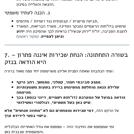
ההנאה והעלייה בסיכון.
ג. הכנה לעתיד משפטי
תביעה פרטנית / קבוצתית נגד רשויות / מזהמים,
שימוש בדו"חות הרשמיים (מבקר המדינה, משרד הבריאות, המשרד
להגנת הסביבה, דו"ח "ירוק עכשיו") כראיות לכך שהסיכון היה
ידוע
וניתן לצפייה
. (
מקור ראשון
)
7. בשורה התחתונה: הנחת שכירות איננה פתרון –
היא הודאה בנזק
שתי הכתבות שאתה הפנית אליהן משרטטות יחד מפה מאוד ברורה:
מפגע סביבתי חמור, קטלני, מתמשך, רחב היקף.
שלילת הנאה מוחלטת מהשימוש בדירה בשעות משמעותיות
מהיממה.
הודאה בפועל של המערכת (דו"חות רשמיים, דיוני כנסת) בכך
שיש כאן כשל תשתיתי, רגולטורי ומשילותי.
על הרקע הזה,
דמי שכירות מופחתים הם לא “מחווה אנושית” אלא
.
ביטוי כספי לירידת ערך
ומי שמפספס את החיבור הזה – מפספס את גודל האחריות הכלכלית
והמשפטית שנבנית כאן.