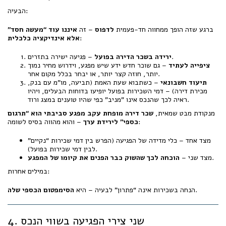
הבעיה:
ברגע שזה הופך ממחווה חד-פעמית
לדפוס
– זה
איננו עוד “מעשה חסד”
:
אלא אינדיקציה כלכלית
– פגיעה ישירה בתזרים.
ירידה בשכר הדירה בפועל
ציפייה לעתיד
– גם שוכר חדש ידע שיש מפגע, וידרוש מחיר נמוך
יותר, חוזה קצר יותר, או יבחר בכלל מקום אחר.
תיעוד חשבונאי
– כשתבוא שעת האמת (תביעה, מו"מ עם בנק,
מכירת דירה) – דמי השכירות בפועל יופיעו בדוחות הבעלים, ויהיו
ראיה לכך שהנכס אינו "מניב" כפי שהיו טוענים במצג ורוד.
מנקודת מבט שמאית,
שכר דירה מופחת עקב מפגע סביבתי הוא “תרגום
– והוא מהווה בסיס לשומה:
כספי” לירידת ערך
מצד אחד – כלי מדידה של הפגיעה (הפרש בין דמי שכירות “נקיים”
לבין דמי שכירות בפועל).
.
מצד שני –
הוכחה לכך שהשוק כבר הפנים את קיומו של המפגע
במילים אחרות:
.
הנחה בשכירות אינה “פתרון” לבעיה – היא
הסימפטום הכספי שלה
4. שני צירי הפגיעה בשווי הנכס