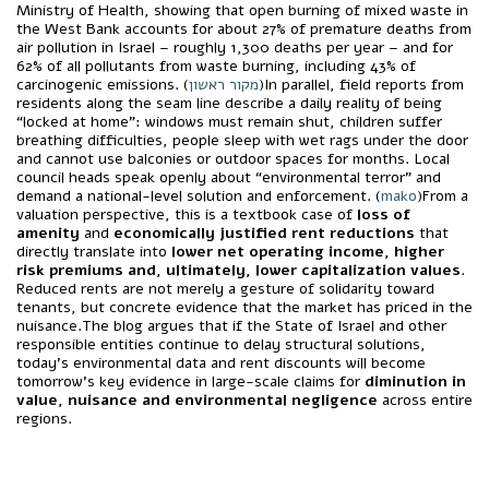
Ministry of Health, showing that open burning of mixed waste in
the West Bank accounts for about 27% of premature deaths from
air pollution in Israel – roughly 1,300 deaths per year – and for
62% of all pollutants from waste burning, including 43% of
)In parallel, field reports from
מקור ראשון
carcinogenic emissions. (
residents along the seam line describe a daily reality of being
“locked at home”: windows must remain shut, children suffer
breathing difficulties, people sleep with wet rags under the door
and cannot use balconies or outdoor spaces for months. Local
council heads speak openly about “environmental terror” and
demand a national-level solution and enforcement. (
mako
)From a
valuation perspective, this is a textbook case of
loss of
amenity
and
economically justified rent reductions
that
directly translate into
lower net operating income, higher
risk premiums and, ultimately, lower capitalization values
.
Reduced rents are not merely a gesture of solidarity toward
tenants, but concrete evidence that the market has priced in the
nuisance.The blog argues that if the State of Israel and other
responsible entities continue to delay structural solutions,
today’s environmental data and rent discounts will become
tomorrow’s key evidence in large-scale claims for
diminution in
value, nuisance and environmental negligence
across entire
regions.