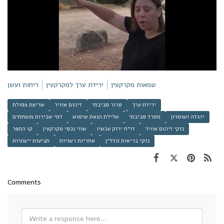
שמאות מקרקעין
ירידת ערך למקרקעין
ריחות ועשן
ירידת ערך
טרור סביבתי
זיהום אוויר
שריפת פסולת
יהודה ושומרון
מטרד סביבתי
שלילת הנאת שימוש
דמי שכירות מופחתים
נזקי זיהום אוויר
דו״ח ירוק עכשיו
שווי נכסי מקרקעין
קו התפר
נזקי בריאות ונדל״ן
אחריות רשויות
תביעות ייצוגיות
Comments