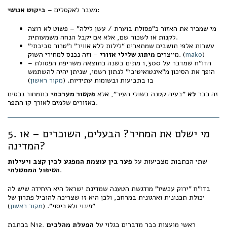
:
מעבר לאקסלים –
ביקוש אנושי
מי שמכיר את האזור כ"פסולת בוערת / עשן לילה" – פשוט לא רוצה
לקנות או לשכור שם, אלא אם יקבל הנחה משמעותית.
עשרות אלפי תושבים שמתארים “לילות ללא אוויר” ו"טרור סביבתי"
)
mako
– וזה נכנס למחירי השוק. (
מייצרים
מיתוג שלילי אזורי
הדו"ח שמדבר על 1,300 מתים בשנה כתוצאה משריפת הפסולת –
הופך את הסיכון מ"אינטואיטיבי" לנתון רשמי, שניתן יהיה להשתמש
בו בתביעות ובשומות עתידיות. (
מקור ראשון
)
זה כבר
לא
"בעיה קטנה בשולי העיר", אלא
פקטור מערכתי
בתמחור נכסים
באזורים שלמים לאורך קו התפר.
5. מי ישלם את המחיר? הבעלים, השוכרים – או
המדינה?
שתי הכתבות מצביעות על
פער בין עוצמת המפגע לבין קצב ויעילות
.
הטיפול הממשלתי
בדו"ח "ירוק עכשיו" מודגשת הטענה שמדינת ישראל היא היחידה שיש לה
יכולת תכנונית וארגונית במרחב, ולכן היא זו שצריכה להוביל פתרון של
"פינוי ולא כיסוי". (
מקור ראשון
)
בכתבת N12, ראשי מועצות כבר מדברים בגלוי על
הפעלת מהלכים