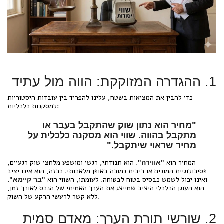
1. ההגדרה המזוקקת: הווה מול עתיד
כדי להבין את המציאות בשטח, עלינו להפריד בין עובדות היסטוריות
למסקנות כלכליות:
"מחיר הוא נתון שוק שהתקבל בעבר או
מתקבל בהווה. שווי הוא מסקנה כלכלית על
מחיר שראוי שיתקבל."
המחיר הוא
. הוא תנודתי, רגשי ומושפע מלחצי שוק רגעיים,
"אווירה"
פסיכולוגיית המונים או ריבית נמוכה באופן מלאכותי. ככזה, הוא אינו יציב
ואינו יכול לשמש כבסיס בטוח לבטוחה. לעומתו, השווי הוא
.
"בר קיימא"
הוא העוגן הכלכלי היציב שמייצג את הערך האמיתי של הנכס לאורך זמן,
ללא קשר לרעשי הרקע של השוק.
2. שורשי תורת הערך: מאדם סמית