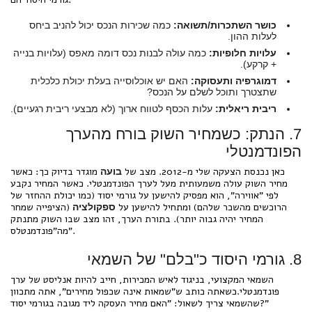
כושר השתכרות/תשואה:
כמה שכירות הנכס יכול להניב ביחס
לעלות ההון.
עלויות חלופיות:
כמה עולה לבנות נכס דומה מאפס (עלויות בנייה
+ קרקע).
דמוגרפיה ותעסוקה:
האם יש אוכלוסייה בעלת יכולת כלכלית
שתצטרך ותוכל לשלם על הנכס?
ריבית ריאלית:
עלות הכסף לטווח ארוך (לא מבצעי ריבית רגעיים).
7. הנתק: כשמחיר השוק בורח מהערך
הפונדמנטלי
כאן נכנסת הצעקה שלי מ-2012. מצב של
מוגדר בדיוק כך: כאשר
בועה
מחיר השוק עולה משמעותית מעל לערך הפונדמנטלי. כאשר המחיר נקבע
לפי "אווירה", הוא מפסיק להישען על גורמי יסוד (כמו יכולת ההחזר של
הרוכשים מהשכר שלהם) ומתחיל להישען על
(הציפייה שמחר
ספקולציה
המחיר יהיה גבוה יותר). בתורת הערך, זהו מצב שבו השוק מתנתק
מה"פונדמנטלס".
8. גורמי היסוד כ"בלם" של השמאי
השמאי המקצועי, בניגוד לאיש המכירות, חייב להיות אנליסט של ערך
פונדמנטלי.כשאתה כותב ש"שמאות אינה שכפול מחירים", אתה מתכוון
שהשמאי צריך לשאול: "האם מחיר העסקה ליד מגובה בגורמי יסוד?"