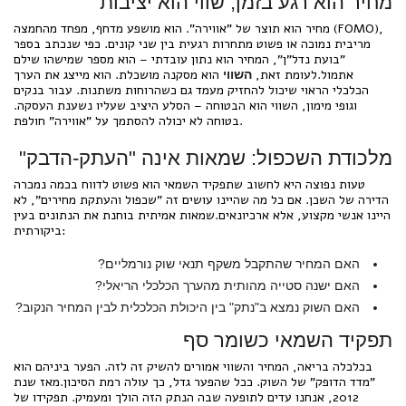
מחיר הוא רגע בזמן, שווי הוא יציבות
מחיר הוא תוצר של "אווירה". הוא מושפע מדחף, מפחד מהחמצה (FOMO),
מריבית נמוכה או פשוט מתחרות רגעית בין שני קונים. כפי שנכתב בספר
"בועת נדל"ן", המחיר הוא נתון עובדתי – הוא מספר שמישהו שילם
אתמול.לעומת זאת,
הוא מסקנה מושכלת. הוא מייצג את הערך
השווי
הכלכלי הראוי שיכול להחזיק מעמד גם כשהרוחות משתנות. עבור בנקים
וגופי מימון, השווי הוא הבטוחה – הסלע היציב שעליו נשענת העסקה.
בטוחה לא יכולה להסתמך על "אווירה" חולפת.
מלכודת השכפול: שמאות אינה "העתק-הדבק"
טעות נפוצה היא לחשוב שתפקיד השמאי הוא פשוט לדווח בכמה נמכרה
הדירה של השכן. אם כל מה שהיינו עושים זה "שכפול והעתקת מחירים", לא
היינו אנשי מקצוע, אלא ארכיונאים.שמאות אמיתית בוחנת את הנתונים בעין
ביקורתית:
האם המחיר שהתקבל משקף תנאי שוק נורמליים?
האם ישנה סטייה מהותית מהערך הכלכלי הריאלי?
האם השוק נמצא ב"נתק" בין היכולת הכלכלית לבין המחיר הנקוב?
תפקיד השמאי כשומר סף
בכלכלה בריאה, המחיר והשווי אמורים להשיק זה לזה. הפער ביניהם הוא
"מדד הדופק" של השוק. ככל שהפער גדל, כך עולה רמת הסיכון.מאז שנת
2012, אנחנו עדים לתופעה שבה הנתק הזה הולך ומעמיק. תפקידו של