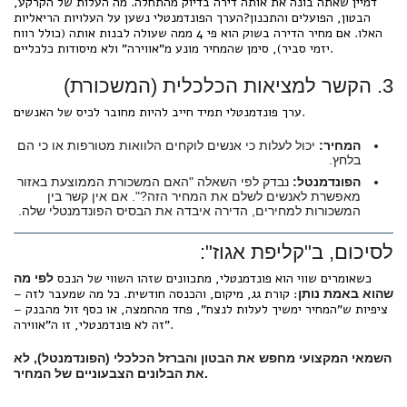
דמיין שאתה בונה את אותה דירה בדיוק מהתחלה. מה העלות של הקרקע,
הבטון, הפועלים והתכנון?הערך הפונדמנטלי נשען על העלויות הריאליות
האלו. אם מחיר הדירה בשוק הוא פי 4 ממה שעולה לבנות אותה (כולל רווח
יזמי סביר), סימן שהמחיר מונע מ"אווירה" ולא מיסודות כלכליים.
3. הקשר למציאות הכלכלית (המשכורת)
ערך פונדמנטלי תמיד חייב להיות מחובר לכיס של האנשים.
המחיר:
יכול לעלות כי אנשים לוקחים הלוואות מטורפות או כי הם
בלחץ.
הפונדמנטל:
נבדק לפי השאלה "האם המשכורת הממוצעת באזור
מאפשרת לאנשים לשלם את המחיר הזה?". אם אין קשר בין
המשכורות למחירים, הדירה איבדה את הבסיס הפונדמנטלי שלה.
לסיכום, ב"קליפת אגוז":
כשאומרים שווי הוא פונדמנטלי, מתכוונים שזהו השווי של הנכס
לפי מה
: קורת גג, מיקום, והכנסה חודשית. כל מה שמעבר לזה –
שהוא באמת נותן
ציפיות ש"המחיר ימשיך לעלות לנצח", פחד מהחמצה, או כסף זול מהבנק –
זה לא פונדמנטלי, זו ה"אווירה".
השמאי המקצועי מחפש את הבטון והברזל הכלכלי (הפונדמנטל), לא
את הבלונים הצבעוניים של המחיר.