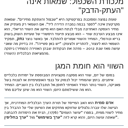
מלכודת השכפול: שמאות אינה
"העתק-הדבק"
טעות נפוצה ומסוכנת בפרקטיקה היא "שכפול והעתקת מחירים". שמאות
מקרקעין אינה "לספר בכמה נמכרה הדירה ליד". אם השמאי רק מעתיק את
מחיר העסקה האחרונה מבלי לנתח האם הוא מייצג את השווי הריאלי, הוא
אינו מבצע הערכת שווי – הוא מבצע תיעוד היסטורי של טעויות השוק.בשוק
בריא ונורמלי, המחיר והשווי אמורים להתלכד. אך כאשר נוצר
, תפקיד
נתק
השמאי הוא לעצור, להתריע ולצעוק: "יש כאן סטייה!". זה בדיוק מה שאני
עושה מאז שנת 2012 – מזהה את הנקודות שבהן האווירה (המחיר) ניתקה
מהמציאות הכלכלית (השווי).
השווי הוא חומת המגן
בסופו של יום, שווי הוא מסקנה מקצועית המבוססת על יסודות כלכליים
איתנים. בזמן שהמחיר יכול לנסוק על כנפי האופטימיות או לצנוח בשל
פאניקה, השווי נותר המדד האמיתי לחוסן.אל תתבלבלו בין השניים. המחיר
הוא מה ששילמתם היום; השווי הוא מה שיגן עליכם מחר.
הוא האב המייסד של תורת הערך הכלכלית המודרנית, אך
אדם סמית
הגישה שלו עברה גלגולים שדווקא מחזקים את הטיעון שלי על ההבדל בין
מחיר לשווי.סמית, בספרו "עושר העמים" (1776), הניח את היסודות להבחנה
.
שאתה עושה היום, והוא קרא לזה
מול
"ערך בחליפין"
"ערך בשימוש"