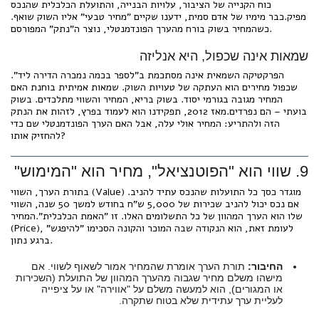
כוח הקנייה של הציבור, עלויות הבנייה, והתועלת הכלכלית שהנכס
מפיק.כבר מימיו של אדם סמית, ידענו שקיים "מחיר טבעי" אליו השוק שואף.
כשהמחיר בשוק בורח מהערך הפונדמנטלי, נוצר ה"נתק" המפורסם.
שמאות אינה שכפול, היא אנליזה
הפרקטיקה השמאית אינה מסתכמת ב"לספר בכמה נמכרה הדירה ליד".
שכפול מחירים הוא העתקה של טעויות השוק. שמאות אמיתית בוחנת האם
המחיר מגובה בגורמי יסוד. בשוק בריא, המחיר והשווי מתלכדים. בשוק
בועתי – הם נפרדים.מאז 2012, תפקידנו הוא לעמוד בפרץ, לזהות את הנתק
הזה ולהתריע: המחיר אולי עלה, אבל האם הערך הפונדמנטלי שם כדי
להחזיק אותו?
9. שווי הוא "הפוטנציאל", מחיר הוא "המימוש"
בתורת הערך, השווי (Value) מוגדר כסך כל התועלות שהנכס עתיד להניב.
אם נכס יכול להניב שכירות של 5,000 ש"ח בחודש למשך 50 שנה, השווי
שלו הוא הערך המהוון של כל התשלומים האלו. זו "האמת הכלכלית".המחיר
(Price), לעומת זאת, הוא הנקודה שבה המוכר והקונה הסכימו "להיפגש"
ברגע נתון.
החיבור:
תורת הערך אומרת שהמחיר אמור לשאוף לשווי. אם
מישהו משלם מחיר שגבוה מהערך המהוון של התועלת (השכירות
או המגורים), הוא למעשה משלם על "אווירה" או על ציפייה
לעליית ערך עתידית שלא בטוח שתקרה.