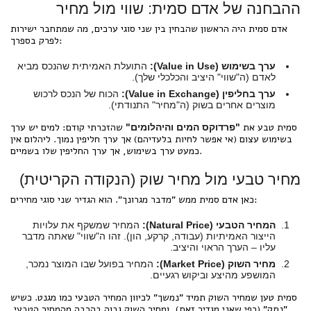
ההבחנה של אדם סמית: שווי מול מחיר
אדם סמית היה הראשון שהבחין בין שני סוגי ערכים, מה שמתחבר ישירות
לפרק בספרך:
ערך בשימוש (Value in Use):
התועלת האמיתית שהנכס מביא
לאדם (ה"שווי" היציב והכלכלי שלך).
ערך בחליפין (Value in Exchange):
הכוח של הנכס לרכוש
מוצרים אחרים בשוק (ה"מחיר" התנודתי).
סמית טבע את
שהזכרתי קודם: למים יש ערך
"פרדוקס המים והיהלומים"
בשימוש עצום (אי אפשר לחיות בלעדיהם) אך ערך חליפין נמוך. ליהלום אין
כמעט ערך בשימוש, אך ערך החליפין שלו בשמיים.
מחיר טבעי מול מחיר שוק (הנקודה הקריטית)
כאן אדם סמית ממש "מדבר מגרונך". הוא הגדיר שני סוגי מחירים:
המחיר הטבעי (Natural Price):
המחיר שמשקף את עלויות
הייצור האמיתיות (עבודה, קרקע, הון). זהו ה"שווי" שאתה מדבר
עליו – הערך הראוי והיציב.
מחיר השוק (Market Price):
המחיר בפועל שבו המוצר נמכר,
המושפע מהיצע וביקוש רגעיים.
סמית טען שמחיר השוק תמיד "נמשך" לכיוון המחיר הטבעי כמו מגנט. כשיש
"נתק" (כפי שאני מגדיר זאת), ומחיר השוק גבוה בהרבה מהמחיר הטבעי,