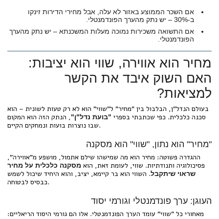
אם השכר הממוצע באזור לא עלה, אבל מחירי הדירות זינקו
ב-30% – יש נתק מהערך הפונדמנטלי.
אם התשואה משכירות נמוכה מעלות המשכנתא – יש נתק מהערך
הפונדמנטלי.
מחיר הוא אווירה, שווי הוא יציבות:
האם השוק איבד את הקשר
למציאות?
בעולם הנדל"ן, הבלבול בין "מחיר" ל"שווי" הוא לא רק טעות לשונית – הוא
סכנה כלכלית. כפי שכתבתי בספרי
, הנתק הזה הוא המקום
"בועת נדל"ן"
שבו נוצרות בועות ונמחקים הקיים.
"מחיר" הוא נתון, "שווי" הוא מסקנה
ההגדרה פשוטה: מחיר הוא מה שמישהו שילם אתמול, מושפע מ"אווירה",
פסיכולוגיה ותנודתיות. שווי, לעומת זאת, הוא
מסקנה כלכלית על מחיר
. השווי הוא בר קיימא, יציב, והוא היחיד שיכול לשמש
שראוי שיתקבל
כבסיס לבטוחה.
העוגן: ערך פונדמנטלי וגורמי יסוד
מאחורי כל "שווי" עומד הערך הפונדמנטלי. אלו הם גורמי היסוד הריאליים: