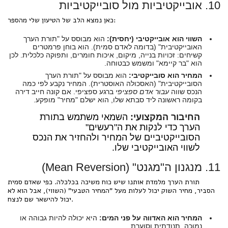
10. אובייקטיביות מול סובייקטיביות
כאן נמצא הלב של הטיעון שלי מהספר:
השווי הוא אובייקטיבי (יחסית):
הוא מבוסס על "תורת הערך
האובייקטיבית" (בדומה לאדם סמית). הוא בוחן פרמטרים
קשיחים: זכויות בנייה, מיקום, איכות חומרים, ותפוקה כלכלית. לכן
הוא "בר קיימא" ומשמש כבטוחה.
המחיר הוא סובייקטיבי:
הוא מבוסס על "תורת הערך
הסובייקטיבית" (האסכולה האוסטרית). המחיר נקבע לפי כמה
הנכס שווה
עבור אדם ספציפי
ברגע ספציפי. אם קונה חייב דירה
בקומה ראשונה ליד סבתא שלו, הוא ישלם "מחיר" מופקע.
החיבור המקצועי:
השמאי משתמש בתורת
הערך כדי לנקות את ה"רעשים"
הסובייקטיביים של המחיר ולהחזיר את הנכס
לשווי האובייקטיבי שלו.
11. מנגנון ה"מגנט" (Mean Reversion)
תורת הערך מלמדת אותנו שיש כוח משיכה בכלכלה. כפי שאדם סמית
הסביר, מחיר השוק יכול לעלות מעל "המחיר הטבעי" (השווי), אבל הוא לא
יכול להישאר שם לנצח.
המחיר הוא האדווה על פני המים:
היא יכולה להיות גבוהה או
נמוכה, תנודתית וסוערת.