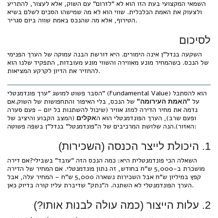
השמאי המקצועי בעת הזו הוא לא "לזרום" עם השוק, אלא לעצור, להתריע
ולצעוק את האמת הכלכלית. שווי הוא לא מה שמישהו הסכים לשלם בשיא
הטירוף, אלא מה שהנכס באמת שווה ביום סגריר.
לסיכום
השקעה בנדל"ן אינה הימורים. היא דורשת הבנה עמוקה של הערך הפנימי
של הנכס. כשהמחיר מונע מאווירה והשווי מונע מעובדות, התפקיד שלנו הוא
להחזיר את הדיון לקרקע המציאות.
הסבר פשוט למושג "ערך פונדמנטלי" (Fundamental Value) הוא להסתכל
על
של הנכס, בלי האיפור והתחפושות של השוק.אם
"האמת העירומה"
נדמה את מחיר הדירה למזג אוויר (שיכול להשתנות כל יום – פעם סערה
ופעם שרב), הערך הפונדמנטלי הוא ה
(המצב הקבוע והיציב של
אקלים
האזור).הנה שלושת המרכיבים של ה"פונדמנטל" בנדל"ן בשפה פשוטה:
1. היכולת לייצר הכנסה (השכירות)
השאלה הכי פונדמנטלית היא: כמה הנכס הזה "עובד" בשבילי?אם דירה
מושכרת ב-5,000 ש"ח בחודש, זה נתון פונדמנטלי. אם המחיר של הדירה
קפץ במיליון ש"ח אבל השכירות נשארה 5,000 ש"ח – המחיר עלה, אבל
הערך הפונדמנטלי לא השתנה. ה"נתק" שדיברת עליו קורה בדיוק כאן.
2. עלות הייצור (כמה עולה לבנות אותו?)