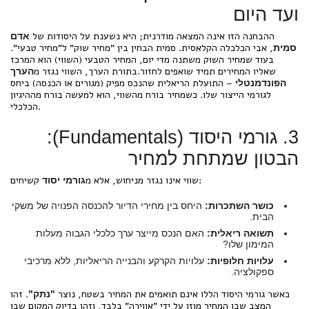
ועד היום
ההבחנה הזו אינה המצאה מודרנית; היא נשענת על היסודות של
אדם
, אבי הכלכלה הקלאסית. סמית הבחין בין "מחיר שוק" ל"מחיר טבעי".
סמית
בעוד שמחיר השוק משתנה מדי יום, המחיר הטבעי (השווי) הוא המרכז
שאליו המחירים תמיד שואפים לחזור.בתורת הערך, השווי נגזר מ
הערך
– התועלת הריאלית שהנכס מפיק (מגורים או הכנסה) ביחס
הפונדמנטלי
לגורמי הייצור שלו. כשמחיר בורח מהשווי, הוא למעשה בורח מההיגיון
הכלכלי.
3. גורמי היסוד (Fundamentals):
הבטון שמתחת למחיר
קשיחים:
שווי אינו נגזר מניחוש, אלא מ
גורמי יסוד
כושר השתכרות:
היחס בין מחירי הדיור להכנסה הפנויה של משקי
הבית.
תשואה ריאלית:
האם הנכס מייצר ערך כלכלי הגבוה מעלות
המימון שלו?
עלויות חלופיות:
עלויות הקרקע והבנייה הריאליות, ללא מרכיבי
ספקולציה.
כאשר גורמי היסוד הללו אינם תואמים את המחיר בשטח, נוצר
. זהו
"נתק"
המצב שבו המחיר מוזן על ידי "אווירה" בלבד, וזהו בדיוק המקום שבו