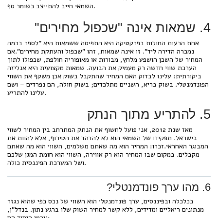
השמאי חייב להתייצב כשומר סף.
4. שמאות אינה "שכפול מחירים"
אחת הרעות החולות בפרקטיקה היא התפיסה ששמאות היא "לספר בכמה
נמכרה הדירה ליד". זו אינה שמאות, זהו "שכפול והעתקת מחירים".אם
המחיר של השכן הושפע מלחץ, מבורות או מאופוריה חולפת, שכפולו לתוך
הערכת שווי חדשה רק מעמיק את הבועה. שמאות מקצועית היא אנליזה
ביקורתית: עלינו לבדוק האם המחיר שהתקבל בשוק אכן משקף את השווי
הפונדמנטלי. בשוק בריא, השניים מתלכדים; בשוק חולה, הם נפרדים – ושם
עלינו להתריע.
5. להתריע מתוך הנתק
מאז שנת 2012, אני פועל לחשוף את הנתק המתרחב בין המחיר לשווי
בישראל. תפקידו של השמאי הוא לא להדהד את הטירוף, אלא להוות את
המבוגר האחראי.זכרו: המחיר הוא מה שאתם משלמים, השווי הוא מה שאתם
מקבלים. במקום שבו המחיר הוא רק אווירה, השווי הוא חומת המגן שלכם
ושל המערכת הפיננסית כולה.
6. מהו ערך פונדמנטלי?
בכלכלה ובפיננסים, ערך פונדמנטלי הוא השווי של נכס כפי שהוא נגזר
מנתונים ריאליים ומדידים, ללא קשר למחיר השוק שלו ברגע נתון. בנדל"ן,
גורמי היסוד הם: