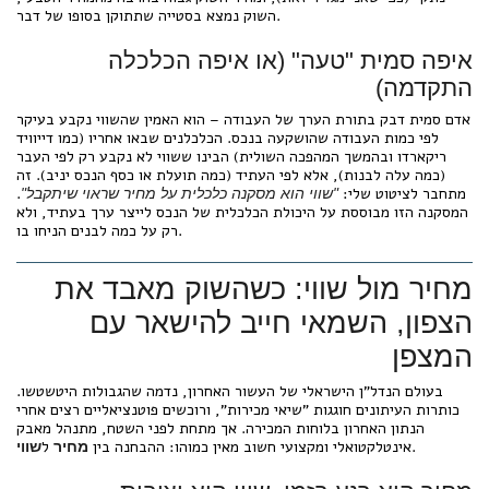
השוק נמצא בסטייה שתתוקן בסופו של דבר.
איפה סמית "טעה" (או איפה הכלכלה
התקדמה)
אדם סמית דבק בתורת הערך של העבודה – הוא האמין שהשווי נקבע בעיקר
לפי כמות העבודה שהושקעה בנכס. הכלכלנים שבאו אחריו (כמו דייוויד
ריקארדו ובהמשך המהפכה השולית) הבינו ששווי לא נקבע רק לפי העבר
(כמה עלה לבנות), אלא לפי העתיד (כמה תועלת או כסף הנכס יניב). זה
מתחבר לציטוט שלי:
.
"שווי הוא מסקנה כלכלית על מחיר שראוי שיתקבל"
המסקנה הזו מבוססת על היכולת הכלכלית של הנכס לייצר ערך בעתיד, ולא
רק על כמה לבנים הניחו בו.
מחיר מול שווי: כשהשוק מאבד את
הצפון, השמאי חייב להישאר עם
המצפן
בעולם הנדל"ן הישראלי של העשור האחרון, נדמה שהגבולות היטשטשו.
כותרות העיתונים חוגגות "שיאי מכירות", ורוכשים פוטנציאליים רצים אחרי
הנתון האחרון בלוחות המכירה. אך מתחת לפני השטח, מתנהל מאבק
.
אינטלקטואלי ומקצועי חשוב מאין כמוהו: ההבחנה בין
ל
מחיר
שווי