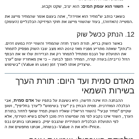
השווי הוא עומק המים:
הוא יציב, שקט וקבוע.
כשאני כותב ש"מחיר הוא אווירה", אתה בעצם אומר שהמחיר מייצג את
הסטייה (האדווה), בעוד שהשווי מייצג את חוקי הפיזיקה הכלכליים (העומק).
12. הנתק ככשל שוק
כאשר השוק בריא, תורת הערך חוזה שהמחיר והשווי יהיו כמעט זהים.
ה"נתק" שאתה מתריע מפניו מאז 2012 הוא מצב שבו השוק מפסיק לתמחר
את התועלת של הנכס ומתחיל לתמחר רק את הנדירות שלו או את הכסף
הזול (ריבית).כשזה קורה, המחיר הופך לבועה – כי אין מאחוריו שום "ערך
בשימוש" (Value in use) שיצדיק אותו לאורך זמן.
מאדם סמית ועד היום: תורת הערך
בשירות השמאי
ההבחנה הזו אינה חדשה; היא נשענת על כתפיו של
, אבי
אדם סמית
הכלכלה המודרנית. סמית הבחין בין "ערך בשימוש" ל"ערך בחליפין", וטען
שקיים "מחיר טבעי" (השווי הריאלי) שאליו השוק תמיד שואף לחזור.בתורת
הערך, השווי אינו נקבע לפי מה שמישהו היה מוכן לשלם בשיא הטירוף, אלא
לפי התועלת הכלכלית העתידית שהנכס יפיק. כשאנחנו בוחנים נכס
כבטוחה, אנחנו מחפשים את ה-Value ולא את ה-Price.