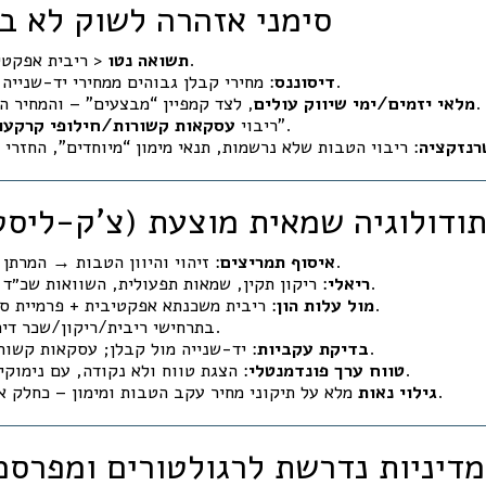
4) סימני אזהרה לשוק לא 
< ריבית אפקטיבית במשכנתאות.
תשואה נטו
: מחירי קבלן גבוהים ממחירי יד-שנייה דומות לאורך זמן.
דיסוננס
, לצד קמפיין “מבצעים” – והמחיר הרשום נותר קשיח.
מלאי יזמים/ימי שיווק עולים
“לשמירת מחיר”.
ריבוי
עסקאות קשורות/חילופי קרקעו
רנזקציה
 מתודולוגיה שמאית מוצעת (צ’ק-ליס
: זיהוי והיוון הטבות → המרתן לשווי כסף וניכוי.
איסוף תמריצים
: ריקון תקין, שמאות תפעולית, השוואות שכ״ד נטו.
קביעת NOI ריאלי
: ריבית משכנתא אפקטיבית + פרמיית סיכון.
בדיקת Cap מול עלות הון
בתרחישי ריבית/ריקון/שכר דירה.
: יד-שנייה מול קבלן; עסקאות קשורות; שונות חריגה.
בדיקת עקביות
: הצגת טווח ולא נקודה, עם נימוקי סיכון/אי-ודאות.
טווח ערך פונדמנטלי
מלא על תיקוני מחיר עקב הטבות ומימון – כחלק אינטגרלי מהשומה.
גילוי נאות
6) מדיניות נדרשת לרגולטורים ומפרסמ