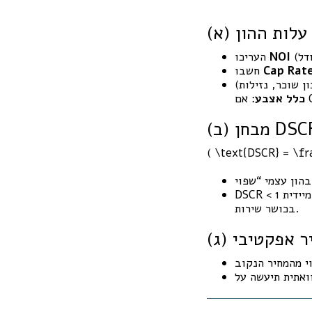
 עלות ההון
NOI
העריכו
Cap Rat
חשבו
כלל אצבע
DSCR )
( \text{DSCR} = \fr
יידית
בכושר שירות.