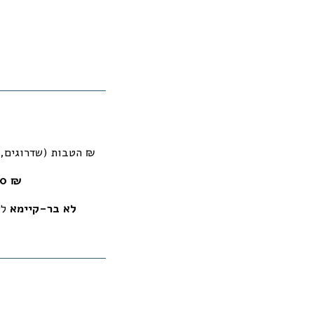
: 1,880,000 ₪
הטבות (שדרוגים, ריהו
70 ₪
לא בר-קיימא
לל