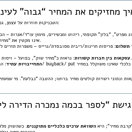
) איך מחזיקים את המחיר “גבוה” לעינ
הטכניקות חוזרות על עצמן, גם כשמחליפים להן שמות:
ג מפרט”, “בלון” תקופתי, ריהוט ומכשירים, מימון עו״ד/אגרות – הכ
אינו מקטין את “מחיר העסקה” הרשום.
 תשלום
: פריסות חריגות/ריבית מסובסדת/גרייס – משפרות תזרים ל
: נראות כ”מחיר שוק”, בפועל – ויסות מלאי והצפת שווי.
עסקאות בין חברות קשורות
התחייבויות עתיד
: התחייבות ל
אות ונתוני רשויות קולטים מחיר ברוטו; ההטבה “נבלעת”. מי שמעתי
קרבת מחיר”; היא
השוואת ערכים כלכליים מתוקננים
. כשהשוק מלא 
השוואת מחיר גולמי לשכן היא חיקוי עיוור.