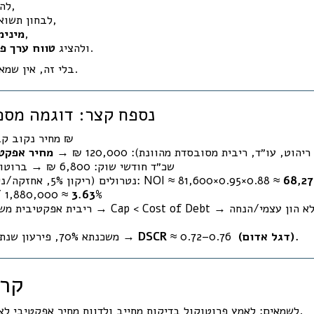
להמיר הטבות לכסף,
לבחון תשואה מול עלות ההון,
,
DSCR מינ
מנומק.
ולהציג
טווח ערך פ
בלי זה, אין שמאות – יש שכפול מחירים.
נספח קצר: דוגמה מספ
מחיר נקוב קבלן: 2,000,000 ₪
ט, עו״ד, ריבית מסובסדת מהוונת): 120,000 ₪ →
מחיר אפקטי
שכ״ד חודשי שוק: 6,800 ₪ → ברוטו 81,600 ₪/שנה
68,2
נטרולים (ריקון 5%, אחזקה/ניהול/ביטוח 12%): NOI ≈ 81,600×0.95×0.88 ≈
/ 1,880,000 ≈
3.63%
א הון עצמי/הנחה
→ Cap < Cost of Debt →
ריבית אפקטיבית מש
(דגל אדום).
≈ 0.72–0.76
DSCR
משכנתא 70%, פירעון שנתי ≈ 90–95 אל״ש →
קרי
לשמאים: לאמץ פרוטוקול בדיקות מחייב ולדווח מחיר אפקטיבי לצד טווח ערך פונדמנטלי.