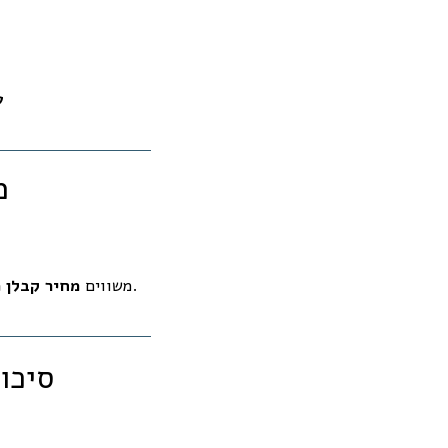
ע
7
שקולה – אם פרמיית “חדש” גבוהה מדי ואינה מגובה בתזרים, להתרחק.
משווים
מחיר קבלן 
8) ס