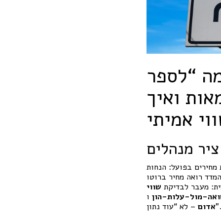
מה “לספר
אות ואיך
וי אמיתי
יר מנהלים
 מחירים בפועל: הנחות
מדד רואה מחיר ברוטו
ית: מעבר לבדיקת
שווי
אה-מול-עלות-הון
לא “עוד נתון”.
אדום