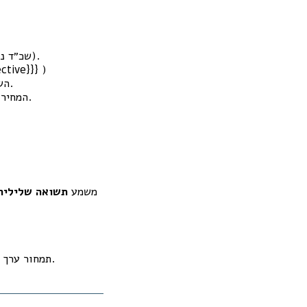
(שכ״ד נטו לאחר ריקון, תחזוקה, ניהול, ביטוח, ארנונה לשוכר/משכיר לפי מודל).
ctive}}} )
השוו לריבית משכנתא אפקטיבית + פרמיית סיכון (מיקום, סוג נכס, סיכון שוכר, נזילות).
: אם Cap < Cost of Debt (אפקטיבית) → המחיר לא בר קיימא במימון סטנדרטי.
DSCR < 1 משמע
תשואה שלילית
→ המרה לשווי נוכחי → ניכוי מהמחיר הנקוב.
תמחור ערך 