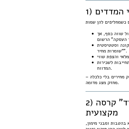
י המדדים
ול שווה כסף, אך
קונה וסטטיסטית
“שומרות מחיר”.
שכירות/ buyback/ put אופציונלי – ערך כלכלי שאינו משוקלל במחיר
המדווח.
ק מחירים בלי כלכלה –
מחזק מצג מדומה.
2) למה גישת “לספר בכמה נמכרה הדירה ליד” קרסה
מקצועית
בהטבות ומבני מימון,