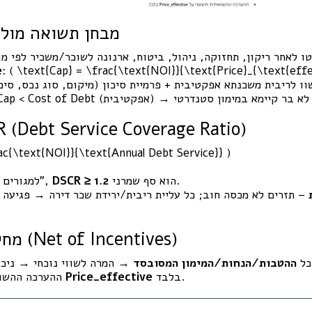
(א) מבחן תשואה מול
e
: ( \text{Cap} = \frac{\text{NOI}}{\text{Price}_{\text{effe
(ב) מבחן (Debt Service Coverage Ratio
ac{\text{NOI}}{\text{Annual Debt Service}} )
הוא סף שמרני.
DSCR ≥ 1.2
למגורים בהון עצמי “שפוי”,
– תזרים לא מכסה חוב; כל עליית ריבית/ירידת שכר דירה → פגיעה מ
(ג) מחיר אפקטיבי (Net of Incentives)
כל
ההטבות/הנחות/המימון המסובסד
בלבד.
Price_effective
ההערכה ההשוואתית תיעשה על