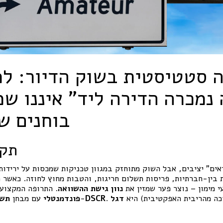
ה סטטיסטית בשוק הדיור: ל
נמכרה הדירה ליד” איננו שמ
בוחנים שו
תקצ
אים” יציבים, אבל השוק מתוחזק במגוון טכניקות שמכסות על ירידות
 בין-חברתיות, פריסות תשלום חריגות, והטבות מחוץ לחוזה. כאשר ה
י מימון – נוצר פער שמזין את
נוון גישת ההשוואה
. התרופה המקצוע
מוכה מהריבית האפקטיבית) היא
דגל
DSCR
ו-
פונדמנטלי
עם מבחן
תשו
– 