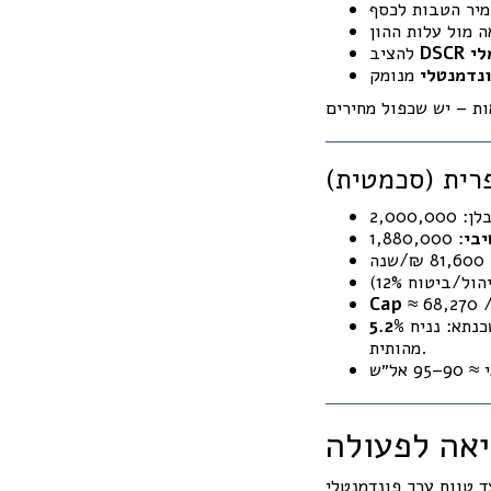
ימלי
להציב
ונדמנטלי
רית (סכמטית)
בי
Cap
≈ 68,270 
כנתא: נניח
5.2%
מהותית.
אה לפעולה