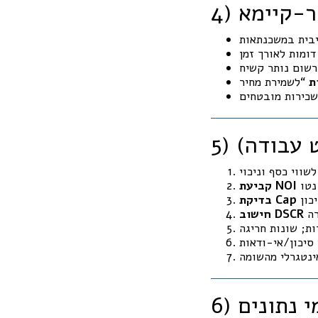
בר-קיימא
ת
ט עבודה)
חישוב DSCR
י נתונים