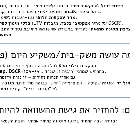
מחיר נטו-הטבות (חובה לתמחר הטבה).
דיווח כפול
לעסקאות: מחיר ברוטו
ולצדו
בטופס ייעודי המחויב בדיווח; קנסות על אי-דיווח.
נוהל גילוי הטבות
נטו-הטבות לשימוש מוסדי וציבורי.
מדד עסקאות חלופי
(LTV על מחיר אפקטיבי בלבד; מגבלות DSCR).
כללי מימון לפי
דכון תקינה שמאית
: להגדיר במפורש שהשוואה מחייבת נטרול הטבו
תשואה-מול-עלות-הון.
) מה עושה משק-בית/משקיע היום (פ
לכל הטבה בכסף – ומנכים אותה ממחיר העסקה.
מבקשים
גילוי מלא
בתרחיש שמרני (ריבית ↑, שכ״ד ↓ 5%–10%).
Cap, DSCR
גם אחרי הנחות זהירות – זו נורה אדומה.
מול יד-שנייה
.
לא “קונים ריבית”, קונים
נכס 
יכום: להחזיר את גישת ההשוואה להיו
בזירה שבה תמחור ברוטו מוסווה כמחיר אמיתי, חובת השמאי היא לבלום את האשליה: