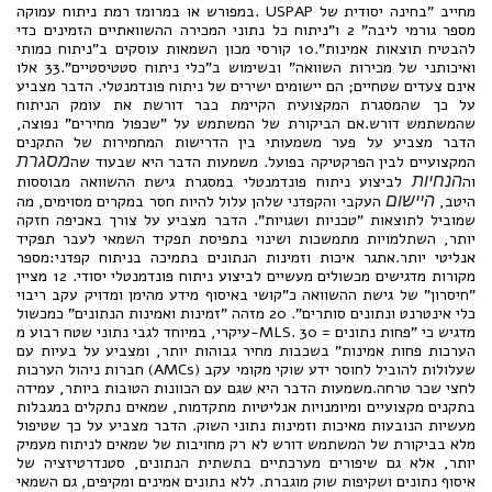
במפורש או במרומז רמת ניתוח עמוקה. USPAP מחייב "בחינה יסודית של
מספר גורמי ליבה" 2 ו"ניתוח כל נתוני המכירה ההשוואתיים הזמינים כדי
להבטיח תוצאות אמינות".10 קורסי מכון השמאות עוסקים ב"ניתוח כמותי
ואיכותני של מכירות השוואה" ובשימוש ב"כלי ניתוח סטטיסטיים".33 אלו
אינם צעדים שטחיים; הם יישומים ישירים של ניתוח פונדמנטלי. הדבר מצביע
על כך שהמסגרת המקצועית הקיימת כבר דורשת את עומק הניתוח
שהמשתמש דורש.אם הביקורת של המשתמש על "שכפול מחירים" נפוצה,
הדבר מצביע על פער משמעותי בין הדרישות המחמירות של התקנים
המקצועיים לבין הפרקטיקה בפועל. משמעות הדבר היא שבעוד שה
מסגרת
וה
הנחיות
לביצוע ניתוח פונדמנטלי במסגרת גישת ההשוואה מבוססות
היטב,
היישום
העקבי והקפדני שלהן עלול להיות חסר במקרים מסוימים, מה
שמוביל לתוצאות "טכניות ושגויות". הדבר מצביע על צורך באכיפה חזקה
יותר, השתלמויות מתמשכות ושינוי בתפיסת תפקיד השמאי לעבר תפקיד
אנליטי יותר.אתגר איכות וזמינות הנתונים בתמיכה בניתוח קפדני:מספר
מקורות מדגישים מכשולים מעשיים לביצוע ניתוח פונדמנטלי יסודי. 12 מציין
"חיסרון" של גישת ההשוואה כ"קושי באיסוף מידע מהימן ומדויק עקב ריבוי
כלי אינטרנט ונתונים סותרים". 20 מזהה "זמינות ואמינות הנתונים" כמכשול
עיקרי, במיוחד לגבי נתוני שטח רבוע מ-MLS. 30 מדגיש כי "פחות נתונים =
הערכות פחות אמינות" בשכבות מחיר גבוהות יותר, ומצביע על בעיות עם
חברות ניהול הערכות (AMCs) שעלולות להוביל לחוסר ידע שוקי מקומי עקב
לחצי שכר טרחה.משמעות הדבר היא שגם עם הכוונות הטובות ביותר, עמידה
בתקנים מקצועיים ומיומנויות אנליטיות מתקדמות, שמאים נתקלים במגבלות
מעשיות הנובעות מאיכות וזמינות נתוני השוק. הדבר מצביע על כך שטיפול
מלא בביקורת של המשתמש דורש לא רק מחויבות של שמאים לניתוח מעמיק
יותר, אלא גם שיפורים מערכתיים בתשתית הנתונים, סטנדרטיזציה של
איסוף נתונים ושקיפות שוק מוגברת. ללא נתונים אמינים ומקיפים, גם השמאי