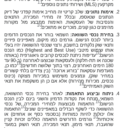
11
מקרקעין (MLS) ושירותי נתונים נוספים.
אימות נתונים:
שלב קריטי זה מחייב אימות קפדני של דיוק
הנתונים שנאספו, ובכלל זה מחירי המכירה, התנאים
והנסיבות של העסקאות. האימות מתבצע מול מקורות
10
מהימנים כגון קונים, מוכרים או מתווכים.
בחירת נכסי השוואה:
השמאי בוחר את הנכסים הדומים
ביותר לנכס הנישום. גורמים כמו מיקום, מאפיינים פיזיים
ותנאי שוק נלקחים בחשבון, ורצוי שנכסי ההשוואה יהיו בעלי
אותו שימוש מיטבי (Highest and Best Use) כמו הנכס
10
הנישום.
עדיפות ניתנת לנכסים קרובים גיאוגרפית (באותה
שכונה או תת-חלקה) ולעסקאות שבוצעו לאחרונה (ב-90 עד
16
180 הימים האחרונים, רצוי בתוך שלושה חודשים).
כמו כן,
מועדפות עסקאות "בזרוע ארוכה" (בין צדדים בלתי קשורים
במחיר שוק), ונמנעים משימוש במכירות מצוקה (כינוס
נכסים, מכירות מהירות) אלא אם כן הן משקפות את תנאי
16
השוק האמיתיים.
ניתוח וביצוע התאמות:
לאחר בחירת נכסי ההשוואה,
השמאי מנתח את נקודות הדמיון והשוני בינם לבין הנכס
10
הנישום.
התאמות מבוצעות למחירי המכירה של נכסי
10
ההשוואה כדי לשקף הבדלים במאפיינים שונים.
התאמות
אלו יכולות להיות כמותיות (בסכומי כסף או אחוזים) או
10
איכותיות.
גורמים הדורשים התאמה כוללים זכויות קניין
שהועברו, תנאי מימון, תנאי המכירה, תנאי השוק במועד