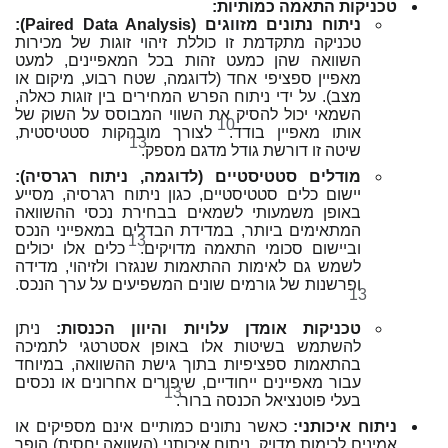
טכניקות התאמה כמותיות:
ניתוח נתונים מזווגים (Paired Data Analysis):
טכניקה מתקדמת זו כוללת זיהוי זוגות של מכירות
השוואה שהן כמעט זהות בכל המאפיינים, למעט
מאפיין ספציפי אחד (לדוגמה, שטח רבוע, מיקום או
מצב). על ידי ניתוח הפרש המחירים בין זוגות כאלה,
השמאי יכול להסיק את השווי המבוסס על השוק של
10
אותו מאפיין בודד.
לצורך מובהקות סטטיסטית,
13
שיטה זו דורשת גודל מדגם מספק.
מודלים סטטיסטיים (לדוגמה, ניתוח רגרסיה):
יישום כלים סטטיסטיים, כגון ניתוח רגרסיה, מסייע
באופן משמעותי לשמאים בבחירת נכסי ההשוואה
המתאימים ביותר, במדידת הבדלים במאפייני הנכס
13
וביישום סכומי התאמה מדויקים.
כלים אלו יכולים
לשמש גם לאימות ההתאמות שנגזרו ולזיהוי, מדידה
ופרשנות של גורמים שונים המשפיעים על ערך הנכס.
13
טכניקות אומדן עלויות והיוון הכנסות:
ניתן
להשתמש בשיטות אלו באופן אסטרטגי לתמיכה
בהתאמות ספציפיות בתוך גישת ההשוואה, במיוחד
עבור מאפיינים ייחודיים, שיפורים אחרונים או נכסים
13
בעלי פוטנציאל הכנסה ברור.
ניתוח איכותני:
כאשר נתונים כמותיים אינם מספיקים או
אמינים לכימות מדויק, ניתוח איכותני (השוואה יחסית) הופך