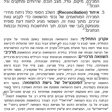
המכירה, מיקום, גודל, מצב הנכס, שירותים ומתקנים וגיל
10
הנכס.
איחוד (Reconciliation):
השלב הסופי כולל ניתוח מחירי
המכירה המותאמים של נכסי ההשוואה כדי לקבוע טווח
ערכים. מתוך טווח זה, השמאי מגיע לחוות דעת סופית
ומנומקת לגבי שווי הנכס, תוך התחשבות באיכות ובכמות
10
הנתונים.
עקרון התחליף:
גישת ההשוואה מבוססת באופן מהותי על עקרון
התחליף, אשר קובע כי קונה נבון לא ישלם עבור נכס יותר מהעלות לרכישת
5
נכס אחר דומה בעל תועלת מקבילה.
עקרון זה מהווה את הליבה התיאורטית
של הגישה ומנחה את תהליך בחירת ההשוואות וביצוע ההתאמות.
מרכיבי
השוואה מרכזיים:
ההתאמות מבוצעות עבור הבדלים במרכיבים מרכזיים
כגון מיקום (קרבה לשירותים, בטיחות שכונתית, מחוזות בתי ספר,
תשתיות), גודל (שטח רבוע, גודל מגרש), מצב פיזי וגיל הנכס (רמת
תחזוקה, שלמות מבנית, היסטוריית שיפוצים, גיל אפקטיבי), מספר חדרים
וחדרי אמבטיה, איכות הבנייה, עיצוב ואטרקטיביות, וכן שירותים ומתקנים
3
נוספים.
גם תנאי השוק (היצע וביקוש, שערי ריבית) ותנאי המימון הם גורמי
10
התאמה קריטיים.
הפוטנציאל של גישת ההשוואה:
כאשר היא
מבוצעת בקפדנות, גישת ההשוואה מספקת את העדות האמינה ביותר לשווי
5
שוק, שכן היא משקפת ישירות עסקאות אמיתיות בין קונים ומוכרים.
היא
10
יעילה במיוחד בשווקים פעילים שבהם קיים מידע רב על עסקאות דומות.
הבחנה בין נכס השוואה "אידיאלי" לבין הצורך בהתאמות מקיפות:המחקר
מצביע על כך שלמרות הדגש על מציאת נכסי השוואה "דומים ביותר" או
"אידיאליים" 10, המציאות היא ש"אין יחידות השוואה זהות; לפיכך, יש צורך