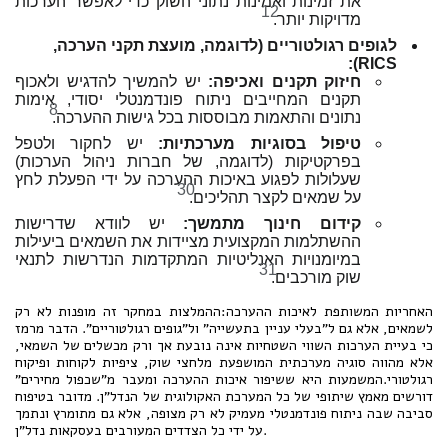
את זמינות ואמינות נתוני השוק כדי לאפשר הערכות
12
מדויקות יותר.
לגופים רגולטוריים (לדוגמה, מועצת תקני הערכה,
RICS):
חיזוק תקנים ואכיפה:
יש להמשיך להדגיש ולאכוף
תקנים המחייבים ניתוח פונדמנטלי יסודי, אימות
8
נתונים והתאמות מבוססות בכל גישות ההערכה.
טיפול בסוגיות מערכתיות:
יש לחקור ולטפל
בפרקטיקות (לדוגמה, של חברות ניהול הערכות)
שעלולות לפגוע באיכות ההערכה על ידי הפעלת לחץ
30
על שמאים לקצר תהליכים.
קידום חינוך מתמשך:
יש לוודא שדרישות
ההשתלמות המקצועית מציידות את השמאים ביעילות
במיומנויות האנליטיות המתקדמות הנדרשות לתנאי
31
שוק מורכבים.
האחריות המשותפת לאיכות ההערכה:ההמלצות במחקר זה מופנות לא רק
לשמאים, אלא גם ל"בעלי עניין בתעשייה" ול"גופים רגולטוריים". הדבר מרמז
כי בעיית הערכות השווי השטחיות אינה נובעת אך ורק מכשלים של השמאי,
אלא מהווה סוגיה מערכתית המושפעת מלחצי שוק, ציפיות לקוחות ופיקוח
רגולטורי.המשמעות היא ששיפור איכות ההערכה ומעבר מ"שכפול מחירים"
דורשים מאמץ שיתופי של כל המערכת האקולוגית של הנדל"ן. מדובר בטיפוח
סביבה שבה ניתוח פונדמנטלי מעמיק לא רק מצופה, אלא גם מתומרץ ונתמך
על ידי כל הצדדים המעורבים בעסקאות נדל"ן.