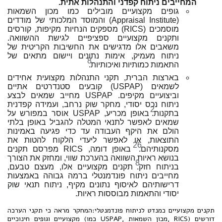
המחייבים ניתוח קפדני והתנהלות אתית.
גופים מקצועיים מובילים כמו מכון השמאות
(Appraisal Institute) והמוסד המלכותי של מודדים
מוסמכים (RICS) מספקים הנחיות מקיפות, קורסים
ותקנים מקצועיים ספציפיים לגישת ההשוואה.
משאבים אלו מדגישים את החשיבות הקריטית של
ניתוח מעמיק, אימות נתונים ויישום מתאים של
8
התאמות כמותיות ואיכותיות.
בארצות הברית, תקני התנהלות מקצועית אחידים
לשמאים (USPAP) קובעים סטנדרטים אתיים
וביצועיים מקיפים. USPAP מחייב שמאים לבצע
ניתוח נכס יסודי, מחקר שוק נרחב, ועמידה קפדנית
2
בתקנות.
באופן מכריע, USPAP אוסר במפורש על
שמאים לאפשר לתנאי המטלה להגביל באופן בלתי
הולם את היקף העבודה עד כדי פגיעה באמינות
התוצאות, או לאפשר ליעדי הלקוח להטות את
26
מסקנותיהם.
באופן דומה, RICS מפרסם תקנים
בנושא ראיות השוואה בהערכת שווי, ומחזק את הצורך
8
בניתוח חזק.
תקנים מקצועיים אלו, מעצם טבעם,
מחייבים ניתוח פונדמנטלי ברמה גבוהה באמצעות
דרישותיהם לאיסוף נתונים מקיף, ניתוח תנאי שוק
יסודי והתאמות מבוססות ראיות.
תקנים מקצועיים כמנדט לניתוח פונדמנטלי:המחקר מראה כי תקני הערכה
מקצועיים וגופים חינוכיים (כמו USPAP, מכון השמאות, RICS) דורשים