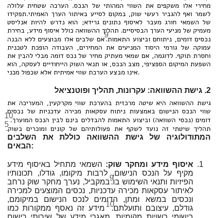
מחירי אלו משקפים את השווי המהותי של הנכס. הערכה שטחית עלולה
לשמר ואף להגביר רעשי שוק, במקום לסייע באיתור הערך האמיתי.תפקידו
של השמאי חורג מעבר לאיסוף נתונים גרידא; הוא נדרש להיות אנליסט
מעמיק של מניעי הערך הבסיסיים. תהליך ההשוואה כולל איסוף מידע, בחירת
9
נכסים דומים, ניתוחם וביצוע התאמות.
אם שלבים אלו מבוצעים ללא הבנה
עמוקה של גורמי היסוד המניעים את המחירים, העבודה הופכת לטכנית
וחסרת תוקף. לדוגמה, אם שמאי מעתיק מחיר של נכס דומה מבלי להבין את
השפעת המיקום הספציפי, מצב הנכס, או תנאי השוק הייחודיים לעסקה, הוא
אינו מבצע הערכת שווי אמיתית אלא שכפול מכני.
2. גישת ההשוואה: עקרונות, תהליך ופוטנציאל
גישת ההשוואה היא שיטה מרכזית בהערכת שווי מקרקעין, המעריכה את
שווי הנכס הנישום באמצעות ניתוח עסקאות מכירה עדכניות של נכסים
10
דומים (נכסי השוואה) וביצוע התאמות להבדלים בינם לבין הנכס המוערך.
5
תהליך שיטתי זה נועד לשקף את פעולותיהם של קונים ומוכרים בשוק.
המתודולוגיה של גישת ההשוואה כוללת את השלבים
הבאים:
איסוף מידע ומחקר שוק:
השמאי מתחיל באיסוף מידע
מקיף על הנכס הנישום, לרבות מיקומו, גודלו, תכונותיו
9
הפיזיות ותנאי השימוש בו.
במקביל, נערך מחקר שוק נרחב
לאיתור עסקאות מכירה עדכניות, נכסים המוצעים למכירה
ונכסים במשא ומתן, הדומים לנכס הנישום במיקומם,
10
גודלם, עיצובם ותועלתם.
מידע זה נאסף ממקורות כמו
רישומי רשויות מקומיות, מאגרי מידע של שירותי רישום