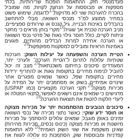
פונדמנטלי חזק, ההתאמות הופכות שרירותיות, בלתי
מספקות או מבוססות על הנחות לקויות, מה שמוביל
13
בהכרח להערכות שווי לא מדויקות.
לדוגמה, שימוש פשוט
במחיר ממוצע למ"ר מנכסי השוואה, מבלי להתחשב
בהבדלים באיכות הבנייה, גיל הנכס או שירותים ספציפיים,
16
מניב הערכה טכנית אך שגויה.
מקרי בוחן מראים כי מחקר
וניתוח לקויים, כולל חוסר גילוי נאות של פרטי נכסי השוואה
או הערכה אחידה למרות הבדלים מהותיים, פוגעים
28
באמינות הראיות ומובילים למסקנות מפוקפקות.
הטיית הערכה והשפעתה על יעילות השוק:
הערכות
שטחיות עלולות לתרום ל"הטיית הערכה" ולערכי יתר,
29
המעודדים סיכונים בחיתום משכנתאות.
מצב זה יכול
להוביל לניפוח מחירים בתקופות גאות או להחריף ירידות
מחירים בתקופות שפל, כאשר שמאים מפגרים אחר
שינויים אמיתיים בשוק או מסתמכים יתר על המידה על
29
מכירות מצוקה.
תקני הערכה מקצועיים (כמו USPAP)
מדגישים כי שמאים אינם רשאים לאפשר לתנאי המטלה או
26
ליעדי הלקוח להטות את תוצאות ההערכה.
סיכונים הנובעים מהסתמכות יתר על מכירות מצוקה
או חוסר ידע שוקי:
כאשר נתוני מכירה של נכסי השוואה
זמינים באופן מוגבל, שמאים עלולים להסתמך על מכירות
מיושנות או מכירות מצוקה (כינוס נכסים, מכירות מהירות)
16
שאינן משקפות את שווי השוק האמיתי.
ללא התאמות
קפדניות ומבוססות שוק, הסתמכות כזו עלולה לעוות את