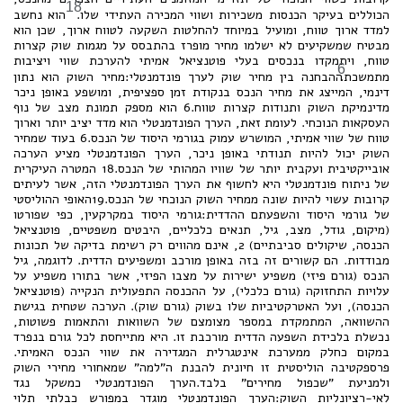
18
הכוללים בעיקר הכנסות משכירות ושווי המכירה העתידי שלו.
הוא נחשב
למדד ארוך טווח, ומועיל במיוחד להחלטות השקעה לטווח ארוך, שכן הוא
מבטיח שמשקיעים לא ישלמו מחיר מופרז בהתבסס על מגמות שוק קצרות
טווח, ויתמקדו בנכסים בעלי פוטנציאל אמיתי להערכת שווי ויציבות
6
מתמשכת.
ההבחנה בין מחיר שוק לערך פונדמנטלי:מחיר השוק הוא נתון
דינמי, המייצג את מחיר הנכס בנקודת זמן ספציפית, ומושפע באופן ניכר
מדינמיקת השוק ותנודות קצרות טווח.6 הוא מספק תמונת מצב של נוף
העסקאות הנוכחי. לעומת זאת, הערך הפונדמנטלי הוא מדד יציב יותר וארוך
טווח של שווי אמיתי, המושרש עמוק בגורמי היסוד של הנכס.6 בעוד שמחיר
השוק יכול להיות תנודתי באופן ניכר, הערך הפונדמנטלי מציע הערכה
אובייקטיבית ועקבית יותר של שוויו המהותי של הנכס.18 המטרה העיקרית
של ניתוח פונדמנטלי היא לחשוף את הערך הפונדמנטלי הזה, אשר לעיתים
קרובות עשוי להיות שונה ממחיר השוק הנוכחי של הנכס.19האופי ההוליסטי
של גורמי היסוד והשפעתם ההדדית:גורמי היסוד במקרקעין, כפי שפורטו
(מיקום, גודל, מצב, גיל, תנאים כלכליים, היבטים משפטיים, פוטנציאל
הכנסה, שיקולים סביבתיים) 2, אינם מהווים רק רשימת בדיקה של תכונות
מבודדות. הם קשורים זה בזה באופן מורכב ומשפיעים הדדית. לדוגמה, גיל
הנכס (גורם פיזי) משפיע ישירות על מצבו הפיזי, אשר בתורו משפיע על
עלויות התחזוקה (גורם כלכלי), על ההכנסה התפעולית הנקייה (פוטנציאל
הכנסה), ועל האטרקטיביות שלו בשוק (גורם שוק). הערכה שטחית בגישת
ההשוואה, המתמקדת במספר מצומצם של השוואות והתאמות פשוטות,
נכשלת בלכידת השפעה הדדית מורכבת זו. היא מתייחסת לכל גורם בנפרד
במקום כחלק ממערכת אינטגרלית המגדירה את שווי הנכס האמיתי.
פרספקטיבה הוליסטית זו חיונית להבנת ה"למה" שמאחורי מחירי השוק
ולמניעת "שכפול מחירים" בלבד.הערך הפונדמנטלי כמשקל נגד
לאי-רציונליות השוק:הערך הפונדמנטלי מוגדר במפורש כבלתי תלוי