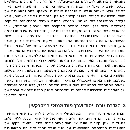
בהתאמות בהתאם להבדלים במאפיינים".17 יתר על כן, "תחליפים מושלמים
כמעט ואינם קיימים".13 הבנה זו מדגישה כי תהליך ההתאמה אינו תיקון
מינורי, אלא משימה אנליטית מורכבת ומהותית. האפקטיביות והאמינות של
גישת ההשוואה תלויות באופן קריטי לא רק בזמינות נתוני השוואה, אלא
בעיקר במיומנותו של השמאי בביצוע ניתוח מעמיק ובהתאמות מדויקות
להבדלים. כשל בכך מוביל ישירות לביקורת של "שכפול מחירים", שכן
הניואנסים של השוק, המשתקפים בהבדלים אלו, מוזנחים או אינם מכומתים
כראוי.הניתוח הפונדמנטלי המובנה בתהליך ההתאמה של גישת
ההשוואה:רשימת גורמי ההתאמה המפורטת – מיקום, מאפיינים פיזיים, תנאי
שוק, תנאי מימון וזכויות קניין 10 – היא למעשה רשימה של "גורמי יסוד"
המגדירים את הערך הפונדמנטלי של הנכס. כאשר שמאי מבצע התאמה עבור
מיקום עדיף, שיפוץ מהותי או תנאי מימון נוחים, הוא למעשה מבצע ניתוח
פונדמנטלי מובנה. הוא מכמת את תפיסת השוק לגבי התרומה של תכונות
מהותיות אלו. הביקורת המועלית מצביעה על כך שניתוח מובנה זה חסר
לעיתים קרובות או אינו מבוצע בקפדנות מספקת. המשמעות היא שגישת
ההשוואה, כאשר היא מיושמת כראוי, אינה נטולת ניתוח פונדמנטלי; אלא
משלבת אותו באופן אינטגרלי בתהליך ההתאמה. הבעיה מתעוררת כאשר
שמאים מתייחסים להתאמות כאל צעדים טכניים בלבד, ללא הבנה מעמיקה
של העקרונות הכלכליים הבסיסיים והתנהגות השוק המכתיבים את ערכם של
גורמי יסוד אלו.
3. הגדרת גורמי יסוד וערך פונדמנטלי במקרקעין
הבנת גורמי היסוד והערך הפונדמנטלי היא קריטית להערכת שווי מקרקעין
מדויקת, שכן הם מהווים את הליבה האמיתית של שווי הנכס, ללא תלות
בתנודות שוק קצרות טווח או ספקולציות.גורמי יסוד: תיאור מקיף של
המאפיינים המהותיים המשפיעים על שווי הנכס:גורמי יסוד הם המאפיינים