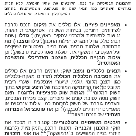
והתכונות הבסיסיות של נכס, הקובעים את שוויו האמיתי, ללא תלות
בגורמים חיצוניים כמו תנאי שוק או סנטימנט משקיעים.18 בתחום
המקרקעין, גורמים קריטיים אלו כוללים:
מאפיינים פיזיים:
אלו כוללים את
מיקום
הנכס (קרבה
לשירותים חיוניים, בטיחות השכונה, אטרקטיביות האזור,
2
נגישות לתשתיות ולמרכזי עסקים ראשיים)
,
גודלו
(שטח
2
רבוע כולל, גודל המגרש, יעילות התכנון)
,
גילו ומצבו
(רמת
התחזוקה, שלמות מבנית, שנת בנייה, היסטוריית שיפוצים
2
וגיל אפקטיבי המשקף את תועלתו ואטרקטיביותו בשוק)
, וכן
איכות הבנייה הכללית, העיצוב האדריכלי והמשיכה
2
האסתטית
.
תנאים כלכליים ומצב שוק:
גורמים רחבים אלו כוללים
את
הסביבה הכלכלית הכוללת
(מדדים מאקרו-כלכליים
כגון תוצר מקומי גולמי, שיעורי אינפלציה ושערי ריבית
2
מקובלים)
, את הדינמיקה המורכבת של
היצע וביקוש
בתוך
20
השוק המקומי
,
מגמות שוק ספציפיות
(לדוגמה, האם
השוק נוטה לטובת קונים או מוכרים, קצב מכירת הנכסים,
והעדפה גוברת של השוק לתכונות כמו יעילות אנרגטית או
2
מאפיינים ידידותיים לסביבה)
, וכן את
פוטנציאל הצמיחה
18
העתידי
של הנכס והאזור.
היבטים משפטיים ורגולטוריים:
קטגוריה זו מכסה את
חוקי התכנון והבנייה
ותקנות התכנון המקומיות (לרבות
22
היתרי בנייה המופיעים ב"גרמושקה")
, את אופי
הזכויות