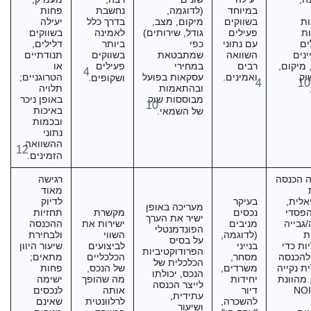
במיוחד
(לדוגמה,
נחשבת
פחות
ת
בשווקים
מיקום, מצב,
בדרך כלל
יעילה
ת
פעילים
גודל, שירותים)
לאמינה
בשווקים
ים
עם נתוני
כפי
ביותר
דלילים,
נים
השוואה
שמתבטאת
בשווקים
תנודתיים
 מיקום,
רבים
במחירי
פעילים
או
4
וק
ואמינים.
עסקאות בפועל
הטרוגניים;
ושקופים.
4
10
ובהתאמות
תלויה
.
מבוססות שוק
באופן ניכר
10
באיכות
של השמאי.
ובכמות
נתוני
ההשוואה
12
הזמינים.
 הכנסה
רגישה
מאוד
אלית,
בעיקר
לדיוק
מעריכה באופן
הפסדי
נכסים
מקשרת
תחזיות
ישיר את הערך
גבייה
מניבים
ישירות את
ההכנסה
הפונדמנטלי
ת
(לדוגמה,
השווי
ולבחירת
על בסיס
ות כדי
בנייני
לביצועים
שיעור היוון
הפרודוקטיביות
להכנסה
מסחר,
הכלכליים
מתאים;
הכלכלית של
ת נקייה
משרדים,
של הנכס,
פחות
הנכס, יכולתו
NO); מהוונת
יחידות
מה שהופך
ישימה
לייצר הכנסה
את ה-NOI
דיור
אותה
לנכסים
עתידית,
להשכרה,
לרלוונטית
שאינם
ושיעור