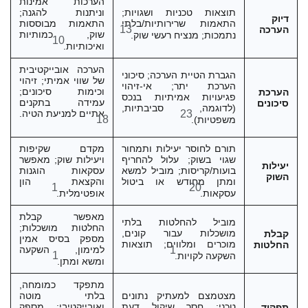
הערכות אמינות
תוצאות טכניות ושגויות;
וניתנות להגנה;
דיוק
התאמות שרירותיות/בלתי
התאמות מבוססות
13
הערכה
שוק, כמותיות
נתמכות; מנציח רעשי שוק.
10
ואיכותיות.
הערכה אובייקטיבית
הגברת הטיית הערכה; סיכוני
של שווי אמיתי; זיהוי
הערכת יתר; אי-זיהוי
וכימות סיכונים;
הערכת
פגיעויות אמיתיות בנכס
עמידה בתקנים
סיכונים
(לדוגמה, סביבתיות,
23
אתיים למניעת הטיה.
18
משפטיות).
תורם לחוסר יעילות ותמחור
מקדם שקיפות
שגוי בשוק; עלול להחריף
ויעילות שוק; מאפשר
יעילות
בועות/קריסות; מוביל למשא
עסקאות הוגנות
השוק
ומתן מחודש או ביטול
והקצאת הון
1
20
עסקאות.
אופטימלית.
מאפשר קבלת
מוביל להחלטות בלתי
החלטות מושכלות;
מושכלות עבור קונים,
קבלת
מספק בסיס אמין
מוכרים ומלווים; תוצאות
החלטות
1
למימון, השקעה
1
השקעה לקויות.
ומשא ומתן.
מתפקד כמומחה,
מצטמצם למעתיק נתונים
בלתי מוטה
טכני; חסר שיקול דעת
ואובייקטיבי; מספק
תפקיד