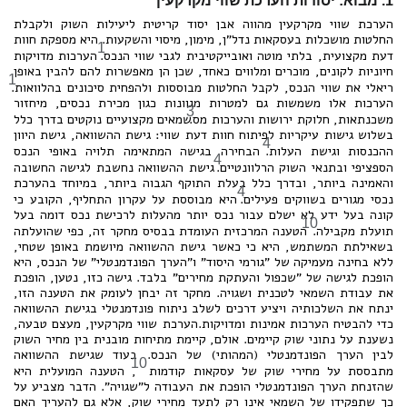
1. מבוא: יסודות הערכת שווי מקרקעין
הערכת שווי מקרקעין מהווה אבן יסוד קריטית ליעילות השוק ולקבלת
החלטות מושכלות בעסקאות נדל"ן, מימון, מיסוי והשקעות. היא מספקת חוות
1
דעת מקצועית, בלתי מוטה ואובייקטיבית לגבי שווי הנכס.
הערכות מדויקות
חיוניות לקונים, מוכרים ומלווים כאחד, שכן הן מאפשרות להם להבין באופן
1
ריאלי את שווי הנכס, לקבל החלטות מבוססות ולהפחית סיכונים בהלוואות.
הערכות אלו משמשות גם למטרות מגוונות כגון מכירת נכסים, מיחזור
3
משכנתאות, חלוקת ירושות והערכות מס.
שמאים מקצועיים נוקטים בדרך כלל
בשלוש גישות עיקריות לפיתוח חוות דעת שווי: גישת ההשוואה, גישת היוון
4
ההכנסות וגישת העלות.
הבחירה בגישה המתאימה תלויה באופי הנכס
4
הספציפי ובתנאי השוק הרלוונטיים.
גישת ההשוואה נחשבת לגישה החשובה
והאמינה ביותר, ובדרך כלל בעלת התוקף הגבוה ביותר, במיוחד בהערכת
4
נכסי מגורים בשווקים פעילים.
היא מבוססת על עקרון התחליף, הקובע כי
קונה בעל ידע לא ישלם עבור נכס יותר מהעלות לרכישת נכס דומה בעל
10
תועלת מקבילה.
הטענה המרכזית העומדת בבסיס מחקר זה, כפי שהועלתה
בשאילתת המשתמש, היא כי כאשר גישת ההשוואה מיושמת באופן שטחי,
ללא בחינה מעמיקה של "גורמי היסוד" ו"הערך הפונדמנטלי" של הנכס, היא
הופכת לגישה של "שכפול והעתקת מחירים" בלבד. גישה כזו, נטען, הופכת
את עבודת השמאי לטכנית ושגויה. מחקר זה יבחן לעומק את הטענה הזו,
ינתח את השלכותיה ויציע דרכים לשלב ניתוח פונדמנטלי בגישת ההשוואה
כדי להבטיח הערכות אמינות ומדויקות.הערכת שווי מקרקעין, מעצם טבעה,
נשענת על נתוני שוק קיימים. אולם, קיימת מתיחות מובנית בין מחיר השוק
לבין הערך הפונדמנטלי (המהותי) של הנכס. בעוד שגישת ההשוואה
10
מתבססת על מחירי שוק של עסקאות קודמות
, הטענה המועלית היא
שהזנחת הערך הפונדמנטלי הופכת את העבודה ל"שגויה". הדבר מצביע על
כך שתפקידו של השמאי אינו רק לתעד מחירי שוק, אלא גם להעריך האם