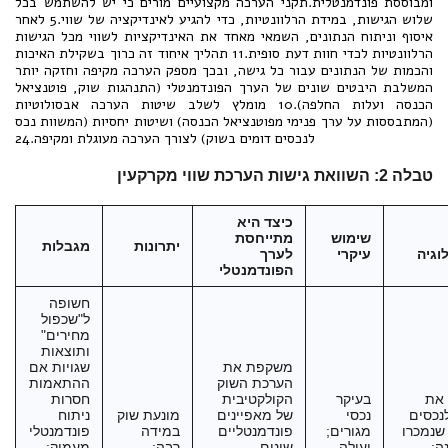
ומבוססת פונדמנטלית.תקני הערכה מקצועיים מורים כי יש להשתמש בכל
שלוש הגישות, במידת הרלוונטיות, כדי להגיע לאינדיקציה של שווי.5 לאחר
איסוף וניתוח הנתונים, השמאי מאחד את האינדיקציות לשווי מכל הגישות
הרלוונטיות לכדי חוות דעת סופית.11 תהליך איחוד זה כרוך בשקילת האיכות
והכמות של הנתונים עבור כל גישה, ובכך מספק הערכה מקיפה וחזקה יותר
המשלבת היבטים שונים של הערך הפונדמנטלי (התנהגות שוק, פוטנציאל
הכנסה ועלות החלפה).10 מומלץ לשלב שיטות הערכה אבסולוטיות
(המתבססות על ערך פנימי מפוטנציאל הכנסה) ושיטות יחסיות (המשוות נכס
לנכסים דומים בשוק) לצורך הערכה מעוגלת ומקיפה.24
טבלה 2: השוואת גישות הערכת שווי מקרקעין
כיצד היא
שימוש
מתייחסת
יתרונות
מגבלות
וגיה
עיקרי
לערך
הפונדמנטלי
חשופה
ל"שכפול
מחירים"
ותוצאות
משקפת את
שגויות אם
הערכת השוק
ההתאמות
 את
בעיקר
הקולקטיבית
חסרות
נכסים
נכסי
של מאפיינים
מונעת שוק
ניתוח
שנמכרו
מגורים;
פונדמנטליים
במידה
פונדמנטלי
ה;
יעילה
שונים
רבה;
מעמיק;