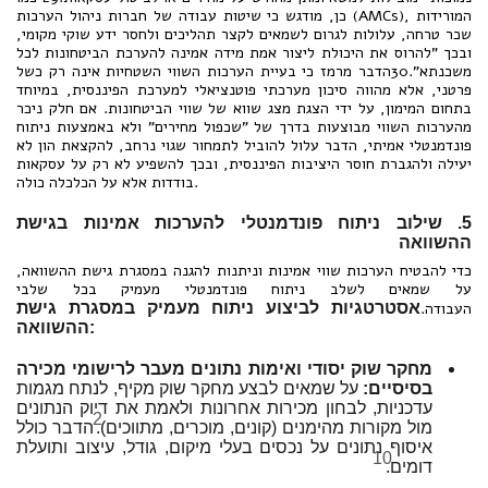
כן, מודגש כי שיטות עבודה של חברות ניהול הערכות (AMCs), המורידות
שכר טרחה, עלולות לגרום לשמאים לקצר תהליכים ולחסר ידע שוקי מקומי,
ובכך "להרוס את היכולת ליצור אמת מידה אמינה להערכת הביטחונות לכל
משכנתא".30הדבר מרמז כי בעיית הערכות השווי השטחיות אינה רק כשל
פרטני, אלא מהווה סיכון מערכתי פוטנציאלי למערכת הפיננסית, במיוחד
בתחום המימון, על ידי הצגת מצג שווא של שווי הביטחונות. אם חלק ניכר
מהערכות השווי מבוצעות בדרך של "שכפול מחירים" ולא באמצעות ניתוח
פונדמנטלי אמיתי, הדבר עלול להוביל לתמחור שגוי נרחב, להקצאת הון לא
יעילה ולהגברת חוסר היציבות הפיננסית, ובכך להשפיע לא רק על עסקאות
בודדות אלא על הכלכלה כולה.
5. שילוב ניתוח פונדמנטלי להערכות אמינות בגישת
ההשוואה
כדי להבטיח הערכות שווי אמינות וניתנות להגנה במסגרת גישת ההשוואה,
על שמאים לשלב ניתוח פונדמנטלי מעמיק בכל שלבי
העבודה.
אסטרטגיות לביצוע ניתוח מעמיק במסגרת גישת
ההשוואה:
מחקר שוק יסודי ואימות נתונים מעבר לרישומי מכירה
בסיסיים:
על שמאים לבצע מחקר שוק מקיף, לנתח מגמות
עדכניות, לבחון מכירות אחרונות ולאמת את דיוק הנתונים
2
מול מקורות מהימנים (קונים, מוכרים, מתווכים).
הדבר כולל
איסוף נתונים על נכסים בעלי מיקום, גודל, עיצוב ותועלת
10
דומים.