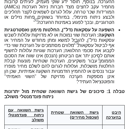
ההערכה. בנוסף, חוסר ידע שוקי מעמיק, לעיתים קרובות
מחמיר עקב לחצים מצד חברות ניהול הערכות (AMCs)
המורידות שכר טרחה, עלול לגרום לשמאים לקצר תהליכים
ולבצע ניתוח מינימלי, במיוחד בשווקים פחות נזילים או
30
הטרוגניים, ובכך לפגוע באמינות ההערכה.
השפעה על עסקאות נדל"ן, החלטות מימון ואסטרטגיות
השקעה:
הערכות שווי נמוכות או לא מדויקות עלולות לשבש
עסקאות נדל"ן, להוביל למשא ומתן מחודש על המחיר או
29
אף לביטול עסקאות.
מלווים מסתמכים על הערכות שווי כדי
לקבוע את סכומי ההלוואה; הערכות שגויות עלולות לחשוף
אותם לסיכון יתר אם הביטחון (הנכס) אינו שווה את הסכום
1
הממומן.
עבור משקיעים, הערכות שטחיות מונעות קבלת
החלטות מושכלות, ועלולות לגרום להם לשלם מחיר מופרז
עבור נכסים או להחמיץ הזדמנויות השקעה אמיתיות, שכן הן
אינן מספקות הערכה מדויקת של "השווי האמיתי"
1
והפוטנציאל העתידי.
טבלה 1: סיכונים של גישת השוואה שטחית מול יתרונות
ניתוח פונדמנטלי משולב
גישת השוואה עם
היבט
גישת השוואה שטחית
ניתוח פונדמנטלי
בהערכה
(שכפול מחירים)
משולב