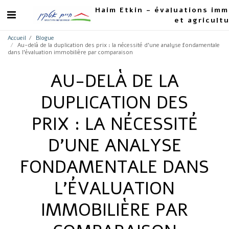
Haim Etkin - évaluations imm
et agricult
Accueil
Blogue
Au-delà de la duplication des prix : la nécessité d'une analyse fondamentale
dans l'évaluation immobilière par comparaison
AU-DELÀ DE LA
DUPLICATION DES
PRIX : LA NÉCESSITÉ
D'UNE ANALYSE
FONDAMENTALE DANS
L'ÉVALUATION
IMMOBILIÈRE PAR