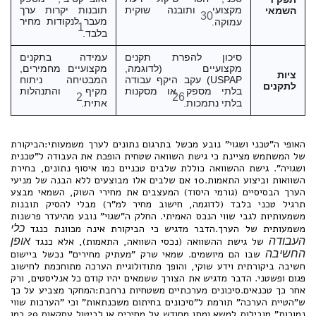
מקצועי ותובנה שוקית
תובנות יקרות ערך
השמאי
30
מעבר לנקודות מחיר
עמוקה.
1
בלבד.
סיכון להפרת תקנים
עמידה בתקנים
מקצועיים (לדוגמה,
מקצועיים מחמירים,
ציות
USPAP) עקב היקף עבודה
המבטיחה ניתוח
לתקנים
בלתי מספק או מסקנות
מקיף והתנהלות
2
26
בלתי נתמכות.
אתית.
האופי ה"טכני ושגוי" נובע מכשל בתרגום נתונים לערך משמעותי:הביקורת
של המשתמש מציינת כי גישת השוואה שטחית הופכת את העבודה ל"טכנית
ושגויה". גישת ההשוואה כוללת שלבים טכניים כמו איסוף נתונים, בחירת
השוואות וביצוע התאמות.10 אם שלבים אלו מבוצעים ללא הבנה של מניעי
הערך הבסיסיים (גורמי היסוד) המעצבים את מחירי השוק, השמאי מבצע
תרגיל טכני בלבד (לדוגמה, חישוב מחיר למ"ר) מבלי להסיק תובנות
משמעותיות לגבי שווי הנכס האמיתי. החלק ה"שגוי" נובע מהיעדר פרשנות
משמעותית של הערך.הדבר מדגיש כי הביקורת אינה מכוונת כנגד
כלי
העבודה
של גישת ההשוואה (נכסי השוואה, התאמות), אלא כנגד
אופן
החשיבה
שבו הם מיושמים. שמאי שרק "מעתיק מחירים" נכשל ביישום
חשיבה ביקורתית וידע שוקי, והופך מתודולוגיית הערכה מתוחכמת לחישוב
פגום ופשטני. הדבר מדגיש את הצורך ששמאים יהיו קודם כל אנליסטים, ורק
אחר כך טכנאים.סיכונים מערכתיים משטחיות נרחבת:המחקר מצביע על כך
ש"הטיית הערכה" תורמת ל"סיכונים בחיתום משכנתאות" וכי "הערכות שווי
נמוכות" מובילות למשא ומתן מחודש על מחירים או לביטול עסקאות.29 כמו