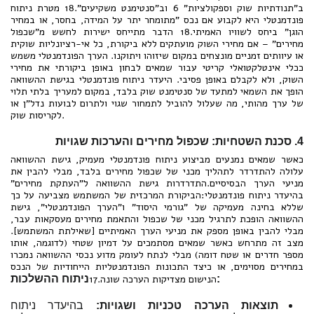
ב"תנודתיות שוק וספקולציות" 6 וב"סנטימנט משקיעים".18 מטרת ניתוח
פונדמנטלי היא לקבוע אם נכס "מתומחר יתר על המידה, בחסר, או במחיר
הוגן" ביחס לשוויו האמיתי.18 הדבר מתייחס ישירות לחשש מ"שכפול
מחירים" – אם מחירי השוק מועתקים ללא ביקורת, כל אי-רציונליות שוקית
או עיוותים זמניים מונצחים במקום שיזוהו ויתוקנו. הערך הפונדמנטלי משמש
ככלי אינטלקטואלי קריטי עבור שמאים לבחון באופן ביקורתי את מחירי
השוק, ולא לקבלם באופן פסיבי. היעדר ניתוח פונדמנטלי בגישת ההשוואה
הופך את השמאי למתעד של סנטימנט שוק בלבד, במקום למעריך בלתי תלוי
של ערך מהותי, מה שעלול להוביל לתמחור שגוי ולתרום לבועות נדל"ן או
לקריסות שוק.
4. סכנת השטחיות: שכפול מחירים והערכות שגויות
כאשר שמאים נמנעים מביצוע ניתוח פונדמנטלי מעמיק, גישת ההשוואה
עלולה להתדרדר לתהליך מכני של שכפול מחירים בלבד, מבלי להבין את
מניעי הערך הבסיסיים.התדרדרות גישת ההשוואה ל"העתקת מחירים"
בהיעדר ניתוח פונדמנטלי:הביקורת המרכזית של המשתמש מצביעה על כך
שללא בחינה מעמיקה של "גורמי היסוד" ו"הערך הפונדמנטלי", גישת
ההשוואה הופכת לתרגיל מכני של שכפול והתאמת מחירים מעסקאות עבר,
מבלי להבין באופן מספק את מניעי הערך האמיתיים [שאילתת המשתמש].
מצב זה מתרחש כאשר שמאים מסתמכים על דמיון שטחי (לדוגמה, אותו
מספר חדרים או שטח דומה) מבלי לנתח לעומק מדוע נכסי ההשוואה נמכרו
במחירים מסוימים, או כיצד התכונות הפונדמנטליות הייחודיות של הנכס
ניתוח ההשלכות:
הנישום מצדיקות הערכה שונה.17
תוצאות הערכה טכניות ושגויות:
בהיעדר ניתוח