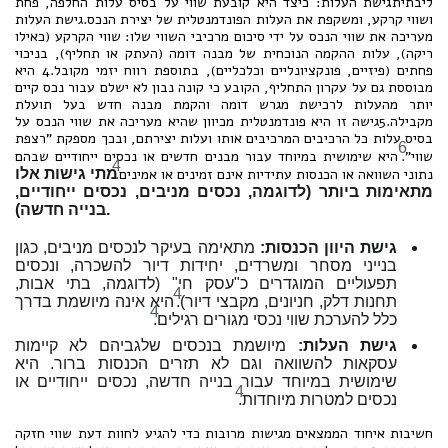
ליבתית.
גישת העלות: כיצד היא קובעת שווי על בסיס עלות החלפה, פחת
ושווי קרקע, ומשקפת את העלות הפונדמנטלית של יצירת הנכס.גישת העלות
מעריכה את שווי הנכס על ידי סיכום מרכיבי השווי שלו: שווי הקרקע (כאילו
ריקה), עלות ההקמה הנוכחית של מבנה דומה (העתק או תחליף), בניכוי
פחתים (פיזיים, פונקציונליים וכלכליים), בתוספת רווח יזמי מקובל.4 היא
מבוססת גם על עקרון התחליף, הקובע כי קונה נבון לא ישלם עבור נכס קיים
יותר מהעלות לרכישת מגרש דומה והקמת מבנה חדש בעל תועלת
מקבילה.5גישה זו היא פונדמנטלית מכיוון שהיא מעריכה את שווי הנכס על
בסיס עלות כל הרכיבים המרכיבים אותו ועלות יצירתם, ובכך מספקת "רצפת
6
שווי".
היא שימושית במיוחד עבור מבנים חדשים או נכסים ייחודיים שבהם
4
נתוני השוואה או הכנסות עתידיות אינם זמינים או אמינים.
מתי גישות אלו
מתאימות ביותר (לדוגמה, נכסים מניבים, נכסים ייחודיים,
בנייה חדשה).
גישת היוון הכנסות:
מתאימה בעיקר לנכסים מניבים, כגון
בנייני מסחר ומשרדים, יחידות דיור להשכרה, ונכסים
תפעוליים המוגדרים כ"עסק חי" (לדוגמה, בתי אבות,
4
תחנות דלק, חניונים, מקבצי דיור).
היא אינה מיושמת בדרך
4
כלל להערכת שווי נכסי מגורים רגילים.
גישת העלות:
מיושמת בנכסים שלגביהם לא קיימות
עסקאות להשוואה וגם לא תזרים הכנסות ברור. היא
שימושית במיוחד עבור בנייה חדשה, נכסים ייחודיים או
4
נכסים למטרות מיוחדות.
חשיבות איחוד הממצאים מגישות מרובות כדי להגיע לחוות דעת שווי חזקה