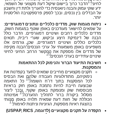
13
לחיוני.
הדבר כרוך ביישום שיקול דעת מקצועי של השמאי,
ידע שוקי עמוק והבנה ניואנסית כדי להעריך ולתת דין וחשבון
על הבדלים בין נכסים, ובכך לספק פרספקטיבה הוליסטית
יותר.
ניתוח מגמות שוק, מדדים כלכליים ונתונים דמוגרפיים:
על שמאים להישאר מעודכנים באופן שוטף במגמות השוק,
מדדים כלכליים רחבים ושינויים דמוגרפיים. הדבר כולל
הבנה של דינמיקת היצע וביקוש, שערי ריבית, תנאים
כלכליים כוללים ושינויים דמוגרפיים, שכן גורמים אלו
2
משפיעים באופן משמעותי על ערכי הנכסים.
הבנה מקיפה
של מדדים אלו מספקת את ההקשר הרחב החיוני לחיזוי
20
שינויים עתידיים בערכי הנכסים.
חשיבות התיעוד הברור והנימוק לכל ההתאמות
והמסקנות.
תקנים מקצועיים מחייבים שמאים לתעד בקפדנות את
נימוקיהם, מתודולוגיות העבודה שלהם ואת הבסיס
10
לכל המסקנות בתוך דו"ח השומה.
כל התאמה
שבוצעה חייבת להיות נתמכת באופן חזק בראיות
מבוססות שוק ומנומקת באופן שקוף, ובכך ליצור
10
מסלול ביקורת ברור לתהליך ההערכה.
אמינותה
הכוללת של חוות דעת שמאית תלויה באופן מהותי
11
בהצגת ראיות מספקות, הגיוניות וניתנות לאימות.
הקפדה על תקנים מקצועיים (לדוגמה, USPAP, RICS)