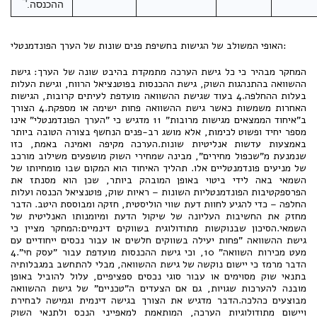
ההכנסה.
האופי המשולב של הגישות בחשיפת פנים שונות של הערך הפונדמנטלי:
המחקר מבהיר כי כל גישת הערכה מתמקדת בהיבט שונה של הערך: גישת
ההשוואה בהתנהגות השוק, גישת ההכנסות בפוטנציאל הרווח, וגישת העלות
בעלות ההחלפה.4 בעוד שגישת ההשוואה מועדפת לעיתים קרובות, הגישות
האחרות משמשות כאשר גישת ההשוואה פחות ישימה או מספקת.4 הצורך
ב"איחוד הממצאים מגישות מרובות" 11 מדגיש כי "הערך הפונדמנטלי" אינו
מספר יחיד ופשוט לכימות, אלא מושג רב-פנים הנחשף בצורה הטובה ביותר
באמצעות עדשות אנליטיות שונות.הערכה מקיפה ואמינה באמת, כזו
שנמנעת מ"שכפול מחירים", מבינה שמחירי השוק מושפעים משילוב מורכב
של מניעים פונדמנטליים אלו. תהליך האיחוד הוא המקום שבו מומחיותו של
השמאי באה לידי ביטוי באופן המובהק ביותר, שכן הוא מסנתז את
הפרספקטיבות הפונדמנטליות השונות – ראיות שוק, פוטנציאל הכנסה ועלות
החלפה – כדי להגיע לחוות דעת שווי הוליסטית, חזקה ומבוססת היטב. הדבר
מחזק את החשיבות העליונה של שיקול הדעת ומיומנותו האנליטית של
השמאי.הסיכון שבנוקשות מתודולוגית בשווקים דינמיים:המחקר מציין כי
גישת ההשוואה "פחות יעילה בשווקים חלשים או עבור נכסים ייחודיים עם
מעט מכירות השוואה" 10, וכי גישת ההכנסות מועדפת עבור "עסק חי".4
הדבר מרמז כי יישום נוקשה של גישת ההשוואה, מבלי להתחשב במגבלותיה
בתנאי שוק מסוימים או עבור סוגי נכסים ספציפיים, עלול להוביל באופן
מובנה להערכות שגויות, גם אם הצעדים ה"טכניים" של גישת ההשוואה
מבוצעים כהלכה.הדבר מדגיש את הצורך בגישה דינמית וגמישה לבחירת
ויישום מתודולוגיות הערכה, המותאמת למאפייני הנכס ולתנאי השוק