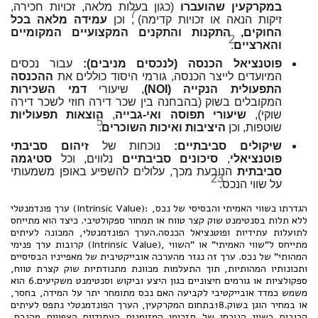
במקרקעין שהועברו
(כגון בעלות מלאה, זכויות חכירה,
7
זיקות הנאה או זכויות קדימה)
, וכן
עמידה מלאה בכל
החוקים, התקנות והתקנים המקצועיים המקומיים
2
והארציים
.
פוטנציאל הכנסה (לנכסים מניבים):
עבור נכסים
המיועדים לייצר הכנסה, גורמי היסוד כוללים את
ההכנסה
התפעולית הנקייה (NOI)
, שיעורי
דמי השכירות
המקובלים בשוק (בהבחנה בין שכר דירה חוזי לשכר דירה
שוקי),
שיעורי תפוסה ואי-גבייה
,
הוצאות תפעוליות
5
שוטפות, וכן
היציבות ואיכות השוכרים
.
שיקולים סביבתיים:
נוכחות של
זיהום סביבתי
פוטנציאלי
,
סיכונים סביבתיים
נלווים, וכל
סטיגמה
סביבתית
הנובעת מכך, עלולים להשפיע באופן משמעותי
23
על שווי הנכס.
ערך פונדמנטלי (Intrinsic Value): הגדרתו כשווי האמיתי והבסיסי של נכס,
ללא תלות בסנטימנט שוק קצר טווח או תמחור ספקולטיבי. כיצד הוא מתייחס
לתועלות עתידיות ופוטנציאל הכנסה.הערך הפונדמנטלי, המכונה לעיתים
קרובות ערך פנימי (Intrinsic Value), מתייחס ל"שווי האמיתי" או "השווי
המהותי" של נכס. ערך זה נגזר מהערכה אובייקטיבית של מאפייניו הבסיסיים
ותכונותיו המהותיות, תוך התעלמות מכוונת מתנודתיות שוק קצרת טווח,
ספקולציות או גורמים חיצוניים כגון היצע וביקוש וסנטימנט משקיעים.6 הוא
משמש כמדד אובייקטיבי לקביעה האם נכס מתומחר יתר על המידה, בחסר,
או במחיר הוגן בשוק.18בתחום המקרקעין, הערך הפונדמנטלי נתפס לעיתים
קרובות כשווי הנוכחי של תזרימי המזומנים העתידיים הצפויים מהנכס,