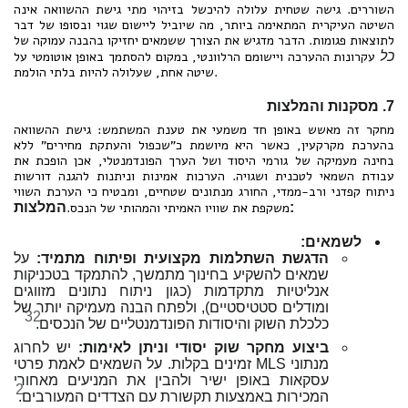
השוררים. גישה שטחית עלולה להיכשל בזיהוי מתי גישת ההשוואה אינה
השיטה העיקרית המתאימה ביותר, מה שיוביל ליישום שגוי ובסופו של דבר
לתוצאות פגומות. הדבר מדגיש את הצורך ששמאים יחזיקו בהבנה עמוקה של
כל
עקרונות ההערכה ויישומם הרלוונטי, במקום להסתמך באופן אוטומטי על
שיטה אחת, שעלולה להיות בלתי הולמת.
7. מסקנות והמלצות
מחקר זה מאשש באופן חד משמעי את טענת המשתמש: גישת ההשוואה
בהערכת מקרקעין, כאשר היא מיושמת כ"שכפול והעתקת מחירים" ללא
בחינה מעמיקה של גורמי היסוד ושל הערך הפונדמנטלי, אכן הופכת את
עבודת השמאי לטכנית ושגויה. הערכות אמינות וניתנות להגנה דורשות
ניתוח קפדני ורב-ממדי, החורג מנתונים שטחיים, ומבטיח כי הערכת השווי
המלצות:
משקפת את שוויו האמיתי והמהותי של הנכס.
לשמאים:
הדגשת השתלמות מקצועית ופיתוח מתמיד:
על
שמאים להשקיע בחינוך מתמשך, להתמקד בטכניקות
אנליטיות מתקדמות (כגון ניתוח נתונים מזווגים
ומודלים סטטיסטיים), ולפתח הבנה מעמיקה יותר של
32
כלכלת השוק והיסודות הפונדמנטליים של הנכסים.
ביצוע מחקר שוק יסודי וניתן לאימות:
יש לחרוג
מנתוני MLS זמינים בקלות. על השמאים לאמת פרטי
עסקאות באופן ישיר ולהבין את המניעים מאחורי
2
המכירות באמצעות תקשורת עם הצדדים המעורבים.