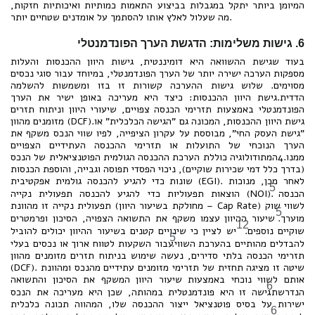
המיומן ביותר יתקל במגבלות בביצוע התאמות כמותיות ואיכותיות חזקות,
מה שעלול לאלץ אותו להסתמך על אומדנים שטחיים יותר.
6. גישות משלימות: הדגשת הערך הפונדמנטלי
בעוד שגישת ההשוואה היא דומיננטית, גישות היוון ההכנסות והעלות
מספקות הערכה ישירה יותר של הערך הפונדמנטלי, במיוחד עבור סוגי נכסים
מסוימים. שלוש גישות ההערכה קשורות זו בזו ומשמשות להשלמה
הדדית.גישת היוון ההכנסות: כיצד היא מעריכה באופן ישיר את הערך
הפונדמנטלי באמצעות תזרימי הכנסה צפויים, שיעורי היוון וניתוח תזרים
מזומנים מהוון (DCF).גישת היוון ההכנסות, המכונה גם "הגישה הכלכלית" או
"גישת העסק החי", מבוססת על עקרון הציפייה, לפיו שווי הנכס משקף את
הערך הנוכחי של התועלות או תזרימי ההכנסה העתידיים הצפויים
ממנו.4המתודולוגיה כוללת הערכת ההכנסה הגולמית הפוטנציאלית של הנכס
(בדרך כלל דמי שכירות שוקיים), ניכוי הפסדי תפוסה וגבייה, והוספת הכנסות
שונות כדי להגיע להכנסה גולמית אפקטיבית (EGI). לאחר מכן, מנוכות
5
הכנסה
הוצאות תפעוליות כדי להגיע להכנסה תפעולית נקייה (NOI).
תפעולית נקייה זו מהוונת (מחולקת בשיעור היוון – Cap Rate) לשווי שוק
5
מוערך.
שיעור ההיוון עצמו משקף את התשואה הצפויה, הסיכון ופרמטרים
12
שוקיים נוספים.
יש לציין כי שינויים קטנים בשיעור ההיוון יכולים להוביל
5
להבדלים מהותיים בהערכת השווי.
עבור השקעות לטווח ארוך או נכסים בעלי
תזרימי הכנסה בלתי סדירים, נעשה שימוש בניתוח תזרים מזומנים מהוון
(DCF). שיטה זו מציגה תחזית של תזרימי מזומנים עתידיים מהנכס ומהוונת
אותם לשווי נוכחי באמצעות שיעור היוון המשקף את הסיכון והתשואה
6
הנדרשת.
גישה זו היא פונדמנטלית במהותה, שכן היא מעריכה את הנכס
ישירות על בסיס פוטנציאל ייצור ההכנסה שלו, המהווה תכונה כלכלית
6