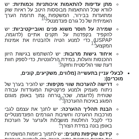
מתן עדיפות להתאמות איכותניות וכמותיות:
יש
לוודא שכל ההתאמות מבוססות היטב על ראיות שוק
ומתועדות בבירור, המשקפות את תרומת הערך
10
האמיתית של כל גורם פונדמנטלי.
שמירה על חוסר משוא פנים ואובייקטיביות:
יש
להקפיד בקפדנות על תקנים אתיים (לדוגמה,
USPAP) כדי למנוע הטיה ולהבטיח את אמינות
11
המקצוע.
איחוד גישות מרובות:
יש להשתמש בגישות היוון
ההכנסות והעלות, במידת הרלוונטיות, כדי לספק חוות
5
דעת שווי הוליסטית וחזקה.
לבעלי עניין בתעשייה (מלווים, משקיעים, קונים,
מוכרים):
דרישה להערכות שווי מקיפות:
יש להכיר בערך של
ניתוח מעמיק ולמנוע פרקטיקות המעודדות עבודה
שטחית (לדוגמה, שכר טרחה נמוך באופן מוגזם
30
הפוגע באיכות ההערכה).
הבנת תהליך ההערכה:
יש לחנך את עצמם לגבי
מורכבות ההערכה וחשיבות הגורמים הפונדמנטליים
כדי לקבל החלטות מושכלות ולערער על הערכות
1
באופן בונה במידת הצורך.
קידום שקיפות נתונים:
יש לתמוך ביוזמות המשפרות