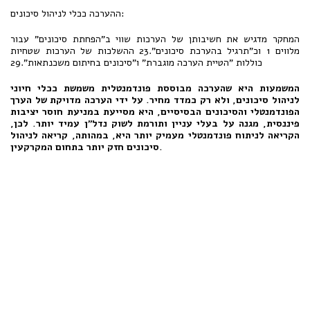
ההערכה ככלי לניהול סיכונים:
המחקר מדגיש את חשיבותן של הערכות שווי ב"הפחתת סיכונים" עבור
מלווים 1 וכ"תרגיל בהערכת סיכונים".23 ההשלכות של הערכות שטחיות
כוללות "הטיית הערכה מוגברת" ו"סיכונים בחיתום משכנתאות".29
המשמעות היא שהערכה מבוססת פונדמנטלית משמשת ככלי חיוני
לניהול סיכונים, ולא רק כמדד מחיר. על ידי הערכה מדויקת של הערך
הפונדמנטלי והסיכונים הבסיסיים, היא מסייעת במניעת חוסר יציבות
פיננסית, מגנה על בעלי עניין ותורמת לשוק נדל"ן עמיד יותר. לכן,
הקריאה לניתוח פונדמנטלי מעמיק יותר היא, במהותה, קריאה לניהול
סיכונים חזק יותר בתחום המקרקעין.