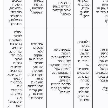
ות
"עסק חי"
במיוחד
מניבים
התשואה
יוון
כמו בתי
לניתוח
הכנסה
הנדרש בשוק
שוק או
אבות,
החלטות
(לדוגמה,
עבור הכנסות
6
 תזרימי
תחנות
6
רוב בתי
השקעה.
4
כאלה.
ם
המגורים
דלק).
ם
בבעלות
5
5
פרטית).
יכולה
להיות
מאתגרת
רלוונטית
שימושית
בהערכת
בעיקר
לנכסים
פחתים
ה את
לבנייה
משקפת את
ללא
מדויקים,
קרקע
חדשה;
העלות
שווקים
במיוחד
ריקה)
נכסים
הפונדמנטלית
פעילים או
עבור
ה את
ייחודיים
של יצירת
תזרימי
נכסים
ההקמה
או
הנכס, ומספקת
הכנסה;
ישנים או
ת של
מיוחדים;
"רצפת שווי"
מספקת
מורכבים;
ם/מבנים
או נכסים
המבוססת על
תקרת שווי;
ייתכן שלא
 בניכוי
עם נתוני
מאפייניו
פחות
תשקף
נצבר
מכירה
הפיזיים,
מושפעת
במלואה
או
כלכלת הבנייה
מתנודתיות
את
נלי,
הכנסה
ועלות החלפת
4
6
שוק קצרת
הביקוש
מוגבלים
.
תועלתו.
טווח או
בשוק או
או בלתי
6
4
את
סנטימנט.
זמינים.
פוטנציאל
ייצור
4