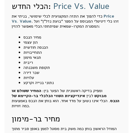
Price Vs. Value
הכלי החדש:
Price
כדי להפוך את התזה המקצועית לכלי שימושי, בניתי את
. זהו כלי דיגיטלי המבוסס על הספר "בועת נדל"ן" ועל
Vs. Value
המסגרת המקרו-שמאית שפיתחתי.הכלי מאפשר להזין:
מחיר הנכס
הון עצמי
הכנסה חודשית
התחייבויות
תנאי מימון
ריבית
תקופת משכנתה
שכר דירה
עלויות
נתוני בנייה וקרקע
ומפיק בדיקה ראשונית של הפער בין:
המחיר ששולם או
מבוקש
לבין
אינדיקציות השווי הכלכלי בר-הקיימא של
הנכס.
הכלי אינו נשען על מדד אחד. הוא בוחן את הנכס באמצעות
כמה זוויות.
מחיר בר-מימון
המודל הראשון בוחן כמה משק בית מסוגל לממן באופן סביר מתוך