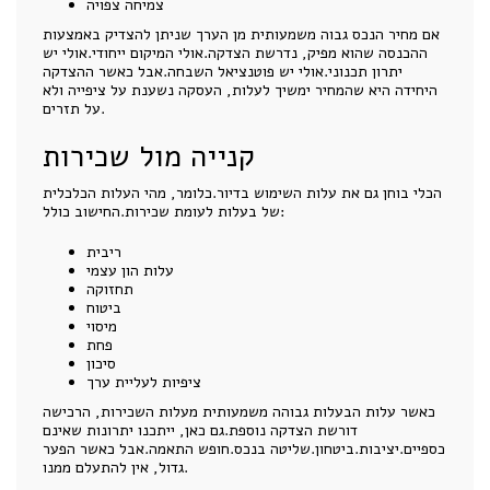
צמיחה צפויה
אם מחיר הנכס גבוה משמעותית מן הערך שניתן להצדיק באמצעות
ההכנסה שהוא מפיק, נדרשת הצדקה.אולי המיקום ייחודי.אולי יש
יתרון תכנוני.אולי יש פוטנציאל השבחה.אבל כאשר ההצדקה
היחידה היא שהמחיר ימשיך לעלות, העסקה נשענת על ציפייה ולא
על תזרים.
קנייה מול שכירות
הכלי בוחן גם את עלות השימוש בדיור.כלומר, מהי העלות הכלכלית
של בעלות לעומת שכירות.החישוב כולל:
ריבית
עלות הון עצמי
תחזוקה
ביטוח
מיסוי
פחת
סיכון
ציפיות לעליית ערך
כאשר עלות הבעלות גבוהה משמעותית מעלות השכירות, הרכישה
דורשת הצדקה נוספת.גם כאן, ייתכנו יתרונות שאינם
כספיים.יציבות.ביטחון.שליטה בנכס.חופש התאמה.אבל כאשר הפער
גדול, אין להתעלם ממנו.