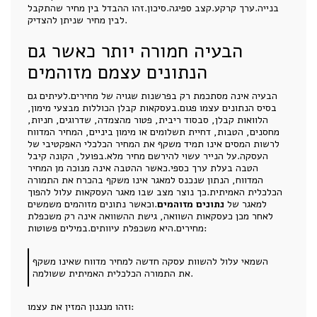
בנייה.ערך קרקע.קצב ספיגה.סיכון.זהו ההבדל בין מחיר שהתקבל
לבין מחיר שניתן להצדיק.
הבעיה חמורה יותר כאשר גם
הנתונים עצמם מזוהמים
הבעיה אינה מסתכמת רק בפרשנות שגויה של מחירים.לעיתים גם
בסיס הנתונים עצמו פגום.בעסקאות קבלן הכוללות מבצעי מימון,
הלוואות קבלן, סבסוד ריבית, פטור מהצמדה, שדרוגים, חניות,
מחסנים, הטבות, דחיית תשלומים או מימון ביניים, המחיר המדווח
לרשות המסים אינו תמיד משקף את המחיר הכלכלי האפקטיבי של
העסקה.על הנייר עשוי להירשם מחיר מלא.בפועל, הקונה קיבל
הטבה בעלת ערך כספי.כאשר ההטבה אינה מנוכה מן המחיר
המדווח, הנתון שנכנס למאגר אינו משקף בהכרח את התמורה
הכלכלית האמיתית.כך נוצר מצב שבו מאגר העסקאות עלול להפוך
למאגר של
נתונים מזוהמים
.וכאשר נתונים מזוהמים משמשים
לאחר מכן כעסקאות השוואה, גישת ההשוואה אינה רק משכפלת
מחירים.היא משכפלת עיוותים.במילים פשוטות:
השמאי עלול להשוות עסקה חדשה למחיר מדווח שאינו משקף
את התמורה הכלכלית האמיתית ששולמה.
וזהו מנגנון המזין את עצמו: