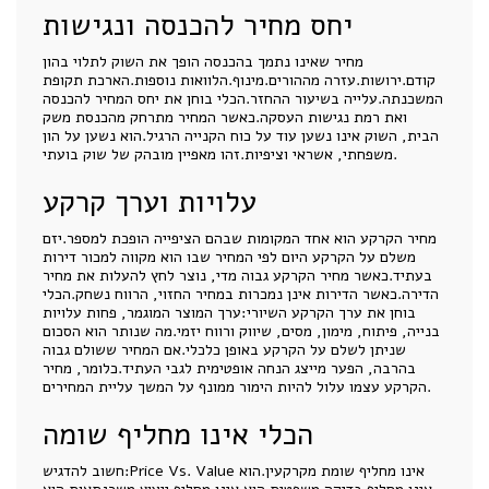
יחס מחיר להכנסה ונגישות
מחיר שאינו נתמך בהכנסה הופך את השוק לתלוי בהון
קודם.ירושות.עזרה מההורים.מינוף.הלוואות נוספות.הארכת תקופת
המשכנתה.עלייה בשיעור ההחזר.הכלי בוחן את יחס המחיר להכנסה
ואת רמת נגישות העסקה.כאשר המחיר מתרחק מהכנסת משק
הבית, השוק אינו נשען עוד על כוח הקנייה הרגיל.הוא נשען על הון
משפחתי, אשראי וציפיות.זהו מאפיין מובהק של שוק בועתי.
עלויות וערך קרקע
מחיר הקרקע הוא אחד המקומות שבהם הציפייה הופכת למספר.יזם
משלם על הקרקע היום לפי המחיר שבו הוא מקווה למכור דירות
בעתיד.כאשר מחיר הקרקע גבוה מדי, נוצר לחץ להעלות את מחיר
הדירה.כאשר הדירות אינן נמכרות במחיר החזוי, הרווח נשחק.הכלי
בוחן את ערך הקרקע השיורי:ערך המוצר המוגמר, פחות עלויות
בנייה, פיתוח, מימון, מסים, שיווק ורווח יזמי.מה שנותר הוא הסכום
שניתן לשלם על הקרקע באופן כלכלי.אם המחיר ששולם גבוה
בהרבה, הפער מייצג הנחה אופטימית לגבי העתיד.כלומר, מחיר
הקרקע עצמו עלול להיות הימור ממונף על המשך עליית המחירים.
הכלי אינו מחליף שומה
חשוב להדגיש:Price Vs. Value אינו מחליף שומת מקרקעין.הוא