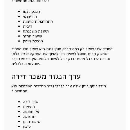
הכנסתו.הוא מתחשב ב:
הכנסה נטו
הון עצמי
התחייבויות קיימות
ריבית
תקופת משכנתה
שיעור החזר
מגבלת מימון
המודל אינו שואל רק כמה הבנק מוכן לתת.הוא שואל מהו המחיר
שמשק הבית מסוגל לשאת בלי להפוך את העסקה לנטל בלתי
סביר.זהו הבדל מהותי.בנק יכול לאשר הלוואה.אין פירוש הדבר
שהעסקה כלכלית.
ערך הנגזר משכר דירה
מודל נוסף בוחן איזה ערך כלכלי נגזר מתזרים השכירות.הוא
מתחשב ב:
שכר דירה
הוצאות
אי-תפוסה
תחזוקה
שיעור היוון
סיכון