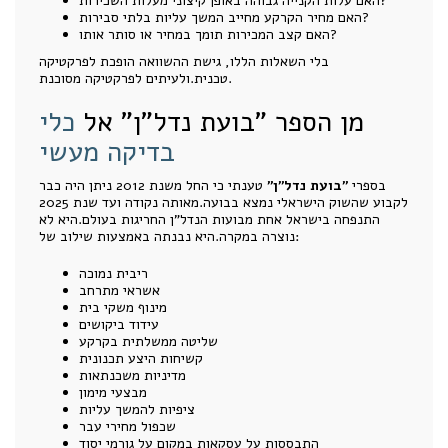
האם עלות הקנייה גבוהה באופן קיצוני מעלות השכירות?
האם מחיר הקרקע מחייב המשך עליות בלתי סבירות?
האם קצב המכירות תומך במחיר או סותר אותו?
בלי השאלות הללו, גישת ההשוואה הופכת לפרקטיקה
טכנית.ולעיתים לפרקטיקה מסוכנת.
מן הספר "בועת נדל"ן" אל
כלי
בדיקה מעשי
בספרי
"בועת נדל"ן"
טענתי כי החל משנת 2012 ניתן היה כבר
לקבוע שהשוק הישראלי נמצא בבועה.מאותה נקודה ועד שנת 2025
התנפחה בישראל אחת מבועות הנדל"ן החריגות בעולם.היא לא
נוצרה במקרה.היא נבנתה באמצעות שילוב של:
ריבית נמוכה
אשראי מתרחב
מינוף משקי בית
עידוד ביקושים
שליטה ממשלתית בקרקע
קשיחות היצע תכנונית
מדיניות משכנתאות
מבצעי מימון
ציפיות להמשך עליות
שכפול מחירי עבר
התבססות על עסקאות במקום על גורמי יסוד