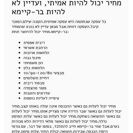
מחיר יכול להיות אמיתי, ועדיין לא
להיות בר-קיימא
כל עסקה שנחתמה היא עסקה אמיתית.הקונה שילם.המוכר
קיבל.העסקה דווחה.אבל מכאן עדיין לא נובע שהמחיר
בר-קיימא.מחיר יכול להיווצר תחת:
ריבית אפסית
הרחבת אשראי
הלוואות ארוכות
מינוף גבוה
הון משפחתי
הלוואות בלון
מבצעי 20/80 ו-10/90
דחיית תשלומים
סבסוד ריבית
פטור מהצמדה
שדרוגים והטבות
ציפייה לעליות נוספות
מחיר יכול לעלות גם כאשר ההכנסה אינה עולה באותו קצב.מחיר
יכול לעלות גם כאשר שכר הדירה אינו מצדיק אותו.מחיר יכול לעלות
גם כאשר התשואה נשחקת.מחיר יכול לעלות גם כאשר עלות המימון
גדלה.מחיר יכול לעלות גם כאשר מלאי הדירות הלא מכורות
נערם.אבל שווי בר-קיימא חייב להתלכד, בסופו של דבר, עם גורמי
היסוד.הכנסה.שכירות.תשואה.יכולת החזר.עלות מימון.עלות