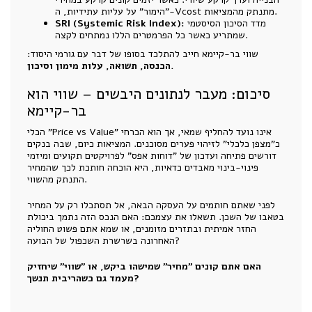
"הימור" על עליות עתידיות, ה-Vcost מתנתק מהמציאות.
מדד הסיכון הסיסטמי
SRI (Systemic Risk Index):
שמתריע כאשר כל הפרמטרים הללו נמתחים לקצה.
שווי בר-קיימא חייב להתלכד בסופו של דבר עם גורמי היסוד:
הכנסה, תשואה, עלות מימון וסיכון.
סיכום: מעבר לנתונים היבשים – שווי הוא
בר-קיימא
הכלי "Price vs Value" אינו נועד להחליף שמאי, אך הוא הכרחי
כ"מצפן כלכלי" לזיהוי פערים מסוכנים. המציאות כיום, שבה בנקים
דורשים פתיחה ועדכון של "דוחות אפס" לפרויקטים תקועים ומיזמי
פינוי-בינוי מאבדים כדאיות, היא הוכחה חותכת לכך שהמחיר
התנתק מהשווי.
לפני שאתם חותמים על העסקה הבאה, אל תסתכלו רק על המחיר
בטאבו של השכן. תשאלו את עצמכם: האם הנכס הזה נתמך ביכולת
החזר אמיתית ובתזרים מזומנים, או שמא אתם פשוט החוליה
האחרונה בשרשרת השכפול של הבועה?
האם אתם קונים "מחיר" שמישהו ביקש, או "שווי" שיחזיק
מעמד גם כשהריבית תנשך?