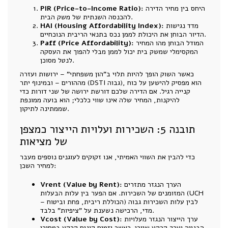
היחס בין מחיר הדירה
PIR (Price-to-Income Ratio):
להכנסה השנתית של משק הבית.
מדד נגישות
HAI (Housing Affordability Index):
הדיור הבוחן את היכולת לממן נכס בתנאי הריבית הנוכחיים.
המודל הבוחן מהו המחיר
Paff (Price Affordability):
המקסימלי שמשק בית יכול לממן מבלי להפוך את העסקה
לנטל מסוכן.
כאשר השוק הופך להיות תלוי ב"הון משפחתי" – ירושות ועזרה
מההורים – ובמינוף יתר (DSTI גבוה), הוא מפסיק להישען על כוח
קנייה רגיל. אם הדירה שלכם דורשת ירושה של שני דורות כדי
להיקנות, המחיר שלה אינו שווי כלכלי; הוא בועה ממונפת
שממתינה לתיקון.
תובנה 5: השכירות ועלויות הייצור כמצפן
של מציאות
כדי להבין את השווי האמיתי, אנו זקוקים לעוגנים נוספים מעבר
למחיר השכן:
הערך הנגזר מתזרים
Vrent (Value by Rent):
המזומנים של השכירות. אם הפער בין עלות הבעלות (UCH
– הכוללת ריבית, פחת וביטוח) לבין עלות השכירות גבוה
מדי, הרכישה נשענת על "ציפיות" בלבד.
ערך הייצור הנגזר מעלויות
Vcost (Value by Cost):
הבנייה וערך קרקע שיורי. כאשר יזמים קונים קרקע במחירי