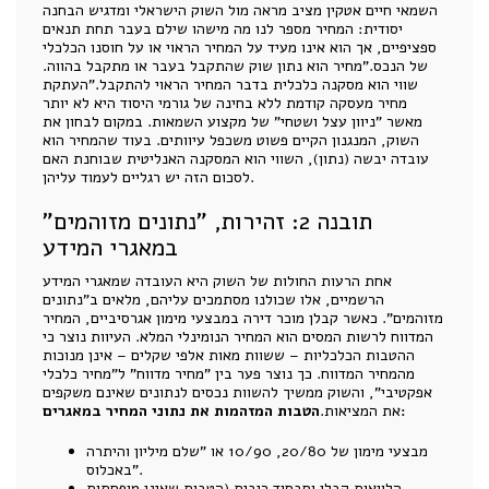
השמאי חיים אטקין מציב מראה מול השוק הישראלי ומדגיש הבחנה
יסודית: המחיר מספר לנו מה מישהו שילם בעבר תחת תנאים
ספציפיים, אך הוא אינו מעיד על המחיר הראוי או על חוסנו הכלכלי
של הנכס."מחיר הוא נתון שוק שהתקבל בעבר או מתקבל בהווה.
שווי הוא מסקנה כלכלית בדבר המחיר הראוי להתקבל."העתקת
מחיר מעסקה קודמת ללא בחינה של גורמי היסוד היא לא יותר
מאשר "ניוון עצל ושטחי" של מקצוע השמאות. במקום לבחון את
השוק, המנגנון הקיים פשוט משכפל עיוותים. בעוד שהמחיר הוא
עובדה יבשה (נתון), השווי הוא המסקנה האנליטית שבוחנת האם
לסכום הזה יש רגליים לעמוד עליהן.
תובנה 2: זהירות, "נתונים מזוהמים"
במאגרי המידע
אחת הרעות החולות של השוק היא העובדה שמאגרי המידע
הרשמיים, אלו שכולנו מסתמכים עליהם, מלאים ב"נתונים
מזוהמים". כאשר קבלן מוכר דירה במבצעי מימון אגרסיביים, המחיר
המדווח לרשות המסים הוא המחיר הנומינלי המלא. העיוות נוצר כי
ההטבות הכלכליות – ששוות מאות אלפי שקלים – אינן מנוכות
מהמחיר המדווח. כך נוצר פער בין "מחיר מדווח" ל"מחיר כלכלי
אפקטיבי", והשוק ממשיך להשוות נכסים לנתונים שאינם משקפים
הטבות המזהמות את נתוני המחיר במאגרים:
את המציאות.
מבצעי מימון של 20/80, 10/90 או "שלם מיליון והיתרה
באכלוס".
הלוואות קבלן וסבסוד ריבית (הטבות שאינן מופחתות