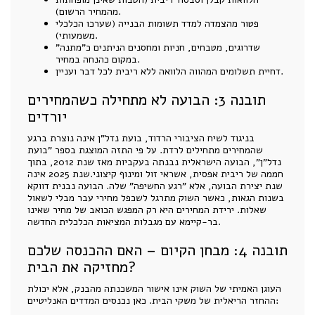
מהמחיר הרשום).
פטור מהצמדה למדד תשומות הבנייה (שערכו הכלכלי
משמעותי).
שדרוגים, מטבחים, חניות ומחסנים הניתנים כ"מתנה"
במקום כהנחה במחיר.
דחיית תשלומים המהווה הלוואה ללא ריבית לכל דבר ועניין.
תובנה 3: הבועה לא מתחילה כשהמחירים
יורדים
בניגוד לשיח הציבורי הרדוד, בועת נדל"ן אינה נוצרת ברגע
שהמחירים מתחילים לרדת. על פי התזה המוצגת בספר "בועת
נדל"ן", הבועה הישראלית נבנתה בעקביות מאז שנת 2012, בתוך
חממה של ריבית אפסית, אשראי זול ומינוף קיצוני.שנת 2025 אינה
שנת יצירת הבועה, אלא "רגע החשיפה" שלה. הבועה נבנית דווקא
בשנות הגאות, כאשר השוק מתרגל לשכפל מחירי עבר מבלי לשאול
שאלות. ירידת המחירים היא רק המפגש הכואב של מחיר שאינו
בר-קיימא עם מגבלות המציאות הכלכלית החדשה.
תובנה 4: מבחן הקיום – האם ההכנסה שלכם
מחזיקה את הבית?
העוגן האמיתי של השוק אינו אישור המשכנתה מהבנק, אלא יכולת
ההחזר הריאלית של משקי הבית. כאן נכנסים המדדים האנליטיים: