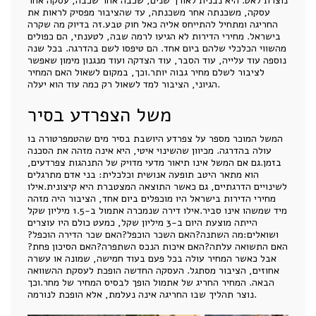
נוצרת לאט. היא נבנית לאורך שנים, שכבה אחר שכבה, עסקה אחר
עסקה, משכנתה אחר משכנתה, עד שהציבור מפסיק לראות את
החריגה ומתחיל להתייחס אליה כאל חוק טבע.זה בדיוק מה שקרה
בישראל. מחירי הדירות לא הגיעו לרמה שבה, לטענתי, הם כפולים
מהשווי הכלכלי שלהם ביום אחד. הם טיפסו לשם בהדרגה. בכל שנה
נוספה עוד עלייה, עוד הסבר, עוד הצדקה ועוד מנגנון מימון שאפשר
לציבור לשלם מחיר גבוה יותר.וכך, במקום לשאול האם המחיר
הגיוני, הציבור למד לשאול רק כמה עוד הוא יעלה.
משל הצפרדע בסיר
המשל המוכר מספר על צפרדע היושבת בסיר מים שהטמפרטורה בו
עולה בהדרגה. מכיוון שהשינוי איטי, היא אינה מזהה את הסכנה
בזמן.גם אם המשל אינו תיאור מדעי מדויק של התנהגות צפרדעים,
הוא מתאר היטב תופעה אנושית וכלכלית: בני אדם מתרגלים
לשינויים הדרגתיים, גם כאשר התוצאה המצטברת היא קיצונית.אילו
מחירי הדירות בישראל היו מוכפלים ביום אחד, הציבור היה מזהה
מיד שמשהו אינו סביר.אילו דירה שנמכרה אתמול ב-1.5 מיליון שקל
הייתה מוצעת היום ב-3 מיליון שקל, כמעט כולם היו עוצרים
ושואלים:מה השתנה?האם השכר הוכפל?האם שכר הדירה הוכפל?
האם התשואה עלתה?האם איכות הנכס השתפרה?האם הסיכון פחת?
אבל כאשר המחיר עולה בכל פעם בעוד חמישה, שמונה או עשרה
אחוזים, הציבור מסתגל. העסקה החדשה הופכת לעסקת ההשוואה
הבאה. המחיר החריג של אתמול הופך לבסיס המחיר של מחר.וכך
נוצר תהליך שבו החריגה אינה נעלמת, אלא הופכת לנורמה.