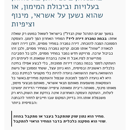
בעלויות וביכולת המימון, או
שהוא נשען על אשראי, מינוף
וציפיות
במשך שנים התרגל שוק הנדל"ן בישראל לשאול כמעט רק שאלה
אחת:
בכמה נמכרה דירה ליד?
המחיר האחרון הפך לעוגן. העסקה
הסמוכה הפכה להוכחה. דירה נמכרה במחיר מסוים, ולכן דירה דומה
לכאורה "שווה" אותו סכום. קרקע נמכרה במחיר מסוים, ולכן זהו
כביכול ערכה. פרויקט חדש נמכר במחיר מסוים, ולכן כל הסביבה
מתיישרת לפיו.אבל זו אינה בהכרח שמאות.זו לעיתים רק
העתקה.לספר בכמה נמכרו דירות סמוכות, בלי לבצע אפילו בחינה
כלכלית ראשונית ובסיסית, הוא ניוון עצל, שטחי ומסוכן של גישת
ההשוואה.גישת ההשוואה נועדה להיות כלי מקצועי לבחינת נכס.
היא לא נועדה להפוך למכונת שכפול והעתקת מחירים.כאשר כל
העסקאות מושפעות מאותם תנאי אשראי, מאותם מבצעי מימון,
מאותו מינוף, מאותה ריבית ומאותה ציפייה שמחירי הדירות ימשיכו
לעלות, העתקת העסקה האחרונה אינה בודקת את השוק.היא רק
משכפלת אותו.וזה בדיוק המקום שבו חייבים לחזור להבחנה
הבסיסית ביותר:
מחיר הוא נתון שוק שהתקבל בעבר או מתקבל בהווה.
שווי הוא מסקנה כלכלית בדבר המחיר הראוי להתקבל.