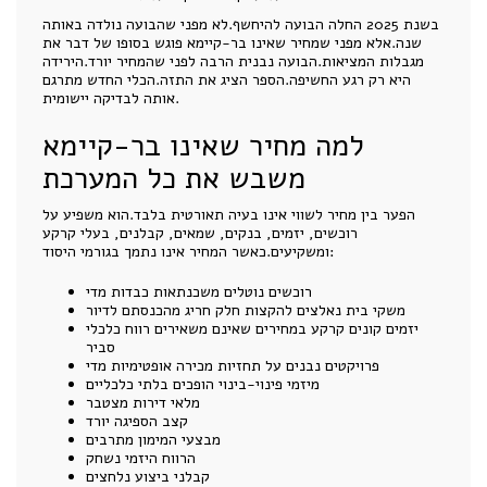
בשנת 2025 החלה הבועה להיחשף.לא מפני שהבועה נולדה באותה
שנה.אלא מפני שמחיר שאינו בר-קיימא פוגש בסופו של דבר את
מגבלות המציאות.הבועה נבנית הרבה לפני שהמחיר יורד.הירידה
היא רק רגע החשיפה.הספר הציג את התזה.הכלי החדש מתרגם
אותה לבדיקה יישומית.
למה מחיר שאינו בר-קיימא
משבש את כל המערכת
הפער בין מחיר לשווי אינו בעיה תאורטית בלבד.הוא משפיע על
רוכשים, יזמים, בנקים, שמאים, קבלנים, בעלי קרקע
ומשקיעים.כאשר המחיר אינו נתמך בגורמי היסוד:
רוכשים נוטלים משכנתאות כבדות מדי
משקי בית נאלצים להקצות חלק חריג מהכנסתם לדיור
יזמים קונים קרקע במחירים שאינם משאירים רווח כלכלי
סביר
פרויקטים נבנים על תחזיות מכירה אופטימיות מדי
מיזמי פינוי-בינוי הופכים בלתי כלכליים
מלאי דירות מצטבר
קצב הספיגה יורד
מבצעי המימון מתרבים
הרווח היזמי נשחק
קבלני ביצוע נלחצים