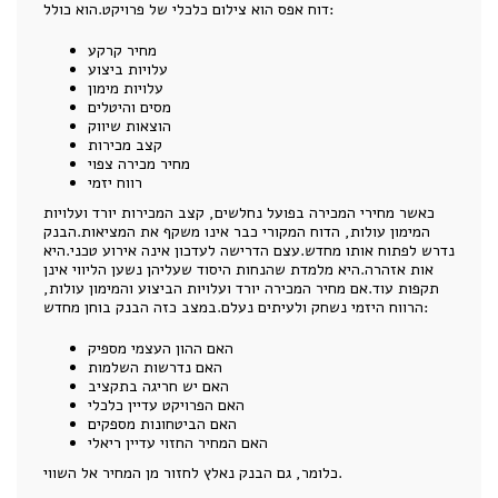
דוח אפס הוא צילום כלכלי של פרויקט.הוא כולל:
מחיר קרקע
עלויות ביצוע
עלויות מימון
מסים והיטלים
הוצאות שיווק
קצב מכירות
מחיר מכירה צפוי
רווח יזמי
כאשר מחירי המכירה בפועל נחלשים, קצב המכירות יורד ועלויות
המימון עולות, הדוח המקורי כבר אינו משקף את המציאות.הבנק
נדרש לפתוח אותו מחדש.עצם הדרישה לעדכון אינה אירוע טכני.היא
אות אזהרה.היא מלמדת שהנחות היסוד שעליהן נשען הליווי אינן
תקפות עוד.אם מחיר המכירה יורד ועלויות הביצוע והמימון עולות,
הרווח היזמי נשחק ולעיתים נעלם.במצב כזה הבנק בוחן מחדש:
האם ההון העצמי מספיק
האם נדרשות השלמות
האם יש חריגה בתקציב
האם הפרויקט עדיין כלכלי
האם הביטחונות מספקים
האם המחיר החזוי עדיין ריאלי
כלומר, גם הבנק נאלץ לחזור מן המחיר אל השווי.