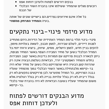
בנקים דורשים לפתוח ולעדכן דוחות אפס
רוכשים מגלים שהמחיר ששילמו אינו בהכרח השווי הכלכלי
של הנכס
כל אלה אינם אירועים נפרדים.הם ביטויים שונים של אותה
המחיר התרחק מהשווי.
בעיה:
מדוע מיזמי פינוי-בינוי נתקעים
פינוי-בינוי תלוי ברמת המחיר העתידית של הדירות.היזם מתחייב
לפנות דיירים, לשלם שכירות, לממן תכנון, לשאת בעלויות מימון,
להקים בניין חדש, לממן היטלים, מסים, שיווק, ביצוע ורווח יזמי.כל
המודל הכלכלי נשען על מחיר המכירה הצפוי.כאשר המחיר מנופח,
ניתן לכאורה לבנות פרויקט עם תמורות נדיבות.כאשר קצב המכירות
נחלש והמחיר האפקטיבי יורד, הכדאיות נעלמת.הבעיה אינה רק
שהרווח קטן.הבעיה היא שהפרויקט כולו נשען על מחיר שלא היה
בר-קיימא מלכתחילה.כאשר השווי הכלכלי נמוך מהמחיר שעליו
נבנה הפרויקט, כל המודל מתערער.לכן פרויקטים נתקעים.לא רק
בגלל ריבית.לא רק בגלל עלויות בנייה.לא רק בגלל רגולציה.אלא
משום שהמחיר שעליו נשענה הכדאיות לא היה בהכרח שווי כלכלי
בר-קיימא.
מדוע הבנקים דורשים לפתוח
ולעדכן דוחות אפס