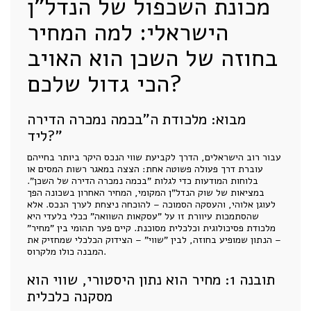
מכונת השכפול של הנדל"ן
הישראלי: למה המחיר
בחוזה של השכן הוא האויב
הכי גדול שלכם?
מבוא: מלכודת ה"בכמה נמכרה הדירה
ליד?"
עבור רוב הישראלים, הדרך לקביעת שווי הנכס היקר ביותר בחייהם
עוברת דרך פעולה פשוטה אחת: הצצה במאגר רשות המסים או
בלוחות המודעות כדי לגלות "בכמה נמכרה הדירה של השכן".
במציאות של שוק הנדל"ן המקומי, המחיר האחרון בשכונה הפך
לעוגן אלוהי, והעסקה הסמוכה – להוכחה ניצחת לערך הנכס. אלא
שהסתמכות עיוורת זו על "עסקאות השוואה" ככלי בלעדי היא
מלכודת פסיכולוגית וכלכלית מסוכנת. קיים פער תהומי בין "מחיר"
– הנתון שמופיע בחוזה, לבין "שווי" – הצידוק הכלכלי שמחזיק את
המבנה כולו מלקרוס.
תובנה 1: מחיר הוא נתון היסטורי, שווי הוא
מסקנה כלכלית