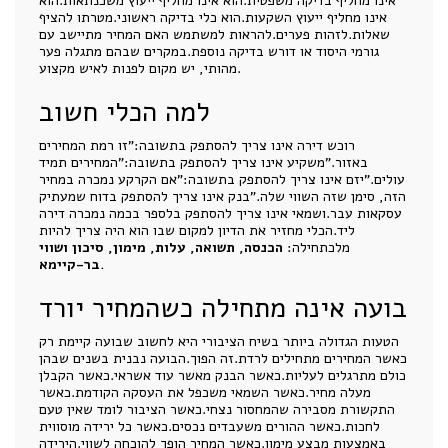
אינו מחליף בדיקה משפטית.הוא אינו מחליף ייעוץ משכנתאות.הוא
אינו מחליף ייעוץ השקעות.הוא כלי בדיקה ראשוני.מטרתו להציף
שאלות.לזהות פערים.להראות למשתמש האם המחיר מתיישב עם
גורמי היסוד או דורש בדיקה נוספת.במקרים שבהם מתגלה פער
מהותי, יש מקום לפנות לאיש מקצוע.
למה הכלי חשוב
רוכש דירה אינו צריך להסתפק בתשובה:"זו רמת המחירים
באזור."משקיע אינו צריך להסתפק בתשובה:"המחירים תמיד
עולים."יזם אינו צריך להסתפק בתשובה:"אם הקרקע נמכרה במחיר
הזה, סימן שזה השווי שלה."בנק אינו צריך להסתפק בדוח שמעתיק
עסקאות עבר.ושמאי אינו צריך להסתפק בלספר בכמה נמכרה דירה
ליד.הכלי מחזיר את הדיון למקום שבו הוא היה צריך להיות
מלכתחילה:
הכנסה, תשואה, עלות, מימון, סיכון ושווי
בר-קיימא.
בועה אינה מתחילה כשהמחיר יורד
הטעות הגדולה ביותר בשיח הציבורי היא לחשוב שבועה קיימת רק
כאשר המחירים מתחילים לרדת.זה הפוך.הבועה נבנית בשנים שבהן
כולם מתרגלים לעליות.כאשר הבנק מאשר עוד אשראי.כאשר הקבלן
מעלה מחיר.כאשר השמאי משכפל את העסקה הקודמת.כאשר
התקשורת מסבירה שהמחסור נצחי.כאשר הציבור לומד שאין טעם
לחכות.כאשר ההורים משעבדים נכסים.כאשר כל ירידה מוסווית
באמצעות מבצע מימון.כאשר המחיר הופך להוכחה לשווי.הירידה