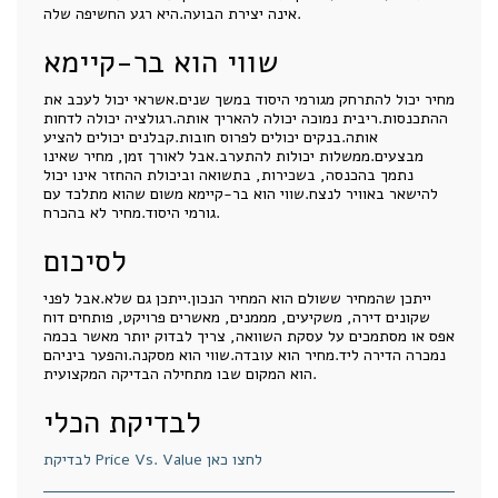
אינה יצירת הבועה.היא רגע החשיפה שלה.
שווי הוא בר-קיימא
מחיר יכול להתרחק מגורמי היסוד במשך שנים.אשראי יכול לעכב את
ההתכנסות.ריבית נמוכה יכולה להאריך אותה.רגולציה יכולה לדחות
אותה.בנקים יכולים לפרוס חובות.קבלנים יכולים להציע
מבצעים.ממשלות יכולות להתערב.אבל לאורך זמן, מחיר שאינו
נתמך בהכנסה, בשכירות, בתשואה וביכולת ההחזר אינו יכול
להישאר באוויר לנצח.שווי הוא בר-קיימא משום שהוא מתלכד עם
גורמי היסוד.מחיר לא בהכרח.
לסיכום
ייתכן שהמחיר ששולם הוא המחיר הנכון.ייתכן גם שלא.אבל לפני
שקונים דירה, משקיעים, מממנים, מאשרים פרויקט, פותחים דוח
אפס או מסתמכים על עסקת השוואה, צריך לבדוק יותר מאשר בכמה
נמכרה הדירה ליד.מחיר הוא עובדה.שווי הוא מסקנה.והפער ביניהם
הוא המקום שבו מתחילה הבדיקה המקצועית.
לבדיקת הכלי
לבדיקת Price Vs. Value לחצו כאן