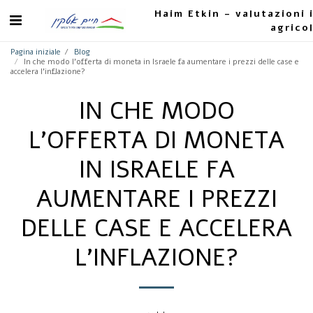
Haim Etkin - valutazioni 
agrico
Pagina iniziale
Blog
In che modo l'offerta di moneta in Israele fa aumentare i prezzi delle case e
accelera l'inflazione?
IN CHE MODO
L'OFFERTA DI MONETA
IN ISRAELE FA
AUMENTARE I PREZZI
DELLE CASE E ACCELERA
L'INFLAZIONE?