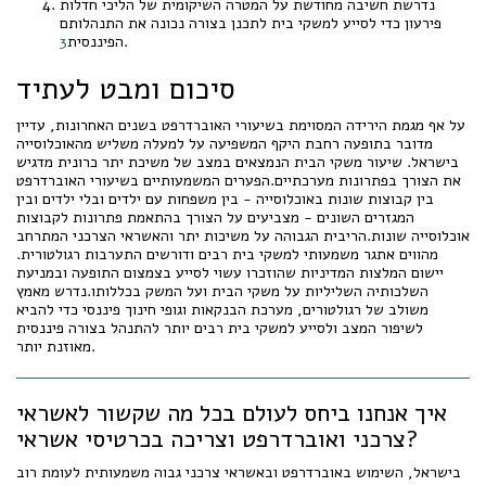
נדרשת חשיבה מחודשת על המטרה השיקומית של הליכי חדלות
פירעון כדי לסייע למשקי בית לתכנן בצורה נכונה את התנהלותם
.
הפיננסית
3
סיכום ומבט לעתיד
על אף מגמת הירידה המסוימת בשיעורי האוברדרפט בשנים האחרונות, עדיין
מדובר בתופעה רחבת היקף המשפיעה על למעלה משליש מהאוכלוסייה
בישראל. שיעור משקי הבית הנמצאים במצב של משיכת יתר כרונית מדגיש
את הצורך בפתרונות מערכתיים.הפערים המשמעותיים בשיעורי האוברדרפט
בין קבוצות שונות באוכלוסייה - בין משפחות עם ילדים ובלי ילדים ובין
המגזרים השונים - מצביעים על הצורך בהתאמת פתרונות לקבוצות
אוכלוסייה שונות.הריבית הגבוהה על משיכות יתר והאשראי הצרכני המתרחב
מהווים אתגר משמעותי למשקי בית רבים ודורשים התערבות רגולטורית.
יישום המלצות המדיניות שהוזכרו עשוי לסייע בצמצום התופעה ובמניעת
השלכותיה השליליות על משקי הבית ועל המשק בכללותו.נדרש מאמץ
משולב של רגולטורים, מערכת הבנקאות וגופי חינוך פיננסי כדי להביא
לשיפור המצב ולסייע למשקי בית רבים יותר להתנהל בצורה פיננסית
מאוזנת יותר.
איך אנחנו ביחס לעולם בכל מה שקשור לאשראי
צרכני ואוברדרפט וצריכה בכרטיסי אשראי?
בישראל, השימוש באוברדרפט ובאשראי צרכני גבוה משמעותית לעומת רוב