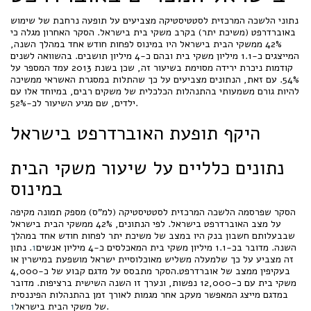
נתוני הלשכה המרכזית לסטטיסטיקה מצביעים על תופעה נרחבת של שימוש
באוברדרפט (משיכת יתר) בקרב משקי בית בישראל. הסקר האחרון מגלה כי
42% ממשקי הבית בישראל היו במינוס לפחות חודש אחד במהלך השנה,
המייצגים כ-1.1 מיליון משקי בית ובהם כ-4 מיליון תושבים. בהשוואה לשנים
קודמות ניכרת ירידה מסוימת בשיעור זה, שכן בשנת 2013 עמד המספר על
54%. עם זאת, הנתונים מצביעים על כך שהתלות במסגרת האשראי ממשיכה
להיות גורם משמעותי בהתנהלות הכלכלית של משקים רבים, במיוחד אלו עם
ילדים, שם מגיע השיעור לכ-52%.
היקף תופעת האוברדרפט בישראל
נתונים כלליים על שיעור משקי הבית
במינוס
הסקר שפרסמה הלשכה המרכזית לסטטיסטיקה (למ"ס) מספק תמונה מקיפה
על מצב האוברדרפט בישראל. לפי הנתונים, 42% ממשקי הבית בישראל
שבבעלותם חשבון בנק היו במצב של משיכת יתר לפחות חודש אחד במהלך
השנה. מדובר בכ-1.1 מיליון משקי בית המאכלסים כ-4 מיליון אנשים
1
. נתון
זה מצביע על כך שלמעלה משליש מאוכלוסיית ישראל מושפעת במישרין או
בעקיפין ממצב של אוברדרפט.הסקר מתבסס על מדגם קבוע של כ-4,000
משקי בית עם כ-12,000 נפשות, ונערך זו השנה השישית ברציפות. מדובר
במדגם מייצג המאפשר מעקב אחר מגמות לאורך זמן בהתנהלות הפיננסית
.
של משקי הבית בישראל
1