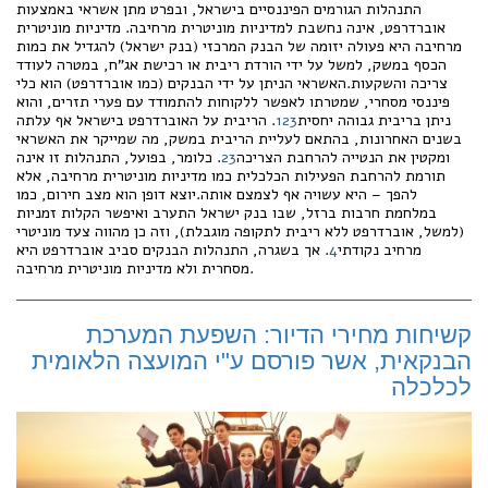
התנהלות הגורמים הפיננסיים בישראל, ובפרט מתן אשראי באמצעות
אוברדרפט, אינה נחשבת למדיניות מוניטרית מרחיבה. מדיניות מוניטרית
מרחיבה היא פעולה יזומה של הבנק המרכזי (בנק ישראל) להגדיל את כמות
הכסף במשק, למשל על ידי הורדת ריבית או רכישת אג"ח, במטרה לעודד
צריכה והשקעות.האשראי הניתן על ידי הבנקים (כמו אוברדרפט) הוא כלי
פיננסי מסחרי, שמטרתו לאפשר ללקוחות להתמודד עם פערי תזרים, והוא
ניתן בריבית גבוהה יחסית
3
2
1
. הריבית על האוברדרפט בישראל אף עלתה
בשנים האחרונות, בהתאם לעליית הריבית במשק, מה שמייקר את האשראי
ומקטין את הנטייה להרחבת הצריכה
3
2
. כלומר, בפועל, התנהלות זו אינה
תורמת להרחבת הפעילות הכלכלית כמו מדיניות מוניטרית מרחיבה, אלא
להפך – היא עשויה אף לצמצם אותה.יוצא דופן הוא מצב חירום, כמו
במלחמת חרבות ברזל, שבו בנק ישראל התערב ואיפשר הקלות זמניות
(למשל, אוברדרפט ללא ריבית לתקופה מוגבלת), וזה כן מהווה צעד מוניטרי
מרחיב נקודתי
4
. אך בשגרה, התנהלות הבנקים סביב אוברדרפט היא
מסחרית ולא מדיניות מוניטרית מרחיבה.
קשיחות מחירי הדיור: השפעת המערכת
הבנקאית, אשר פורסם ע"י המועצה הלאומית
לכלכלה