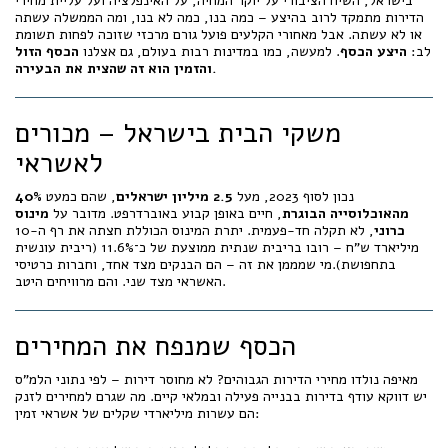
בישראל, השיח הציבורי על יוקר המחיה, על האינפלציה ועל עליית מחירי
הדירות מתמקד לרוב בהיצע – כמה בנו, כמה לא בנו, ומה הממשלה עשתה
או לא עשתה. אבל מאחורי הקלעים פועל גורם מרכזי שזוכה לפחות תשומת
לב:
היצע הכסף
. למעשה, כמו במדינות רבות בעולם, גם אצלנו
הכסף הזול
והזמין הוא זה שהצית את הבעירה.
משקי הבית בישראל – מכורים
לאשראי
נכון לסוף 2023, מעל
2.5 מיליון ישראלים
, שהם כמעט
40%
מהאוכלוסייה הבוגרת
, חיים באופן קבוע באוברדרפט. מדובר על
מינוס
כרוני
, לא תקלה חד-פעמית. יתרת המינוס הכוללת חצתה את רף ה-10
מיליארד ש"ח – רובו בריבית שנתית ממוצעת של כ־11.6% (ריבית עונשית
בתחפושת).מי שמממן את זה – הם הבנקים מצד אחד, וחברות כרטיסי
האשראי מצד שני. והם מרוויחים היטב.
הכסף שמנפח את המחירים
מאיפה נולדו מחירי הדירות הגבוהים? לא מחוסר דירות – לפי נתוני הלמ"ס
יש דווקא עודף בדירות בבנייה פעילה ובמלאי קיים. מה שגרם למחירים לזנק
הם עשרות מיליארדי שקלים של אשראי זמין: