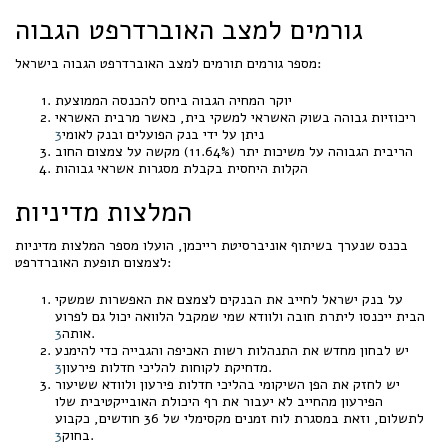
גורמים למצב האוברדרפט הגבוה
מספר גורמים תורמים למצב האוברדרפט הגבוה בישראל:
יוקר המחיה הגבוה ביחס להכנסה הממוצעת
ריכוזיות גבוהה בשוק האשראי למשקי בית, כאשר מרבית האשראי
ניתן על ידי בנק הפועלים ובנק לאומי
3
הריבית הגבוהה על משיכות יתר (11.64%) מקשה על צמצום החוב
הקלות היחסית בקבלת מסגרות אשראי גבוהות
המלצות מדיניות
בכנס שנערך בשיתוף אוניברסיטת רייכמן, הועלו מספר המלצות מדיניות
לצמצום תופעת האוברדרפט:
על בנק ישראל לחייב את הבנקים לצמצם את האפשרות שמשקי
הבית ייכנסו ליתרת חובה ולוודא שמי שמקבל הלוואה יכול גם לפרוע
.
אותה
3
יש לבחון מחדש את התנהלות רשות האכיפה והגבייה כדי להימנע
.
מדחיקת לקוחות להליכי חדלות פירעון
3
יש לחזק את הפן השיקומי בהליכי חדלות פירעון ולוודא ששיעור
הפירעון מהחייב לא יעבור את רף היכולת האובייקטיבית שלו
לתשלום, וזאת במסגרת לוח זמנים מקסימלי של 36 חודשים, כקבוע
.
בחוק
3