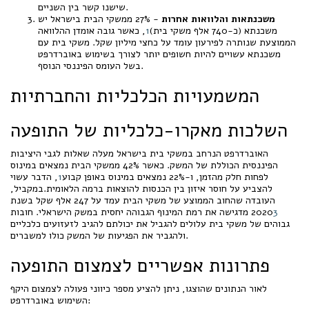
שישנו קשר בין השניים.
משכנתאות והלוואות אחרות
- 27% ממשקי הבית בישראל יש
משכנתא (כ-740 אלף משקי בית)
1
, כאשר גובה אומדן ההלוואה
הממוצעת שנותרה לפירעון עומד על כחצי מיליון שקל. משקי בית עם
משכנתא עשויים להיות חשופים יותר לצורך בשימוש באוברדרפט
בשל העומס הפיננסי הנוסף.
המשמעויות הכלכליות והחברתיות
השלכות מאקרו-כלכליות של התופעה
האוברדרפט הנרחב במשקי בית בישראל מעלה שאלות לגבי היציבות
הפיננסית הכוללת של המשק. כאשר 42% ממשקי הבית נמצאים במינוס
לפחות חלק מהזמן, ו-22% נמצאים במינוס באופן קבוע
1
, הדבר עשוי
להצביע על חוסר איזון בין הכנסות להוצאות ברמה הלאומית.במקביל,
העובדה שהחוב הממוצע של משקי הבית עמד על 247 אלף שקל בשנת
3
2020
מדגישה את רמת המינוף הגבוהה יחסית במשק הישראלי. חובות
גבוהים של משקי בית עלולים להגביל את יכולתם להגיב לזעזועים כלכליים
ולהגביר את הפגיעות של המשק כולו למשברים.
פתרונות אפשריים לצמצום התופעה
לאור הנתונים שהוצגו, ניתן להציע מספר כיווני פעולה לצמצום היקף
השימוש באוברדרפט: