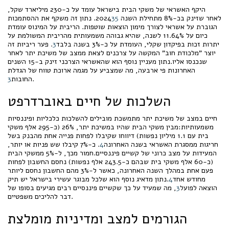
היקף האשראי של משקי הבית בישראל עומד על כ-230 מיליארד שקל,
לאחר שזינק בכ-8% מתחילת השנה 2024
5
3
. נתון זה משקף את ההסתמכות
הגוברת על אשראי לצורך מימון הוצאות שוטפות. הריבית על המינוס עומדת
כיום על 11.64% לשנה, שהיא גבוהה משמעותית מהריבית המשולמת על
יתרות זכות בפיקדון שקלי, העומדת על כ-3% בשנה בלבד
3
. פער ריביות זה
יוצר "מלכודת חוב" המקשה על צרכנים לצאת ממצב של משיכת יתר לאחר
שנכנסו אליו.נתון מעניין נוסף הוא שהאשראי הצרכני זינק ב-15 השנים
האחרונות פי ארבעה, מה שמצביע על מגמה ארוכת טווח של הגדלת
.
החובות
3
השלכות של חיים באוברדרפט
חיים במצב של משיכת יתר מתמשכת מובילים להשלכות כלכליות ופיננסיות
משמעותיות:מבין משקי הבית שהיו במשיכת יתר, 26% (כ-295 אלף משקי
בית עם 1.1 מיליון נפשות) דיווחו שקיבלו לפחות פנייה אחת מהבנק בשל
חריגות ממסגרת האשראי בשנה האחרונה
4
. כ-7% קיבלו שש פניות או יותר,
המעידות על מצב כרוני של קשיים פיננסיים.חמור מכך, ל-5% ממשקי הבית
(כ-60 אלף משקי בית שבהם כ-243.5 אלף נפשות) נחסם החשבון לפחות
פעם אחת במהלך השנה האחרונה, כאשר ל-3% מהם החשבון נחסם ליותר
מחודש אחד
4
.נתון מדאיג נוסף הוא שלכל מבוגר עשירי בישראל יש תיק
הוצאה לפועל
3
, מה שמעיד על כך שקשיים פיננסיים רבים מגיעים בסופו של
דבר להליכים משפטיים.
הגורמים למצב ומדיניות מומלצת