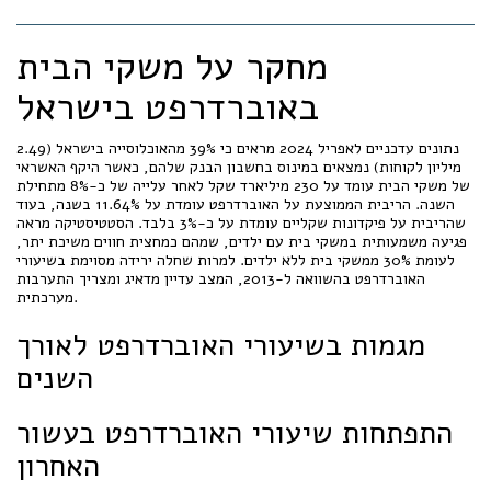
מחקר על משקי הבית
באוברדרפט בישראל
נתונים עדכניים לאפריל 2024 מראים כי 39% מהאוכלוסייה בישראל (2.49
מיליון לקוחות) נמצאים במינוס בחשבון הבנק שלהם, כאשר היקף האשראי
של משקי הבית עומד על 230 מיליארד שקל לאחר עלייה של כ-8% מתחילת
השנה. הריבית הממוצעת על האוברדרפט עומדת על 11.64% בשנה, בעוד
שהריבית על פיקדונות שקליים עומדת על כ-3% בלבד. הסטטיסטיקה מראה
פגיעה משמעותית במשקי בית עם ילדים, שמהם כמחצית חווים משיכת יתר,
לעומת 30% ממשקי בית ללא ילדים. למרות שחלה ירידה מסוימת בשיעורי
האוברדרפט בהשוואה ל-2013, המצב עדיין מדאיג ומצריך התערבות
מערכתית.
מגמות בשיעורי האוברדרפט לאורך
השנים
התפתחות שיעורי האוברדרפט בעשור
האחרון