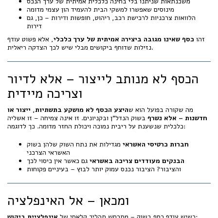
משכנתאות שניתנו בלי בחינה כלכלית אמיתית של ערך הנכס
מינוסים שאפשרו למשקי הבית להעמיד הון עצמי מדומה
הלוואות צרכניות לרכישת רכב, ריהוט, חופשות ודירות – כן, גם
דירות
זהו
כסף שאינו מגובה ביצירה אמיתית של ערך כלכלי
, אלא פשוט עודף
נזילות שדוחף ביקושים מבלי שיש לכך הצדקה ריאלית.
הכסף לא מנותב לייצור – אלא לדיור
וצריכה מיידית
מה שקורה בפועל הוא ש
היצע הכסף לא מושקע בתשתיות, ייצור או
חדשנות – אלא נשרף
בשוק הנדל"ן ובקניונים. זו אינה צמיחה – זו אשליה
כלכלית שנשענת על ריבית נמוכה ויכולת החזר מדומה. כך לדוגמה:
חברות כרטיסי האשראי
מגדילות את נתח השוק שלהן בשוק
האשראי הצרכני
הבנקים מעודדים צריכה באשראי
גם כאשר אין כיסוי לכך
והציבור? הציבור נכנס עמוק יותר לבוץ – בעיניים פקוחות
ומכאן – אל האינפלציה
:
כשיש עודף כסף בשוק – מתרחש תהליך קלאסי של
אינפלציית ביקוש