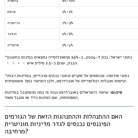
8%–10%
גרמניה
3%–5%
צרפת
7%–9%
בריטניה
5%–6%
הולנד
3%–4%
איטליה
*נתוני ישראל: נכון ל-2024, כ-39% מהאוכלוסייה נמצאים במינוס בחשבון
.
הבנק, שהם כ-2.5 מיליון איש
1
2
4
7
*נתוני אירופה: מבוססים על סקרים ונתוני בנקים מרכזיים; במדינות רבות
קיימות מגבלות רגולטוריות על אוברדרפט, ולכן השיעור נמוך משמעותית.
סיכום:
שיעור הישראלים באוברדרפט גבוה פי כמה מהמקובל במדינות
המפותחות, שם המינוס נדיר או מוגבל מאוד.
האם ההתנהלות וההתנהגות הזאת של הגורמים
הפיננסים נכנסים לגדר מדיניות מוניטרית
מרחיבה?