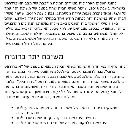
נתוני השנים האחרונות מציירים תמונה מורכבת של מצב האוברדרפט
בישראל. בשנת 2013, שיעור משקי הבית שהיו במצב של משיכת יתר עמד
על 54%, ומאז ניכרת מגמת ירידה מסוימת
4
. נכון לשנת 2019, שיעור משקי
הבית שהיו במשיכת יתר לפחות חודש אחד במהלך השנה ירד ל-42%, שהם
כ-1.1 מיליון משקי בית המונים כ-4 מיליון נפשות
4
.הנתונים העדכניים
ביותר, מאפריל 2024, מצביעים על 39% מכלל האוכלוסייה (כ-2.49 מיליון
לקוחות) הנמצאים במצב של מינוס בחשבונם
5
3
. יש לציין שלמרות שחלה
ירידה באחוזים לאורך השנים, המספר המוחלט של אנשים במינוס גדל,
בעיקר בשל גידול האוכלוסייה.
משיכת יתר כרונית
נתון מדאיג במיוחד הוא שיעור משקי הבית הנמצאים במצב של "אוברדרפט
כרוני". נכון לדצמבר 2023, כ-26.3% מהאוכלוסייה היו במשיכת יתר
כרונית, ירידה קלה מ-26.9% בסוף שנת 2022
1
. מחקר משנת 2019 הראה
כי 22% ממשקי הבית דיווחו שהם נמצאים באוברדרפט "בדרך כלל", כלומר
10 חודשים או יותר בשנה האחרונה
4
. זוהי ירידה משמעותית בהשוואה
לנתוני 2013, אז עמד השיעור על 34%
4
.מבחינת משך הזמן שמשקי בית
מבלים במינוס, הנתונים מ-2019 מראים כי:
10% ממשקי הבית היו במצב של משיכת יתר לתקופה של עד 3
חודשים בשנה
10% נוספים היו במינוס בין 4 ל-9 חודשים בשנה
22% היו במינוס לתקופה ארוכה של 10 חודשים או יותר
4