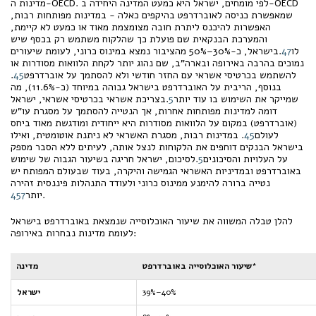
מדינות ה-OECD. לפי מומחים, ישראל היא כמעט המדינה היחידה ב-OECD
שמאפשרת כניסה לאוברדרפט בהיקפים כאלה - במדינות מפותחות רבות,
האפשרות להיכנס ליתרת חובה מצומצמת מאוד או כמעט לא קיימת,
והמערכת הבנקאית שם פועלת כך שהלקוח משתמש רק בכסף שיש
לו
7
4
.בישראל, כ-30%–50% מהציבור נמצא במינוס כרוני, לעומת שיעורים
נמוכים בהרבה באירופה ובארה"ב, שם נהוג יותר לקחת הלוואות מסודרות או
להשתמש בכרטיסי אשראי עם החזר חודשי ולא להסתמך על אוברדרפט
5
4
.
בנוסף, הריבית על האוברדרפט בישראל גבוהה במיוחד (כ-11.6%), מה
שמייקר את השימוש בו עוד יותר
5
.בצריכת אשראי בכרטיסי אשראי, ישראל
דומה למדינות מפותחות אחרות, אך הנטייה להסתמך על מסגרת עו"ש
(אוברדרפט) במקום על הלוואות מסודרות היא ייחודית ומודגשת מאוד ביחס
לעולם
5
4
. במדינות רבות, מסגרת האשראי לא ניתנת אוטומטית, ואילו
בישראל הבנקים דוחפים את הלקוחות לנצל אותה, לעיתים ללא הסבר מספק
על העלויות והסיכונים
5
.לסיכום, ישראל חריגה בשיעור הגבוה של שימוש
באוברדרפט ובמדיניות האשראי הגמישה והיקרה, בעוד שבעולם המפותח יש
נטייה ברורה להימנע ממינוס כרוני ולעודד התנהלות פיננסית זהירה
.
יותר
7
5
4
להלן טבלה המשווה את שיעור האוכלוסייה שנמצאת באוברדרפט בישראל
לעומת מדינות נבחרות באירופה:
שיעור האוכלוסייה באוברדרפט*
מדינה
39%–40%
ישראל