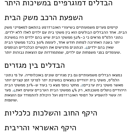
הבדלים דמוגרפיים במשיכות היתר
השפעת הרכב משק הבית
קיימים פערים משמעותיים בשיעורי האוברדרפט בהתאם למאפייני משק
הבית. אחד ההבדלים הבולטים הוא בין משקי בית עם ילדים לאלו ללא ילדים.
נתוני הלמ"ס מראים כי כ-52% ממשקי הבית שיש בהם ילדים היו במשיכת
יתר בשנה האחרונה לפחות חודש אחד, לעומת 30% בלבד ממשקי הבית
שאין בהם ילדים
4
. הנתונים מדגישים את הקשיים הכלכליים הנוספים
שעומדים בפני משפחות עם ילדים, שמתמודדות עם הוצאות גבוהות יותר.
הבדלים בין מגזרים
נמצאו הבדלים משמעותיים גם בין מגזרים שונים באוכלוסייה. על פי נתוני
הלמ"ס, משקי בית יהודיים נמצאים במשיכת יתר לפרקי זמן קצרים יותר
מאשר משקי בית ערביים
2
. מחקר נוסף מצא כי בעוד ש-31% ממשקי הבית
היהודיים נוטלים משכנתא, רק 4% ממשקי הבית הערביים עושים זאת
4
. פער
זה עשוי להשפיע על דפוסי האוברדרפט ועל היכולת להתמודד עם הוצאות
שוטפות.
היקף החוב והשלכות כלכליות
היקף האשראי והריבית