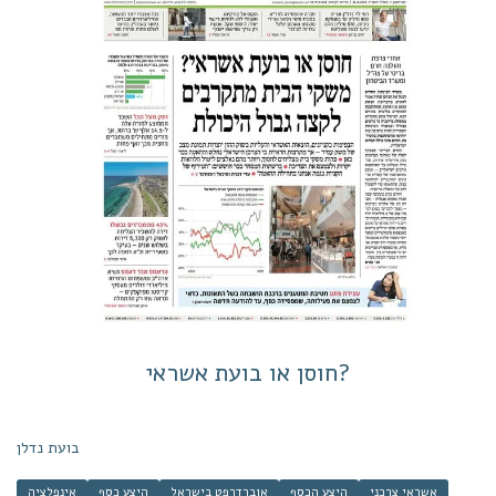
חוסן או בועת אשראי?
בועת נדלן
אשראי צרכני
היצע הכסף
אוברדרפט בישראל
היצע כסף
אינפלציה