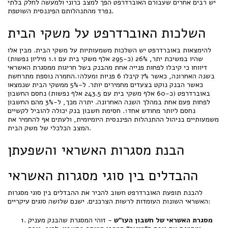
יש רבים אחרים שעבורם האוברדרפט הפך למצב כרוני ולמעשה לחלק בלתי
נפרד מהתנהלותם הפיננסית השוטפת.
השלכות האוברדרפט על משקי הבית
להימצאות באוברדרפט יש השלכות משמעותיות על משקי הבית. מבין אלו
שהיו במשיכת יתר, 26% (כ-295 אלף משקי בית עם 1.1 מיליון נפשות)
דיווחו כי קיבלו לפחות פנייה אחת מהבנק בשל חריגות ממסגרת האשראי
בשנה האחרונה, כאשר 7% קיבלו 6 פניות ומעלה
1
.החמרה נוספת מתרחשת
כאשר הבנק נוקט בצעדים מחמירים יותר. ל-5% ממשקי הבית שנמצאו
באוברדרפט (כ-60 אלף משקי בית עם 243.5 אלף נפשות) נחסם החשבון
לפחות פעם אחת במהלך השנה האחרונה. יתרה מכך, ל-3% מהם החשבון
נחסם ליותר מחודש אחד
1
. חסימת חשבון בנק יכולה להוביל לקשיים
משמעותיים בניהול ההתנהלות הפיננסית היומיומית, ולעתים אף להחמיר את
המצב הכלכלי של משק הבית.
הבנת מסגרות האשראי והשפעתן
ההבדלים בין סוגי מסגרות האשראי
להבנת תופעת האוברדרפט חשוב להכיר את ההבדלים בין סוגי מסגרות
האשראי השונות העומדות לרשות הצרכנים. ישנם שלושה סוגים עיקריים:
מסגרת האשראי של חשבון העו"ש
- זוהי המסגרת שהבנק מעניק