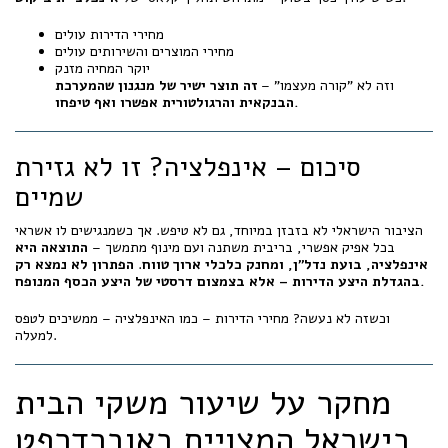
מחירי הדירות עולים
מחירי המוצרים והשירותים עולים
יוקר המחיה מזנק
וזה לא "קורה מעצמו" –
זה תוצר ישיר של מנגנון שהמערכת
הבנקאית והרגולטורית אפשרו ואף טיפחו.
סיכום – אינפלציה? זו לא גזירת
שמיים
הציבור הישראלי לא בזבזן במיוחד, גם לא טיפש. אך כשמנגישים לו אשראי
בכל אפיק אפשרי, בריבית משתנה ועם מינוף מתמשך –
התוצאה היא
אינפלציה, בועת נדל"ן, ומחנק כלכלי ארוך טווח
.
הפתרון לא נמצא רק
בהגדלת היצע הדירות – אלא בצמצום דרסטי של היצע הכסף המנופח.
וכשזה לא נעשה? מחירי הדירות – כמו האינפלציה – ממשיכים לטפס
למעלה.
מחקר על שיעור משקי הבית
בישראל המצויים באוברדרפט