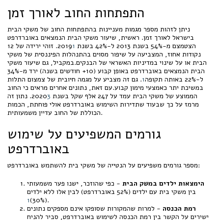
התפתחות החוב לאורך זמן
ניתן לזהות מספר מגמות מעניינות בהתפתחות החוב של משקי הבית
בישראל לאורך זמן. ראשית, שיעור משקי הבית הנמצאים באוברדרפט
הצטמצם מ-54% בשנת 2013 ל-42% בשנת 2019
1
. זוהי ירידה של 12
נקודות אחוז, המצביעה על שיפור מסוים בהתנהלות הפיננסית של משקי
הבית או על שינוי במדיניות האשראי של הבנקים.במקביל, גם שיעור משקי
הבית הנמצאים באוברדרפט באופן קבוע (10+ חודשים בשנה) ירד מ-34%
ל-22% באותה תקופה
1
. גם זה מצביע על מגמה חיובית של צמצום התלות
במשיכת יתר כאמצעי מימון קבוע.עם זאת, נתונים אחרים מראים כי החוב
הממוצע של משקי הבית עמד על 247 אלף שקל בשנת 2020
3
. נתון זה
מרמז על כך שבעוד שתדירות השימוש באוברדרפט אולי פוחתת, הכמות
הכוללת של החוב עדיין משמעותית.
גורמים המשפיעים על שימוש
באוברדרפט
מספר גורמים משפיעים על הנטייה של משקי בית להשתמש באוברדרפט:
הימצאות ילדים במשק הבית
- כפי שהוזכר, ישנו פער משמעותי
בין משקי בית עם ילדים (52% באוברדרפט) לבין אלו ללא ילדים
1
(30%)
.
רמת הכנסה
- למרות שהמקורות שסופקו אינם מספקים נתונים
ישירים על הקשר בין רמת הכנסה לשימוש באוברדרפט, סביר להניח