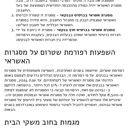
ומסמנת את גובה ה"מינוס" המרבי המותר בחשבון. לרוב, גובה
מסגרת האשראי יהיה כפולה מההכנסה החודשית הממוצעת של בעל
.
החשבון
2
מסגרת אשראי בכרטיס הבנקאי
- מסגרת זו קשורה לכרטיס
האשראי שמנפיק הבנק בו מתנהל החשבון, והיא תלויה במסגרת
.
האשראי הכללית של חשבון העו"ש
2
מסגרת אשראי בכרטיס חוץ בנקאי
- מסגרת זו ניתנת על ידי
חברות כרטיסי האשראי שאינן בבעלות הבנקים, בעקבות הרפורמה
.
שהפרידה בין חברות האשראי לבנקים
2
השפעות רפורמת שטרום על מסגרות
האשראי
רפורמת שטרום, שיושמה בשנים האחרונות, השפיעה משמעותית על מסגרות
האשראי בבנקים. על פי רפורמה זו, הבנקים הגדולים נדרשים לצמצם באופן
הדרגתי את מסגרות האשראי של לקוחותיהם. עד שנת 2024, מסגרות
האשראי בבנקים אלו אמורות להגיע ל-51% לכל היותר, בהשוואה להיקפן
ב-2015
2
.עם זאת, הרפורמה קבעה כי המסגרות לא יצומצמו לפחות
מ-8,500 שקל לחודש, ואינה חלה על מסגרות אשראי הנמוכות מסכום זה
2
.
שינויים אלו עשויים להשפיע על יכולתם של משקי בית להישען על מסגרות
אשראי גבוהות, ועשויים להוביל לשינוי בדפוסי השימוש באוברדרפט בשנים
הבאות.
מגמות בחוב משקי הבית