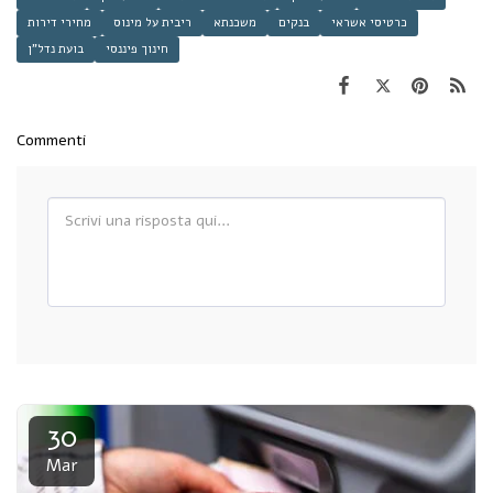
כרטיסי אשראי
בנקים
משכנתא
ריבית על מינוס
מחירי דירות
חינוך פיננסי
בועת נדל"ן
Commenti
30
Mar