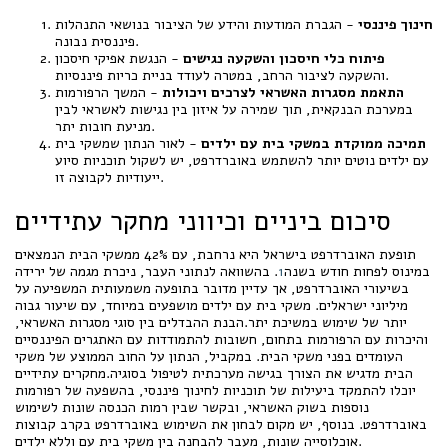
חינוך פיננסי
- הגברת המודעות והידע של הציבור בנושאי התנהלות
פיננסית נבונה.
פיתוח כלי חיסכון והשקעה נגישים
- הנגשת אפיקי חיסכון
והשקעה לציבור הרחב, במטרה לעודד בניית כריות פיננסיות.
התאמת מסגרות האשראי לצרכים ויכולות
- המשך הרפורמות
במערכת הבנקאית, תוך שמירה על איזון בין נגישות לאשראי לבין
מניעת חובות יתר.
תמיכה ממוקדת במשקי בית עם ילדים
- לאור הנתון שמשקי בית
עם ילדים נוטים יותר להשתמש באוברדרפט, יש לשקול תוכניות סיוע
ייעודיות לקבוצה זו.
סיכום ביניים וכיווני מחקר עתידיים
תופעת האוברדרפט בישראל היא נרחבת, עם 42% ממשקי הבית הנמצאים
במינוס לפחות חודש בשנה
1
. בהשוואה לנתוני העבר, ניכרת מגמה של ירידה
בשיעורי האוברדרפט, אך עדיין מדובר בתופעה משמעותית המשפיעה על
מיליוני ישראלים. משקי בית עם ילדים מושפעים במיוחד, עם שיעור גבוה
יותר של שימוש במשיכת יתר.הבנת ההבדלים בין סוגי מסגרות האשראי,
והיכרות עם הרפורמות בתחום, חשובות להתמודדות עם האתגרים הפיננסיים
העומדים בפני משקי הבית. במקביל, הנתון על החוב הממוצע של משקי
הבית מדגיש את הצורך בגישה מערכתית לטיפול בסוגיה.מחקרים עתידיים
יוכלו להתמקד ביעילות של תוכניות לחינוך פיננסי, בהשפעה של רפורמות
נוספות בשוק האשראי, ובקשר שבין רמות הכנסה שונות לשימוש
באוברדרפט. בנוסף, יש מקום לבחון את השימוש באוברדרפט בקרב קבוצות
אוכלוסייה שונות, מעבר להבחנה בין משקי בית עם וללא ילדים.