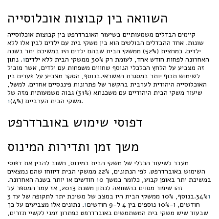
השוואה בין קבוצות אוכלוסייה
קיימים הבדלים משמעותיים בשיעור האוברדרפט בין קבוצות אוכלוסייה
שונות. אחד ההבדלים הבולטים הוא בין משקי בית עם ילדים לבין אלו ללא
ילדים. כמחצית (52%) ממשקי הבית שבהם ילדים היו במשיכת יתר בשנה
האחרונה לפחות חודש אחד, לעומת רק 30% ממשקי הבית ללא ילדים
1
. נתון
זה מצביע על הלחץ הכלכלי הנוסף שחווים משפחות עם ילדים, אשר מוביל
לשימוש תכוף יותר במסגרת האשראי.בנוסף, הסקר מצביע על פערים בין
האוכלוסייה היהודית לערבית בהקשר של פתרונות פיננסיים אחרים. למשל,
שיעור משקי הבית היהודיים עם משכנתא (31%) גבוה משמעותית מזה של
.
משקי הבית הערביים (4%)
1
דפוסי שימוש באוברדרפט
משך זמן ותדירות המינוס
מעבר לשיעור הכללי של משקי הבית במינוס, חשוב להבין את דפוסי
השימוש באוברדרפט. לפי הנתונים, 22% ממשקי הבית דיווחו שהם נמצאים
במשיכת יתר באופן קבוע, כלומר במשך 10 חודשים או יותר בשנה האחרונה.
זהו שיפור מסוים בהשוואה לנתון משנת 2013, אז עמד המספר על
1
34%
.בנוסף, 10% ממשקי הבית היו במצב של משיכת יתר לתקופה של עד 3
חודשים, ו-10% נוספים בין 4 ל-9 חודשים
1
. נתונים אלו מצביעים על כך
שבעוד שיש משקי בית המשתמשים באוברדרפט כפתרון זמני לקשיי תזרים,