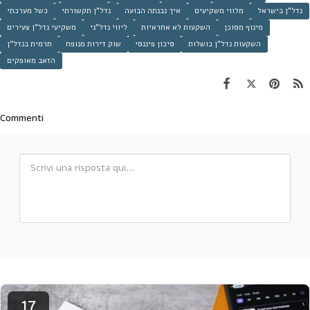
נדל"ן בישראל
מלווי משקיעים
איך נבנתה הבועה
נדל"ן תקשורתי
כשל מערכתי
מינוף מסוכן
השקעות לא אחראיות
ליווי נדל"ני
משקיעי נדל"ן צעירים
השקעות נדל"ן כושלות
סיכון פיננסי
שוק דירות מנופח
תרמית בנדל"ן
הזאב מאופקים
Commenti
17