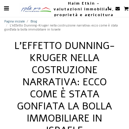
Haim Etkin -
valutazioni immobiliari,
proprietà e agricoltura
Pagina iniziale
Blog
L'effetto Dunning-Kruger nella costruzione narrativa: ecco come è stata
gonfiata la bolla immobiliare in Israele
L'EFFETTO DUNNING-
KRUGER NELLA
COSTRUZIONE
NARRATIVA: ECCO
COME È STATA
GONFIATA LA BOLLA
IMMOBILIARE IN