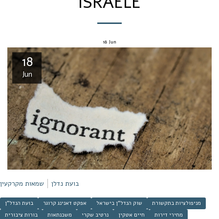
ISRAELE
18
Jun
18
Jun
בועת נדלן
שמאות מקרקעין
מניפולציות בתקשורת
שוק הנדל"ן בישראל
אפקט דאנינג קרוגר
בועת הנדל"ן
מחירי דירות
חיים אטקין
נרטיב שקרי
משכנתאות
בורות ציבורית