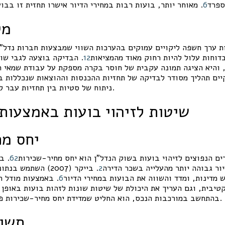
ספרד
6
. מאוחר יותר, בועות רבות במחירי הדיור אישרו תחזית זו בב
מק
ת ערך חשפה ליקויים עמוקים בהערכות השווי שמבצעות חברות נדל"ן 
דוחות עלול להיות רחוק מאוד מהמציאות
12
. הבדיקה בוצעה לגבי שו
 והיא הציגה תמונה עקבית של חוסר בקרה מספקת על עבודת שמאי ה
יים תהליך מסודר לבדיקה של תחזיות ההכנסות וההוצאות שנכללות ב
.
ניתוח של סטיות בין תחזיות עבר ל
שיטות לזיהוי בועות באמצעות
יחס מח
ים הנפוצים לזיהוי בועות בשוק הנדל"ן הוא יחס מחיר-שכירות
2
6
. ב
יור גבוהה יותר מהעלייה בשכר הדירה
2
. בייקר (2007) השתמ
מדינות, ומדד והשווה את הבועות במחירי הדיור
6
. באמצעות מודל ת
יבית, וגם העריך את היכולת של שיטות שונות לזהות בועות באופן 
.
בהתחשב במורכבות הנכס, הוא החליט שמדידת יחס מחיר-שכירות פ
תשוא