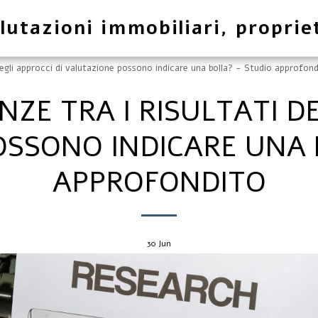
lutazioni immobiliari, proprie
 degli approcci di valutazione possono indicare una bolla? - Studio approfon
NZE TRA I RISULTATI DE
SSONO INDICARE UNA 
APPROFONDITO
30
Jun