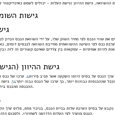
 ההשוואה, גישת ההיוון וגישת העלות - יכולים לשמש כאינדיקטור ל
גישות השומ
גיש
ם את שווי הנכס לפי מחיר השוק שלו, על ידי השוואת הנכס הנדון לנ
ערכת נכס לפי השיטה ההשוואתית מחייבת השוואה לנכסים דומים, כא
ות להיות אמיתיות – עסקאות בין צדדים שאינם קשורים זה לזה ובין 
גישת ההיוון (הגיש
ערך הנכס על בסיס היותו השקעה אשר תניב פירות
4
. ערכו של נכס ה
וככל שההכנסות גבוהות יותר, כך ערכו של הנכס גבוה יותר
4
5
. גישה 
.
ההכנסה מהנכס ביח
ג
 נקבע על בסיס הערכת עלות בניית הנכס, בניכוי פחת, פלוס ערך הק
.
הנכס מוערך לפי העלות הדרושה לשחזורו, ולסכום הזה