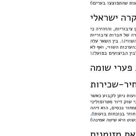
ועות שהתפוצצו בערים
6
רה ישראלי
ציבוריות, והזהירה כי
רה של חברות ציבוריות
שווי
12
. בין השאר עלה
הערכות השווי, ואף לא
בין הביצועים בפועל
12
 פערי שומה
יר-שכירות
ועות ניתן לקבוע כאשר
ש בנתוני שוק דיור מטרופוליני
מחור נכסים, הוא זיהה
חוזר בנוכחות בועות
6
.
שוט היא שיטה אמינה
6
ת מזומנים