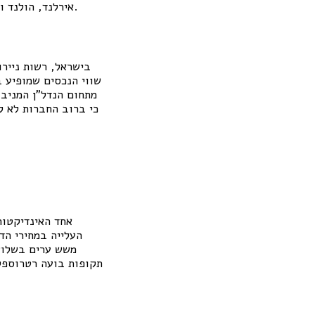
.
אירלנד, הולנד ו
בישראל, רשות ניירו
שווי הנכסים שמופיע ב
מתחום הנדל"ן המניב,
כי ברוב החברות לא ק
אחד האינדיקטור
העלייה במחירי הד
משש ערים בשלוש 
תקופות בועה רטרוספקט