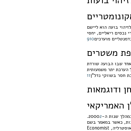
קונומטריים
זיהוי בועה הוא ליישם
 נכסים ריאליים, יחסי
דמנטליים מוערכים
10
9
פת משטרים
אחד שבו הבועה שורדת
 הערכת יתר משמעותית
ת חסר בשווקי נדל"ן
11
ן ודוגמאות
 האמריקאי
.
2
שר במאמר בשם "Hot Air" שפורסם ב-The
Economist במאי 2003, זוהו שש מדינות שבהן הבתים היו מוערכים יתר על המידה: ארה"ב, אנגליה, אוסטרליה,