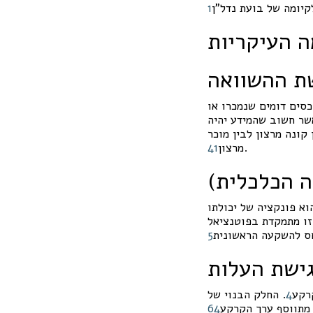
קיומה של בועת נדל"ן
1
ה העיקריות
ת ההשוואה
כסים דומים שנמכרו או
שר חשוב שהמידע יהיה
קונה מרצון לבין מוכר
.
מרצון
1
4
ה הכלכלית)
וא פונקציה של יכולתו
זו מתמקדת בפוטנציאל
ס להשקעה הראשונית
5
ישת העלות
רקע
4
. החלק הבנוי של
 מתווסף ערך הקרקע
4
6