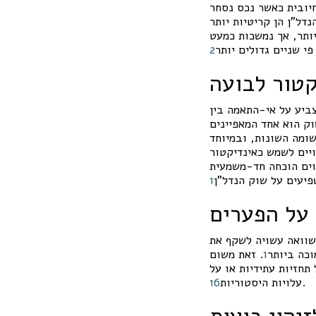
חיובית כאשר נכס נסחר
נדל"ן הן קריטיות יותר
יותר, אך נמשכות כמעט
י שניים גדולים יותר
2
קטור לבועה
ביע על אי-התאמה בין
וק הוא אחד המאפיינים
שומה השונות, ובמיוחד
יים לשמש כאינדיקטור
ווים הוכחה חד-משמעית
פיעים על שוק הנדל"ן
1
על הפערים
שוואה עשויה לשקף את
כה ביותר
1
. זאת משום
חזיות עתידיות או על
.
עלויות היסטוריות
6
1
יהוי בועות