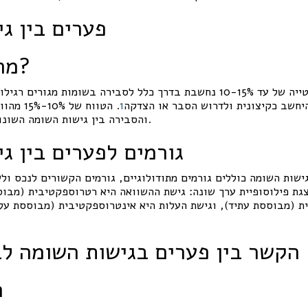
פערים בין ג
מהו פער סביר?
מחקרים מראים כי סטייה של עד 10-15% נחשבת בדרך כלל לסבירה בשומות מג
היחשב כקיצונית ולדרוש הסבר או הצדקה
1
. הטווח 
.
והסבירה בין גישות השומה השונו
גורמים לפערים בין ג
גישות השומה כוללים גורמים מתודולוגיים, גורמים הקשורים לנכס ול
צגת פילוסופיית ערך שונה: גישת ההשוואה היא רטרוספקטיבית (מבוס
ת (מבוססת עתיד), וגישת העלות היא אינטרוספקטיבית (מבוססת על 
הקשר בין פערים בגישות השומה לב
ה