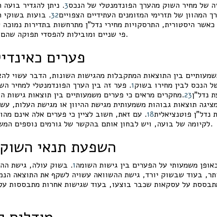
ה של מחיר השוק מהערך הפונדמנטלי של הנכס
3
. ניתן להגדיר בועה 
ך המהוון של תזרימי המזומנים העתידיים הצפויים
2
3
. בועות בשוקי ה
כאשר היסטורית, התרסקויות מחירי נדל"ן מתרחשות בתדירות נמוכה 
.
פי שניים ומובילות להפסדי תפוקה שהם פ
פערים כאינדי
שמעותיים בין התוצאות המתקבלות מהגישות השונות, הדבר עשוי להצ
ל הנכס לבין מחירו בשוק
1
. פער זה בין הערך הפונדמנטלי למחיר הש
 נדל"ן
3
2
.מחקרים מראים כי פערים משמעותיים בין תוצאות גישות ה
ציגה תוצאות גבוהות משמעותית מגישת ההיוון או מגישת העלות, עשו
 נדל"ן פוטנציאלית
8
1
. עם זאת, חשוב לציין כי פערים אלה אינם מה
.
לקיומה של בועה, ויש לבחון אותם בהקשר של גורמים נוספים המש
השפעת תנאי השוק 
אופן משמעותי על הפערים בין גישות השומה
1
. בשוק עולה, גישת הה
תר, בעוד שבשוק יורד, גישת ההשוואה עשויה לשקף את התוצאה הנמו
בססת על עסקאות שכבר בוצעו, בעוד שגישות אחרות מתבססות על ת
מודלים לז