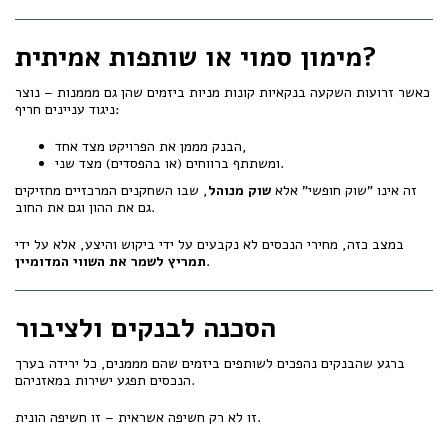
מימון סמוי או שותפות אמיתית?
כאשר זרועות השקעה בנקאיות קונות מניות ביזמים שהן גם מממנות – נוצר
ניגוד עניינים חריף:
הבנק מממן את הפרויקט מצד אחד,
ומשתתף ברווחים (או בהפסדים) מצד שני.
זה אינו "שוק חופשי" אלא
שוק מנוהל
, שבו השחקנים המרכזיים מחזיקים
גם את ההון וגם את החוב.
במצב כזה, מחירי הנכסים לא נקבעים על ידי ביקוש והיצע, אלא על ידי
.
תמריץ לשמר את השווי המדומיין
הסכנה לבנקים ולציבור
ברגע שהבנקים נהפכים לשותפים ביזמים שהם מממנים, כל ירידה בערך
הנכסים תפגע ישירות במאזניהם.
זו לא רק חשיפה אשראית – זו חשיפה הונית.