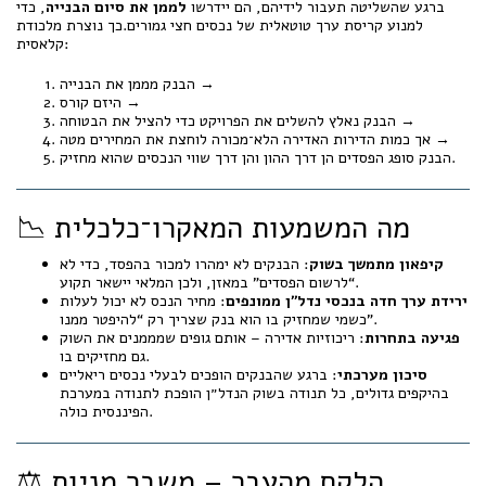
ברגע שהשליטה תעבור לידיהם, הם יידרשו
לממן את סיום הבנייה
, כדי
למנוע קריסת ערך טוטאלית של נכסים חצי גמורים.כך נוצרת מלכודת
קלאסית:
הבנק מממן את הבנייה →
היזם קורס →
הבנק נאלץ להשלים את הפרויקט כדי להציל את הבטוחה →
אך כמות הדירות האדירה הלא־מכורה לוחצת את המחירים מטה →
הבנק סופג הפסדים הן דרך ההון והן דרך שווי הנכסים שהוא מחזיק.
📉 מה המשמעות המאקרו־כלכלית
קיפאון מתמשך בשוק
: הבנקים לא ימהרו למכור בהפסד, כדי לא
“לרשום הפסדים” במאזן, ולכן המלאי יישאר תקוע.
ירידת ערך חדה בנכסי נדל״ן ממונפים
: מחיר הנכס לא יכול לעלות
כשמי שמחזיק בו הוא בנק שצריך רק “להיפטר ממנו”.
פגיעה בתחרות
: ריכוזיות אדירה – אותם גופים שמממנים את השוק
גם מחזיקים בו.
סיכון מערכתי
: ברגע שהבנקים הופכים לבעלי נכסים ריאליים
בהיקפים גדולים, כל תנודה בשוק הנדל״ן הופכת לתנודה במערכת
הפיננסית כולה.
⚖️ הלקח מהעבר – משבר מניות