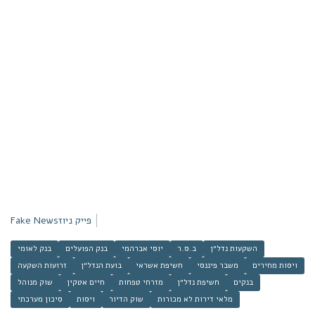
פייק ניוז
Fake News
השקעות נדל״ן
ב.ס.ר
יוסי אברהמי
בנק הפועלים
בנק לאומי
ויסות מחירים
משבר פיננסי
חשיפת אשראי
בועת הנדל״ן
זרועות השקעה
בנקים
חשיפת נדל״ן
מזרחי טפחות
חיים אטקין
שוק מנוהל
מלאי דירות לא מכורות
שוק הדיור
ויסות
סיכון מערכתי