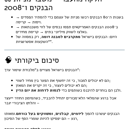
הבנקים ו־2008
בשנות ה־80 הבנקים רכשו מניות של עצמם כדי להסתיר הפסדים →
ויסות → קריסה.
ב־2008 הבנקים האמריקאים תפסו נכסים של לווי משכנתאות →
נאלצו לשווק מיליוני בתים → קריסת מחירים.
היום: הבנקים בישראל
מתקרבים למבנה דומה
, רק במסווה של
“השקעות אסטרטגיות”.
🧠 סיכום ביקורתי
הבנקים בישראל מצויים ב"מלכודת שימור ערך":
הם לא יכולים למכור, כי זה יחשוף את הפער בין מחיר לשווי;
הם לא יכולים לעצור, כי זה יקריס את המאזן;
.
ולכן הם בוחרים להיכנס כשותפים כדי
לנסות לדחות את יום הדין
אבל ברגע שהמלאי הלא־מכורים יתחיל להכביד, כשהמימון החוזר ייעצר
והלחץ הציבורי יגבר –
הבנקים יצטרכו להפוך
ליזמים, קבלנים, ומשווקים בעל כורחם
.ומאותו
רגע – הם יפסיקו להיות שומרי הסף של הסיכון,