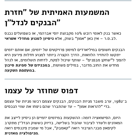
המשמעות האמיתית של "חזרת
הבנקים לנדל״ן"
כאשר בנק לאומי רוכש 10% מקבוצת יוסי אברהמי, או כשפועלים נכנס
.
לב.ס.ר – אין כאן "אמון" בשוק, אלא
ניסיון למנוע מחדלי אשראי
הבנקים חשופים במיליארדים למימון פרויקטים של יזמים; אם אותם יזמים
יתקשו להחזיר הלוואות, הדרך הקצרה ביותר למנוע חדלות פירעון היא
להפוך ל"שחקן מבפנים" – שותף שיכול לפקח, לדחות תשלומים, או לנהל
מחדש את החוב.מדובר, במילים פשוטות,
במכניזם של ספיגת סיכון
.
במעטפת השקעה
דפוס שחוזר על עצמו
ב־1982, ערב משבר מניות הבנקים, הבנקים עצמם רכשו מניות של עצמם
כדי "להראות אמון" – עד שהתברר שהם ניפחו את שווי הנכסים.
היום, הסיטואציה דומה: ההשקעות במיזמים יזמיים הן ניסיון לייצב את
המאזנים ולשדר לציבור שהכול בשליטה, בדיוק כששוק הנדל״ן מתקרב
לקיפאון מבני.הציבור רואה "קאמבק", אבל מי שמבין פיננסים רואה
.
מניפולציה מאזנית