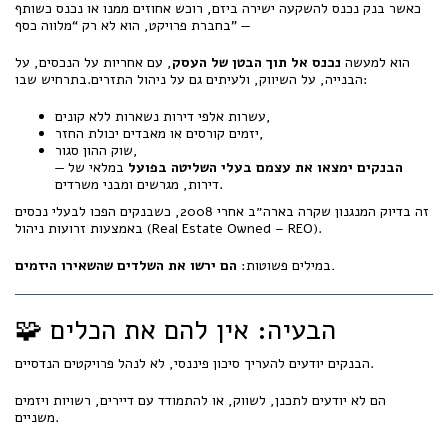
כאשר בנק נכנס להשקעה ישירה ביזם, רוכש אחוזים ממנו או נכנס כשותף
בחברת פרויקט, הוא לא רק “מלווה כסף” —
הוא למעשה
נכנס אל תוך הבטן של העסק
, עם אחריות על הנכסים, על
הבנייה, על השיווק, ולעיתים גם על ניהול התזרים.בתרחיש שבו:
עשרות אלפי דירות נשארות ללא קונים,
יזמים קורסים או מאבדים יכולת החזר,
שוק ההון סגור,
הבנקים ימצאו את עצמם בעלי השליטה בפועל
במלאי של
—
דירות, מגרשים ומבני משרדים.
זה בדיוק המנגנון שקרה בארה״ב אחרי 2008, כשבנקים הפכו לבעלי נכסים
באמצעות זרועות ניהול (Real Estate Owned – REO).
הם ירשו את השלדים שהשאירו היזמים.
במילים פשוטות:
🧩 הבעיה: אין להם את הכלים
הבנקים יודעים להעריך סיכון פיננסי, לא לנהל פרויקטים הנדסיים.
הם לא יודעים לתכנן, לשווק, או להתמודד עם דיירים, רשויות ויזמים
משניים.