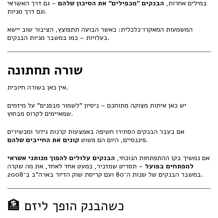
במילים אחרות,
הבנקים "מכפילים" את הסיכון שלהם
– גם דרך האשראי
וגם דרך מניות.
המשמעות המאקרו־כלכלית: כאשר הבועה תתפוצץ, הציבור שוב יישא
בעלויות – כמו במשבר מניות הבנקים.
שורה תחתונה
אין כאן בשורה חיובית.
יש כאן איתות מצוקה מתוחכם – ניסיון "לשמור מבפנים" על מיזמים
שמאיימים לקרוס מבחוץ.
אם בעבר הבנקים הסתירו חשיפה באמצעות קרנות גידור ומכשירים
.
פיננסיים, היום הם פשוט
קונים את החייבים שלהם
אם נמשיך בקו ההתפתחות הנוכחי,
הבנקים עלולים להפוך מנותני אשראי
למפתחים בפועל
– תסריט שמזכיר, כמעט אחד לאחד, את מה שקרה
במשבר הבנקים של שנות ה־80 ועם קריסת שוק הדיור בארה"ב ב־2008.
🏦 כשהבנק הופך ליזם