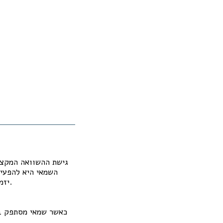
גישת ההשוואה המקצוע
השמאי היא להפעיל
יזמים ובנקים. בעולם של מניפולציות שיטתיות ותמחור יתר – עלינו לחזור לערכים. תרתי משמע.
כאשר שמאי מסתפק בה