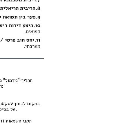
תהליך "נירמול" 
, שיצרו מצג כאילו המחירים החריגים הם "המציאות הנורמלית". זה קרה בשלבים:
ו
במקום לבחון עסקאות 
על בסיס העסקאות האחרונות בלבד. כך, מחירי הבועה עצמם הפכו להיות בסיס ההשוואה הבא.
תקני השמאות (וב