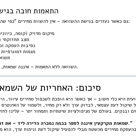
✅ התאמות חובה בגי
גם כאשר נעזרים בגישת ההשוואה – אין להשוות מחירים "כפי שהם". יש לבדוק ולהתאים:
מיקום מדויק (קומה, כיווני
מצב תחזוקתי ו
נסיבות העסקה ומא
מגמות דמוגרפיות 
תשואה
השוואה ללא התאמות – איננה שמאות, אלא שכפול מחיר בלבד.
סיכום: האחריות של השמאי
ית היא כלי חשוב – אך כאשר היא הופכת לשכפול מחירים עיוור, הי
 שיקול דעת עצמאי, לבדוק ערך ולא רק מחיר, ולשמור על האינטרס 
"שמאות מקרקעין איננה לספר בכמה נמכרה הדירה ליד – את זה כל אחד יכול לדעת."
עתקת מחירים מהשטח מבלי להפעיל שיקול דעת וניתוח ערך, הוא מו