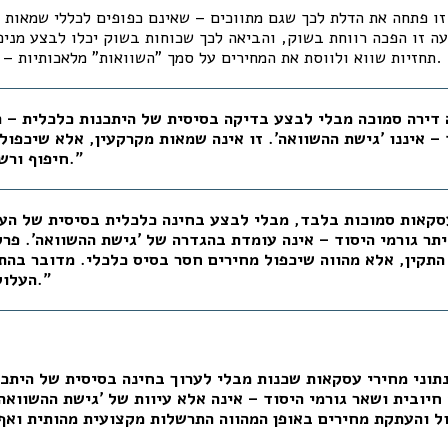
 פתחה את הדלת לכך שגם מתווכים – שאינם כפופים לכללי שמאות – 
עה זו הפכה רווחת בשוק, והביאה לכך שכוחות בשוק יכלו לבצע מניפו
תחזיות שווא ולווסת את המחירים על סמך "השוואות" מלאכותיות – ולא על סמך ערך אמיתי.
 – איננו 'גישת ההשוואה'. זו אינה שמאות מקרקעין, אלא שיכפול
חיפוף ורשלנות מקצועית חמורה."
תר גורמי היסוד – אינה עומדת בהגדרה של 'גישת ההשוואה'. פר
התקין, אלא מהווה שיכפול מחירים חסר בסיס כלכלי. מדובר בהת
העלולה לעלות כדי רשלנות."
יובית ושאר גורמי היסוד – אינה אלא עיוות של 'גישת ההשוואה
ל והעתקת מחירים באופן המהווה התרשלות מקצועית מהותית ואף