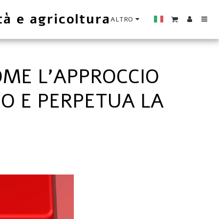
tà e agricoltura
ALTRO
OME L'APPROCCIO
TO E PERPETUA LA