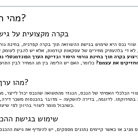
מהי הדרך הנכונה?
✅ בקרה מקצועית על גי
שווי נכס היא שימוש בגישת ההשוואה תוך בקרה קפדנית, בחינת גורמ
 לא די בלהעתיק מחירים של עסקאות קודמות, אלא יש להבין לעומק 
יצוע בקרה תוך בחינת גורמי היסוד ובדיקת הערך הפונדמנטלי נו
מחזיקים את עצמם?
כלומר, האם יש הלימה בין תג המחיר לבין התוע
✅ מהו ערך פונדמנטלי?
ווי הכלכלי האמיתי של הנכס, הנגזר מהתשואה שהנכס יכול לייצר, מ
 בתחזוקתו. לדוגמה, בדירה להשקעה – מדובר בהכנסות משכר דירה, פ
כשהכול מומר לשווי בהיוון לפי שיעור תשואה ריאלי ומושכל.
✅ שימוש בגישת ההכנ
 מניב או כאשר קיימים נתונים מספקים, יש להעדיף את גישת ההכנסו