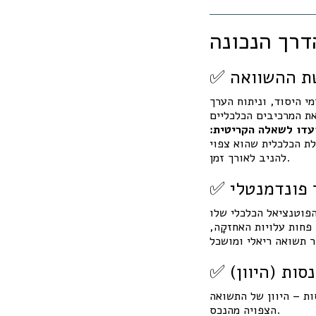
שת ההשוואה
י היסוד, וניתוח הערך
את המרכיבים הכלכליים
עדו לשאלה הקריטית:
לת הכלכלית שהוא צפוי
להניב לאורך זמן.
הפוטנציאל הכלכלי שלו
חות עלויות האחזקָה,
סות (היוון)
ת – היוון של התשואה
הצפויה מהנכס.