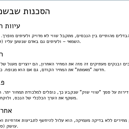
הסכנות שבשכפ
❌ עיוות
דלים מהותיים בין הנכסים, מתקבל שווי לא מדויק ולעיתים מופרך. 
השמאי – ולעיתים גם באדם שנשען עליו (קונה, בנק, בית משפט).
❌ 
ים ובנקים מעתיקים זה מזה את המחיר האחרון, הם יוצרים מעגל של 
חדשה "מאמתת" את המחיר הקודם, גם אם הוא מנופח. כך נוצרת ומונצחת בועה.
❌ 
ירות על סמך "שווי שוק" שנקבע כך, נופלים למלכודת תמחור יתר. 
משקף את הערך הכלכלי של הנכס, ולוקחים הלוואות לא מידתיות.
❌ אח
מחירים ללא בדיקה מעמיקה, הוא עלול להיחשף לתביעות אזרחיות וא
עושק (סעיף 431 לחוק העונשין).