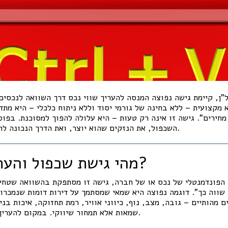
ן, קיימת גישה נפוצה המנסה להעריך שווי נכס דרך השוואה לנכסים
 מקצועית – ללא בחינה של גורמי יסוד וללא ניתוח כלכלי – היא מתד
חירים". גישה זו אינה רק טעות – היא עלולה להפוך למסוכנת. בפוס
השכפול, את הנזקים שהוא יוצר, ואת הדרך הנכונה להעריך שווי כלכלי אמיתי.
מהי גישת שכפול והעתקת מחירים?
הפונדמנטלי של נכס או של חברה, גישה זו מסתפקת בהשוואה שטחית
שווה כך". דוגמה נפוצה היא שמאי שמסתמך על דירות דומות שנמכרו
 מהותיים – גובה, מצב, נוף, כיווני אוויר, רמת תחזוקה, איכות בניי
שמאות אלא תמחור שיווקי. במקום להעריך שווי – מעתיקים מחיר.