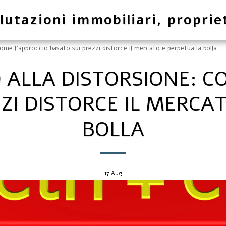
lutazioni immobiliari, proprie
ome l'approccio basato sui prezzi distorce il mercato e perpetua la bolla
ALLA DISTORSIONE: C
ZI DISTORCE IL MERCA
BOLLA
17
Aug