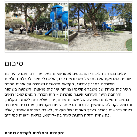
סיכום
עצים במרחב הציבורי הם נכסים אסטרטגיים בעלי ערך רב-ממדי. הערכת
שוויים המדויקת אינה תרגיל חשבונאי בלבד, אלא כלי חיוני לקבלת החלטות
מושכלת בתכנון עירוני, הקצאת משאבים ושמירה על איכות החיים
העירונית.בעידן של משבר אקלימי וצמיחה עירונית מואצת, השקעה בשימור
והרחבת היער העירוני איננה מותרות - היא הכרח. העצים שאנו רואים
בתמונות מייצגים השקעה של עשרות שנים, ערך שלא ניתן לשחזר בקלות,
ותרומה לקהילה שתמשיך לדורות הבאים.רשויות מקומיות, מתכננים ואזרחים
כאחד נדרשים להכיר בערך האמיתי של העצים, לא רק כאלמנט אסתטי, אלא
כתשתית ירוקה חיונית לעיר בת-קיימא, בריאה וראויה למגורים.
מקורות והמלצות לקריאה נוספת: