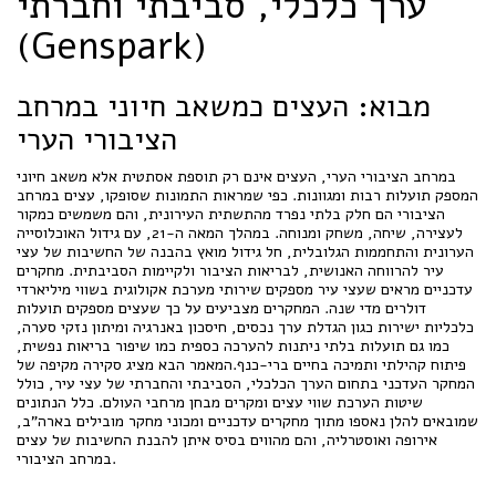
ערך כלכלי, סביבתי וחברתי
(Genspark)
מבוא: העצים כמשאב חיוני במרחב
הציבורי הערי
במרחב הציבורי הערי, העצים אינם רק תוספת אסתטית אלא משאב חיוני
המספק תועלות רבות ומגוונות. כפי שמראות התמונות שסופקו, עצים במרחב
הציבורי הם חלק בלתי נפרד מהתשתית העירונית, והם משמשים כמקור
לעצירה, שיחה, משחק ומנוחה. במהלך המאה ה-21, עם גידול האוכלוסייה
הערונית והתחממות הגלובלית, חל גידול מואץ בהבנה של החשיבות של עצי
עיר להרווחה האנושית, לבריאות הציבור ולקיימות הסביבתית. מחקרים
עדכניים מראים שעצי עיר מספקים שירותי מערכת אקולוגית בשווי מיליארדי
דולרים מדי שנה. המחקרים מצביעים על כך שעצים מספקים תועלות
כלכליות ישירות כגון הגדלת ערך נכסים, חיסכון באנרגיה ומיתון נזקי סערה,
כמו גם תועלות בלתי ניתנות להערכה כספית כמו שיפור בריאות נפשית,
פיתוח קהילתי ותמיכה בחיים ברי-כנף.המאמר הבא מציג סקירה מקיפה של
המחקר העדכני בתחום הערך הכלכלי, הסביבתי והחברתי של עצי עיר, כולל
שיטות הערכת שווי עצים ומקרים מבחן מרחבי העולם. כלל הנתונים
שמובאים להלן נאספו מתוך מחקרים עדכניים ומכוני מחקר מובילים בארה"ב,
אירופה ואוסטרליה, והם מהווים בסיס איתן להבנת החשיבות של עצים
במרחב הציבורי.