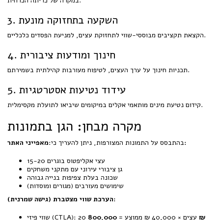
במקרה של כריתה הכרחית.
3. השקעה בתחזוקה מונעת
הקצאת תקציבים מבוססי-שווי לתחזוקת עצים, למניעת הפסדים כלכליים.
4. חינוך ומודעות ציבורית
תכניות חינוך על ערך העצים, לטיפוח מעורבות קהילתית בשמירתם.
5. עידוד נטיעות אסטרטגיות
קידום נטיעת מינים מותאמי אקלים במיקומים שיביאו לתועלת מקסימלית.
מקרה מבחן: הגן בתמונות
מאפייני האתר:
בהתבסס על התמונות המצורפות, ניתן להעריך כי:
15-20 עצי אקליפטוס בוגרים
גן ציבורי עירוני עם מתקני משחקים
שכונה בעלת צפיפות בנייה גבוהה
שימושים מעורבים (מגורים ומוסדות)
הערכת שווי מצטברת (גישה שמרנית):
800,000 ₪
שווי פיזי (CTLA): 20 עצים × 40,000 ₪ ממוצע =