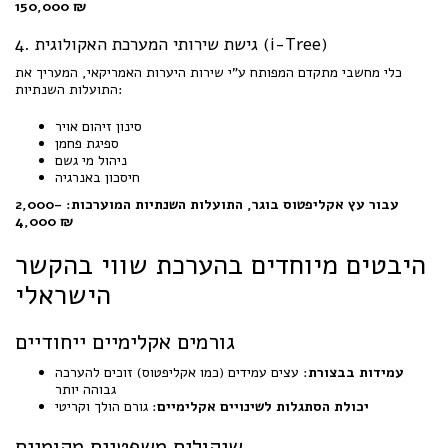
150,000 ₪
4. גישת שירותי המערכת האקולוגית (i-Tree)
כלי מחשבי מתקדם המפותח ע"י שירות היערות האמריקאי, המעריך את
התועלות השנתיות:
סינון זיהום אויר
ספיגת פחמן
ניהול מי גשם
חיסכון באנרגיה
עבור עץ אקליפטוס בוגר, התועלות השנתיות המוערכות: 2,000-
4,000 ₪
היבטים מיוחדים בהערכת שווי בהקשר
הישראלי
גורמים אקלימיים ייחודיים
עמידות בבצורת
: עצים עמידים (כמו אקליפטוס) זוכים להערכה
גבוהה יותר
יכולת הסתגלות לשינויים אקלימיים
: גורם הולך וקריטי
שיקולים משפטיים מקומיים