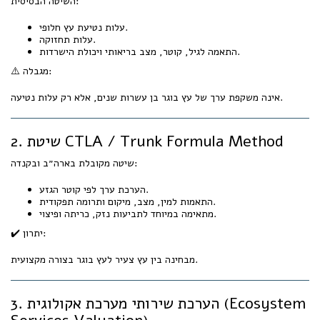
השיטה הבסיסית:
עלות נטיעת עץ חלופי.
עלות תחזוקה.
התאמה לגיל, קוטר, מצב בריאותי ויכולת הישרדות.
⚠️ מגבלה:
אינה משקפת ערך של עץ בוגר בן עשרות שנים, אלא רק עלות נטיעה.
2. שיטת CTLA / Trunk Formula Method
שיטה מקובלת בארה״ב ובקנדה:
הערכת ערך לפי קוטר הגזע.
התאמות למין, מצב, מיקום ותרומה תפקודית.
מתאימה במיוחד לתביעות נזק, כריתה ופיצוי.
✔️ יתרון:
מבחינה בין עץ צעיר לעץ בוגר בצורה מקצועית.
3. הערכת שירותי מערכת אקולוגית (Ecosystem