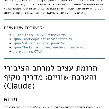
אלא בחירה כלכלית חכמה העשויה לחסוך כסף רב בטווח הארוך, לשפר את
איכות החיים של התושבים ולתרום ליצירת ערים בריאותיות, ידידותיות יותר
לסביבה וקיימות יותר עבור הדורות הבאים. המחקרים מראים שעצים הם לא
רק יפים - הם חיוניים למעבר העירוני המודרני והפוך לקיימות.
קישורים שימושיים:
i-Tree Tools - כלי הערכת שווי עצים
מחקר TreePeople על השוויון בלוס אנג’לס
מחקר Nature על השוויון בכיסוי עצים
מחקר The Lancet על ההשפעות הבריאותיות באירופה
מידע על שיטת CTLA
תרומת עצים למרחב הציבורי
והערכת שוויים: מדריך מקיף
(Claude)
מבוא
העצים שאנו רואים בתמונות המצורפות - עצי אקליפטוס מבוגרים הניצבים