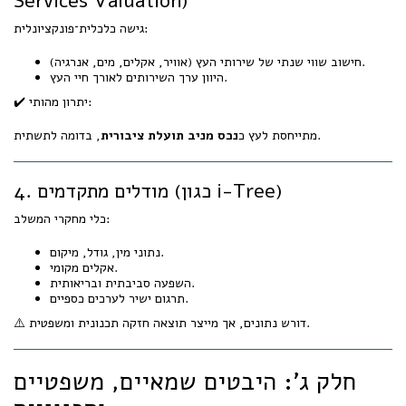
Services Valuation)
גישה כלכלית־פונקציונלית:
חישוב שווי שנתי של שירותי העץ (אוויר, אקלים, מים, אנרגיה).
היוון ערך השירותים לאורך חיי העץ.
✔️ יתרון מהותי:
, בדומה לתשתית.
מתייחסת לעץ כ
נכס מניב תועלת ציבורית
4. מודלים מתקדמים (כגון i-Tree)
כלי מחקרי המשלב:
נתוני מין, גודל, מיקום.
אקלים מקומי.
השפעה סביבתית ובריאותית.
תרגום ישיר לערכים כספיים.
⚠️ דורש נתונים, אך מייצר תוצאה חזקה תכנונית ומשפטית.
חלק ג': היבטים שמאיים, משפטיים