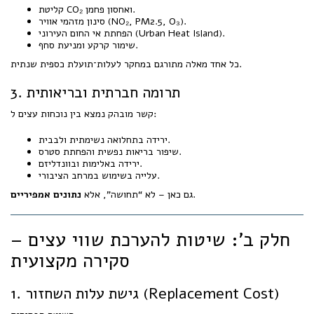
קליטת CO₂ ואחסון פחמן.
סינון מזהמי אוויר (NO₂, PM2.5, O₃).
הפחתת אי החום העירוני (Urban Heat Island).
שימור קרקע ומניעת סחף.
כל אחד מאלה מתורגם במחקר לעלות־תועלת כספית שנתית.
3. תרומה חברתית ובריאותית
קשר מובהק נמצא בין נוכחות עצים ל:
ירידה בתחלואה נשימתית ולבבית.
שיפור בריאות נפשית והפחתת סטרס.
ירידה באלימות ובוונדליזם.
עלייה בשימוש במרחב הציבורי.
.
גם כאן – לא “תחושה”, אלא
נתונים אמפיריים
חלק ב': שיטות להערכת שווי עצים –
סקירה מקצועית
1. גישת עלות השחזור (Replacement Cost)