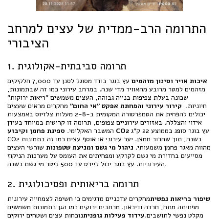
התרומה הרב-ממדית של עצים למרחב
הציבורי
1. תרומה סביבתית-אקולוגית
איכות אויר וסינון מזהמים
עץ בוגר בודד מסוגל לסנן עד 7,000 חלקיקים
מזהמים למטר מרובע מהאוויר מדי שנה. במרחב עירוני כמו זה שבתמונות,
שכונה בעלת צפיפות בנייה גבוהה, העצים משמשים "ריאות ירוקות"
חיוניות.
קירור עירוני והפחתת אפקט "אי החום"
מחקרים מראים שעצים
יכולים להפחית את הטמפרטורה המקומית ב-2-8 מעלות צלזיוס באמצעות
אידוי והצללה. באזורים עירוניים צפופים, תרומה זו קריטית במיוחד בעידן
עץ בוגר סופג בממוצע 22 ק"ג
ספיגת פחמן וקיבוע CO2
המשבר האקלימי.
CO2 בשנה, תוך שחרור חמצן. יער עירוני או אוסף עצים כמו זה בתמונות
מהווה מאגר פחמן משמעותי.
ניהול מי גשם ומניעת שטפונות
שורשי העצים
מסייעים בחדירת מי גשם לקרקע ומפחיתים את העומס על מערכות הניקוז
העירוניות. עץ בוגר יכול ליירט עד 500 ליטר מי גשם בשנה.
2. תרומה בריאותית ופסיכולוגית
שיפור בריאות נפשית
מחקרים עדכניים מדגימים כי חשיפה לצמחייה עירונית
מפחיתה מתח, חרדה ודיכאון. מרחבים ירוקים כמו הגן בתמונות משמשים
מקלט נפשי לתושבים.
עידוד פעילות גופנית
נוכחות עצים ושטחים ירוקים