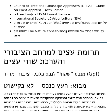
Council of Tree and Landscape Appraisers (CTLA) - Guide
for Plant Appraisal, 10th Edition
i-Tree Tools - USDA Forest Service
International Society of Arboriculture (ISA)
מחקרים של פרופ' Kathleen Wolf על יתרונות פסיכולוגיים של עצים
עירוניים
דוחות של The Nature Conservancy על שווי כלכלי של תשתיות
ירוקות
תרומת עצים למרחב הציבורי
והערכת שווי עצים
מנכס “שקוף” לנכס כלכלי־ציבורי מדיד (Gpt)
מבוא: העץ כנכס – לא כקישוט
במרחב הציבורי והעירוני העץ נתפס לעיתים כאלמנט נופי או סביבתי בלבד.
בפועל, המחקר הבינלאומי והפסיקה המתקדמת מראים כי עצים הם
נכסים
ציבוריים בעלי תרומה כלכלית, בריאותית, סביבתית ותכנונית
מובהקת
– כזו שניתנת ואף מחויבת להערכה.כפי שקרקע, מבנה או תשתית
נמדדים ומוערכים, כך גם עץ בוגר – במיוחד במרחב עירוני צפוף – הוא