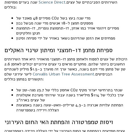
.השירותים הסביבתיים של עצים
Science Direct
שנה בערים מסוימות
כוללים:
מסירים 48 פאונד של CO2 מדי שנה בעץ בשל
מספקים חמצן ל-18 אנשים מדי שנה מבשל נכון
מסירים זיהומי אוויר כמו אוזון, דו-תחמוצת גופרית, דו-תחמוצת
חנקן וחלקיקים
מפחיתים את הזמן שהזיהום נשאר באוויר על ידי ספיחה וסינון
ספיחת פחמן דו-חמצני ומיתון שינוי האקלים
היכולת של עצים לספוח ולאחסן פחמן דו-חמצני מהאוויר היא אחד השירותים
החשובים ביותר שלהם. מחקרים מראים כי עצים עירוניים יכולים לאחסן 2.6
טון של פחמן מדי דונם בשנה, כאשר ערך זה מוערך ב-$1.5 מיליון לשנתיים
.הבניפיטים
Corvallis Urban Tree Assessment
ליער עירוני שלם
הקשורים בפחמן כוללים:
אחסון כללי של 23.7 מגה-טון של CO2 שנתי בתרחישי יערור מקיף
ערך כלכלי של $114 מיליארד בשנה עבור שירותי מערכת אקולוגית
של עצים בארה"ב
הפחתת עלויות אנרגיה ב-4.3 טריליון-וואט-שעה בשנה באמצעות
הצללה וירידה בטמפרטורה
ויסות טמפרטורה והפחתת האי החום העירוני
עצים מסייעים בהפחתת אי החום העירוני על ידי הצללה וירידה בטמפרטורה