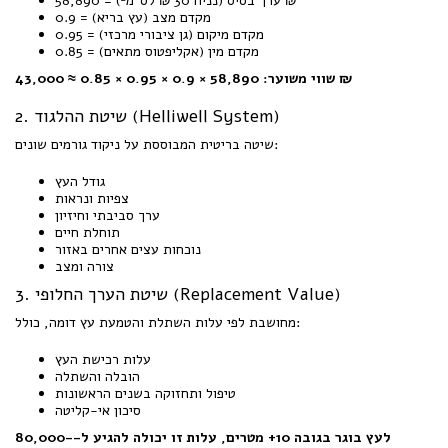
ערך בסיס (נניח 30 ₪ לס"מ²) = 58,890 ₪
מקדם מצב (עץ בריא) = 0.9
מקדם מיקום (גן ציבורי מרכזי) = 0.95
מקדם מין (אקליפטוס מתאים) = 0.85
שווי משוער: 58,890 × 0.9 × 0.95 × 0.85 ≈ 43,000 ₪
2. שיטת ההלגוד (Helliwell System)
שיטה בריטית המבוססת על ניקוד גורמים שונים:
גודל העץ
צפיות ונראות
ערך סביבתי וחיזיון
תוחלת חיים
נוכחות עצים אחרים באזור
צורה ומצב
3. שיטת הערך החלופי (Replacement Value)
מחושבת לפי עלות השתלת והטמעת עץ דומה, כולל:
עלות רכישת העץ
הובלה והשתלה
טיפול ותחזוקה בשנים הראשונות
סיכון אי-קליטה
לעץ בוגר בגובה 10+ מטרים, עלות זו יכולה להגיע ל-80,000-