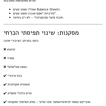
ערים מתקדמות משלבות:
מאזן עצים (Tree Balance Sheet).
מדיניות “אפס אובדן חופת עצים”.
חובת פיצוי פונקציונלי – לא רק נטיעה.
מסקנות: שינוי תפיסתי הכרחי
העץ במרחב הציבורי איננו:
❌ קישוט
❌ מטרד
❌ “שטח מת”אלא:
✔️ נכס ציבורי
✔️ תשתית אקולוגית
✔️ גורם כלכלי משפיע
✔️ אובייקט שמאי לגיטימיהאתגר אינו מדעי – אלא תפיסתי ומקצועי.