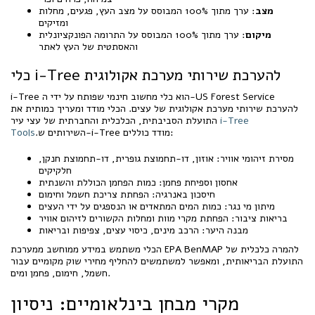
מצב
: ערך מתוך 100% המבוסס על מצב העץ, פגעים, מחלות
ומזיקים
מיקום
: ערך מתוך 100% המבוסס על התרומה הפונקציונלית
והאסתטית של העץ לאתר
כלי i-Tree להערכת שירותי מערכת אקולוגית
i-Tree הוא כלי מחשוב חינמי שפותח על ידי ה-US Forest Service
להערכת שירותי מערכת אקולוגית של עצים. הכלי מודד ומעריך כמותית את
i-Tree
התועלת הסביבתית, הכלכלית והחברתית של עצי עיר
.השירותים ש-i-Tree מודד כוללים:
Tools
מסירת זיהומי אוויר: אוזון, דו-תחמוצת גופרית, דו-תחמוצת חנקן,
חלקיקים
אחסון וספיחת פחמן: כמות הפחמן הכוללת והשנתית
חיסכון באנרגיה: הפחתת צריכת חשמל וחימום
מיתון מי נגר: כמות המים המתאדים או הנספגים על ידי העצים
בריאות ציבור: הפחתת מקרי מוות ומחלות הקשורים לזיהום אוויר
מבנה היער: הרכב מינים, כיסוי עצים, צפיפות ובריאות
הכלי משתמש במידע ממוחשב ממערכת EPA BenMAP להמרה כלכלית של
התועלת הבריאותית, ומאפשר למשתמשים להחליף מחירי שוק מקומיים עבור
חשמל, חימום, פחמן ומים.
מקרי מבחן בינלאומיים: ניסיון