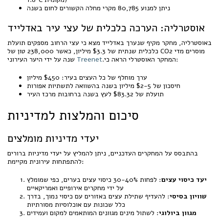
ניתן למנוע 80,785 מקרי מחלה הקשורים לחום בשנה
אוסטרליה: הערכה כלכלית של עצי עיר באדלייד
באוסטרליה, מחקר מקיף שנערך באדלייד מצא כי עצי הרחוב מספקים תועלת
כלכלית שנתית של $3.3 מיליון, כאשר 238,000 טון של CO2 מוסרים מדי
.המחקר האוסטרלי הראה כי:
Treenet
שנה על ידי היער העירוני
ערך מוחלף של כל העצים בעיר: $450 מיליון
חיסכון של $2-5 מיליון בשנה בהשוואה לתשתיות אפורות
תועלת של $83.32 לעץ בשנה ברחובות מרכז העיר
סיכום והמלצות למדיניות
יעדי מדיניות מומלצים
בהתבסס על המחקרים העדכניים, ניתן להמליץ על יעדי מדיניות ברורים
להתפתחות עירונית מקיימת:
יעד כיסוי עצים
: לפחות 30-40% כיסוי עצים בערים, כפי שמומלץ
על ידי מחקרים אירופיים ואמריקאיים
שוויון בסיסי
: להעדיף שתילת עצים באזורים עם כיסוי נמוך, בדרך
כלל שכונות עם אוכלוסיות מסורתיות
מגוון ביולוגי
: לשתול מינים מגוונים המותאמים למקום ועמידים