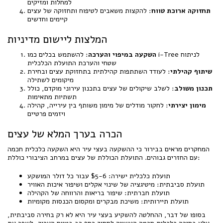
למחלות ומזיקים
תחזוקה ארוכת טווח
: להקצות משאבים לטיפוח ותחזוקה של עצים
קיימים וחדשים
המלצות ליישום מדיניות
השקעה במיפוי והערכה
: להשתמש בכלים כמו i-Tree לניתוח
שטחי והערכת התועלת הכלכלית
שיתוף קהילתי
: לעודד השתתפות קהילתית בתחזוקת עצים ובחירת
מיקומים לשתילה
תכנון משולב
: לשלב שיקולים של עצים בתכנון עירוני מוקדם, כולל
תשתיות מתאימות
מימון יצירתי
: לחקור מודלים של מימון משותף בין עירייה, קהילה
ויזמים פרטיים
הכרה בערך המלא של עצים
המחקרים מראים בבירור כי ההשקעה בעצי עיר היא השקעה כלכלית חכמה
עם החזרים גבוהים. התועלת הכוללת של עצים במרחב הציבורי כוללת:
תועלת כלכלית ישירה: $5-6 עבור כל דולר המושקע
תועלת סביבתית: מיטיגציה של שינוי אקלים ושיפור איכות האוויר
תועלת חברתית: שיפור בריאות והרווחה של הקהילה
תועלת תיירותית: משיכת מבקרים ומקסום הכנסות מקומיות
בסופו של דבר, ההחלטה להשקיע בעצי עיר היא לא רק בחירה סביבתית,