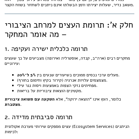
משאב נדיר, שעלות יצירתו וזמן הבשלתו אינם ניתנים לשחזור בטווח הקצר.
חלק א': תרומת העצים למרחב הציבורי
– מה אומר המחקר
1. תרומה כלכלית ישירה ועקיפה
מחקרים רבים (ארה״ב, קנדה, אוסטרליה ואירופה) מצביעים על כך שעצים
עירוניים:
.
מעלים ערכי נכסים סמוכים בשיעורים שנעים בין
5% ל־20%
מצמצמים עלויות אנרגיה (קירור בקיץ וחימום בחורף).
מפחיתים נזקי הצפות באמצעות ויסות נגר עילי.
מקטינים הוצאות ציבוריות על בריאות.
כלומר, העץ אינו “הוצאה ירוקה”, אלא
השקעה עם תשואה ציבורית
.
מצטברת
2. תרומה סביבתית מדידה
עצים מספקים שירותי מערכת אקולוגית (Ecosystem Services) הניתנים
לכימות: