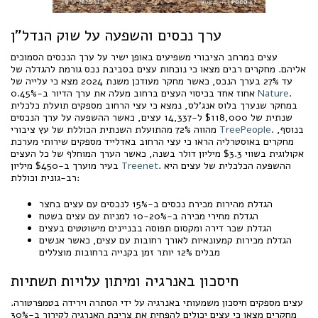
ערך נכסים והשפעה על שוק הנדל"ן
עצים במרחב הציבורי משפיעים באופן ישיר על ערך הנכסים הסמוכים
אליהם. מחקרים רבים מצאו כי נוכחות עצים בסביבת נכס גורמת להגדלה של
עד 27% בערך הנכס, כאשר מחקר מעודכן משנת 2024 מצא כי עלייה של
.
Nature
אחוז אחד בכיסוי העצים ברחוב מעלה את ערך הדיור ב-0.45%
במחקר שנערך בלוס אנג’לס, נמצא כי עצי הרחוב מספקים תועלת כלכלית
שנתית של $118,000 ל-14,337 עצים, כאשר ההשפעה על ערך הנכסים
. בנוסף,
TreePeople
מהווה 72% מהתועלת השנתית הכוללת של עץ ציבורי
מחקרים באוסטרליה הראו כי עצי הרחוב באדלייד מספקים שירותי מערכת
אקולוגית בשווי $3.3 מיליון דולר בשנה, כאשר הערך המוחלף של כל העצים
. ההשפעה הכלכלית של עצים היא
Treenet
בעיר מוערך ב-$450 מיליון
רב-גונית וכוללת:
הגדלת מהירות מכירת נכסים ב-15% לנכסים עם עצים בחצר
הגדלת מחירי מכירה ב-10-20% למניות עם עצים בשטח
הגדלת שכר דירה ומקסום תפוסה בבניינים מישוטטים בעצים
הגדלת מכירות קמעונאיות לאורך רחובות עם עצים, כאשר אנשים
מבלים 12% יותר זמן בקנייה ברחובות מוצללים
חיסכון באנרגיה ומיתון עלויות תשתיות
עצים מספקים חיסכון משמעותי באנרגיה על ידי הסתרה וירידה בטמפרטורה.
מחקרים מצאו כי עצים יכולים להפחית את צריכת האנרגיה לקירור ב-30%