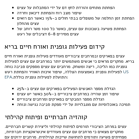
הפחתת מתחים והורדת לחץ דם על ידי הסתכלות על עצים
שיפור מצב רוח והפחתת דיכאון וחרדה
הפחתת זמן החלמה של מטופלים בבתי חולים ב-15% כאשר הם רואים
עצים מהחלון
הפחתת פשיעה בשכונות עם עצים, כאשר כל 100 מטר רוחב של
עצים מסירים 6-8 דציבלים של רעש
קידום פעילות גופנית ואורח חיים בריא
עצים בפארקים ובמרחבים ציבוריים מעודדים פעילות גופנית ואורח חיים
בריא. מחקרים מראים כי אנשים משתמשים יותר במרחבים עם עצים לפעילות
גופנית כמו הליכה, ריצה ומשחק. מרחבים עם עצים מספקים סביבה נוחה
US
לפעילות גופנית באמצעות הצללה, שיפור איכות האוויר והפחתת רעש
.התועלת לפעילות גופנית כוללת:
EPA
הגדלת מספר האנשים הפעילים בפארקים עם עצים ב-25%
שיפור זמן שהייה במרחבים ציבוריים ב-30% כאשר יש עצים
הגדלת מספר המבקרים בפארקים ומרחבים ציבוריים
תמיכה באוכלוסיות עם מוגבלויות על ידי ספקת סביבה נגישה ונוחה
קוהזיה חברתיים ופיתוח קהילתי
עצים במרחב הציבורי תורמים לפיתוח קהילתי וליצירת קשרים חברתיים.
מחקרים מצאים כי מרחבים עם עצים מעודדים אינטראקציות חברתיות,
מפחיתים פשיעה ותורמים לתחושת שייכות קהילתית. מרחבים ירוקים עם