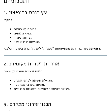
ותכנוניים
1. עץ כנכס בר־פיצוי
במקרי:
כריתה לא חוקית.
נזקי תשתית.
עבודות פיתוח.
תביעות ירידת ערך.
הפסיקה נעה בהדרגה מהתייחסות “סמלית” לעץ, להכרה בערכו הכלכלי.
2. אחריות רשויות מקומיות
רשות שאינה מגינה על עצים:
מגדילה חשיפה לנזקי אקלים.
פוגעת בערכי מקרקעין.
עלולה להיחשף לטענות רשלנות תכנונית.
3. תכנון עירוני מתקדם