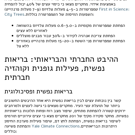
באמצעות אידוי. מחקרים מצאו כי כיסוי עצים של 40% יכול להפחית
First in Science:
טמפרטורות ב-4-5 מעלות צלזיוס (7-9 מעלות פרנהייט)
.השפעות הוויסות של הטמפרטורה כוללות:
City Trees
הפחתת טמפרטורות מקומיות ב-0.6-3.0 מעלות צלזיוס בהשוואה
לאזורים ללא עצים
הפחתת צריכת אנרגיה לקירור ב-30% עבור מבנים מוצללים
הפחתת טמפרטורות פני השטח ב-15-20 מעלות פרנהייט באזורים
ללא צל
ההיבט החברתי והבריאותי: בריאות
נפשית, פעילות גופנית וקוהזיה
חברתית
בריאות נפשית ופסיכולוגית
קשר בין נוכחות עצים לבין בריאות נפשית היא אחד ההיבטים החשובים
ביותר של תועלת עצי העיר. מחקרים מצאים כי גישה לעצים ולמרחבים
ירוקים קשורה להפחתת מתחים, שיפור מצב רוח ופחות תלונות בריאותיות
נפשיות. מחקר סקירה מקיף של 201 מחקרים מצא כי עצים עירוניים תורמים
לשיפור בריאות נפשית, הפחתת לחץ דם, שיפור פעילות מערכת החיסון
.היתרונות הבריאותיים
Yale Climate Connections
והפחתת פשיעה
כוללים: