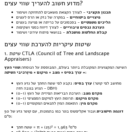
מדוע חשוב להעריך שווי עצים?
תכנון תקציבי
- לצורך הקצאת משאבים לתחזוקה ושימור
פיצויים ביטוחיים
- במקרה של נזק או הרס לעצים
הליכים משפטיים
- בסכסוכים על כריתה או פגיעה בעצים
הערכת נכסים ציבוריים
- לצורך דיווח כספי ושקיפות
קבלת החלטות מושכלת
- בנושאי פיתוח עירוני ושימור
שיטות עיקריות להערכת שווי עצים
1. שיטת CTLA (Council of Tree and Landscape
Appraisers)
השיטה המקצועית המקובלת ביותר בעולם, המבוססת על הנוסחה:
שווי העץ
רכיבי השיטה:
= ערך בסיס × מצב × מיקום × מין
ערך בסיס
: נקבע לפי שטח החתך של גזע העץ (מחושב לפי קוטר
הגזע בגובה חזה - DBH)
מקדם מצב
: הערכת הבריאות הפיזית של העץ (0-1)
מקדם מיקום
: תרומת העץ למיקום הספציפי (0-1)
מקדם מין
: התאמת המין לתנאים המקומיים (0-1)
דוגמה חישובית:
עבור אקליפטוס בוגר כמו בתמונות, עם קוטר גזע של 50
ס"ם:
שטח חתך = π × (25)² = 1,963 ס"מ²