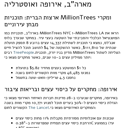
מארה"ב, אירופה ואוסטרליה
ארצות הברית: תוכניות MillionTrees ומקרי
מבחן עירוניים
בארה"ב, תוכניות כמו MillionTrees NYC ו-MillionTrees LA הראו את
הפוטנציאל הכלכלי והסביבתי של השקעה בעצי עיר. במחקר שנערך בלוס
אנג’לס, נמצא כי תוכנית לשתילת 14,337 עצים ברובע 8 תספק תועלת
שנתית של $111,810, כאשר ההשקעה של $4 לתושב תוכל להציל חיים
.מדיון בניו יורק, תוכנית MillionTrees הצליחה לשתול
TreePeople
רבים
יותר ממיליון עצים ב-10 שנים, כאשר מחקרים מצאו כי:
כל $1 המושקע בעצים מחזיר $5.82 בתועלת
נמנעו 46,483 מקרי מוות הקשורים לחום בשנה
נחסכו 4.3 טריליון-וואט-שעה בחשמל
אירופה: מחקרים על כיסוי עצים ובריאות ציבור
באירופה, מחקרים שנערכו ב-28 מדינות חברות האיחוד האירופי מצאו כי
הגדלת כיסוי העצים ל-30% בערים תוכל למנוע 10,771 מקרי מוות בשנה
.המחקרים האירופיים מצאו כי:
The Lancet
הקשורים לחום
שכונות עם אוכלוסיות מסורתיות מקבלות 11% פחות כיסוי עצים
הרחבת כיסוי עצים תפחית טמפרטורות ב-0.38°C בממוצע (עד
1.8°C מקומית)