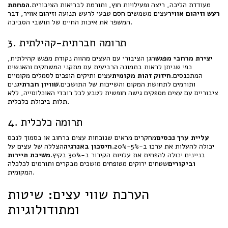
מעודדת הליכה, ריצה ופעילויות חוץ, ותורמת לבריאות הציבורית.
הפחתת
רעש וזיהום אוויר
עצים משמשים חסם טבעי לרעש תנועה וזיהום אוויר, דבר
המשפר את איכות החיים של תושבי הסביבה.
3. תרומה חברתית-קהילתית
יצירת מרחבי מפגש
הגן הציבורי עם העצים מהווה נקודת מפגש קהילתית,
כפי שניתן לראות בתמונה הרביעית עם מתקני המשחקים והאנשים
המתכנסים.
חיזוק זהות מקומית
עצים ותיקים הופכים לסמלים מקומיים
ותורמים לתחושת המקום והשייכות של התושבים.
שוויון חברתי
גנים
ציבוריים עם עצים מספקים גישה חופשית לטבע לכל רובדי האוכלוסייה, ללא
תלות ביכולת כלכלית.
4. תרומה כלכלית
עליית ערך נכסים
מחקרים מראים שנוכחות עצים ברחוב או בסמוך לנכס
יכולה להעלות את ערכו ב-5%-20%.
חיסכון באנרגיה
הצללה של עצים על
בניינים יכולה להפחית את עלויות הקירור ב-30% בקיץ.
משיכת תיירות
וביקורים
שטחים ירוקים מטופחים מושכים מבקרים ותורמים לכלכלה
המקומית.
הערכת שווי עצים: שיטות
ומתודולוגיות