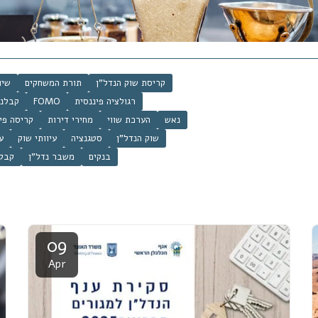
קריסת שוק הנדל"ן
תורת המשחקים
שיו
קבלני
FOMO
רגולציה פיננסית
נאש
הערכת שווי
מחירי דירות
קריסה פי
שוק הנדל"ן
סטגנציה
עיוותי שוק
ע
בנקים
משבר נדל"ן
קבל
09
Apr