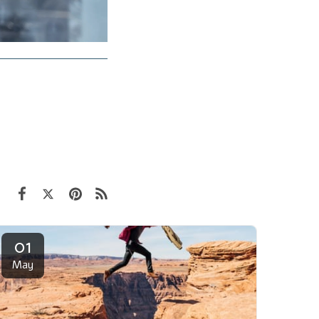
01
May