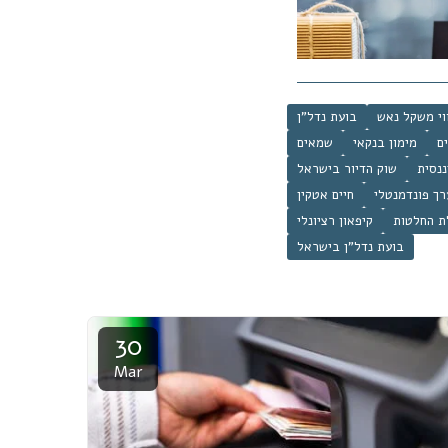
וי משקל נאש
בועת נדל"ן
ם
מימון בנקאי
שמאים
ננסית
שוק הדיור בישראל
רך פונדמנטלי
חיים אטקין
ת החלטות
קיפאון רציונלי
בועת נדל"ן בישראל
30
Mar