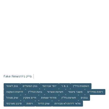
פייק ניוז
Fake News
השקעות נדל״ן
ב.ס.ר
יוסי אברהמי
בנק הפועלים
בנק לאומי
ויסות מחירים
משבר פיננסי
חשיפת אשראי
בועת הנדל״ן
זרועות השקעה
בנקים
חשיפת נדל״ן
מזרחי טפחות
חיים אטקין
שוק מנוהל
מלאי דירות לא מכורות
שוק הדיור
ויסות
סיכון מערכתי