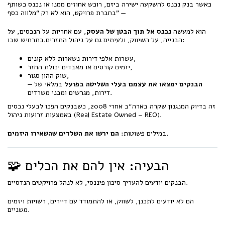
כאשר בנק נכנס להשקעה ישירה ביזם, רוכש אחוזים ממנו או נכנס כשותף
בחברת פרויקט, הוא לא רק “מלווה כסף” —
הוא למעשה
נכנס אל תוך הבטן של העסק
, עם אחריות על הנכסים, על
הבנייה, על השיווק, ולעיתים גם על ניהול התזרים.בתרחיש שבו:
עשרות אלפי דירות נשארות ללא קונים,
יזמים קורסים או מאבדים יכולת החזר,
שוק ההון סגור,
הבנקים ימצאו את עצמם בעלי השליטה בפועל
במלאי של
—
דירות, מגרשים ומבני משרדים.
זה בדיוק המנגנון שקרה בארה״ב אחרי 2008, כשבנקים הפכו לבעלי נכסים
באמצעות זרועות ניהול (Real Estate Owned – REO).
הם ירשו את השלדים שהשאירו היזמים.
במילים פשוטות:
🧩 הבעיה: אין להם את הכלים
הבנקים יודעים להעריך סיכון פיננסי, לא לנהל פרויקטים הנדסיים.
הם לא יודעים לתכנן, לשווק, או להתמודד עם דיירים, רשויות ויזמים
משניים.