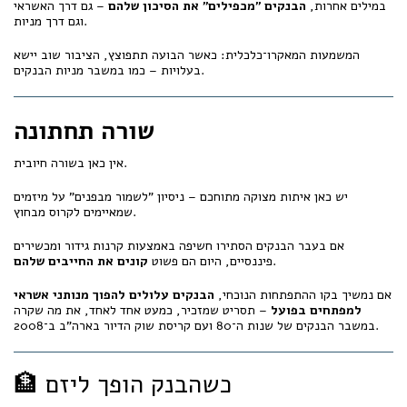
במילים אחרות,
הבנקים "מכפילים" את הסיכון שלהם
– גם דרך האשראי
וגם דרך מניות.
המשמעות המאקרו־כלכלית: כאשר הבועה תתפוצץ, הציבור שוב יישא
בעלויות – כמו במשבר מניות הבנקים.
שורה תחתונה
אין כאן בשורה חיובית.
יש כאן איתות מצוקה מתוחכם – ניסיון "לשמור מבפנים" על מיזמים
שמאיימים לקרוס מבחוץ.
אם בעבר הבנקים הסתירו חשיפה באמצעות קרנות גידור ומכשירים
.
פיננסיים, היום הם פשוט
קונים את החייבים שלהם
אם נמשיך בקו ההתפתחות הנוכחי,
הבנקים עלולים להפוך מנותני אשראי
למפתחים בפועל
– תסריט שמזכיר, כמעט אחד לאחד, את מה שקרה
במשבר הבנקים של שנות ה־80 ועם קריסת שוק הדיור בארה"ב ב־2008.
🏦 כשהבנק הופך ליזם