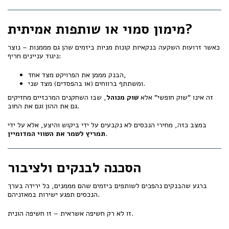
מימון סמוי או שותפות אמיתית?
כאשר זרועות השקעה בנקאיות קונות מניות ביזמים שהן גם מממנות – נוצר
ניגוד עניינים חריף:
הבנק מממן את הפרויקט מצד אחד,
ומשתתף ברווחים (או בהפסדים) מצד שני.
זה אינו "שוק חופשי" אלא
שוק מנוהל
, שבו השחקנים המרכזיים מחזיקים
גם את ההון וגם את החוב.
במצב כזה, מחירי הנכסים לא נקבעים על ידי ביקוש והיצע, אלא על ידי
.
תמריץ לשמר את השווי המדומיין
הסכנה לבנקים ולציבור
ברגע שהבנקים נהפכים לשותפים ביזמים שהם מממנים, כל ירידה בערך
הנכסים תפגע ישירות במאזניהם.
זו לא רק חשיפה אשראית – זו חשיפה הונית.