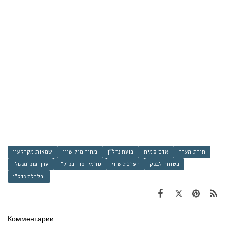
תורת הערך
אדם סמית
בועת נדל"ן
מחיר מול שווי
שמאות מקרקעין
בטוחה לבנק
הערכת שווי
גורמי יסוד בנדל"ן
ערך פונדמנטלי
כלכלת נדל"ן.
Комментарии