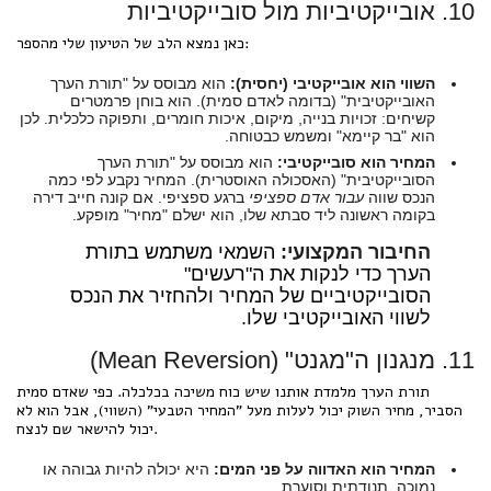
10. אובייקטיביות מול סובייקטיביות
כאן נמצא הלב של הטיעון שלי מהספר:
השווי הוא אובייקטיבי (יחסית):
הוא מבוסס על "תורת הערך
האובייקטיבית" (בדומה לאדם סמית). הוא בוחן פרמטרים
קשיחים: זכויות בנייה, מיקום, איכות חומרים, ותפוקה כלכלית. לכן
הוא "בר קיימא" ומשמש כבטוחה.
המחיר הוא סובייקטיבי:
הוא מבוסס על "תורת הערך
הסובייקטיבית" (האסכולה האוסטרית). המחיר נקבע לפי כמה
הנכס שווה
עבור אדם ספציפי
ברגע ספציפי. אם קונה חייב דירה
בקומה ראשונה ליד סבתא שלו, הוא ישלם "מחיר" מופקע.
החיבור המקצועי:
השמאי משתמש בתורת
הערך כדי לנקות את ה"רעשים"
הסובייקטיביים של המחיר ולהחזיר את הנכס
לשווי האובייקטיבי שלו.
11. מנגנון ה"מגנט" (Mean Reversion)
תורת הערך מלמדת אותנו שיש כוח משיכה בכלכלה. כפי שאדם סמית
הסביר, מחיר השוק יכול לעלות מעל "המחיר הטבעי" (השווי), אבל הוא לא
יכול להישאר שם לנצח.
המחיר הוא האדווה על פני המים:
היא יכולה להיות גבוהה או
נמוכה, תנודתית וסוערת.