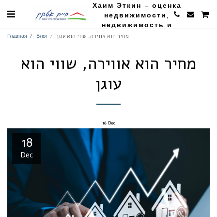
Хаим Эткин - оценка
недвижимости,
недвижимость и
сельское хозяйство
מחיר הוא אווירה, שווי הוא עוגן
Блог
Главная
מחיר הוא אווירה, שווי הוא
עוגן
18
Dec
18
Dec