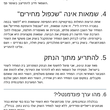
השמאי חייב להתייצב כשומר סף.
4. שמאות אינה "שכפול מחירים"
אחת הרעות החולות בפרקטיקה היא התפיסה ששמאות היא "לספר בכמה
נמכרה הדירה ליד". זו אינה שמאות, זהו "שכפול והעתקת מחירים".אם
המחיר של השכן הושפע מלחץ, מבורות או מאופוריה חולפת, שכפולו לתוך
הערכת שווי חדשה רק מעמיק את הבועה. שמאות מקצועית היא אנליזה
ביקורתית: עלינו לבדוק האם המחיר שהתקבל בשוק אכן משקף את השווי
הפונדמנטלי. בשוק בריא, השניים מתלכדים; בשוק חולה, הם נפרדים – ושם
עלינו להתריע.
5. להתריע מתוך הנתק
מאז שנת 2012, אני פועל לחשוף את הנתק המתרחב בין המחיר לשווי
בישראל. תפקידו של השמאי הוא לא להדהד את הטירוף, אלא להוות את
המבוגר האחראי.זכרו: המחיר הוא מה שאתם משלמים, השווי הוא מה שאתם
מקבלים. במקום שבו המחיר הוא רק אווירה, השווי הוא חומת המגן שלכם
ושל המערכת הפיננסית כולה.
6. מהו ערך פונדמנטלי?
בכלכלה ובפיננסים, ערך פונדמנטלי הוא השווי של נכס כפי שהוא נגזר
מנתונים ריאליים ומדידים, ללא קשר למחיר השוק שלו ברגע נתון. בנדל"ן,
גורמי היסוד הם: