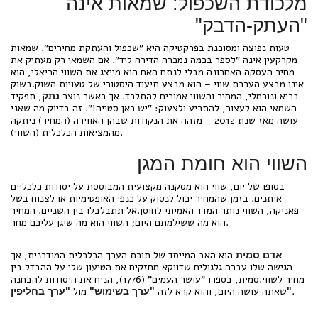
מלכודת השכפול: שמאות אינה
"העתק-הדבק"
טעות נפוצה ומסוכנת בפרקטיקה היא "שכפול והעתקת מחירים". שמאות
מקרקעין אינה "לספר בכמה נמכרה הדירה ליד". אם השמאי רק מעתיק את
מחיר העסקה האחרונה מבלי לנתח האם הוא מייצג את השווי הריאלי, הוא
אינו מבצע הערכת שווי – הוא מבצע תיעוד היסטורי של טעויות השוק.בשוק
בריא ונורמלי, המחיר והשווי אמורים להתלכד. אך כאשר נוצר
, תפקיד
נתק
השמאי הוא לעצור, להתריע ולצעוק: "יש כאן סטייה!". זה בדיוק מה שאני
עושה מאז שנת 2012 – מזהה את הנקודות שבהן האווירה (המחיר) ניתקה
מהמציאות הכלכלית (השווי).
השווי הוא חומת המגן
בסופו של יום, שווי הוא מסקנה מקצועית המבוססת על יסודות כלכליים
איתנים. בזמן שהמחיר יכול לנסוק על כנפי האופטימיות או לצנוח בשל
פאניקה, השווי נותר המדד האמיתי לחוסן.אל תתבלבלו בין השניים. המחיר
הוא מה ששילמתם היום; השווי הוא מה שיגן עליכם מחר.
הוא האב המייסד של תורת הערך הכלכלית המודרנית, אך
אדם סמית
הגישה שלו עברה גלגולים שדווקא מחזקים את הטיעון שלי על ההבדל בין
מחיר לשווי.סמית, בספרו "עושר העמים" (1776), הניח את היסודות להבחנה
.
שאתה עושה היום, והוא קרא לזה
מול
"ערך בחליפין"
"ערך בשימוש"