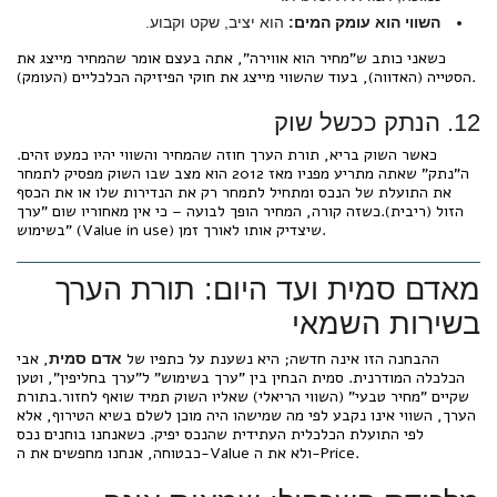
השווי הוא עומק המים:
הוא יציב, שקט וקבוע.
כשאני כותב ש"מחיר הוא אווירה", אתה בעצם אומר שהמחיר מייצג את
הסטייה (האדווה), בעוד שהשווי מייצג את חוקי הפיזיקה הכלכליים (העומק).
12. הנתק ככשל שוק
כאשר השוק בריא, תורת הערך חוזה שהמחיר והשווי יהיו כמעט זהים.
ה"נתק" שאתה מתריע מפניו מאז 2012 הוא מצב שבו השוק מפסיק לתמחר
את התועלת של הנכס ומתחיל לתמחר רק את הנדירות שלו או את הכסף
הזול (ריבית).כשזה קורה, המחיר הופך לבועה – כי אין מאחוריו שום "ערך
בשימוש" (Value in use) שיצדיק אותו לאורך זמן.
מאדם סמית ועד היום: תורת הערך
בשירות השמאי
ההבחנה הזו אינה חדשה; היא נשענת על כתפיו של
, אבי
אדם סמית
הכלכלה המודרנית. סמית הבחין בין "ערך בשימוש" ל"ערך בחליפין", וטען
שקיים "מחיר טבעי" (השווי הריאלי) שאליו השוק תמיד שואף לחזור.בתורת
הערך, השווי אינו נקבע לפי מה שמישהו היה מוכן לשלם בשיא הטירוף, אלא
לפי התועלת הכלכלית העתידית שהנכס יפיק. כשאנחנו בוחנים נכס
כבטוחה, אנחנו מחפשים את ה-Value ולא את ה-Price.