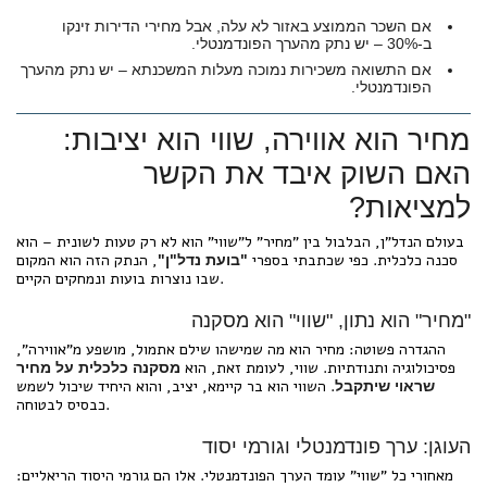
אם השכר הממוצע באזור לא עלה, אבל מחירי הדירות זינקו
ב-30% – יש נתק מהערך הפונדמנטלי.
אם התשואה משכירות נמוכה מעלות המשכנתא – יש נתק מהערך
הפונדמנטלי.
מחיר הוא אווירה, שווי הוא יציבות:
האם השוק איבד את הקשר
למציאות?
בעולם הנדל"ן, הבלבול בין "מחיר" ל"שווי" הוא לא רק טעות לשונית – הוא
סכנה כלכלית. כפי שכתבתי בספרי
, הנתק הזה הוא המקום
"בועת נדל"ן"
שבו נוצרות בועות ונמחקים הקיים.
"מחיר" הוא נתון, "שווי" הוא מסקנה
ההגדרה פשוטה: מחיר הוא מה שמישהו שילם אתמול, מושפע מ"אווירה",
פסיכולוגיה ותנודתיות. שווי, לעומת זאת, הוא
מסקנה כלכלית על מחיר
. השווי הוא בר קיימא, יציב, והוא היחיד שיכול לשמש
שראוי שיתקבל
כבסיס לבטוחה.
העוגן: ערך פונדמנטלי וגורמי יסוד
מאחורי כל "שווי" עומד הערך הפונדמנטלי. אלו הם גורמי היסוד הריאליים: