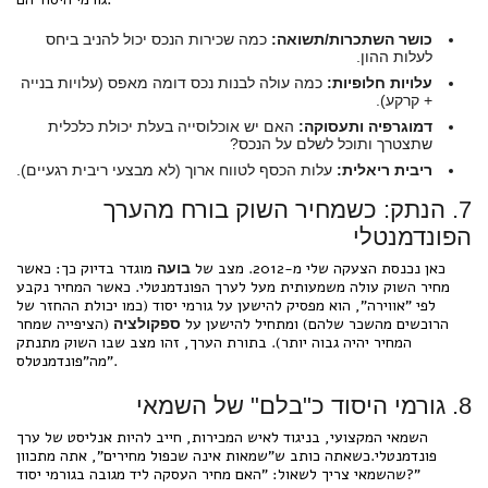
כושר השתכרות/תשואה:
כמה שכירות הנכס יכול להניב ביחס
לעלות ההון.
עלויות חלופיות:
כמה עולה לבנות נכס דומה מאפס (עלויות בנייה
+ קרקע).
דמוגרפיה ותעסוקה:
האם יש אוכלוסייה בעלת יכולת כלכלית
שתצטרך ותוכל לשלם על הנכס?
ריבית ריאלית:
עלות הכסף לטווח ארוך (לא מבצעי ריבית רגעיים).
7. הנתק: כשמחיר השוק בורח מהערך
הפונדמנטלי
כאן נכנסת הצעקה שלי מ-2012. מצב של
מוגדר בדיוק כך: כאשר
בועה
מחיר השוק עולה משמעותית מעל לערך הפונדמנטלי. כאשר המחיר נקבע
לפי "אווירה", הוא מפסיק להישען על גורמי יסוד (כמו יכולת ההחזר של
הרוכשים מהשכר שלהם) ומתחיל להישען על
(הציפייה שמחר
ספקולציה
המחיר יהיה גבוה יותר). בתורת הערך, זהו מצב שבו השוק מתנתק
מה"פונדמנטלס".
8. גורמי היסוד כ"בלם" של השמאי
השמאי המקצועי, בניגוד לאיש המכירות, חייב להיות אנליסט של ערך
פונדמנטלי.כשאתה כותב ש"שמאות אינה שכפול מחירים", אתה מתכוון
שהשמאי צריך לשאול: "האם מחיר העסקה ליד מגובה בגורמי יסוד?"