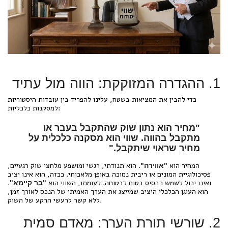
1. ההגדרה המזוקקת: הווה מול עתיד
כדי להבין את המציאות בשטח, עלינו להפריד בין עובדות היסטוריות
למסקנות כלכליות:
"מחיר הוא נתון שוק שהתקבל בעבר או
מתקבל בהווה. שווי הוא מסקנה כלכלית על
מחיר שראוי שיתקבל."
המחיר הוא
. הוא תנודתי, רגשי ומושפע מלחצי שוק רגעיים,
"אווירה"
פסיכולוגיית המונים או ריבית נמוכה באופן מלאכותי. ככזה, הוא אינו יציב
ואינו יכול לשמש כבסיס בטוח לבטוחה. לעומתו, השווי הוא
.
"בר קיימא"
הוא העוגן הכלכלי היציב שמייצג את הערך האמיתי של הנכס לאורך זמן,
ללא קשר לרעשי הרקע של השוק.
2. שורשי תורת הערך: מאדם סמית