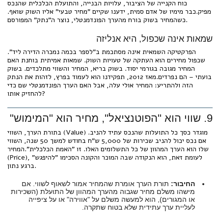
כוח הקנייה של הציבור, עלויות הבנייה, והתועלת הכלכלית שהנכס
מפיק.כבר מימיו של אדם סמית, ידענו שקיים "מחיר טבעי" אליו השוק שואף.
כשהמחיר בשוק בורח מהערך הפונדמנטלי, נוצר ה"נתק" המפורסם.
שמאות אינה שכפול, היא אנליזה
הפרקטיקה השמאית אינה מסתכמת ב"לספר בכמה נמכרה הדירה ליד".
שכפול מחירים הוא העתקה של טעויות השוק. שמאות אמיתית בוחנת האם
המחיר מגובה בגורמי יסוד. בשוק בריא, המחיר והשווי מתלכדים. בשוק
בועתי – הם נפרדים.מאז 2012, תפקידנו הוא לעמוד בפרץ, לזהות את הנתק
הזה ולהתריע: המחיר אולי עלה, אבל האם הערך הפונדמנטלי שם כדי
להחזיק אותו?
9. שווי הוא "הפוטנציאל", מחיר הוא "המימוש"
בתורת הערך, השווי (Value) מוגדר כסך כל התועלות שהנכס עתיד להניב.
אם נכס יכול להניב שכירות של 5,000 ש"ח בחודש למשך 50 שנה, השווי
שלו הוא הערך המהוון של כל התשלומים האלו. זו "האמת הכלכלית".המחיר
(Price), לעומת זאת, הוא הנקודה שבה המוכר והקונה הסכימו "להיפגש"
ברגע נתון.
החיבור:
תורת הערך אומרת שהמחיר אמור לשאוף לשווי. אם
מישהו משלם מחיר שגבוה מהערך המהוון של התועלת (השכירות
או המגורים), הוא למעשה משלם על "אווירה" או על ציפייה
לעליית ערך עתידית שלא בטוח שתקרה.