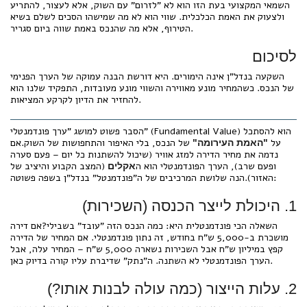
השמאי המקצועי בעת הזו הוא לא "לזרום" עם השוק, אלא לעצור, להתריע
ולצעוק את האמת הכלכלית. שווי הוא לא מה שמישהו הסכים לשלם בשיא
הטירוף, אלא מה שהנכס באמת שווה ביום סגריר.
לסיכום
השקעה בנדל"ן אינה הימורים. היא דורשת הבנה עמוקה של הערך הפנימי
של הנכס. כשהמחיר מונע מאווירה והשווי מונע מעובדות, התפקיד שלנו הוא
להחזיר את הדיון לקרקע המציאות.
הסבר פשוט למושג "ערך פונדמנטלי" (Fundamental Value) הוא להסתכל
על
של הנכס, בלי האיפור והתחפושות של השוק.אם
"האמת העירומה"
נדמה את מחיר הדירה למזג אוויר (שיכול להשתנות כל יום – פעם סערה
ופעם שרב), הערך הפונדמנטלי הוא ה
(המצב הקבוע והיציב של
אקלים
האזור).הנה שלושת המרכיבים של ה"פונדמנטל" בנדל"ן בשפה פשוטה:
1. היכולת לייצר הכנסה (השכירות)
השאלה הכי פונדמנטלית היא: כמה הנכס הזה "עובד" בשבילי?אם דירה
מושכרת ב-5,000 ש"ח בחודש, זה נתון פונדמנטלי. אם המחיר של הדירה
קפץ במיליון ש"ח אבל השכירות נשארה 5,000 ש"ח – המחיר עלה, אבל
הערך הפונדמנטלי לא השתנה. ה"נתק" שדיברת עליו קורה בדיוק כאן.
2. עלות הייצור (כמה עולה לבנות אותו?)