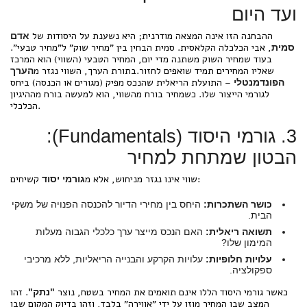
ועד היום
ההבחנה הזו אינה המצאה מודרנית; היא נשענת על היסודות של
אדם
, אבי הכלכלה הקלאסית. סמית הבחין בין "מחיר שוק" ל"מחיר טבעי".
סמית
בעוד שמחיר השוק משתנה מדי יום, המחיר הטבעי (השווי) הוא המרכז
שאליו המחירים תמיד שואפים לחזור.בתורת הערך, השווי נגזר מ
הערך
– התועלת הריאלית שהנכס מפיק (מגורים או הכנסה) ביחס
הפונדמנטלי
לגורמי הייצור שלו. כשמחיר בורח מהשווי, הוא למעשה בורח מההיגיון
הכלכלי.
3. גורמי היסוד (Fundamentals):
הבטון שמתחת למחיר
קשיחים:
שווי אינו נגזר מניחוש, אלא מ
גורמי יסוד
כושר השתכרות:
היחס בין מחירי הדיור להכנסה הפנויה של משקי
הבית.
תשואה ריאלית:
האם הנכס מייצר ערך כלכלי הגבוה מעלות
המימון שלו?
עלויות חלופיות:
עלויות הקרקע והבנייה הריאליות, ללא מרכיבי
ספקולציה.
כאשר גורמי היסוד הללו אינם תואמים את המחיר בשטח, נוצר
. זהו
"נתק"
המצב שבו המחיר מוזן על ידי "אווירה" בלבד, וזהו בדיוק המקום שבו