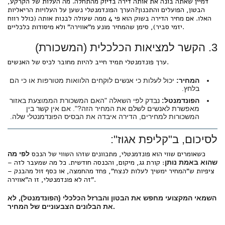
דמיין שאתה בונה את אותה דירה בדיוק מהתחלה. מה העלות של הקרקע,
הבטון, הפועלים והתכנון?הערך הפונדמנטלי נשען על העלויות הריאליות
האלו. אם מחיר הדירה בשוק הוא פי 4 ממה שעולה לבנות אותה (כולל רווח
יזמי סביר), סימן שהמחיר מונע מ"אווירה" ולא מיסודות כלכליים.
3. הקשר למציאות הכלכלית (המשכורת)
ערך פונדמנטלי תמיד חייב להיות מחובר לכיס של האנשים.
המחיר:
יכול לעלות כי אנשים לוקחים הלוואות מטורפות או כי הם
בלחץ.
הפונדמנטל:
נבדק לפי השאלה "האם המשכורת הממוצעת באזור
מאפשרת לאנשים לשלם את המחיר הזה?". אם אין קשר בין
המשכורות למחירים, הדירה איבדה את הבסיס הפונדמנטלי שלה.
לסיכום, ב"קליפת אגוז":
כשאומרים שווי הוא פונדמנטלי, מתכוונים שזהו השווי של הנכס
לפי מה
: קורת גג, מיקום, והכנסה חודשית. כל מה שמעבר לזה –
שהוא באמת נותן
ציפיות ש"המחיר ימשיך לעלות לנצח", פחד מהחמצה, או כסף זול מהבנק –
זה לא פונדמנטלי, זו ה"אווירה".
השמאי המקצועי מחפש את הבטון והברזל הכלכלי (הפונדמנטל), לא
את הבלונים הצבעוניים של המחיר.