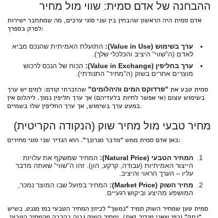
ההבחנה של אדם סמית: שווי מול מחיר
אדם סמית היה הראשון שהבחין בין שני סוגי ערכים, מה שמתחבר ישירות
לפרק בספרך:
ערך בשימוש (Value in Use):
התועלת האמיתית שהנכס מביא
לאדם (ה"שווי" היציב והכלכלי שלך).
ערך בחליפין (Value in Exchange):
הכוח של הנכס לרכוש
מוצרים אחרים בשוק (ה"מחיר" התנודתי).
סמית טבע את
שהזכרתי קודם: למים יש ערך
"פרדוקס המים והיהלומים"
בשימוש עצום (אי אפשר לחיות בלעדיהם) אך ערך חליפין נמוך. ליהלום אין
כמעט ערך בשימוש, אך ערך החליפין שלו בשמיים.
מחיר טבעי מול מחיר שוק (הנקודה הקריטית)
כאן אדם סמית ממש "מדבר מגרונך". הוא הגדיר שני סוגי מחירים:
המחיר הטבעי (Natural Price):
המחיר שמשקף את עלויות
הייצור האמיתיות (עבודה, קרקע, הון). זהו ה"שווי" שאתה מדבר
עליו – הערך הראוי והיציב.
מחיר השוק (Market Price):
המחיר בפועל שבו המוצר נמכר,
המושפע מהיצע וביקוש רגעיים.
סמית טען שמחיר השוק תמיד "נמשך" לכיוון המחיר הטבעי כמו מגנט. כשיש
"נתק" (כפי שאני מגדיר זאת), ומחיר השוק גבוה בהרבה מהמחיר הטבעי,