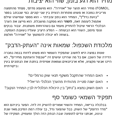
מחיר הוא רגע בזמן, שווי הוא יציבות
מחיר הוא תוצר של "אווירה". הוא מושפע מדחף, מפחד מהחמצה (FOMO),
מריבית נמוכה או פשוט מתחרות רגעית בין שני קונים. כפי שנכתב בספר
"בועת נדל"ן", המחיר הוא נתון עובדתי – הוא מספר שמישהו שילם
אתמול.לעומת זאת,
הוא מסקנה מושכלת. הוא מייצג את הערך
השווי
הכלכלי הראוי שיכול להחזיק מעמד גם כשהרוחות משתנות. עבור בנקים
וגופי מימון, השווי הוא הבטוחה – הסלע היציב שעליו נשענת העסקה.
בטוחה לא יכולה להסתמך על "אווירה" חולפת.
מלכודת השכפול: שמאות אינה "העתק-הדבק"
טעות נפוצה היא לחשוב שתפקיד השמאי הוא פשוט לדווח בכמה נמכרה
הדירה של השכן. אם כל מה שהיינו עושים זה "שכפול והעתקת מחירים", לא
היינו אנשי מקצוע, אלא ארכיונאים.שמאות אמיתית בוחנת את הנתונים בעין
ביקורתית:
האם המחיר שהתקבל משקף תנאי שוק נורמליים?
האם ישנה סטייה מהותית מהערך הכלכלי הריאלי?
האם השוק נמצא ב"נתק" בין היכולת הכלכלית לבין המחיר הנקוב?
תפקיד השמאי כשומר סף
בכלכלה בריאה, המחיר והשווי אמורים להשיק זה לזה. הפער ביניהם הוא
"מדד הדופק" של השוק. ככל שהפער גדל, כך עולה רמת הסיכון.מאז שנת
2012, אנחנו עדים לתופעה שבה הנתק הזה הולך ומעמיק. תפקידו של