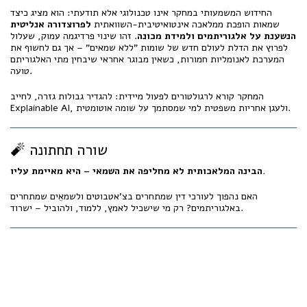
החידוש המשמעותי במחקר אינו טכנולוגי אלא תודעתי: הוא מציג כיצד
שמאות הופכת ממלאכה אינטואיטיבית-השוואתית
לפרוצדורה אנליטית
הנשענת על אלגוריתמים ולמידת מכונה
. זהו שינוי פרדיגמה עמוק, שעלול
לפרוץ את הדלת לעולם חדש של שומות "ללא שמאים" – אך גם לחשוף את
המערכת לאנומליות חמורות, כשאין מבוגר אחראי שיבחין מתי האלגוריתם
טועה.
המחקר קורא לרגולטורים לפעול מיידית: להגדיר גבולות גזרה, לחייב
Explainable AI, ולעגן אחריות משפטית למי שמסתמך על שומה אוטומטית.
🧨 שורה תחתונה
הבינה המלאכותית לא מחליפה את השמאי – היא מאיימת עליו.
האם נהפוך לעורכי דין שמתחרים בצ'אטבוטים ולשמאֵים שמתחרים
באלגוריתמים? רק מי שישכיל לאמץ, ללמוד, ולהוביל – ישרוד.