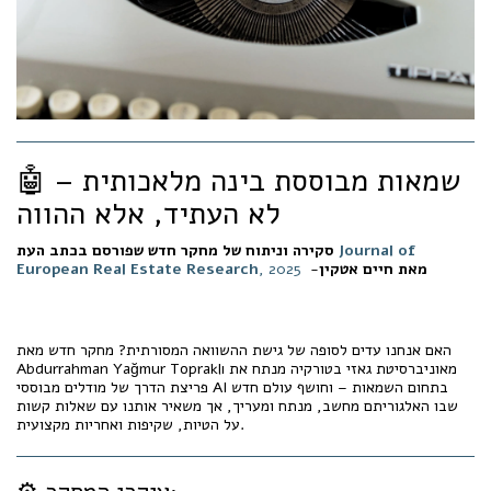
🤖 שמאות מבוססת בינה מלאכותית –
לא העתיד, אלא ההווה
Journal of
סקירה וניתוח של מחקר חדש שפורסם בכתב העת
מאת חיים אטקין
-
, 2025
European Real Estate Research
האם אנחנו עדים לסופה של גישת ההשוואה המסורתית? מחקר חדש מאת
Abdurrahman Yağmur Topraklı מאוניברסיטת גאזי בטורקיה מנתח את
פריצת הדרך של מודלים מבוססי AI בתחום השמאות – וחושף עולם חדש
שבו האלגוריתם מחשב, מנתח ומעריך, אך משאיר אותנו עם שאלות קשות
על הטיות, שקיפות ואחריות מקצועית.