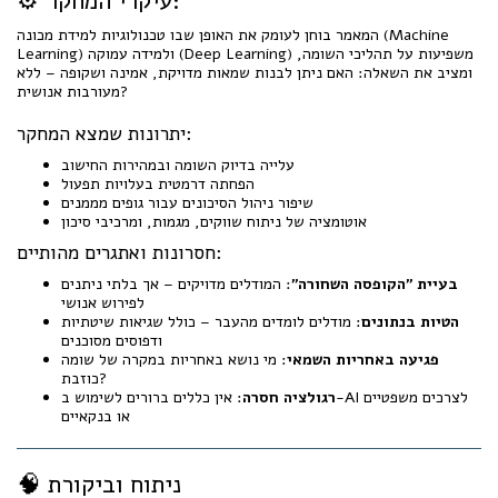
⚙ עיקרי המחקר:
המאמר בוחן לעומק את האופן שבו טכנולוגיות למידת מכונה (Machine
Learning) ולמידה עמוקה (Deep Learning) משפיעות על תהליכי השומה,
ומציב את השאלה: האם ניתן לבנות שמאות מדויקת, אמינה ושקופה – ללא
מעורבות אנושית?
יתרונות שמצא המחקר:
עלייה בדיוק השומה ובמהירות החישוב
הפחתה דרמטית בעלויות תפעול
שיפור ניהול הסיכונים עבור גופים מממנים
אוטומציה של ניתוח שווקים, מגמות, ומרכיבי סיכון
חסרונות ואתגרים מהותיים:
בעיית "הקופסה השחורה"
: המודלים מדויקים – אך בלתי ניתנים
לפירוש אנושי
הטיות בנתונים
: מודלים לומדים מהעבר – כולל שגיאות שיטתיות
ודפוסים מסוכנים
פגיעה באחריות השמאי
: מי נושא באחריות במקרה של שומה
כוזבת?
רגולציה חסרה
: אין כללים ברורים לשימוש ב-AI לצרכים משפטיים
או בנקאיים
🧠 ניתוח וביקורת