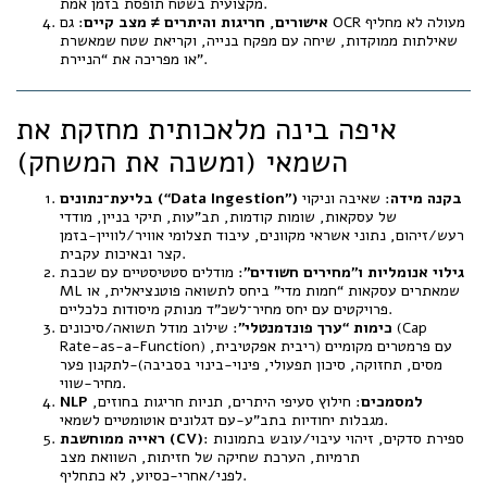
מקצועית בשטח תופסת בזמן אמת.
אישורים, חריגות והיתרים ≠ מצב קיים
: גם OCR מעולה לא מחליף
שאילתות ממוקדות, שיחה עם מפקח בנייה, וקריאת שטח שמאשרת
או מפריכה את “הניירת”.
איפה בינה מלאכותית מחזקת את
השמאי (ומשנה את המשחק)
בליעת־נתונים (“Data Ingestion”) בקנה מידה
: שאיבה וניקוי
של עסקאות, שומות קודמות, תב"עות, תיקי בניין, מודדי
רעש/זיהום, נתוני אשראי מקוונים, עיבוד תצלומי אוויר/לוויין-בזמן
קצר ובאיכות עקבית.
גילוי אנומליות ו”מחירים חשודים”
: מודלים סטטיסטיים עם שכבת
ML שמאתרים עסקאות “חמות מדי” ביחס לתשואה פוטנציאלית, או
פרויקטים עם יחס מחיר־לשכ"ד מנותק מיסודות כלכליים.
כימות “ערך פונדמנטלי”
: שילוב מודל תשואה/סיכונים (Cap
Rate-as-a-Function) עם פרמטרים מקומיים (ריבית אפקטיבית,
מסים, תחזוקה, סיכון תפעולי, פינוי-בינוי בסביבה)-לתקנון פער
מחיר-שווי.
NLP למסמכים
: חילוץ סעיפי היתרים, תניות חריגות בחוזים,
מגבלות יחודיות בתב"ע-עם דגלונים אוטומטיים לשמאי.
: ספירת סדקים, זיהוי עיבוי/עובש בתמונות
ראייה ממוחשבת (CV)
תרמיות, הערכת שחיקה של חזיתות, השוואת מצב
לפני/אחרי-כסיוע, לא כתחליף.