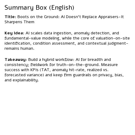
Summary Box (English)
Title:
Boots on the Ground: AI Doesn’t Replace Appraisers-It
Sharpens Them
Key Idea:
AI scales data ingestion, anomaly detection, and
fundamental-value modeling, while the core of valuation-on-site
identification, condition assessment, and contextual judgment-
remains human.
Takeaway:
Build a hybrid workflow: AI for breadth and
consistency; fieldwork for truth-on-the-ground. Measure
success with KPIs (TAT, anomaly hit-rate, realized vs.
forecasted variance) and keep firm guardrails on privacy, bias,
and explainability.