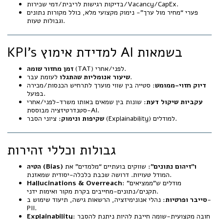
בדיקות רגישות לריבית/דמי שכירות/Vacancy/CapEx.
פערי “מחיר מול ערך”- נימוק מקצועי מלא, כולל מקורות נתונים
וגבולות טעות.
KPI’s למדידת אימוץ AI בשמאות
(TAT) לפני/אחרי.
זמן מחזור שומה
לעומת עבר.
שיעור אנומליות שהתגלו
דיוק חזוי-ממומש
: סטייה בין שווי מוערך לתרחיש הכנסות/מכירה
בפועל.
עקביות שיקול דעת
: שונות בין שמאים באותו משרד-לפני/אחרי
סטנדרטיזציה מבוססת-AI.
: ציוני הסבר (Explainability) למודלים.
שקיפות ונימוק
גבולות וכללי זהירות
הטיה (Bias) ו”זיהום נתונים”
: שווקים בועתיים “מלמדים” את
המודל טעויות. דרושה שכבת כלכלה-יסודית שמאזנת.
: מודלים ש”ממציאים”
Hallucinations & Overreach
תקנים/נתונים-מחייבים בקרת מקור ואימות ידני.
סייבר ופרטיות
: נהלי אנונימיזציה, הרשאות גישה, תיעוד שימוש ב-
PII.
: חובה מקצועית-שומה חייבת להיות ניתנת להסבר
Explainability