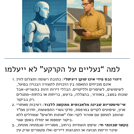
למה “נעליים על הקרקע” לא ייעלמו
זיהוי נכס פיזי אינו טוקן דיגיטלי
: כתובת רשומה ותצלום לווין
אינם מוכיחים התאמה בין הזכויות לתצורה הבנויה בפועל,
לשימושים, לשיפורים ולליקויים. הבדלי דירות זהות בתשריט-אבל
שונות במצב, באוורור, בהצללה, ברעש, בריחות או בלחות—מתגלים
רק בביקור.
אי־סימטריות שבינה מלאכותית מתקשה ללכוד
: רטיבות מאחורי
ארון, שיפועים לקויים במרפסת, סדקי גשרי התפשטות, חדרון ממ"ד
שהוסב למחסן עם אוורור לקוי-אלו “אותות חלשים” שמודלים ללא
ביקור יפספסו או ימדלו באופן שגוי.
הֶקשר שכונתי חי
: שיפוץ תשתיות ברחוב, מסגרייה שנפתחה מתחת,
שינוי זרימת תנועה או התנהגות דיירים-אלו פקטורים שרק עין