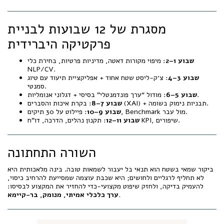
מסגרת של 12 שבועות לבניית
פרקטיקה היברידית
שבוע 1–2
: מיפוי מקורות דאטה, מדיניות פרטיות, בחירת כלי
NLP/CV.
שבוע 3–4
: צ׳ק-ליסט שטח אחוד + אפליקציית תיעוד עם טיוג
סמנטי.
: מודול “ערך פונדמנטלי” בסיסי + דגלוני אנומליות.
שבוע 5–6
: בקרת איכות והסברים (XAI) + תבניות נימוק בשומה.
שבוע 7–8
: פיילוט על 30 תיקים, Benchmark מול עבר.
שבוע 9–10
: תקנון נהלים, הדרכה, דו”ח KPI, שיפורים.
שבוע 11–12
השורה התחתונה
ביקור שמאי בשטח הוא תנאי בל יעבור לשמאות טובה. בינה מלאכותית היא
לא תחליף לרגליים ולחושים; היא שכבת עוצמה שמסייעת להרחיב כיסוי,
להעמיק בדיקה, ולחזק שיפוט מקצועי-כדי להחזיר את המקצוע לבסיסו:
ערך כלכלי אמיתי, מנומק, בר-קיימא.