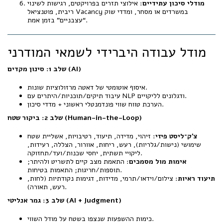
מודלי סיכון עתידיים
: אילוצי תזרים בפרויקטים, רגישות לשינוי
ריבית, פוטנציאל Vacancy במשרדים או מסחר, ומדדי שוק
“עצבניים” בזמן אמת.
מודל עבודה היברידי לשמאי המודרני
שלב 1: סינון מקדים (AI)
איסוף אוטומטי של דאטה מרזולוציות שונות.
עיבוד תיקים/תוכניות/היתרים עם NLP ודגלונים לליקויים.
הערכת טווח שווי פונדמנטלי ראשוני + מדדי סיכון.
שלב 2: ביקור שטח (Human-in-the-Loop)
צ׳ק־ליסט פיזי
: זיהוי, מדידה, תיעוד, רטיבויות, אשליית שטח
שימושי (נישות/גלריות), רעש, ריחות, אוורור, הצללה, רעידות,
ליקויי תשתית, יחסי שכנות/ועד/תחזוקה.
אימות מול מסמכים
: התאמת מצב קיים לתשריט ולהיתר;
תוספות/חריגות; התאמות בטיחות.
תיעוד ראיות
: צילום/וידאו/תרמי, מדידות, דגימות נקודתיות (לחות,
רעש, תאורה).
שלב 3: גמר אנליטי (AI + Judgment)
כימות ההשפעות שנצפו בשטח על מודל השווי.