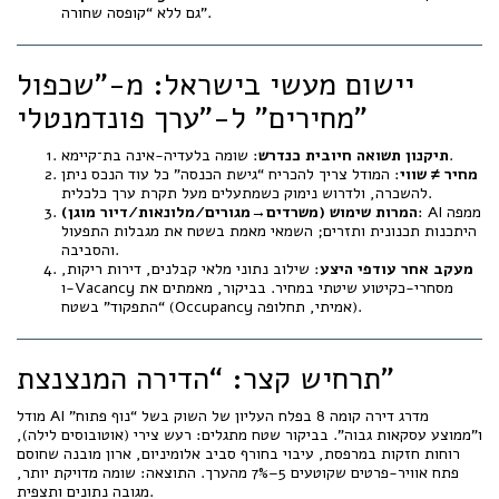
גם ללא “קופסה שחורה”.
יישום מעשי בישראל: מ-”שכפול
מחירים” ל-”ערך פונדמנטלי”
: שומה בלעדיה-אינה בת־קיימא.
תיקנון תשואה חיובית כנדרש
מחיר ≠ שווי
: המודל צריך להכריח “גישת הכנסה” כל עוד הנכס ניתן
להשכרה, ולדרוש נימוק כשמתעלים מעל תקרת ערך כלכלית.
: AI ממפה
המרות שימוש (משרדים→מגורים/מלונאות/דיור מוגן)
היתכנות תכנונית ותזרים; השמאי מאמת בשטח את מגבלות התפעול
והסביבה.
מעקב אחר עודפי היצע
: שילוב נתוני מלאי קבלנים, דירות ריקות,
ו-Vacancy מסחרי-כקיטוע שיטתי במחיר. בביקור, מאמתים את
“התפקוד” בשטח (Occupancy אמיתי, תחלופה).
תרחיש קצר: “הדירה המנצנצת”
מודל AI מדרג דירה קומה 8 בפלח העליון של השוק בשל “נוף פתוח”
ו”ממוצע עסקאות גבוה”. בביקור שטח מתגלים: רעש צירי (אוטובוסים לילה),
רוחות חזקות במרפסת, עיבוי בחורף סביב אלומיניום, ארון מובנה שחוסם
פתח אוויר-פרטים שקוטעים 5–7% מהערך. התוצאה: שומה מדויקת יותר,
מגובה נתונים ותצפית.