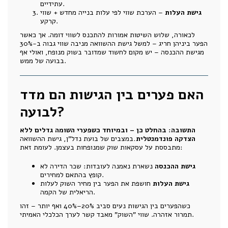
עתידיים.
גישת העלות
– הערכת שווי לפי עלות בנייה מחדש + שווי
קרקע.
לכאורה, שלוש השיטות אמורות להתכנס לשווי דומה. אך כאשר
הפער ביניהן חריג – למשל גישת ההשוואה מניבה שווי גבוה ב-30%
מגישת ההכנסה – יש מקום לחשוד שמדובר בשוק מנופח, ואולי אף
בבועה של ממש.
האם פערים בין הגישות הם מדד
לבועה?
התשובה: בהחלט כן – ובמיוחד כשפערי השומה גדלים ללא
הצדקה פונדמנטלית.
במצבים של בועת נדל"ן, גישת ההשוואה
מתבססת על עסקאות שוק שמנופחות בעצמן. לעומת זאת:
גישת ההכנסה
נשארת נאמנה לעובדות: שכר הדירה לא
קופץ בהתאם למחירים.
גישת העלות
חושפת את הפער בין מחיר השוק לעלות
הריאלית של הקמה.
כשהפערים בין הגישות נעים סביב 20%–40% ואף יותר – זהו
תמרור אזהרה. שווי "השוק" מאבד קשר לערך הכלכלי האמיתי.