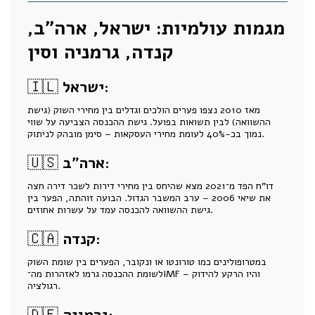
מגמות עולמיות: ישראל, ארה"ב,
קנדה, גרמניה וסין
ישראל:
🇮🇱
מאז 2010 נצפו פערים הולכים וגדלים בין מחירי השוק (גישת
ההשוואה) לבין תשואות בפועל. גישת ההכנסה הצביעה על שווי
נמוך בכ-40% לעומת מחירי העסקאות – סימן מובהק לניתוק.
ארה"ב:
🇺🇸
דו"ח הפד מ־2021 מצא שהיחס בין מחירי דירות לשכר דירה חצה
את שיאי 2006 – ערב המשבר הגדול. הבועה זוהתה, הפער בין
גישת ההשוואה להכנסה עמד על עשרות אחוזים.
קנדה:
🇨🇦
במטרופולינים כמו טורונטו או ונקובר, הפערים בין שומת השוק
לשומת ההכנסה גרמו לאזהרות מה־IMF – והיו הרקע להידוק
רגולציה.