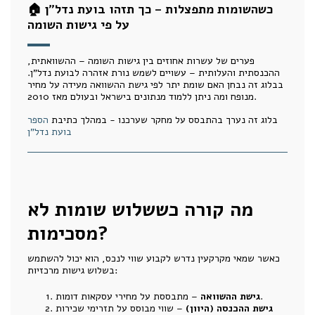
🏠 כשהשומות מתפצלות – כך תזהו בועת נדל"ן
על פי גישות השומה
פערים של עשרות אחוזים בין גישות השומה – ההשוואתית,
ההכנסתית והעלותית – עשויים לשמש נורת אזהרה לבועת נדל"ן.
בבלוג זה נבחן האם שומת יתר לפי גישת ההשוואה מעידה על מחיר
מנופח ומה ניתן ללמוד מנתונים בישראל ובעולם מאז 2010.
בלוג זה נערך בהתבסס על מחקר שערכנו - במהלך כתיבת
הספר
בועת נדל"ן
מה קורה כששלוש שומות לא
מסכימות?
כאשר שמאי מקרקעין נדרש לקבוע שווי לנכס, הוא יכול להשתמש
בשלוש גישות מרכזיות:
– מתבססת על מחירי עסקאות דומות.
גישת ההשוואה
גישת ההכנסה (היוון)
– שווי מבוסס על תזרימי שכירות