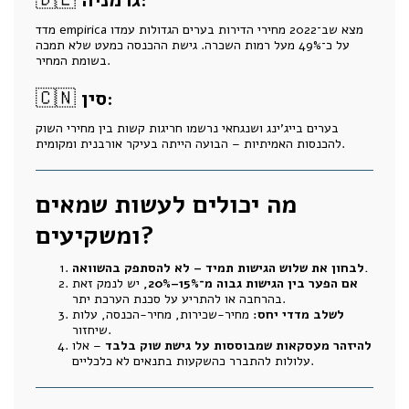
גרמניה:
🇩🇪
מדד empirica מצא שב־2022 מחירי הדירות בערים הגדולות עמדו
על כ־49% מעל רמות השכרה. גישת ההכנסה כמעט שלא תמכה
בשומת המחיר.
סין:
🇨🇳
בערים בייג’ינג ושנגחאי נרשמו חריגות קשות בין מחירי השוק
להכנסות האמיתיות – הבועה הייתה בעיקר אורבנית ומקומית.
מה יכולים לעשות שמאים
ומשקיעים?
לבחון את שלוש הגישות תמיד – לא להסתפק בהשוואה.
אם הפער בין הגישות גבוה מ־15%–20%,
יש לנמק זאת
בהרחבה או להתריע על סכנת הערכת יתר.
לשלב מדדי יחס:
מחיר-שכירות, מחיר-הכנסה, עלות
שיחזור.
להיזהר מעסקאות שמבוססות על גישת שוק בלבד
– אלו
עלולות להתברר כהשקעות בתנאים לא כלכליים.