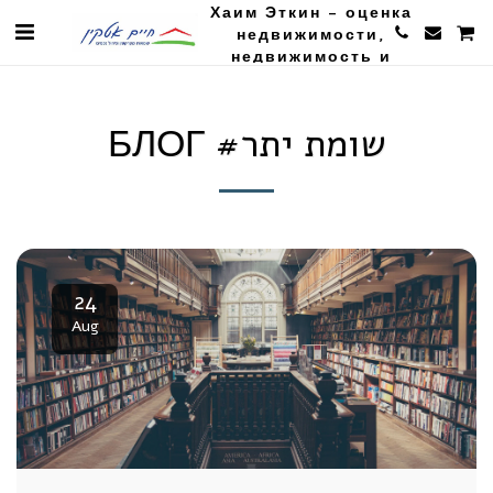
Хаим Эткин - оценка
недвижимости,
недвижимость и
сельское хозяйство
БЛОГ #שומת יתר
24
Aug