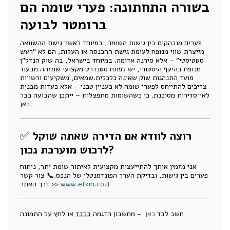
בשורה התחתונה: פערי שומה הם
ברומטר לבועה
פערים מובהקים בין גישות השומה, במיוחד כאשר גישת ההשוואה
מייצרת שווי מנופח לעומת גישת ההכנסה או העלות, הם לא "רעש
סטטיסטי" – אלא סירנה אדומה. במיוחד בישראל, בה שוק הנדל"ן
מנופח בהיקף היסטורי, יש לפתח סטנדרט מקצועי שמזהה מבעוד
מועד התנהגות שוק שאינה כלכלית.שמאים, משקיעים ורשויות
צריכים להתייחס לפערי שומה לא כעניין טכני – אלא כעדות מבנית
לאי־סדירות מסוכנת. כי כשהשומות מתפצלות – ייתכן שהבועה כבר
כאן.
רוצה לוודא אם הדירה שאתה שוקל
✅
לרכוש מוערכת נכון?
אני מזמין אותך להתייעצות מקצועית לאיתור שומת יתר, ניתוח
פערים בין גישות, ובדיקת הערך הפונדמנטלי של הנכס.📞 צור קשר
www.etkin.co.il
דרך האתר >>
חשב לבד
כאן
- מחשבון הדגמה
בלבד
או לחץ על התמונה