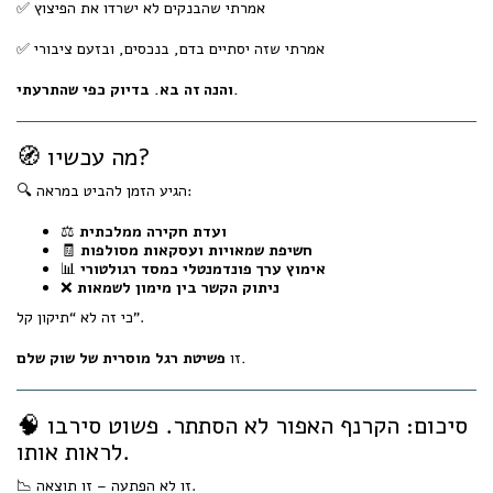
✅ אמרתי שהבנקים לא ישרדו את הפיצוץ
✅ אמרתי שזה יסתיים בדם, בנכסים, ובזעם ציבורי
והנה זה בא. בדיוק כפי שהתרעתי.
🧭 מה עכשיו?
🔍 הגיע הזמן להביט במראה:
ועדת חקירה ממלכתית
⚖️
חשיפת שמאויות ועסקאות מסולפות
🧾
אימוץ ערך פונדמנטלי כמסד רגולטורי
📊
ניתוק הקשר בין מימון לשמאות
❌
כי זה לא “תיקון קל”.
פשיטת רגל מוסרית של שוק שלם.
זו
🧠 סיכום: הקרנף האפור לא הסתתר. פשוט סירבו
לראות אותו.
📉 זו לא הפתעה – זו תוצאה.