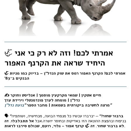
אמרתי לכם! וזה לא רק כי אני
🦏
היחיד שראה את הקרנף האפור
🦏 אמרתי לכם! הקרנף האפור רמס את שוק הנדל"ן – בדיוק כמו מניות
הבנקים ב־83׳
✍ חיים אטקין |
שמאי מקרקעין מוסמך
|
אנליסט וחוקר
נדל"ן
|
מומחה לערך פונדמנטלי וירידת ערך
"
מרצה לחשיבה ביקורתית בשמאות | מחבר הספר
"
בועת נדל"ן
"ברבור שחור!"
— יברברו עכשיו כל מנפחי הבועה, מכחישיה, ושותפיה
🗣️
בניפוח ובהפצת ההונאה הזו באדיקות ובחוסר יושרה.אבל
אל תתבלבלו. זה
לא ברבור שחור. זה 🦏 קרנף אפור – גלוי, רועם, שכולם סירבו לראות.