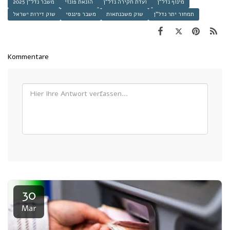
מינוף נדל"ן
ועדת חקירה נדל"ן
הונאת פונזי
משבר נדל"ן 2025
תמחור יתר נדל"ן
שוק משכנתאות
משבר פיננסי
שוק דירות ישראל
Kommentare
30
Mar