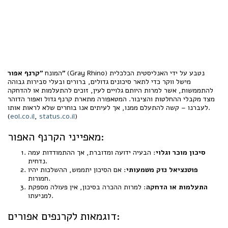
(Gray Rhino) נטבע על ידי האנליסטית הכלכלית
"קרנף אפור"
המונח
מישל ווקר כדי לתאר סיכונים גדולים, ברורים ובעלי סבירות גבוהה
להתממשות, אשר למרות היותם גלויים לעין, זוכים להתעלמות או להדחקה
מצד מקבלי ההחלטות והציבור. המטאפורה מתארת קרנף גדול ואפור הדוהר
לעברנו – קשה להתעלם ממנו, אך לעיתים אנו בוחרים שלא לראות אותו.
(
eol.co.il
,
status.co.il
)
מאפייני הקרנף האפור:
סיכון מוכר וגלוי
: הבעיה ידועה ומדוברת, אך ההתמודדות עמה
נדחית.
פוטנציאל נזק משמעותי
: אם הסיכון יתממש, ההשלכות יהיו
חמורות.
התעלמות או הדחקה
: למרות ההכרה בסיכון, אין פעולה מספקת
למניעתו.
דוגמאות לקרנפים אפורים: