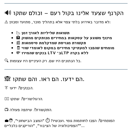
🔊 הקרנף שצעד אלינו בקול רעם – וכולם שתקו
⚠️ לא מדובר באירוע בלתי צפוי אלא בתהליך מוכר, מתועד ומכוון:
תשואות שליליות לאורך זמן
📉
מינוף משוגע על עסקאות במחירים מנותקים מהשוק
🏦
תקשורת מגויסת שמדקלמת סיסמאות
📰
מומחים שהפכו למעתיקי מחירים במקום לאומדי שווי
🧾
בנקים שהמירו LTV ב־LTP ללא בקרה
💸
🔍 כל הנתונים היו שם. רק העיניים היו עצומות.
🙈 הם ידעו. הם ראו. והם שתקו.
ידעו.
הבנקים?
👔
שתקו.
הרגולטורים?
🧑‍⚖️
שיתפה פעולה.
התקשורת?
📺
המומחים?
הפכו לחותמות גומי .ועכשיו? ⏱️ "המצב הביטחוני",
🧑‍💼
"הפסיכולוגיה של הציבור", "הוריקנים כלכליים"...