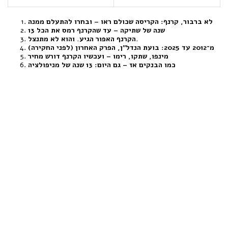
לא ברבור, קרנף: הקריסה שכולם ראו – ובחרו להתעלם ממנה
13 שנה של שתיקה – עד שהקרנף רמס את הכל
הקרנף האפור הגיע. והוא לא מתנצל.
מ־2012 עד 2025: בועת הנדל"ן, הפרק האחרון (לפני החקירה)
מינפו, שתקו, רימו – ועכשיו הקרנף דורש מחיר
כמו הבנקים אז – גם היום: 13 שנה של מניפולציה