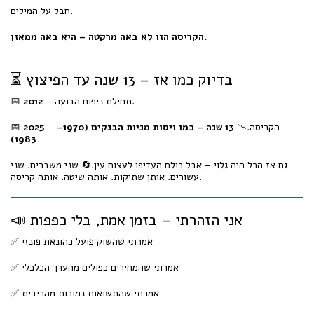
חבל על המילים.
הקריסה הזו לא באה מרקטה – היא באה ממאזן.
⏳ בדיוק כמו אז – 13 שנה עד הפיצוץ
– תחילת ניפוח הבועה.
2012
📅
– הקריסה.📉
13 שנה – כמו ויסות מניות הבנקים (1970–
2025
📅
1983).
גם אז הכל היה גלוי – אבל כולם העדיפו לעצום עין.🔄 שני משברים. שני
עשורים. אותן שתיקות. אותה שיטה. אותה קריסה.
📣 אני הזהרתי – בזמן אמת, בלי כפפות
✅ אמרתי שהשוק פועל כהונאת פונזי
✅ אמרתי שהמחירים כפולים מהערך הכלכלי
✅ אמרתי שהתשואות נמוכות מהריבית