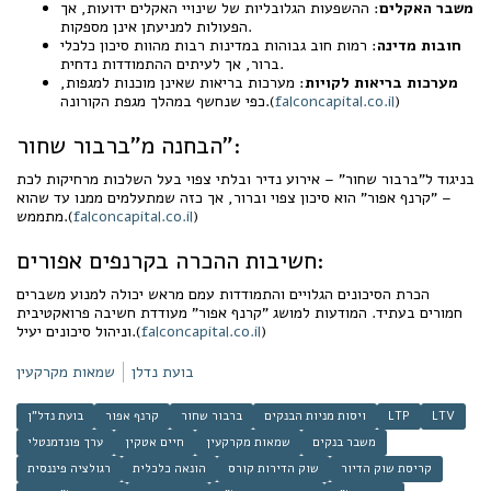
משבר האקלים
: ההשפעות הגלובליות של שינויי האקלים ידועות, אך
הפעולות למניעתן אינן מספקות.
חובות מדינה
: רמות חוב גבוהות במדינות רבות מהוות סיכון כלכלי
ברור, אך לעיתים ההתמודדות נדחית.
מערכות בריאות לקויות
: מערכות בריאות שאינן מוכנות למגפות,
)
falconcapital.co.il
כפי שנחשף במהלך מגפת הקורונה.(
הבחנה מ"ברבור שחור":
בניגוד ל"ברבור שחור" – אירוע נדיר ובלתי צפוי בעל השלכות מרחיקות לכת
– "קרנף אפור" הוא סיכון צפוי וברור, אך כזה שמתעלמים ממנו עד שהוא
)
falconcapital.co.il
מתממש.(
חשיבות ההכרה בקרנפים אפורים:
הכרת הסיכונים הגלויים והתמודדות עמם מראש יכולה למנוע משברים
חמורים בעתיד. המודעות למושג "קרנף אפור" מעודדת חשיבה פרואקטיבית
)
falconcapital.co.il
וניהול סיכונים יעיל.(
בועת נדלן
שמאות מקרקעין
LTV
LTP
ויסות מניות הבנקים
ברבור שחור
קרנף אפור
בועת נדל"ן
משבר בנקים
שמאות מקרקעין
חיים אטקין
ערך פונדמנטלי
קריסת שוק הדיור
שוק הדירות קורס
הונאה כלכלית
רגולציה פיננסית