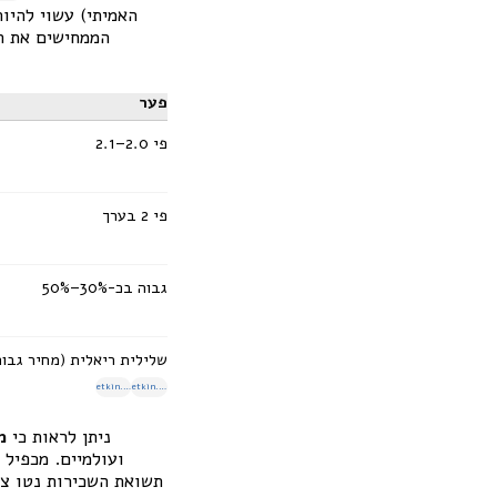
האמיתי) עשוי להיות
הממחישים את הנ
פער
פי 2.0–2.1
פי 2 בערך
גבוה בכ-30%–50%
שלילית ריאלית (מחיר גבוה
etkin.co.il
etkin.co.il
ניתן לראות כי
מ