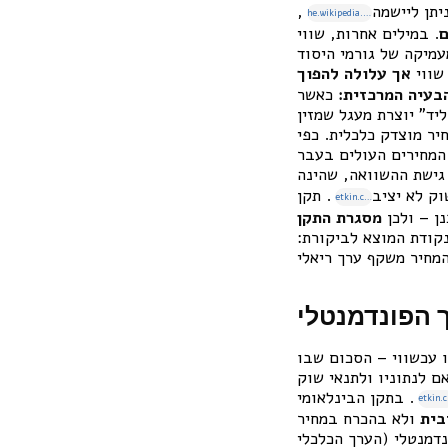
תן ליישמה
,
he.wikipedia.org
ם
. במילים אחרות, שווי
מיקה של גורמי היסוד
שווי
אך עלולה להפוך
בעיה המרכזית:
כאשר
יד” יוצרת מעגל שמזין
ר מוצדק כלכלית. כפי
מחירים העולים בעבר
 גישת ההשוואה, שהינה
ק לא יציב
. תקן
etkin.co.il
מסגרת התקן
קודת המוצא לביקורת:
ך הפונדמנטלי
ו עכשווי – הסכום שבו
ם לנתוניו ולתנאי שוק
. בתקן הבינלאומי (IVS) ובתקינה בישראל מוגדר “שווי שוק” כשווי העסקה בין מוכר מרצון
e
בית
ולא בהכרח במחיר
נדמנטלי (הערך הכלכלי