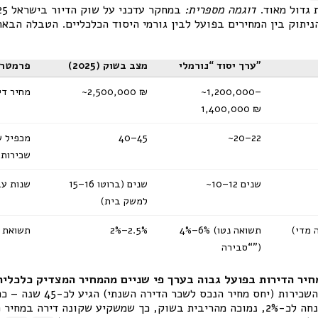
 גדול מאוד.
דוגמה מספרית:
יתוק בין המחירים בפועל לבין גורמי היסוד הכלכליים. הטבלה הבא
ערך יסוד “נורמלי”
מצב בשוק (2025)
פרמטר
~1,200,000–
~2,500,000 ₪
מחיר די
1,400,000 ₪
~20–22
40–45
מכפיל ש
שכירות 
~10–12 שנים
15–16 שנים (ברוטו
שנות עב
למשק בית)
 מדי)
4%–6% (תשואה נטו
2%–2.5%
תשואת ש
“סבירה”)
חיר הדירות בפועל גבוה בערך פי שניים מהמחיר המצדיק כלכלית
ועולמיים. מכפיל השכירות (יחס
תשואת השכירות נטו צנחה לכ-2%, נמוכה מהריבית בשוק, כך שמשקיע שקונה דיר