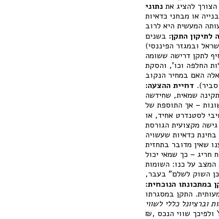
 הצורך להציג את
נתוני
נייה או מבחני כדאיות
ותה המעשית היא לרוב
 לתיקון התקן:
בשנים
שראל ובמגזר הפיננסי)
להוסיף לתקן דרישה ששומה
ת החלפה וכו’, והסקת
אלה האם במחיר הנקוב
ביר).
דחיית ההצעה:
לתקינה שמאית, שחידשה
ונות – אך התוספת של
בי לסטנדרט אחיד, או
גישה מקצועית הגורסת
בחינת כדאיות שעשויה
נו שאין מדובר בתחזית
ח חריג – כך שמאי יכול
 המצב על כנו: השומות
וכן השוק לשלם” בעבר,
 במתכונתו הנוכחית:
ותית. התקן במסגרתו
 וברציונל כללי לשווי
₪, ולפיכך שווי הנכס Y ₪ בהתאמות קלות”). אין הכרח לשאול “האם Y ₪ משקף את הערך הכלכלי?”. כך, התקן