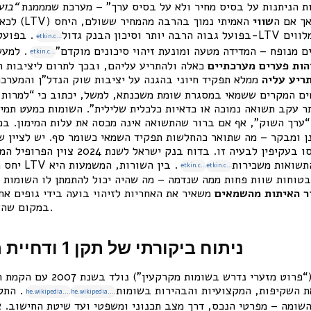
ות הניתנות על בסיס מחיר ולא על בסיס ערך” – מערכת שמממנת
“בוע
שווי
האמיתי נמוך בהרבה מהמחיר ששולם, היחס
בפועל גבוה הרבה יותר וסיכון הבנק גדול
. בפועל, בשוק 
etkin.co.il
ים מנופח – המדידה מטעה ומונעת זיהוי סיכונים מוקדם”
.
למעש
etkin.co.il
הות פערים מערכתיים
כאלה ולהתריע עליהם, ובכך לתרום ליציבות ה
ריע עליה
ממלא תפקיד חיוני בהגנה על יציבות שוק הנדל”ן והמערכת
ם המקרים ששמאי במסגרת שומת משכנתא, למשל, יכתוב כי “למרות 
תר עקב תשואה נמוכה או כדאיות כלכלית שלילית”. השומות כמעט תמי
ערך השוק”, אף אם ברור שהתשואה אינה מכסה את עלות המימון. בכ
ן ומבקר – מה שתואר כהחלשות תפקיד השמאי כשומר סף.
יש לציין 
מוסדיים אחרים התייחסו בעקיפין לבעיה זו. בד
ל רקע ירידת התשואות משכירות
. בין השורות, המשמעות היא
etkin.co.il
etkin.co.il
טוחות שוות פחות ממה שנדמה – מה שהיה יכול להתמתן לו השומות ה
ר האיתות מהשמאים
משאיר את האחריות לזיהוי בועה בידי גופים אח
במקום שהשמאי בשטח ישמיע קול.
ניתוח ביקורתי של תקן 1 ודחיית התיקון המוצע
: תקן 1 (“פרוט מזערי נדרש בשו
ת השקיפות, המקצועיות והבהירות בשומות
. התק
he.wikipedia.org
he.wikipedia.org
השומה – מפרטי הנכס, דרך מצב תכנוני ומשפטי ועד שיטת החישוב. 