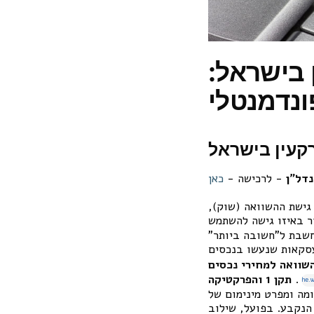
בישראל:
ונדמנטלי
נדל"ן
- לרכישה -
כאן
גישת ההשוואה (שוק),
ר באיזו גישה להשתמש
חשבת ל”חשובה ביותר”
עסקאות שנעשו בנכסים
שוואה למחירי נכסים
.
תקן 1 והפרקטיקה
 את המסגרת להכנת שומה ומפרט מינימום של
 הנקבע. בפועל, שילוב