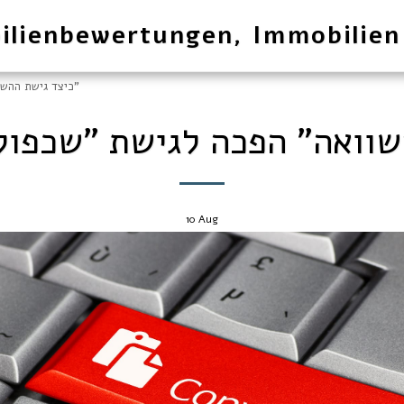
ilienbewertungen, Immobilien
כיצד גישת ההשוואה" הפכה לגישת "שכפול והעתקת מחיר"
10
Aug