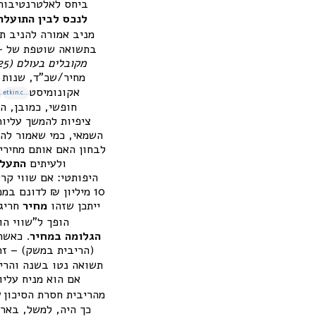
ביחס לאלטרנטיבות 
לנכס לבין התועלת
בתשואה שוטפת של ~2% תוך תשלום ריבית משכנתא של 5%–6%
מקובלים בעולם (2025).
מחיר/שכ”ד, שנות 
ניתוק מערכי יסוד. המקור: חישובי OECD, בנק עולמי, UBS, אקונומיסט
.co.il
etkin.co.il
חופשי, כמובן, 
ציפיות להמשך עליות
השמאי, כמי שאמור להע
לבחון האם אותם מחירים
ולעיתים
התעלמ
10 מיליון ₪ לדונם במכרז – האם זה הופך אוטומטית את
ייתכן שזהו
מחיר
חריג 
הופך ל"שווי הוג
הגלומה במחיר
. כאשר
(הריבית במשק) – ז
תשואה נטו בשנה והריבית על משכ
אם הוא מניח עליו
מהריבית חסרת הסיכון
ל