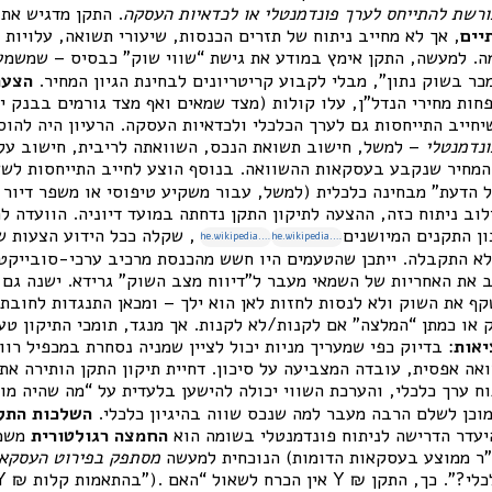
רשת להתייחס לערך פונדמנטלי או לכדאיות העסקה
. התקן מדגיש את
יים
, אך לא מחייב ניתוח של תזרים הכנסות, שיעורי תשואה, עלויות ב
ה. למעשה, התקן אימץ במודע את גישת “שווי שוק” כבסיס – שמשמע
כר בשוק נתון”, מבלי לקבוע קריטריונים לבחינת הגיון המחיר.
הצעה
חות מחירי הנדל”ן, עלו קולות (מצד שמאים ואף מצד גורמים בבנק י
 את תקן 1 כך שיחייב התייחסות גם לערך הכלכלי ולכדאיות העסקה. הרעיון היה 
ונדמנטלי
– למשל, חישוב תשואת הנכס, השוואתה לריבית, חישוב עלו
המחיר שנקבע בעסקאות ההשוואה. בנוסף הוצע לחייב התייחסות לש
הדעת” מבחינה כלכלית (למשל, עבור משקיע טיפוסי או משפר דיור ס
לוב ניתוח כזה, ההצעה לתיקון התקן נדחתה במועד דיוניה. הוועדה 
, שקלה ככל הידוע הצעות ש
he.wikipedia.org
he.wikipedia.org
לא התקבלה. ייתכן שהטעמים היו חשש מהכנסת מרכיב ערכי-סובייקטי
ב את האחריות של השמאי מעבר ל”דיווח מצב השוק” גרידא. ישנה גם 
ף את השוק ולא לנסות לחזות לאן הוא ילך – ומכאן התנגדות לחובת 
 או כמתן “המלצה” אם לקנות/לא לקנות. אך מנגד, תומכי התיקון טע
יאות
: בדיוק כפי שמעריך מניות יכול לציין שמניה נסחרת במכפיל רוו
ה אפסית, עובדה המצביעה על סיכון. דחיית תיקון התקן הותירה את
ח ערך כלכלי, והערכת השווי יכולה להישען בלעדית על “מה שהיה מ
וכן לשלם הרבה מעבר למה שנכס שווה בהיגיון כלכלי.
השלכות התקן
עדר הדרישה לניתוח פונדמנטלי בשומה הוא
החמצה רגולטורית
משמע
(למשל: “נמצא שווי מ”ר ממוצע בעסקאות הדומות X
הנוכחית למעשה
מסתפק בפירוט העסקאות