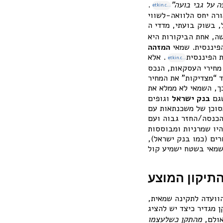
ה על גבי בועה”
.
etkin.co.il
בועתי, מדדי ה-LTV עלולים להטעות את המלווים
ה, אחת הביקורות היא
פיננסית. שמאי
המזהה
 הפיננסית
. אלא
etkin.co.il
מחירי העסקאות, הנכס
ד “מצדיקות” את המחיר
ך, השמאי לא ממלא את
שגם
בנק ישראל
וגופים
וח בנק ישראל לשנת 2024 צוין הפרופיל המסוכן של משכנתאות עם
יו שמרניות ומבוססות
רים (כמו בנק ישראל),
מות מקרקעין”) נולד בשנת 2007 עם הקמת הוועדה לתקינה שמאית,
ן מגדיר כיצד יש להציג
אולם,
מהתקן כשלעצמו