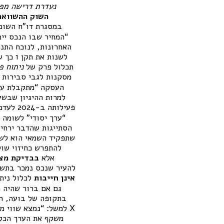
נעדרת דרישה מפו
השוק ההשוואת
במסגרת דו”ח השומ
“המחיר שבו הנכס יימ
האחרונות, לנוכח התנפ
לשנות
תכלול פרק של
ניתוח פ
מסקנות לגבי סבירות 
העסקה “מתקבלת על 
למרות ההיגיון שבשי
פעילותה ב-2024 לעדכון התקנים המיושנים
“ערך יסודי” לשומה 
הסתייגות שהדבר ירחי
שתפקיד השמאי הוא לשק
להתפרש כחיזוי שוק
אלא
בבדיקת מצ
להעיר שנכס נמכר בתשוא
אינן חייבות
לכלול ניתו
גם אם ברור שהיה מ
בתקופה של בועה, הי