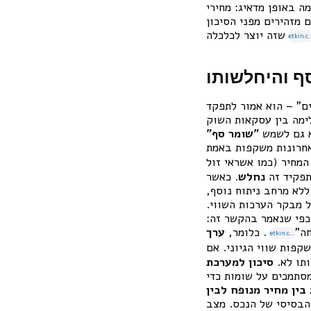
התיקון הגיע. בישראל, נכון ל-2025, התמונה דומה באופן מדאיג: מחירי
 מזהירים מפני הסיכון
שזה יוצר לכלכלה
etkin
ף והיחלשותו
ם” – הוא אמור לתפקד
לימה בין עסקאות השוק
א גם לשמש
"שומר סף"
אחרונות משקפות באמת
המחיר (כמו אשראי זול
תפקיד זה
נחלש
. כאשר
לא מרחב ניתוח נוסף,
 מבקר הערכות השווי.
כפי שנאמר בהקשר זה:
חה”
. כלומר,
ערך
etkin.co.il
קפות שווי הגיוני. אם
תו לא.
סיכון למערכת
סתמכים על שומות כדי
בין מחיר מנופח לבין
הבסיסי של הנכס. מצב