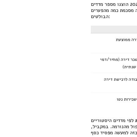
במחקר עדכני על שוק הדיור בישראל 2025 הוצגו מספר מדדים
ה מסכמת כמה מהפערים
הבולטים:
רה ממוצעת
כר דירה (מחיר/דמי
שנתית)
ודה לרכישת דירה
כירות נטו
לפי מדדים היסטוריים
 מחיר הנכס לשכר הדירה השנתי) הגיע לכ-45 שנה – כפול מהנורמה. במקביל,
ה במחיר כזה למעשה מפסיד כסף