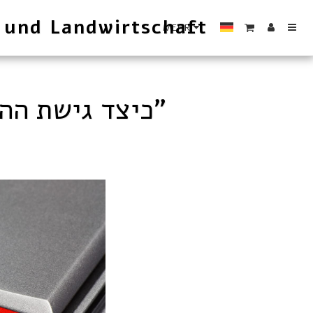
 und Landwirtschaft
MEHR
כיצד גישת ההשוואה" הפכה לגישת "שכפול והעתקת מחיר"