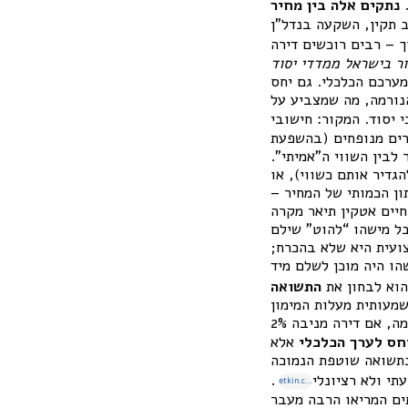
נתקים אלה בין מחיר
 תקין, השקעה בנדל”ן
יבית ההלוואה במשק, ואילו בישראל 2025 המצב הפוך – רבים רוכשים דירה
 הדיור בישראל ממדדי יסוד
ערכם הכלכלי. גם יחס
נורמה, מה שמצביע על
ים מנופחים (בהשפעת
לבין השווי ה”אמיתי”.
גדיר אותם כשווי), או
ון הכמותי של המחיר –
חיים אטקין תיאר מקרה
התועלת הוא כ-2 מיליון ₪ לדונם, אבל מישהו “להוט” שילם
קצועית היא שלא בהכרח;
הו היה מוכן לשלם מיד
הוא לבחון את
התשואה
שמעותית מעלות המימון
. לדוגמה, אם דירה מניבה 2%
חס לערך הכלכלי
אלא
בתשואה שוטפת הנמוכה
תי ולא רציונלי
.
etkin.co.il
ספות טרם משבר הסאב-פריים ב-2008 – מחירי בתים המריאו הרבה מעבר