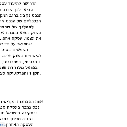
הדרישה לתיעוד עסק
הביאו לכך שרוב 
הנכס נקבע ברוב המקרי
הכלכליים של הנכס או 
לתהליך של שכפול
השוק נמצא במגמת עליי
את עצמו. עסקה אחת במ
שמתואר על ידי ש
משמשים בסיס ל
לגיטימית בשוק יציב, 
1 הנוכחי, במתכונתו, אינו דורש מהשמאי לבחון דבר מעבר להצגת עסקאות ההשוואה ולעדכנן – ולכן
בפועל מעודדת שומ
מבלי לוודא שהמחיר משקף ערך ריאלי.
תקן 1 והפרקטיקה סביבו התגבשו לכלי שמרבה
אחת ההבחנות הקריטיות
נכס נמכר בעסקה ספצ
וקונה מרצון בתנא
העסקה האחרון
etkin.co.il