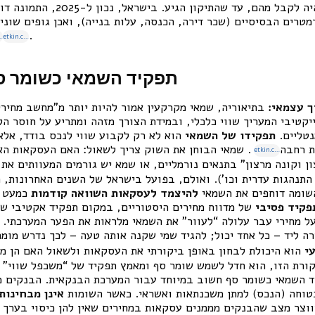
לשכר הדירה שניתן היה לקבל מהם, עד ש
טרים הבסיסיים (שכר דירה, הכנסה, עלות בנייה), ואכן גופים שונים
.
.co.il
etkin.co.il
תפקיד השמאי כשומר ס
ך עצמאי:
בתיאוריה, שמאי מקרקעין אמור להיות יותר מ”מחשב מחירי
יקטיבי המעריך שווי כלכלי, ובמידת הצורך מזהה ומתריע על חוסר ה
נטליים.
תפקידו של השמאי
הוא לא רק לקבוע שווי לנכס בודד, אל
ת רחבה
. שמאי הבוחן את השוק צריך לשאול: האם העסקאות ה
etkin.co.il
ן וקונה מרצון” בתנאים נורמליים, או שמא יש גורמים המעוותים את 
התנהגות עדרית וכו’).
ואולם, בפועל בישראל של השנים האחרונות, 
להיצמד לעסקאות השוואה קודמות
כמעט ל
פקיד פסיבי
של מדווח מחירים היסטוריים, במקום תפקיד אקטיבי של
 מחירי עבר עלולה “לעוור” את השמאי מלראות את הפער המערכתי. 
ה ליד – כל אחד יכול; להגיד שמי שקנה אותה טעה – לכך נדרש מומ
י
הוא היכולת לבחון באופן ביקורתי את העסקאות ולשאול האם הן מש
ורת הזו, הוא חדל לשמש שומר סף ומאמץ תפקיד של “משכפל שווי” ו
 השמאי כשומר סף חשוב במיוחד עבור המערכת הבנקאית. הבנקים מ
בטוחה (הנכס) למתן משכנתאות ואשראי. כאשר השומות
אינן מבחינות 
יווצר מצב שהבנקים מממנים עסקאות במחירים שאין להן כיסוי בערך 