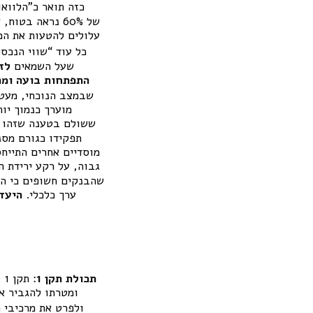
כזה תואר כ”הלווא
לכאורה יחס הלוואה-לשווי (LTV) של 60% נראה בטוח, אך אם ה
כל עוד “שווי הנכס
שעל השמאים
לז
התפתחות בועה ומת
שבמצב הנוכחי, מעטי
מוערך כנמוך יו
ששולם בטענה שזהו “
תפקידו כגורם מסנ
יחס הכנסה/החזר גבוה ועם LTV גבוה, ע
שהבנקים חשופים כי הב
ערך כלכלי.
היעד
תכולת תקן 1
ומטרתו להגביר א
ולפרט את מרכיבי 