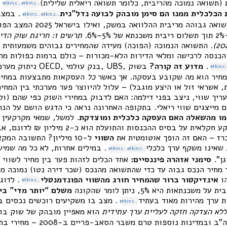
(תשואה נמוכה מהריבית, כלומר תשואה ריאלית שלילית)
.
etkin.co.il
etkin.co.il
 הכלכלית ממנו הם סימן מובהק לבועה נדל”נית
. במצב
etkin.co.il
etkin.co.il
מניב אמורה להניב תשואה גבוהה מר
.
תרשים 1: חריגת שוק
התשואה הנמוכה (הפוכה) מעידה שהמחירים גבוהים משמעותית מ
הכנסה לרכישה ומלאי הדירות הלא-מכורות – כולם ברמות כפולות מה
.
מדוע זה קורה?
בשוק
etkin
המחיר הוא מה שקובע בעסקה. אך כאשר
כל
העסקאות מתבצעות במחיר
, אשראי זול או היצע מוגבל) – עלול להיווצר פער מערכתי בין המחיר 
ריך שווי, ניצב בפני דילמה: האם לדבוק במחירי השוק כפי שהם (ולה
 מייצגים שווי ריאלי. בתקופה האחרונה נראה כי הדגש הושם על הנת
ו מהשאלה האם העסקה כלכלית ומוצדקת
. למשל, שמאי מקרקעין 
היפותטי: אם שווי קרקע חקלאית על בסיס ההכנסות ו
השווי
ל-10 מיליון? התשובה המ
שאינו משקף ערך כלכלי
. במילים אחרות, לא כל מה שמיש
etkin.co.il
etkin.co.il
ן".
סימני אזהרה פיננסיים:
אחד הכלים לזהות פער בין מחיר לשווי 
 מחיר הנכס גבוה עד כדי שהתשואה מהנכס (שכר דירה נטו) נמוכה מ
הו
אינדיקטור ברור שהמחיר חורג מהשווי הפונדמנטלי
etkin.co.il
נתאות היא 5%, ניתן לומר שהקונה
משלם “יותר מדי” בי
ת ערך מהירות מאוד בעתיד
. מצב בו משקיעים רוכשים נכסים 
etkin.co.il
לא הצדקה חזקה לעליית ערך עתידית
הוא מאפיין מובהק של שוק בוע
כך היה, למשל, בארה"ב ובמדינות נו