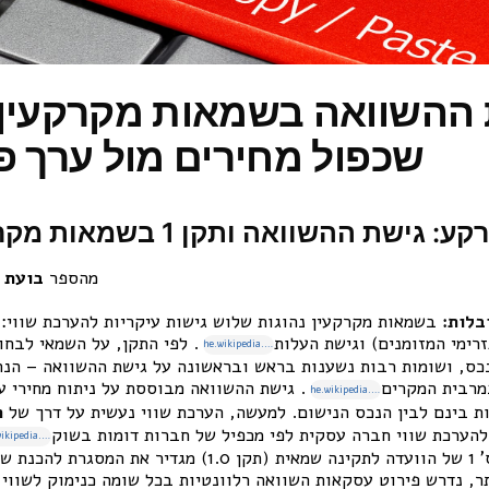
ההשוואה בשמאות מקרקעין 
שכפול מחירים מול ערך פ
רקע: גישת ההשוואה ותקן 1 בשמאות מקרקעין בישראל
מהספר
בועת 
בלות:
בשמאות מקרקעין נהוגות שלוש גישות עיקריות להערכת שווי: 
זרימי המזומנים) וגישת העלות
. לפי התקן, על השמאי לבחו
he.wikipedia.org
כס, ושומות רבות נשענות בראש ובראשונה על גישת ההשוואה – הנ
מרבית המקרים
. גישת ההשוואה מבוססת על ניתוח מחירי 
he.wikipedia.org
ת בינם לבין הנכס הנישום. למעשה, הערכת שווי נעשית על דרך של
ה
להערכת שווי חברה עסקית לפי מכפיל של חברות דומות בשוק
he.wikipedia.org
תקן מס’ 1 של הוועדה לתקינה שמאית (תקן 1.0) מגדיר
תר, נדרש פירוט עסקאות השוואה רלוונטיות בכל שומה כנימוק לשווי