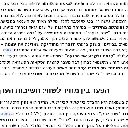
אות השוואה יחד עם התפיסה שגישת ההשוואה עדיפה בכל נכס שבו ני
השומות בישראל
מסתמכות כמעט אך ורק על גישת השוואת המחירי
ם על בסיס המחיר שבו נמכרו נכסים דומים לאחרונה, ללא בחינה מע
העסקה. גישה זו, כפי שיוסבר להלן, מקלה מאוד על השמאי בקביעת 
 והעתקת מחירים
– במיוחד בתקופות של שוק גואה ומחירי בועה.
ה
ה חדה (”שוק בועתי”), הסתמכות אוטומטית על “כמה נמכרה הדירה ל
חיר גבוה משמשת עוגן למחיר הבא, וכך הלאה, ללא בחינה האם המחי
מאים בכירים,
בשוק בועתי דוהר זו מתודיקה שמזינה את עצמה
– ה
הערכת השווי בהווה, מה שמנציח ומעצים את עליית המחירים
.
etkin.co.il
עלולה
”לנפח ולקבע את הבועה”
כשמיישמים אותה באופן בלעדי בשו
ה כמותית של מחירי עבר
יותר מאשר הערכה כלכלית עצמאית. זוהי נ
לשכפל מחירים היסטוריים
הפער בין מחיר לשווי: חשיבות הער
 בשמאות היא ההבדל בין
מחיר
לבין
שווי
.
מחיר
הוא נתון היסטורי א
יפית; ואילו
שווי
הוא מסקנה כלכלית לגבי המחיר הראוי לנכס, בהתא
נורמליים
tkin.co.il
etkin.co.il
י שוק רגילים, אך עצם המונח “שווי” מלמד שמדובר
בהערכה נורמטי
. במציאות של שוק רותח, הפער בין המחיר בפועל לבין השווי הפו