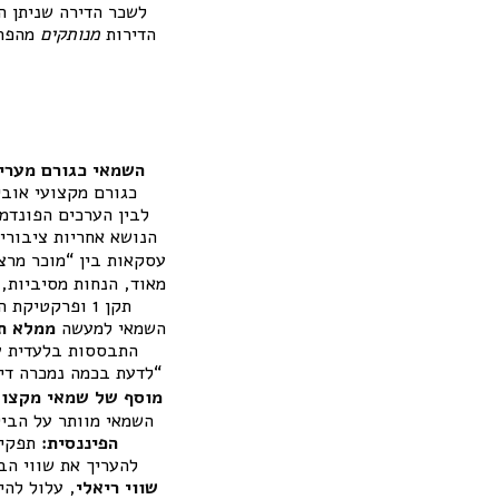
הדירות
מנותקים
מהפרמ
השמאי כגורם מערי
כגורם מקצועי אובי
לבין הערכים הפונדמ
הנושא אחריות ציבורי
עסקאות בין “מוכר מרצו
מאוד, הנחות מסיביות, 
תקן 1 ופרקטיקת השומה דוחפים את השמאי
השמאי למעשה
ממלא ת
התבססות בלעדית על
“לדעת בכמה נמכרה דיר
מוסף של שמאי מקצוע
השמאי מוותר על הביק
הפיננסית:
תפקיד
להעריך את שווי ה
שווי ריאלי
, עלול לה