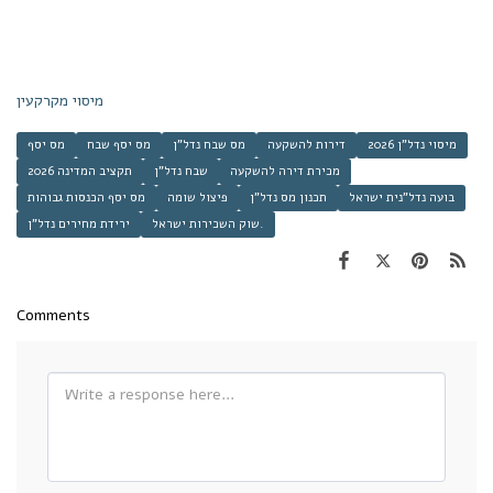
מיסוי מקרקעין
מיסוי נדל"ן 2026
דירות להשקעה
מס שבח נדל"ן
מס יסף שבח
מס יסף
מכירת דירה להשקעה
שבח נדל"ן
תקציב המדינה 2026
בועה נדל"נית ישראל
תכנון מס נדל"ן
פיצול שומה
מס יסף הכנסות גבוהות
שוק השכירות ישראל.
ירידת מחירים נדל"ן
Comments