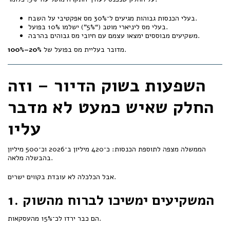
בעלי הכנסות גבוהות מגיעים ל־30% מס אפקטיבי על השבח.
בעלי מס ליניארי מוטב (“5%”) ישלמו 10% בפועל.
משקיעים מבוססים ימצאו עצמם עם חיובי מס גבוהים בהרבה.
.
מדובר בעליית מס בפועל של
20%–100%
השפעות בשוק הדיור – וזה
החלק שאיש כמעט לא מדבר
עליו
הממשלה מצפה לתוספת הכנסות: כ־420 מיליון ב־2026 וכ־500 מיליון
בהבשלה מלאה.
אבל הכלכלה לא עובדת בקווים ישרים.
1. המשקיעים ימשיכו לברוח מהשוק
הם כבר ירדו לכ־15% מהעסקאות.