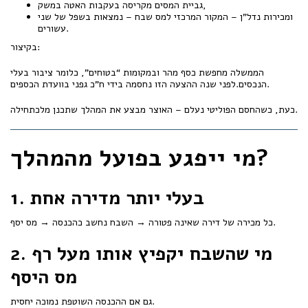
גביית המסים מקריסה בעקבות האטה במשק,
ומכירות נדל"ן – המקור המרכזי למס שבח – נמצאות בשפל של שני
עשורים.
בקיצור:
הממשלה מחפשת כסף מהר ובמקומות “בטוחים”, כלומר ציבור בעלי
הנכסים.לפני שנה ההצעה הזו נחסמה בידי ח"כ גפני בוועדת הכספים.
כעת, כשהחסם הפוליטי נעלם – האוצר מבצע את המהלך שתכנן מלכתחילה.
מי ייפגע בפועל מהמהלך?
1. בעלי יותר מדירה אחת
כל מכירה של דירה שאינה פטורה → השבח נחשב כהכנסה → מס יסף.
2. מי שהשבח יקפיץ אותו מעל רף
מס היסף
גם אם ההכנסה השוטפת נמוכה יחסית.