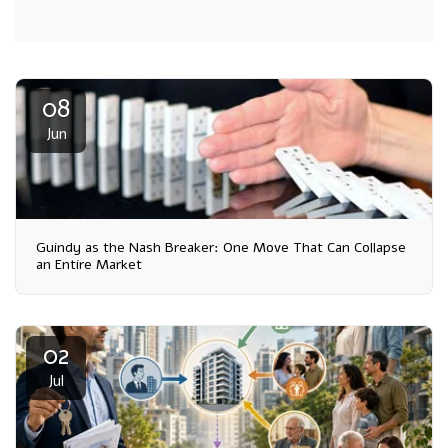
08
Jun
Guindy as the Nash Breaker: One Move That Can Collapse
an Entire Market
02
Jul