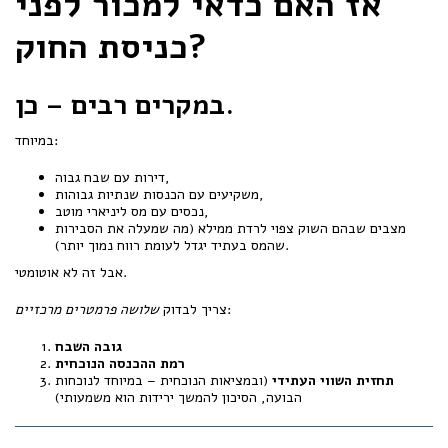
אז האם כדאי למכור לפני
כניסת החוק?
במקרים רבים – כן.
במיוחד:
דירות עם שבח גבוה,
משקיעים עם הכנסות שנתיות גבוהות,
נכסים עם מס ליניארי מוטב,
מצבים שבהם השוק צפוי לרדת ממילא (מה שמעלה את הסבירות
שהמס בעתיד יגדל לעומת רווח נמוך יותר).
אבל זה לא אוטומטי.
:
צריך לבדוק
שלושה פרמטרים מרכזיים
גובה השבח
רמת ההכנסה הנוכחית
תחזית השווי העתידי
(ובמציאות הנוכחית – במיוחד לנוכחות
הבועה, הסיכון להמשך ירידות הוא משמעותי)