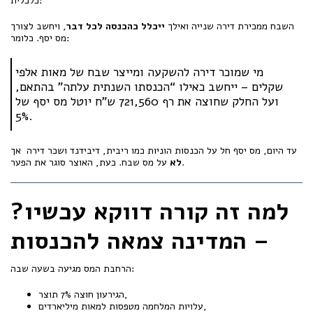
כלכלית:
השבח ממכירת דירה שנייה ואילך
ייכלל כהכנסה לכל דבר
, ויחשב לצורך
מס יסף. כלומר:
מי שמוכר דירה להשקעה ומייצר שבח של מאות אלפי
שקלים – ייחשב כאילו “הכנסתו השנתית עלתה” בהתאם,
ועל החלק שחוצה את רף 721,560 ש"ח יוטל מס יסף של
5%.
עד היום, מס יסף חל על הכנסות הוניות כמו ריבית, דיבידנד ושכר דירה אך
על מס שבח. כעת, האוצר סוגר את הפער.
לא
למה זה קורה דווקא עכשיו?
– המדינה צמאה להכנסות
הרחבת המס מגיעה בשעה שבה:
הגירעון חוצה 7% תוצר,
עלויות המלחמה מטפסות למאות מיליארדים,