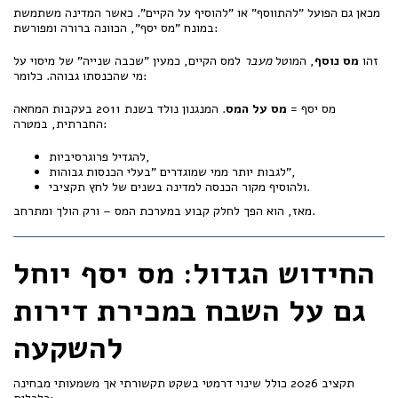
מכאן גם הפועל "להתווסף" או "להוסיף על הקיים". כאשר המדינה משתמשת
במונח "מס יסף", הכוונה ברורה ומפורשת:
זהו
מס נוסף
, המוטל
מעבר
למס הקיים, כמעין "שכבה שנייה" של מיסוי על
מי שהכנסתו גבוהה. כלומר:
מס יסף =
מס על המס
. המנגנון נולד בשנת 2011 בעקבות המחאה
החברתית, במטרה:
להגדיל פרוגרסיביות,
לגבות יותר ממי שמוגדרים "בעלי הכנסות גבוהות",
ולהוסיף מקור הכנסה למדינה בשנים של לחץ תקציבי.
מאז, הוא הפך לחלק קבוע במערכת המס – ורק הולך ומתרחב.
החידוש הגדול: מס יסף יוחל
גם על השבח במכירת דירות
להשקעה
תקציב 2026 כולל שינוי דרמטי בשקט תקשורתי אך משמעותי מבחינה