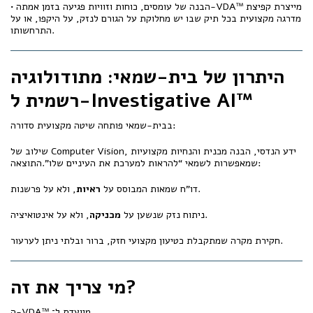
• הבנה של עומסים, כוחות וזוויות פגיעה בזמן אמתה-VDA™ מייצרת קפיצת
מדרגה מקצועית בכל תיק שבו יש מחלוקת על הגורם לנזק, על היקפו, או על
התרחשותו.
היתרון של בית-שמאי: מתודולוגיה
רשמית ל-Investigative AI™
בבית-שמאי פותחה שיטה מקצועית סדורה:
שילוב של Computer Vision, ידע הנדסי, הבנה מכנית והנחיות מקצועיות
שמאפשרות לשמאי “להראות למערכת את העיניים שלו”.התוצאה:
, ולא על פרשנות.
דו"ח שמאות המבוסס על
ראיות
, ולא על אינטואיציה.
ניתוח נזק שנשען על
מכניקה
חקירת מקרה שמתקבלת כטיעון מקצועי חזק, ברור ובלתי ניתן לערעור.
מי צריך את זה?
ה-VDA™ מיועדת ל־