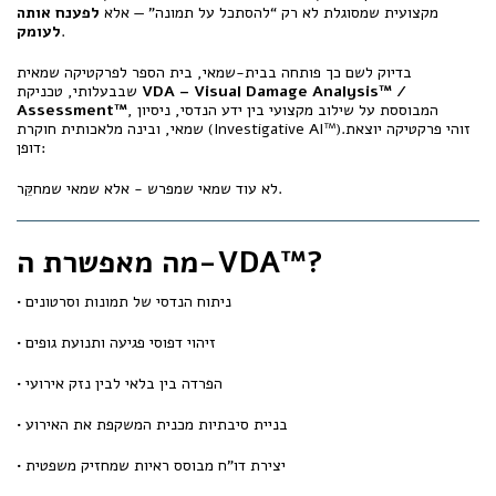
מקצועית שמסוגלת לא רק “להסתכל על תמונה” — אלא
לפענח אותה
.
לעומק
בדיוק לשם כך פותחה בבית-שמאי, בית הספר לפרקטיקה שמאית
VDA – Visual Damage Analysis™ /
שבבעלותי, טכניקת
, המבוססת על שילוב מקצועי בין ידע הנדסי, ניסיון
Assessment™
שמאי, ובינה מלאכותית חוקרת (Investigative AI™).זוהי פרקטיקה יוצאת
דופן:
לא עוד שמאי שמפרש - אלא שמאי שמחקֵּר.
מה מאפשרת ה-VDA™?
• ניתוח הנדסי של תמונות וסרטונים
• זיהוי דפוסי פגיעה ותנועת גופים
• הפרדה בין בלאי לבין נזק אירועי
• בניית סיבתיות מכנית המשקפת את האירוע
• יצירת דו"ח מבוסס ראיות שמחזיק משפטית