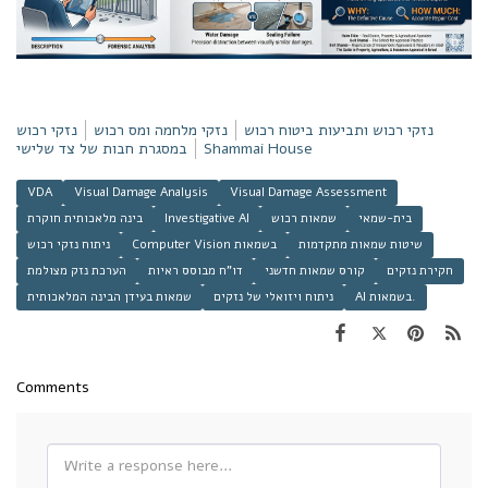
נזקי רכוש ותביעות ביטוח רכוש
נזקי מלחמה ומס רכוש
נזקי רכוש
Shammai House
במסגרת חבות של צד שלישי
VDA
Visual Damage Analysis
Visual Damage Assessment
בית-שמאי
שמאות רכוש
Investigative AI
בינה מלאכותית חוקרת
שיטות שמאות מתקדמות
Computer Vision בשמאות
ניתוח נזקי רכוש
חקירת נזקים
קורס שמאות חדשני
דו"ח מבוסס ראיות
הערכת נזק מצולמת
AI בשמאות.
ניתוח ויזואלי של נזקים
שמאות בעידן הבינה המלאכותית
Comments