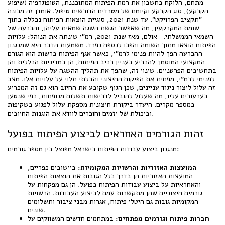
מתחם, הלוקח בחשבון את רמת הפיתוח המתוכננת, הטופוגרפיה (שיפוע
הקרקע), סוג הקרקע וקיומם של מטרדים הדורשים טיפול. אומדן זה מכונה
"תקציב הפרויקט". עד שנת 2021, סוגיית הוצאות הפיתוח נכללה בתוך
שומת המקרקעין, מה שאפשר הגשת השגה שמאית עליהן, והכרעה של
השמאי הממשלתי. אולם, מאז שנת 2021, רמ"י שינתה את הנוהל: עלויות
הפיתוח הוצאו מתוך השומה והפכו לנספח נפרד. משמעות הדבר היא שמנגנון
ההכרעה הפך להיות פנימי לרמ"י, כאשר אגף הפיתוח ברשות הוא הגורם
המקצועי המוסמך להכריע בעניין רכיב הפיתוח, הן במדיניות הכללית והן
בתחשיבים הפרטניים. שינוי זה, שהפך את תהליך ההשגה על עלויות הפיתוח
לפנימי לרמ"י, מפחית את הפיקוח החיצוני והבלתי תלוי על עלויות אלו. מצב
זה עלול ליצור ניגוד עניינים, שכן הגוף שקובע את החיוב הוא גם זה המכריע
בערעורים עליו, מה שעלול להוביל לדרישות תשלום מנופחות, כפי שנטען
במספר מקרים. היעדר ביקורת חיצונית מספקת עלול לפגוע בשקיפות
וביכולת של יזמים וחוכרים לוודא את הוגנות החיובים.
זהות הגורמים האחראים לביצוע הפיתוח בפועל
מנגנון ביצוע עבודות הפיתוח בישראל מפוצל בין מספר גורמים:
המועצות האזוריות והרשויות המקומיות:
ביישובים כפריים,
המועצות האזוריות הן בדרך כלל הגובות את הוצאות הפיתוח
והאחראיות על ביצוע עבודות הפיתוח בפועל. הן גם מפקחות על
גורמים חיצוניים שהן מתקשרות עמם לביצוע העבודות. הרשויות
המקומיות גובות גם היטלי פיתוח, אגרות מבני ציבור ותשלומים
שונים.
חברות פיתוח וגורמים מפתחים:
במתחמים חדשים המשווקים על