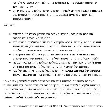
שהפיתוח יתבצע באופן המתאים ביותר לפרויקט הספציפי ולצרכי
הדיירים העתידיים.
גמישות ותגובה מהירה לשוק:
יזמים פרטיים יכולים להגיב במהירות
רבה יותר לשינויים בטכנולוגיה ובדרישות השוק, ולהתאים את
הפיתוח בהתאם.
חסרונות:
העברת סיכונים:
המודל מעביר את הסיכון הפיננסי והביצועי
מהמגזר הציבורי ליזם הפרטי.
אתגרי בקרת איכות:
נדרש פיקוח ציבורי הדוק ורגולציה ברורה כדי
להבטיח שסטנדרטי איכות התשתיות הציבוריות יישמרו, ושלא תהיה
פגיעה באיכות המרחב הציבורי לטובת חיסכון בעלויות.
מורכבות תיאום:
נדרש תיאום הדוק בין היזם לרשות המקומית
לצורך קבלת היתרים, פיקוח ושילוב עם תשתיות עירוניות קיימות.
פוטנציאל לריכוזיות:
פרויקטים גדולים עלולים להתרכז בידי מספר
מצומצם של יזמים גדולים, מה שעלול להפחית את התחרות.
השפעה על המרחב הציבורי:
יזמים עלולים לתעדף יעילות על פני
איכות המרחב הציבורי, אם לא יוגדרו הנחיות ברורות ומנגנוני פיקוח.
העברת האחריות לפיתוח לידי היזמים יכולה להוביל לחיסכון משמעותי
בעלויות ולקיצור לוחות זמנים, ובכך לתרום להוזלת הדיור. עם זאת, יישום
מודל כזה מחייב חיזוק משמעותי של מנגנוני הפיקוח והרגולציה הציבוריים,
כדי להבטיח שהאינטרס הציבורי, ובפרט איכות התשתיות והמרחב הציבורי,
מודלים פוטנציאליים נוספים:
לא ייפגע.
מודל המשלב את היעילות של
שותפויות ציבוריות-פרטיות (PPP):