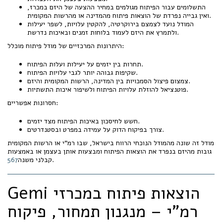
התשלומים עבור הפיתוח מגולמים במחיר ההצעה של היזם במכרז,
ואין גבייה נפרדת של הוצאות פיתוח מהמדינה או מהרשות המקומית.
המודל נועד לצמצם בירוקרטיה, להקטין עלויות, לשפר יעילות
ולתמרץ את היזם לעמוד בלוחות זמנים ובאיכות נדרשת.
היתרונות המרכזיים של מודל פיתוח מוכלל:
תחרות בין יזמים על יעילות ועלות הפיתוח.
שקיפות גבוהה יותר לגבי עלויות הפיתוח.
צמצום פיצול הסמכויות בין המדינה, הרשות המקומית והיזם.
פוטנציאל להוזלת עלויות הפיתוח ולשיפור איכות התשתיות.
חסרונות אפשריים:
חשש לחיסכון באיכות הפיתוח מצד יזמים.
צורך בפיקוח הדוק על עמידה במפרט ובסטנדרטים.
מודל זה שונה מהמודל הנוכחי הרווח בישראל, שבו רמ"י או הרשות המקומית
גובות מהיזם בנפרד את הוצאות הפיתוח ומבצעות אותן בעצמן או באמצעות
.
קבלני משנה
7
6
5
Gemi הוצאות פיתוח במכרזי
רמ"י – מנגנון תמחור, פיקוח