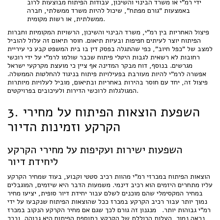
ידי רמ"י או משרד הבינוי והשיכון, עבודות הפיתוח מבוצעות לרוב
באמצעות "גורם מפתח", שיכול להיות משרד ממשלתי, חברה
ממשלתית, או רשות מקומית.
פיצול האחריות בין רמ"י, משרד הבינוי והשיכון, הרשויות המקומיות וחברות
הפיתוח יוצר לעיתים חפיפות ובעיות תיאום. חוסר תיאום זה עלול להוביל
למצב של "כפל חיוב", כפי שהתגלה בפסק דין בו בית המשפט קבע כי עיריית
רחובות לא רשאית לגבות היטלי פיתוח שכבר שולמו לרמ"י על ידי רוכשי
מגרשים. בנוסף, דוח מבקר המדינה אף ציין כי מועצת מקרקעי ישראל
אפשרה לרמ"י להיות מעורבת בפעילויות פיתוח בניגוד להחלטות הממשלה.
פיצול זה, יחד עם חוסר בהירות באחריות ובתיאום, מוביל לעלויות מיותרות
המגולגלות לרוכשי הדירות ולעיכובים בפרויקטים.
3. השפעת הוצאות הפיתוח על מחירי
הקרקע וזמינות הדיור
השפעות ישירות ועקיפות על מחירי הקרקע
ליחידת דיור
הוצאות הפיתוח במכרזי רמ"י מהוות רכיב סטטי וקבוע, בעוד שמחיר הקרקע
עליו מתחרים היזמים הוא רכיב דינמי. משמעות הדבר היא שיזמים, המוגבלים
במחיר המקסימלי שהם מוכנים לשלם עבור יחידת דיור סופית, יציעו מחיר
נמוך יותר עבור רכיב הקרקע במכרז ככל שהוצאות הפיתוח שנקבעו על ידי
רמ"י גבוהות יותר. מנגנון זה גורם לכך שגם אם מחיר הקרקע הנקוב במכרז
נראה נמוך, העלות הכוללת של הקרקע בתוספת הפיתוח היא גבוהה, ובכך