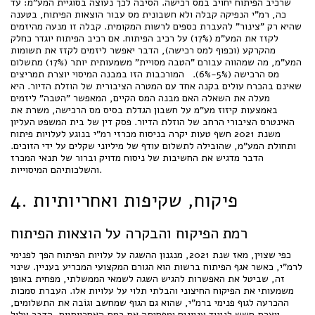
שרכיב הפיתוח יחויב במס רכישה. הסיבה לכך נעוצה בסוגיית המע"מ: עד
כה, רמ"י הנפיקה קבלה ולא חשבונית מס עבור הוצאות הפיתוח, בטענה
שהיא רק "צינור" להעברת כספים לרשות המקומית. קבלה זו מנעה מהיזמים
לקזז את המע"מ (17%) על רכיב הפיתוח. אם רכיב הפיתוח יוגדר כחלק
מהקרקע (וכפוף למס רכישה), הדבר יאפשר ליזמים לקזז את תשומות
המע"מ, מה שמהווה עבורם "הטבה מסויית" משמעותית יותר (17%) מתשלום
מס הרכישה (5%-6%). המורכבות הזו במבנה המיסוי יוצרת תמריצים
שאינם בהכרח עולים בקנה אחד עם המטרה הציבורית של הוזלת הדיור. היא
מעלה את השאלה האם מבנה המס הקיים, המאפשר "הטבה" ליזמים
באמצעות קיזוז מע"מ על חשבון הגדלת בסיס מס הרכישה, משרת את
האינטרס הציבורי הרחב של הוזלת הדיור. פסק דין של בית המשפט העליון
משנת 2021 חשף טעות יקרה בניסוח מכרזי רמ"י בנוגע לעלויות פיתוח
ותחולת המע"מ, שהובילה לתשלום עודף של מיליוני שקלים על ידי הזוכים.
הדבר מדגיש את החשיבות של ניסוח מדויק וברור של תנאי המכרז
והשלכותיהם המיסוייות.
4. פיקוח, שקיפות ואחריותיות
רמת הפיקוח והבקרה על הוצאות הפיתוח
כפי שצוין, מאז שנת 2021, מנגנון ההשגה על עלויות הפיתוח הפך לפנימי
לרמ"י, כאשר אגף הפיתוח ברשות הוא הגורם המקצועי המכריע בעניין. שינוי
זה, שביטל את האפשרות להגיש השגה לשמאי הממשלתי, מפחית באופן
משמעותי את הפיקוח החיצוני והבלתי תלוי על עלויות אלו. העברת סמכות
ההכרעה לגוף פנימי ברמ"י, שהוא גם הגוף שמחשב וגוֹבה את התשלומים,
יוצרת חשש לניגוד עניינים ומפחיתה את רמת האחריותיות. הדבר עלול