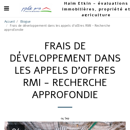
Haim Etkin - évaluations
immobilières, propriété e
agriculture
Accueil
Blogue
Frais de développement dans les appels d'offres RMI - Recherche
approfondie
FRAIS DE
DÉVELOPPEMENT DANS
LES APPELS D'OFFRES
RMI - RECHERCHE
APPROFONDIE
04
Sep