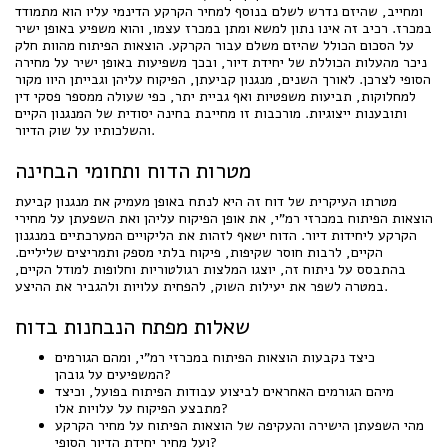
ומחייב, שהיזם נדרש לשלם בנוסף למחיר הקרקע הדינמי עליו הוא מתמודד
במכרז. רכיב זה אינו נתון למשא ומתן במכרז עצמו, והוא משפיע באופן ישיר
על הסכום הכולל שהיזם משלם עבור הקרקע. הוצאות הפיתוח מהוות חלק
ניכר מהעלות הכוללת של יחידת דיור, ובכך משפיעות באופן ישיר על מחירה
הסופי לצרכן. לאורך השנים, מנגנון קביעתן, הפיקוח עליהן וגבייתן היוו מקור
למחלוקות, תביעות משפטיות ואף גביית יתר, כפי שעולה ממספר פסקי דין
ותובענות ייצוגיות. מורכבות זו מחייבת בחינה יסודית של המנגנון הקיים
והשלכותיו על שוק הדיור.
מטרות הדוח ותחומי הבחינה
מטרתו העיקרית של דוח זה היא לנתח באופן מעמיק את מנגנון קביעת
הוצאות הפיתוח במכרזי רמ"י, את אופן הפיקוח עליהן ואת השפעתן על מחירי
הקרקע ליחידות דיור. הדוח ישאף לזהות את הליקויים המערכתיים במנגנון
הקיים, לרבות חוסר שקיפות, פיקוח בלתי מספק ותמריצים שליליים.
בהתבסס על ניתוח זה, יוצגו המלצות רגולטוריות וחלופות למודל הקיים,
במטרה לשפר את יעילות השוק, להפחית עלויות ולהגביר את ההיצע.
שאלות מפתח הנבחנות בדוח
כיצד נקבעות הוצאות הפיתוח במכרזי רמ"י, ומהם הגורמים
המשפיעים על גובהן?
מיהם הגורמים האחראים לביצוע עבודות הפיתוח בפועל, וכיצד
מתבצע הפיקוח על עלויות אלו?
מהי השפעתן הישירה והעקיפה של הוצאות הפיתוח על מחיר הקרקע
ועל מחיר יחידת הדיור הסופי?