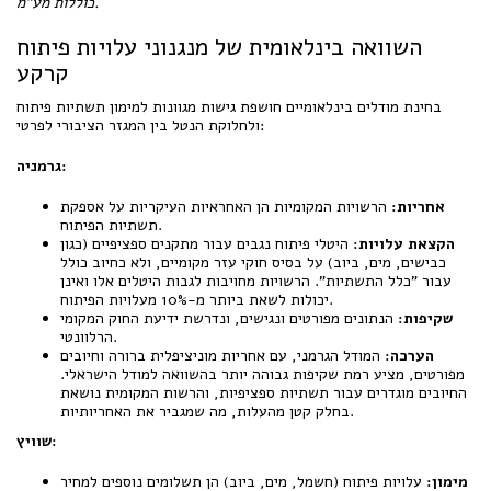
כוללות מע"מ.
השוואה בינלאומית של מנגנוני עלויות פיתוח
קרקע
בחינת מודלים בינלאומיים חושפת גישות מגוונות למימון תשתיות פיתוח
ולחלוקת הנטל בין המגזר הציבורי לפרטי:
גרמניה:
אחריות:
הרשויות המקומיות הן האחראיות העיקריות על אספקת
תשתיות הפיתוח.
הקצאת עלויות:
היטלי פיתוח נגבים עבור מתקנים ספציפיים (כגון
כבישים, מים, ביוב) על בסיס חוקי עזר מקומיים, ולא כחיוב כולל
עבור "כלל התשתיות". הרשויות מחויבות לגבות היטלים אלו ואינן
יכולות לשאת ביותר מ-10% מעלויות הפיתוח.
שקיפות:
הנתונים מפורטים ונגישים, ונדרשת ידיעת החוק המקומי
הרלוונטי.
הערכה:
המודל הגרמני, עם אחריות מוניציפלית ברורה וחיובים
מפורטים, מציע רמת שקיפות גבוהה יותר בהשוואה למודל הישראלי.
החיובים מוגדרים עבור תשתיות ספציפיות, והרשות המקומית נושאת
בחלק קטן מהעלות, מה שמגביר את האחריותיות.
שוויץ:
מימון:
עלויות פיתוח (חשמל, מים, ביוב) הן תשלומים נוספים למחיר