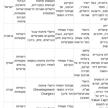
הוצאות פיתוח
הבינוי
יוונית, כפל
ישיר
הקרקע
קבועות במכרזים,
והשיכון,
, חוסר
במכרז,
הנקוב, אך
ישראל
היטלים ואגרות לרשות
רשויות
ות, היענות
היטלים,
מגולגל למחיר
המקומית
מקומיות,
ה למכרזים
אגרות
הדירה הסופי
חברות
פריה
פיתוח
יות
ציפלית
היטלי
נפרד ממחיר
היטלי פיתוח עבור
ה, חיובים
פיתוח
הקרקע, נגבה
רשויות
מתקנים ספציפיים
גרמניה
טים
(max 10%
בהודעות חיוב
מקומיות
(כבישים, מים, ביוב)
ירים
על הרשות)
ספציפיות
פות
מימון
ת ציבורית
בנקאי,
רשויות
קרקע
בעלות
נפרד ממחיר
עלויות פיתוח נוספות
מקומיות,
שרת תפיסת
ציבורית על
שוויץ
הקרקע
למחיר הקרקע
גורמים
וקידום דיור
קרקע,
פרטיים
השגה
חכירה
ארוכת טווח
ה דרמטית
היטלי
לים, תורם
פיתוח,
מגולגל למחיר
היטלי פיתוח
עותית
רשויות
אג"ח
הדירה הסופי
(Development
קנדה
רי הדיור,
מקומיות
מוניציפליות
(עד 31%)
Charges)
דיון על Land
(מוצע)
Value Capt
ון לתפוס
נפרד ממחיר
רשויות