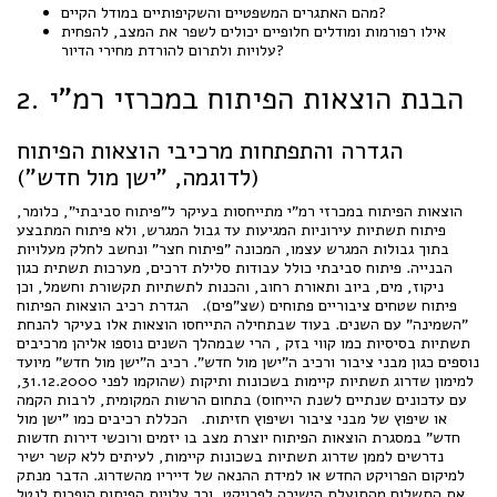
מהם האתגרים המשפטיים והשקיפותיים במודל הקיים?
אילו רפורמות ומודלים חלופיים יכולים לשפר את המצב, להפחית
עלויות ולתרום להורדת מחירי הדיור?
2. הבנת הוצאות הפיתוח במכרזי רמ"י
הגדרה והתפתחות מרכיבי הוצאות הפיתוח
(לדוגמה, "ישן מול חדש")
הוצאות הפיתוח במכרזי רמ"י מתייחסות בעיקר ל"פיתוח סביבתי", כלומר,
פיתוח תשתיות עירוניות המגיעות עד גבול המגרש, ולא פיתוח המתבצע
בתוך גבולות המגרש עצמו, המכונה "פיתוח חצר" ונחשב לחלק מעלויות
הבנייה. פיתוח סביבתי כולל עבודות סלילת דרכים, מערכות תשתית כגון
ניקוז, מים, ביוב ותאורת רחוב, והכנות לתשתיות תקשורת וחשמל, וכן
פיתוח שטחים ציבוריים פתוחים (שצ"פים). הגדרת רכיב הוצאות הפיתוח
"השמינה" עם השנים. בעוד שבתחילה התייחסו הוצאות אלו בעיקר להנחת
תשתיות בסיסיות כמו קווי בזק , הרי שבמהלך השנים נוספו אליהן מרכיבים
נוספים כגון מבני ציבור ורכיב ה"ישן מול חדש". רכיב ה"ישן מול חדש" מיועד
למימון שדרוג תשתיות קיימות בשכונות ותיקות (שהוקמו לפני 31.12.2000,
עם עדכונים שנתיים לשנת הייחוס) בתחום הרשות המקומית, לרבות הקמה
או שיפוץ של מבני ציבור ושיפוץ חזיתות. הכללת רכיבים כמו "ישן מול
חדש" במסגרת הוצאות הפיתוח יוצרת מצב בו יזמים ורוכשי דירות חדשות
נדרשים לממן שדרוג תשתיות בשכונות קיימות, לעיתים ללא קשר ישיר
למיקום הפרויקט החדש או למידת ההנאה של דייריו מהשדרוג. הדבר מנתק
את התשלום מהתועלת הישירה לפרויקט, וכך עלויות הפיתוח הופכות לנטל