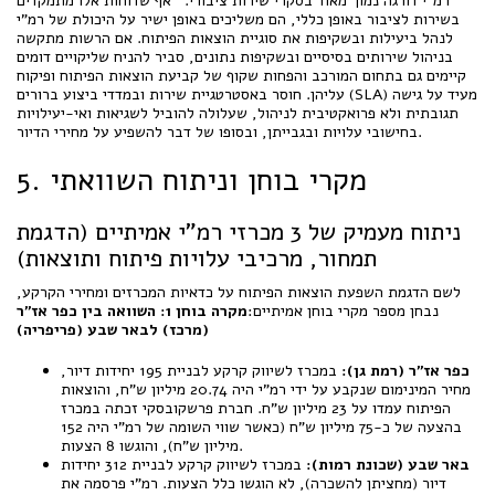
רמ"י דורגה נמוך מאוד בסקרי שירות ציבורי. אף שדוחות אלו מתמקדים
בשירות לציבור באופן כללי, הם משליכים באופן ישיר על היכולת של רמ"י
לנהל ביעילות ובשקיפות את סוגיית הוצאות הפיתוח. אם הרשות מתקשה
בניהול שירותים בסיסיים ובשקיפות נתונים, סביר להניח שליקויים דומים
קיימים גם בתחום המורכב והפחות שקוף של קביעת הוצאות הפיתוח ופיקוח
עליהן. חוסר באסטרטגיית שירות ובמדדי ביצוע ברורים (SLA) מעיד על גישה
תגובתית ולא פרואקטיבית לניהול, שעלולה להוביל לשגיאות ואי-יעילויות
בחישובי עלויות ובגבייתן, ובסופו של דבר להשפיע על מחירי הדיור.
5. מקרי בוחן וניתוח השוואתי
ניתוח מעמיק של 3 מכרזי רמ"י אמיתיים (הדגמת
תמחור, מרכיבי עלויות פיתוח ותוצאות)
לשם הדגמת השפעת הוצאות הפיתוח על כדאיות המכרזים ומחירי הקרקע,
נבחן מספר מקרי בוחן אמיתיים:
מקרה בוחן 1: השוואה בין כפר אז"ר
(מרכז) לבאר שבע (פריפריה)
כפר אז"ר (רמת גן):
במכרז לשיווק קרקע לבניית 195 יחידות דיור,
מחיר המינימום שנקבע על ידי רמ"י היה 20.74 מיליון ש"ח, והוצאות
הפיתוח עמדו על 23 מיליון ש"ח. חברת פרשקובסקי זכתה במכרז
בהצעה של כ-75 מיליון ש"ח (כאשר שווי השומה של רמ"י היה 152
מיליון ש"ח), והוגשו 8 הצעות.
באר שבע (שכונת רמות):
במכרז לשיווק קרקע לבניית 312 יחידות
דיור (מחציתן להשכרה), לא הוגשו כלל הצעות. רמ"י פרסמה את