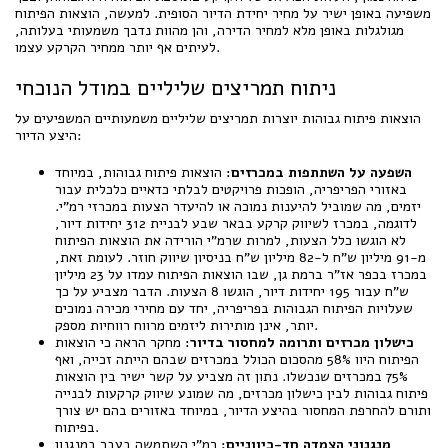
משפיעה באופן ישיר על מחיר יחידת הדיור הסופית. למעשה, הוצאות הפיתוח
מגולגלות באופן מלא למחיר הדירה, והן מהוות נדבך משמעותי בעלותה,
לעיתים אף יותר ממחיר הקרקע עצמו.
ניתוח תמריצים שליליים במודל הנוכחי
הוצאות פיתוח גבוהות יוצרות תמריצים שליליים משמעותיים המשפיעים על
היצע הדיור:
השפעה על השתתפות במכרזים:
הוצאות פיתוח גבוהות, במיוחד
באזורי הפריפריה, הופכות פרויקטים לבלתי כדאיים כלכלית עבור
יזמים, מה שמוביל להיענות נמוכה או להיעדר הצעות במכרזי רמ"י.
לדוגמה, במכרז לשיווק קרקע בבאר שבע לבניית 312 יחידות דיור,
לא הוגשו כלל הצעות, למרות שרמ"י הורידה את הוצאות הפיתוח
מ-91 מיליון ש"ח ל-82 מיליון ש"ח בניסיון שיווק חוזר. לעומת זאת,
במכרז בכפר אז"ר ברמת גן, שבו הוצאות הפיתוח עמדו על 23 מיליון
ש"ח עבור 195 יחידות דיור, הוגשו 8 הצעות. הדבר מצביע על כך
שעלויות הפיתוח הגבוהות בפריפריה, יחד עם מחירי מכירה נמוכים
יותר, אינן מותירות ליזמים מרווח רווחיות מספק.
כישלון מכרזים ותרומה למחסור בדיור:
מחקר הראה כי הוצאות
הפיתוח היוו 58% מהסכום הכולל במכרזים שבהם הייתה זכייה, ואף
75% במכרזים שנכשלו. נתון זה מצביע על קשר ישיר בין הוצאות
פיתוח גבוהות לבין כישלון מכרזים, מה שמונע שיווק קרקעות לבנייה
ותורם להחרפת המחסור בהיצע הדיור, במיוחד באזורים בהם יש צורך
בפיתוח.
מנגנוני הצמדה חד-כיווניים:
רמ"י השתמשה בעבר במנגנון