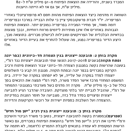
המכרז בשנית, והורידה את הוצאות הפיתוח מ-91 מיליון ש"ח ל-82
מיליון ש"ח, אך גם אז לא הייתה היענות.
השוואה זו מדגימה כיצד הוצאות הפיתוח מהוות חסם לא פרופורציונלי באזורי
הפריפריה. יו"ר חברת פרשקובסקי ציין כי עלות הבנייה במרכז ובפריפריה
דומה מאוד, אך מחירי המכירה בפריפריה נמוכים יותר. הוצאות הפיתוח
הגבוהות באזורים אלו אינן מותירות ליזמים מרווח רווחיות, ובכך פוגעות
בכדאיות הכלכלית של הפרויקטים ומובילות לכישלון מכרזים. כתוצאה מכך,
היצע הדיור בפריפריה נפגע, מה שעלול להחריף את בעיית הדיור באזורים
אלו.
מקרה בוחן 2: תובענה ייצוגית בגין הצמדה חד-כיוונית (כפר יונה
ופתח תקווה)
בשנים 2017-2018 הוגשו שתי תובענות ייצוגיות נגד רמ"י,
בטענה שהרשות נקטה במנגנון הצמדה חד-כיווני עבור הוצאות פיתוח ורכיב
הקרקע במכרזים בכפר יונה ובפתח תקווה. מנגנון זה קבע כי תשלומים
יוצמדו למדד במקרה של עלייה, אך לא יופחתו במקרה של ירידה. בית
המשפט המחוזי מרכז אישר הסדר פשרה, לפיו רמ"י תפצה את הזכאים בסך
כולל של כ-15 מיליון ש"ח. מקרה זה מדגים כשל מערכתי במנגנוני התמחור
של רמ"י, שהוביל לגביית יתר בלתי מוצדקת. העובדה שהדבר הגיע לתביעה
ייצוגית ופיצויים בסדר גודל כזה, מצביעה על חוסר הוגנות במדיניות
ההצמדה ועל השלכות כספיות ישירות על רוכשי הקרקעות והדירות.
מקרה בוחן 3: תובענה ייצוגית בגין רכיב "ישן מול חדש"
(שפרעם)
במסגרת בקשה לתובענה ייצוגית, נטען כי משרד הבינוי והשיכון
ורמ"י חייבו את רכיב ה"ישן מול חדש" בהוצאות הפיתוח במכרזים, גם כאשר
הרשות המקומית לא עמדה בתנאים לקבלת התמריץ (לדוגמה, לא חתמה על
"הסכם גג"). התובעים דרשו להשיב להם יותר מ-11.5 מיליון ש"ח. במהלך