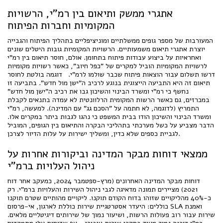
אתגרי ממשק ותיאום בין רמ"י, הרשויות
המקומיות וחברות הפיתוח
המעורבות של מספר גופים ממשלתיים ומוניציפליים בתהליך הפיתוח והגבייה
יוצרת אתגרי תיאום משמעותיים. הרשויות המקומיות גובות היטלים שונים
ואחראיות על ביצוע עבודות פיתוח בתחומן. אולם, חוסר תיאום בין רמ"י
לרשויות המקומיות הוביל למקרים של "כפל חיוב", כאשר רשויות מקומיות
דרשו תשלום עבור הוצאות פיתוח שכבר שולמו לרמ"י. דוגמה בולטת לחוסר
תיאום זה היא התביעה הייצוגית בנוגע לרכיב ה"ישן מול חדש". בתביעה זו
נחשף כי רמ"י ומשרד הבינוי והשיכון גבו את רכיב ה"ישן מול חדש"
במכרזים, גם כאשר הרשות המקומית הרלוונטית לא עמדה בתנאים לקבלת
התמריץ (לדוגמה, לא חתמה על "הסכם גג" עם המדינה). למעשה, רמ"י
ומשרד הבינוי והשיכון הודו בבית המשפט כי נהגו לגבות ביתר במקרים אלו.
הדבר מצביע על כשל מערכתי בתהליכי הבקרה והתיאום בין הגופים, המוביל
לגביית כספים שלא כדין, ומשליך ישירות על עלות הדיור לצרכן.
ממצאי דוחות מבקר המדינה וביקורות אחרות על
ניהול העלויות ברמ"י
דוחות מבקר המדינה האחרונים (מרץ-ספטמבר 2024, כמעקב אחר דוח
2021) מציירים תמונה מדאיגה לגבי ניהול השירות והעלויות ברמ"י. רק
כ-40% מהליקויים שזוהו בדוח הקודם תוקנו. ליקויים מהותיים שטרם תוקנו
כוללים: היעדר אסטרטגיית שירות כוללת לארגון, אי-פרסום SLA ואמנת
שירות עבור רוב פעולות הרשות, ושיעור נמוך של שירותים דיגיטליים מלאים.