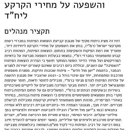
והשפעה על מחירי הקרקע
ליח"ד
תקציר מנהלים
דוח זה מציג ניתוח מקיף של מנגנון קביעת הוצאות הפיתוח במכרזי רשות
מקרקעי ישראל (רמ"י), בוחן את השפעתן על מחירי הקרקע ליחידות דיור,
ומעריך את רמת הפיקוח והשקיפות בתחום. הוצאות הפיתוח, המהוות רכיב
קבוע ומשמעותי במכרזי רמ"י, נמצאו כבעלות השפעה מכרעת על כדאיות
הפרויקטים ועל מחיר הדיור הסופי.המחקר חושף כי הגדרת הוצאות הפיתוח
"השמינה" עם השנים, וכוללת כיום רכיבים שאינם קשורים ישירות למגרש
הנמכר, כדוגמת "ישן מול חדש" – פיתוח שכונות ותיקות. מסגרת משפטית
מורכבת ומתפתחת, יחד עם שינוי נוהל ב-2021 שהעביר את מנגנון ההשגה
על עלויות הפיתוח לגורם פנימי ברמ"י, מובילים לחוסר ודאות, חוסר שקיפות
ופוטנציאל לגביית יתר. דוחות מבקר המדינה מצביעים על ליקויים מערכתיים
בשירות ובשקיפות הנתונים ברמ"י, המשליכים גם על תחום הפיתוח.ניתוח
מקרי בוחן וממצאים סטטיסטיים מדגימים כי הוצאות פיתוח גבוהות, במיוחד
באזורי הפריפריה, מהוות חסם משמעותי לשיווק קרקעות ומובילות לכישלון
מכרזים. יתרה מכך, מנגנוני הצמדה חד-כיווניים וגביית רכיבים ללא עמידה
בתנאים (כמו ב"ישן מול חדש") הובילו לתביעות ייצוגיות ולפיצויים בסך
מיליוני שקלים. היבטי המיסוי, ובפרט סוגיית מס הרכישה ומע"מ, יוצרים
תמריצים מורכבים ולעיתים אף שליליים, כאשר יזמים עשויים להעדיף חיוב
במס רכישה על רכיב הפיתוח כדי לקזז מע"מ.השוואה בינלאומית מצביעה
על מודלים שונים לחלוקת עלויות הפיתוח ומימונן, לרבות אחריות ברורה של