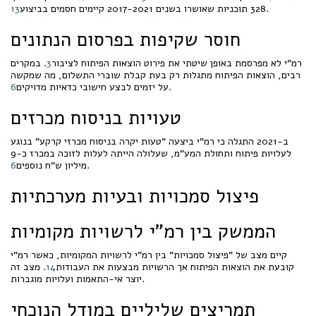
.
328 תוכניות שאושרו בשנים 2017-2021 קיימים חסמים בביצוע
13
חוסר שקיפות בפרסום הנתונים
רמ"י לא מפרסמת באופן שיטתי את פירוט הוצאות הפיתוח לציבור
3
. במקרים
רבים, הוצאות הפיתוח מתגלות רק בעת קבלת שוברי התשלום, מה שמקשה
.
על יזמים לבצע חישובי כדאיות מדויקים
6
טעויות בניסוח מכרזים
ב-2021 התגלה כי רמ"י ביצעה "טעות יקרה בניסוח מכרזי קרקע" בנוגע
לעלויות פיתוח ותחולת המע"מ, שעלולה הייתה לעלות לזוכה במכרז כ-9
.
מיליון ש"ח נוספים
6
פיצול סמכויות ובעיות מערכתיות
הממשק בין רמ"י לרשויות מקומיות
קיים מצב של "פיצול סמכויות" בין רמ"י לרשויות המקומיות, כאשר רמ"י
קובעת את הוצאות הפיתוח אך הרשויות מבצעות את העבודות
14
. מצב זה
יוצר אי-התאמות ועלויות מוגברות.
תמריצים שליליים במודל הנוכחי