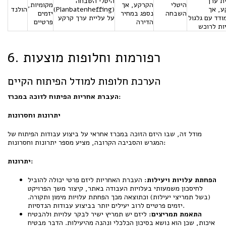
ת ערך
היטלי השבחה
היטלי
הקרקע, אך
מקומיות,
ע, אך
(Planbatenheffing)
הולנד
השבחה
נספג במחיר
יזמים
דד עם גלגול
על עליית ערך קרקע
הדירה
פרטיים
ות לרוכש
6. רפורמות וחלופות מוצעות
הערכת חלופות למודל הפיתוח הקיים
העברת אחריות הפיתוח לזוכה במכרז:
יתרונות וחסרונות
מודל זה, שבו היזם הזוכה במכרז אחראי על ביצוע עבודות הפיתוח של
המגרש והסביבה הקרובה, מציע מספר יתרונות וחסרונות:
יתרונות:
הפחתת עלויות ויעילות:
העברת האחריות ליזם פרטי יכולה להוביל
לחיסכון משמעותי בעלויות העבודה באתר, קיצור משך הפרויקט
(בשל תמריצי יעילות) וכתוצאה מכך הפחתת עלויות מימון ותקורה.
יזמים פרטיים לרוב יעילים יותר בביצוע עבודות הנדסיות.
התאמת תמריצים:
ליזם יש תמריץ ישיר לבקר עלויות ולהבטיח
איכות, שכן הוא נושא בסיכון הכלכלי ונהנה מהיעילות. הדבר מבטיח