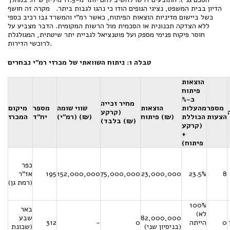
הדיון בבית המשפט, נציגי הגופים הודו כי נהגו לגבות ביתר. מקרה זה חושף
כשל ביישום מדיניות הוצאות הפיתוח, כאשר רמ"י והמשרד גבו רכיב כספי
ללא הצדקה תכנונית או הסכמית מול הרשות המקומית. הדבר מצביע על
חוסר פיקוח פנימי מספק ועל פוטנציאל לגביית יתר שיטתית, המגולגלת
לרוכשי הדירות.
טבלה 1: ניתוח השוואתי של מכרזי רמ"י נבחרים
הוצאות
פיתוח
כ-%
מחיר זכייה
מספר
מהעלות
הוצאות
שווי שומה
מספר
מיקום
(קרקע
הצעות
הכוללת
פיתוח (₪)
(רמ"י) (₪)
יח"ד
המכרז
בלבד) (₪)
(קרקע
+
פיתוח)
כפר
8
23.5%
23,000,000
75,000,000
152,000,000
195
אז"ר
(רמת גן)
100%
באר
(לא
82,000,000
שבע
0
הייתה
0
-
312
(בניסיון שני)
(שכונת