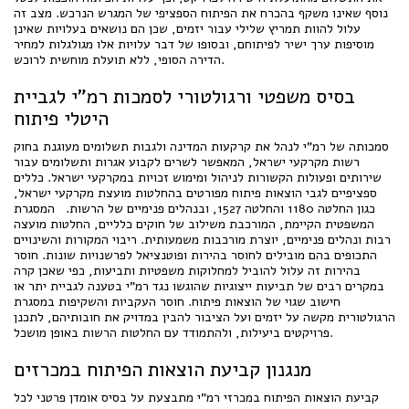
נוסף שאינו משקף בהכרח את הפיתוח הספציפי של המגרש הנרכש. מצב זה
עלול להוות תמריץ שלילי עבור יזמים, שכן הם נושאים בעלויות שאינן
מוסיפות ערך ישיר לפיתוחם, ובסופו של דבר עלויות אלו מגולגלות למחיר
הדירה הסופי, ללא תועלת מוחשית לרוכש.
בסיס משפטי ורגולטורי לסמכות רמ"י לגביית
היטלי פיתוח
סמכותה של רמ"י לנהל את קרקעות המדינה ולגבות תשלומים מעוגנת בחוק
רשות מקרקעי ישראל, המאפשר לשרים לקבוע אגרות ותשלומים עבור
שירותים ופעולות הקשורות לניהול ומימוש זכויות במקרקעי ישראל. כללים
ספציפיים לגבי הוצאות פיתוח מפורטים בהחלטות מועצת מקרקעי ישראל,
כגון החלטה 1180 והחלטה 1527, ובנהלים פנימיים של הרשות. המסגרת
המשפטית הקיימת, המורכבת משילוב של חוקים כלליים, החלטות מועצה
רבות ונהלים פנימיים, יוצרת מורכבות משמעותית. ריבוי המקורות והשינויים
התכופים בהם מובילים לחוסר בהירות ופוטנציאל לפרשנויות שונות. חוסר
בהירות זה עלול להוביל למחלוקות משפטיות ותביעות, כפי שאכן קרה
במקרים רבים של תביעות ייצוגיות שהוגשו נגד רמ"י בטענה לגביית יתר או
חישוב שגוי של הוצאות פיתוח. חוסר העקביות והשקיפות במסגרת
הרגולטורית מקשה על יזמים ועל הציבור להבין במדויק את חובותיהם, לתכנן
פרויקטים ביעילות, ולהתמודד עם החלטות הרשות באופן מושכל.
מנגנון קביעת הוצאות הפיתוח במכרזים
קביעת הוצאות הפיתוח במכרזי רמ"י מתבצעת על בסיס אומדן פרטני לכל