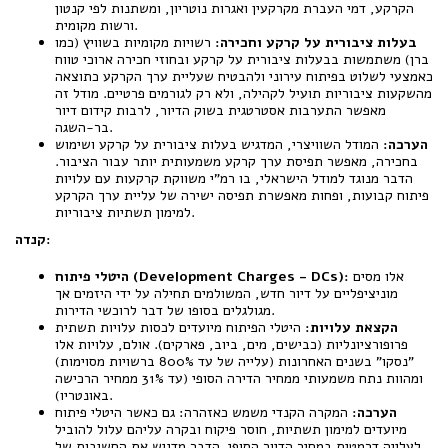
הקרקע, דמי העברת מקרקעין ואגרות נוטריון, ומשתנות לפי קנטון
ורשות מקומית.
בעלות ציבורית על קרקע וחכירה:
רשויות מקומיות בשוויץ (כמו
ברן) משתמשות בבעלות ציבורית על קרקע ובחוזי חכירה ארוכי טווח
כאמצעי לשלוט בפיתוח עירוני ולהבטיח שעליית ערך הקרקע כתוצאה
מהשקעות ציבוריות תועיל לקהילה, ולא רק לגורמים פרטיים. מודל זה
מאפשר התערבות אסטרטגית בשוק הדיור, לרבות קידום דיור
בר-השגה.
הערכה:
המודל השוויצרי, המדגיש בעלות ציבורית על קרקע ושימוש
בחכירה, מאפשר תפיסת ערך קרקע משמעותית יותר עבור הציבור.
הדבר מנוגד למודל הישראלי, בו רמ"י משווקת קרקעות עם עלויות
פיתוח קבועות, ופחות מאפשרת תפיסה ישירה של עליית ערך הקרקע
למימון תשתיות ציבוריות.
קנדה:
אלו מסים
היטלי פיתוח (Development Charges - DCs):
מוניציפליים על דיור חדש, המשולמים תחילה על ידי היזמים אך
מגולגלים בסופו של דבר לרוכשי הדירות.
הקצאת עלויות:
היטלי הפיתוח מיועדים לכסות עלויות תשתית
פרופורציונליות (כבישים, מים, ביוב, פארקים). אולם, עלויות אלו
"נסקו" בשנים האחרונות (עלייה של עד 800% ברשויות מסוימות)
ומהוות נתח משמעותי ממחיר הדירה הסופי (עד 31% ממחיר הרכישה
באונטריו).
הערכה:
המקרה הקנדי משמש כאזהרה: גם כאשר היטלי פיתוח
מיועדים למימון תשתיות, חוסר פיקוח ובקרה עליהם עלול להוביל
לעלייה דרמטית במחיר הדיור הסופי. הדבר מדגיש את החשיבות של