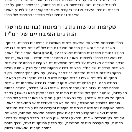
להוביל לגביית יתר ולדרישות תשלום מנופחות, כפי שאכן נטען על ידי
חוכרים ויזמים. היעדר מנגנון ביקורת חיצוני אפקטיבי עלול לפגוע באמון
הציבור וביזמים כלפי תהליכי התמחור של רמ"י.
שקיפות ונגישות נתוני הפיתוח (בחינת פורטלי
הנתונים הציבוריים של רמ"י)
רמ"י מפרסמת מידע על הוצאות פיתוח מאושרות ביישובים כפריים. בנוסף,
משרד הבינוי והשיכון מפרסם מאגר נתונים של "עלויות פיתוח בבנייה
העירונית" באתר data.gov.il, הכולל נתונים ממכרזים פתוחים שאושרו על
ידו והועברו לרמ"י לפרסום. מאגר זה מתעדכן מדי חודש. עם זאת, דוחות
מבקר המדינה מצביעים על ליקויים משמעותיים בשקיפות הנתונים ובאיכות
השירות הכללית של רמ"י. הרשות דורגה במקום השביעי מבין שמונה גופים
בסקר נציבות תלונות הציבור בנובמבר 2024, עם ציון נמוך יחסית. רק 7
מתוך 18 ליקויים שצוינו בדוח הקודם משנת 2021 תוקנו באופן מלא או
במידה רבה. בין הליקויים שלא תוקנו: חוסר בגיבוש אסטרטגיית שירות
כוללת, היעדר פרסום SLA (הסכמי רמת שירות) ואמנת שירות עבור רוב
הפעולות, ושיעור נמוך של שירותים הניתנים באופן מקוון מלא (כ-31% בלבד
מתוך 70 פעולות שירות). עוד נמצא כי רק 3 מתוך 16 מאגרי מידע של רמ"י
פורסמו בפורטל הממשלתי, וגם הם לא היו מעודכנים או מתוארים כראוי.
חוסר השקיפות והנגישות לנתונים מקיפים ומעודכנים פוגע ביכולת הציבור,
היזמים ואנשי המקצוע להבין את אופן חישוב הוצאות הפיתוח, להשוות
עלויות בין מכרזים שונים, ולבצע ניתוח שוק מושכל. הדבר מקשה על זיהוי
חריגות, על הערכת הוגנות החיובים, ועל תכנון פרויקטים יעיל, ובכך תורם
לחוסר יעילות ואי-אמון בשוק.