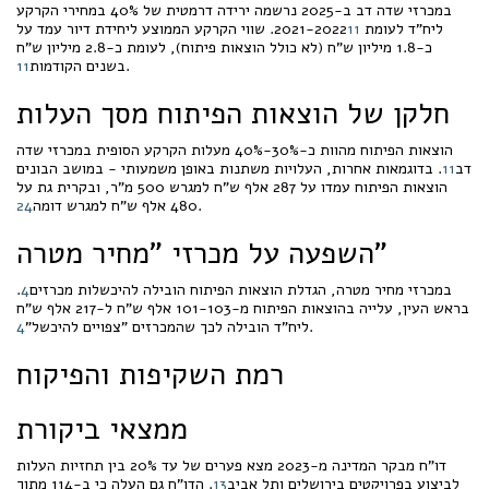
במכרזי שדה דב ב-2025 נרשמה ירידה דרמטית של 40% במחירי הקרקע
ליח"ד לעומת 2021-2022
11
. שווי הקרקע הממוצע ליחידת דיור עמד על
כ-1.8 מיליון ש"ח (לא כולל הוצאות פיתוח), לעומת כ-2.8 מיליון ש"ח
.
בשנים הקודמות
11
חלקן של הוצאות הפיתוח מסך העלות
הוצאות הפיתוח מהוות כ-30%-40% מעלות הקרקע הסופית במכרזי שדה
דב
11
. בדוגמאות אחרות, העלויות משתנות באופן משמעותי - במושב הבונים
הוצאות הפיתוח עמדו על 287 אלף ש"ח למגרש 500 מ"ר, ובקרית גת על
.
480 אלף ש"ח למגרש דומה
24
השפעה על מכרזי "מחיר מטרה"
במכרזי מחיר מטרה, הגדלת הוצאות הפיתוח הובילה להיכשלות מכרזים
4
.
בראש העין, עלייה בהוצאות הפיתוח מ-101-103 אלף ש"ח ל-217 אלף ש"ח
.
ליח"ד הובילה לכך שהמכרזים "צפויים להיכשל"
4
רמת השקיפות והפיקוח
ממצאי ביקורת
דו"ח מבקר המדינה מ-2023 מצא פערים של עד 20% בין תחזיות העלות
לביצוע בפרויקטים בירושלים ותל אביב
13
. הדו"ח גם העלה כי ב-114 מתוך