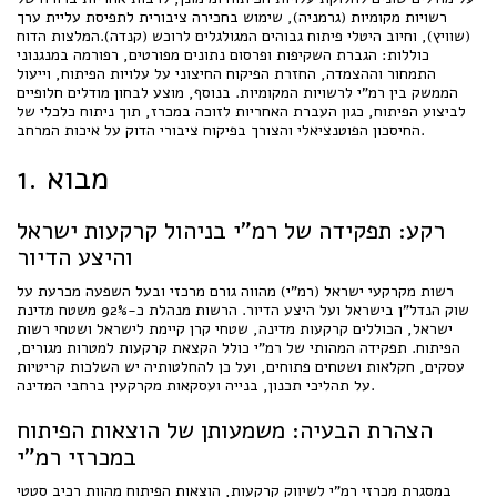
רשויות מקומיות (גרמניה), שימוש בחכירה ציבורית לתפיסת עליית ערך
(שוויץ), וחיוב היטלי פיתוח גבוהים המגולגלים לרוכש (קנדה).המלצות הדוח
כוללות: הגברת השקיפות ופרסום נתונים מפורטים, רפורמה במנגנוני
התמחור וההצמדה, החזרת הפיקוח החיצוני על עלויות הפיתוח, וייעול
הממשק בין רמ"י לרשויות המקומיות. בנוסף, מוצע לבחון מודלים חלופיים
לביצוע הפיתוח, כגון העברת האחריות לזוכה במכרז, תוך ניתוח כלכלי של
החיסכון הפוטנציאלי והצורך בפיקוח ציבורי הדוק על איכות המרחב.
1. מבוא
רקע: תפקידה של רמ"י בניהול קרקעות ישראל
והיצע הדיור
רשות מקרקעי ישראל (רמ"י) מהווה גורם מרכזי ובעל השפעה מכרעת על
שוק הנדל"ן בישראל ועל היצע הדיור. הרשות מנהלת כ-92% משטח מדינת
ישראל, הכוללים קרקעות מדינה, שטחי קרן קיימת לישראל ושטחי רשות
הפיתוח. תפקידה המהותי של רמ"י כולל הקצאת קרקעות למטרות מגורים,
עסקים, חקלאות ושטחים פתוחים, ועל כן להחלטותיה יש השלכות קריטיות
על תהליכי תכנון, בנייה ועסקאות מקרקעין ברחבי המדינה.
הצהרת הבעיה: משמעותן של הוצאות הפיתוח
במכרזי רמ"י
במסגרת מכרזי רמ"י לשיווק קרקעות, הוצאות הפיתוח מהוות רכיב סטטי