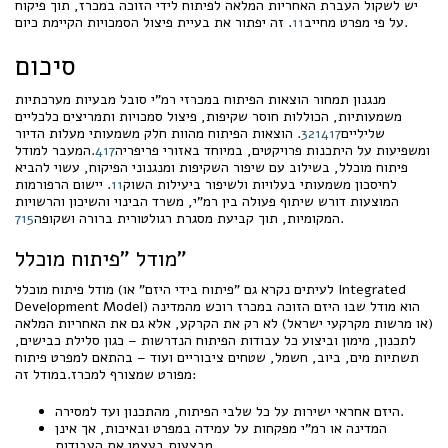
יש לשקול העברת האחריות המלאה לפיתוח לידי הזוכה במכרז, תוך פיקוח
. זה יפתור את בעיית פיצול הסמכויות הקיימת כיום.
על פי מפרט מחייב
11
סיכום
מנגנון תמחור הוצאות הפיתוח במכרזי רמ"י סובל מבעיות מערכתיות
משמעותיות, הכוללות חוסר שקיפות, פיצול סמכויות ותמריצים כלכליים
שליליים
17
14
32
. הוצאות הפיתוח מהוות חלק משמעותי מעלות הדיור
ומשפיעות על היתכנות פרויקטים, במיוחד באזורי פריפריה
17
4
.המעבר למודל
פיתוח מוכלל, בשילוב עם שיפור השקיפות ומנגנוני הפיקוח, עשוי להביא
לחיסכון משמעותי בעלויות ולשיפור ביעילות השוק
11
. יישום הרפורמות
המוצעות דורש שיתוף פעולה בין רמ"י, משרד הבינוי והשיכון והרשויות
.
המקומיות, תוך קביעת מסגרת רגולטורית ברורה ושקופה
15
7
מודל "פיתוח מוכלל"
מודל פיתוח מוכלל (לעיתים נקרא גם "פיתוח בידי היזם" או Integrated
Development Model) הוא מודל שבו היזם הזוכה במכרז רוכש מהמדינה
(או מרשות מקרקעי ישראל) לא רק את הקרקע, אלא גם את האחריות המלאה
לתכנון, מימון וביצוע כל עבודות הפיתוח הנדרשות – כגון סלילת כבישים,
תשתיות מים, ביוב, חשמל, שטחים ציבוריים ועוד – בהתאם למפרט פיתוח
מפורט שמצורף למכרז.במודל זה:
היזם אחראי ישירות על כל שלבי הפיתוח, מהתכנון ועד למסירה.
המדינה או רמ"י מפקחות על עמידה במפרט ובאיכות, אך אינן
מבצעות בעצמן את העבודות.