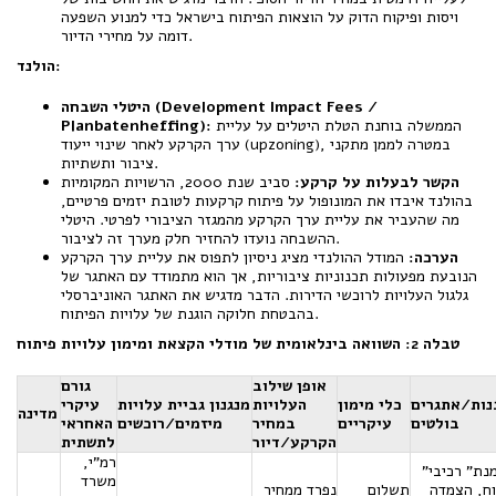
ויסות ופיקוח הדוק על הוצאות הפיתוח בישראל כדי למנוע השפעה
דומה על מחירי הדיור.
הולנד:
היטלי השבחה (Development Impact Fees /
הממשלה בוחנת הטלת היטלים על עליית
Planbatenheffing):
ערך הקרקע לאחר שינוי ייעוד (upzoning), במטרה לממן מתקני
ציבור ותשתיות.
הקשר לבעלות על קרקע:
סביב שנת 2000, הרשויות המקומיות
בהולנד איבדו את המונופול על פיתוח קרקעות לטובת יזמים פרטיים,
מה שהעביר את עליית ערך הקרקע מהמגזר הציבורי לפרטי. היטלי
ההשבחה נועדו להחזיר חלק מערך זה לציבור.
הערכה:
המודל ההולנדי מציג ניסיון לתפוס את עליית ערך הקרקע
הנובעת מפעולות תכנוניות ציבוריות, אך הוא מתמודד עם האתגר של
גלגול העלויות לרוכשי הדירות. הדבר מדגיש את האתגר האוניברסלי
בהבטחת חלוקה הוגנת של עלויות הפיתוח.
טבלה 2: השוואה בינלאומית של מודלי הקצאת ומימון עלויות פיתוח
אופן שילוב
גורם
נות/אתגרים
כלי מימון
העלויות
מנגנון גביית עלויות
עיקרי
מדינה
בולטים
עיקריים
במחיר
מיזמים/רוכשים
האחראי
הקרקע/דיור
לתשתית
רמ"י,
"השמנת" רכיבי
משרד
וח, הצמדה
תשלום
נפרד ממחיר