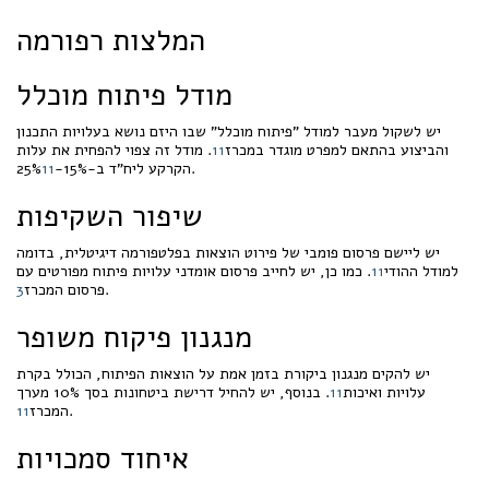
המלצות רפורמה
מודל פיתוח מוכלל
יש לשקול מעבר למודל "פיתוח מוכלל" שבו היזם נושא בעלויות התכנון
והביצוע בהתאם למפרט מוגדר במכרז
11
. מודל זה צפוי להפחית את עלות
.
הקרקע ליח"ד ב-15%-25%
11
שיפור השקיפות
יש ליישם פרסום פומבי של פירוט הוצאות בפלטפורמה דיגיטלית, בדומה
למודל ההודי
11
. כמו כן, יש לחייב פרסום אומדני עלויות פיתוח מפורטים עם
.
פרסום המכרז
3
מנגנון פיקוח משופר
יש להקים מנגנון ביקורת בזמן אמת על הוצאות הפיתוח, הכולל בקרת
עלויות ואיכות
11
. בנוסף, יש להחיל דרישת ביטחונות בסך 10% מערך
.
המכרז
11
איחוד סמכויות