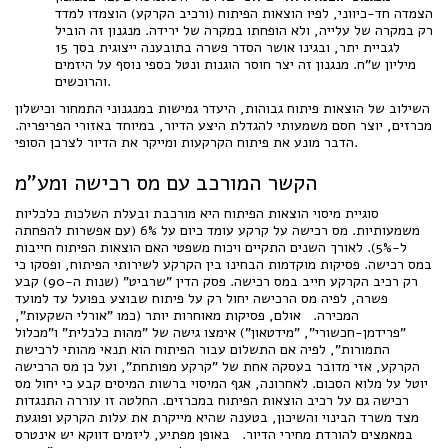
הצמדה חד-כיווני, לפיו הוצאות הפיתוח (ורכיב הקרקע) הוצמדו למדד
רק במקרה של עלייה, ולא הופחתו במקרה של ירידה. מנגנון זה הוביל
לגביית יתר, ובגינו אושר הסדר פשרה בתובענה ייצוגית בסך 15
מיליון ש"ח. מנגנון זה יצר חוסר הוגנות ונטל כספי נוסף על היזמים
והרוכשים.
השילוב של הוצאות פיתוח גבוהות, היעדר גמישות במנגנוני התמחור וכישלון
מכרזים, יוצר חסם משמעותי להגדלת היצע הדיור, במיוחד באזורי הפריפריה.
הדבר מונע את פיתוח הקרקעות ומייקר את הדיור לצרכן הסופי.
הקשר המורכב עם מס רכישה ומע"מ
סוגיית מיסוי הוצאות הפיתוח היא מורכבת ובעלת השלכות כלכליות
משמעותיות. מס רכישה על קרקע עומד כיום על 6% (עם אפשרות להפחתה
ל-5%). לאורך השנים התקיים ויכוח משפטי האם הוצאות הפיתוח חייבות
במס רכישה. פסיקות מוקדמות הבחינו בין הקרקע לשירותי הפיתוח, ופסקו כי
רק רכיב הקרקע חייב במס רכישה. פסק הדין "שרביט" (שנות ה-90) קבע
פשרה, לפיה מס הרכישה יחול רק על פיתוח שבוצע בפועל עד למועד
המכירה. אולם, פסיקות מאוחרות יותר (כמו "אורלי השקעות",
"פרידמן-חכשורי", "מידטאון") אימצו גישה של "מהות כלכלית" ו"מכלול
התמורות", לפיה אם התשלום עבור הפיתוח הוא תנאי מהותי לרכישת
הקרקע, אזי מדובר בעסקה אחת של "קרקע מפותחת", ועל כן מס הרכישה
יוטל על מלוא הסכום. לאחרונה, אגף המיסוי ברשות המיסים קבע כי יחול מס
רכישה גם על רכיב הוצאות הפיתוח במכרזים. החלטה זו עוררה התנגדות
מצד משרד הבינוי והשיכון, בטענה שהיא מייקרת את עלות הקרקע ופוגעת
במאמצים להורדת מחירי הדיור. באופן מפתיע, ליזמים דווקא יש אינטרס