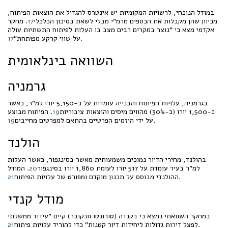
במודל הנוכחי, לרשויות המקומיות יש אינטרס להגדיל את הוצאות הפיתוח,
מכיוון שהן מקבלות את הכספים מרמ"י מבלי לשאת בסיכון הכלכלי
17
. מחקר
אקדמי מצא כי "נוצר במקרים רבים מצב בו העלות לפיתוח התשתיות עולה
.
על שווי קרקע מפותחת"
17
השוואה בינלאומית
גרמניה
בגרמניה, עלויות הפיתוח והבנייה עומדות על כ-5,150 יורו למ"ר, כאשר
כ-1,500 יורו (כ-30%) מהווים מיסים והוצאות ציבוריות
19
. הפיתוח מבוצע
.
על ידי היזמים הפרטיים בהתאם למפרטים מחייבים
19
הולנד
בהולנד, מחירי הדיור נמוכים משמעותית מאשר בסינגפור, כאשר העלות
למ"ר בעיר עומדת על 517 יורו לעומת 1,860 יורו בסינגפור
20
. המודל
.
ההולנדי מבוסס על תכנון מוקדם ומפורט של עלויות הפיתוח
21
מודל קנדי
במחקר השוואתי נמצא כי בקנדה (טורונטו וונקובר) קיים "עידוד ממשלתי
.
לפצל דירות גדולות ליחידות דיור קטנות" כדי להוריד עלויות פיתוח
21