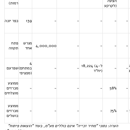
הצעה
רמות)
לקרקע)
-
-
-
-
-
139
כפר יונה
מגרש
פתח
4,000,000
-
-
-
-
אחד
תקווה
4
18,224 (ל-4
-
-
-
-
(במתחם
שפרעם
יח"ד)
ספציפי)
ממוצע
-
58%
-
-
-
-
מכרזים
מוצלחים
ממוצע
-
75%
-
-
-
-
מכרזים
כושלים
הערה: נתוני "מחיר זכייה" אינם כוללים מע"מ, בעוד "הוצאות פיתוח"