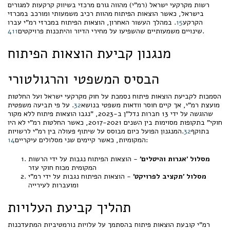
רשות מקרקעי ישראל (רמ"י) מהווה גורם מרכזי בשיווק קרקעות למגורים
בישראל, כאשר הוצאות הפיתוח מהוות רכיב משמעותי ומורכב במכרזי
הקרקע
15
. במהלך העשור האחרון, הוצאות הפיתוח במכרזי רמ"י עברו
.
שינויים משמעותיים שהשפיעו על מחירי הדיור והיתכנות פרויקטים
11
4
מנגנון קביעת הוצאות הפיתוח
הבסיס המשפטי והרגולטורי
הסמכות לקביעת הוצאות פיתוח נסמכת על חוק מקרקעי ישראל ועל החלטות
מועצת רמ"י, אך קיים חוסר וודאות משפטי בנושא
32
. על פי תביעה משפטית
שהוגשה על ידי 13 חברות נדל"ן ב-2023, "נגבו הוצאות פיתוח ללא מקור
חוקי" בתקופות מסוימות בין השנים 2017-2021, כאשר החלטות רמ"י לא היו
בתוקף
32
.המנגנון הפועל כיום מבוסס על שיתוף פעולה בין רמ"י לרשויות
:
המקומיות, כאשר קיימים שני מסלולים עיקריים
14
מסלול 'אגרות והיטלים'
- הוצאות הפיתוח נגבות על ידי הרשות
המקומית מכוח חוקי עזר
מסלול 'תקציב לפרויקט'
- הוצאות הפיתוח נגבות על ידי רמ"י
ומועברות לעירייה
תהליך קביעת העלויות
רמ"י קובעת הוצאות פיתוח בהסתמך על עלויות נורמטיביות המתעדכנות