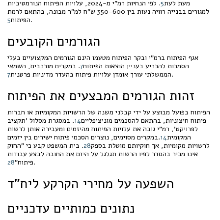
מעת לעת
5
. לפי הנחיות רמ"י מ-2024, עלויות הפיתוח הנורמטיביות
למגורים בבנייה רוויה נעות בין 350-600 ש"ח למ"ר מבונה, בהתאם לרמת
.
הפיתוח
5
הגורמים הקובעים
אגף הפיתוח ברמ"י ובקר הפיתוח מטעמו הינם הגורמים המקצועיים בעלי
הסמכות להכריע בעניין הוצאות הפיתוח
7
. במקרים מורכבים, השמאי
.
הממשלתי עורך אומדן עלויות פיתוח בהעדר מדיניות פרטנית
7
זהות הגורמים המבצעים את הפיתוח
הפיתוח בפועל מבוצע על ידי קבלני משנה של הרשויות המקומיות או חברות
פיתוח חיצוניות, בהתאם להסכמים מוניציפליים
14
. במסגרת מסלול 'תקציב
לפרויקט', רמ"י גובה את עלויות הפיתוח מהיזמים ומעבירה אותן לרשות
המקומית
14
.במקרים מסוימים, נוצרים הסכמי פיתוח ישירים בין יזמים
לרשויות מקומיות, אך חוקיותם מוטלת בספק
28
. בית המשפט קבע כי "החוק
אינו מכיר בהסדר לפיו הרשות תגלגל על היזם את החובה לבצע עבודות
.
פיתוח"
28
השפעה על מחירי הקרקע ליח"ד
נתונים כמותיים עדכניים