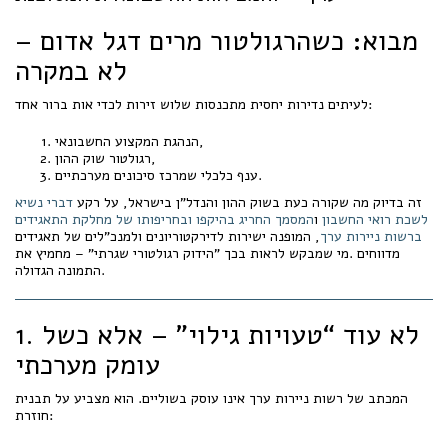
מבוא: כשהרגולטור מרים דגל אדום –
לא במקרה
לעיתים נדירות יחסית מתכנסות שלוש זירות לכדי אות ברור אחד:
הנהגת המקצוע החשבונאי,
רגולטור שוק ההון,
ענף כלכלי שמרכז סיכונים מערכתיים.
זה בדיוק מה שקורה כעת בשוק ההון והנדל"ן בישראל, על רקע
דברי נשיא
לשכת רואי החשבון
ו
המסמך החריג בהיקפו ובחריפותו של מחלקת התאגידים
ברשות ניירות ערך
, המופנה ישירות לדירקטוריונים ולמנכ"לים של תאגידים
מדווחים .מי שמבקש לראות בכך "הידוק רגולטורי שגרתי" – מחמיץ את
התמונה הגדולה.
1. לא עוד “טעויות גילוי” – אלא כשל
עומק מערכתי
המכתב של רשות ניירות ערך אינו עוסק בשוליים. הוא מצביע על תבנית
חוזרת: