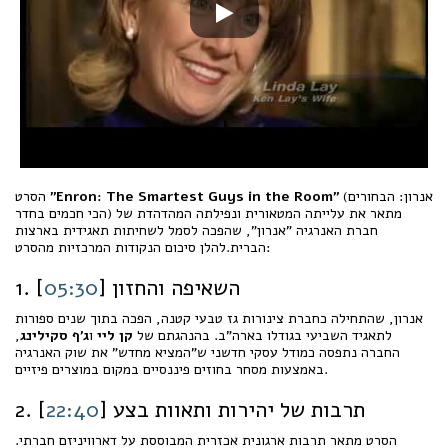
(אנרון: הבחורים
"Enron: The Smartest Guys in the Room"
הסרט
הכי חכמים בחדר) מתאר את עלייתה המטאורית ונפילתה המהדהדת של
חברת האנרגיה "אנרון", שהפכה לסמל לשחיתות תאגידית בארצות
הברית.להלן סיכום הנקודות המרכזיות מהסרט:
1. השאיפה והחזון [
05:30
]
אנרון, שהתחילה כחברת צינורות גז טבעי קטנה, הפכה בתוך שנים ספורות
לתאגיד השביעי בגודלו בארה"ב. בהנהגתם של
קן ליי
ו
ג'ף סקילינג
,
החברה נתפסה כמודל עסקי חדשני ש"המציא מחדש" את שוק האנרגיה
באמצעות מסחר בחוזים פיננסיים במקום במוצרים פיזיים.
2. תרבות של יהירות ותאוות בצע [
22:40
]
הסרט מתאר תרבות ארגונית אכזרית המבוססת על דארוויניזם חברתי.