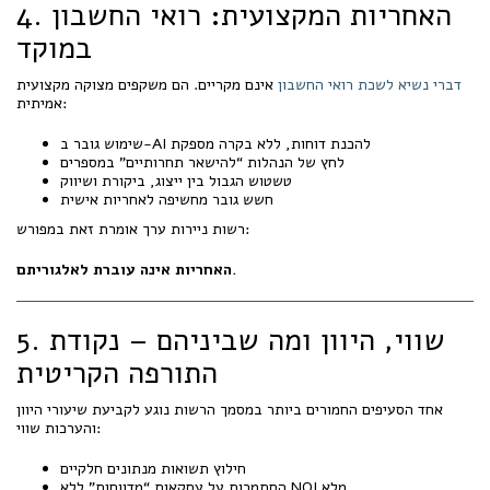
4. האחריות המקצועית: רואי החשבון
במוקד
דברי נשיא לשכת רואי החשבון
אינם מקריים. הם משקפים מצוקה מקצועית
אמיתית:
שימוש גובר ב-AI להכנת דוחות, ללא בקרה מספקת
לחץ של הנהלות “להישאר תחרותיים” במספרים
טשטוש הגבול בין ייצוג, ביקורת ושיווק
חשש גובר מחשיפה לאחריות אישית
רשות ניירות ערך אומרת זאת במפורש:
האחריות אינה עוברת לאלגוריתם.
5. שווי, היוון ומה שביניהם – נקודת
התורפה הקריטית
אחד הסעיפים החמורים ביותר במסמך הרשות נוגע לקביעת שיעורי היוון
והערכות שווי:
חילוץ תשואות מנתונים חלקיים
הסתמכות על עסקאות “מדווחות” ללא NOI מלא