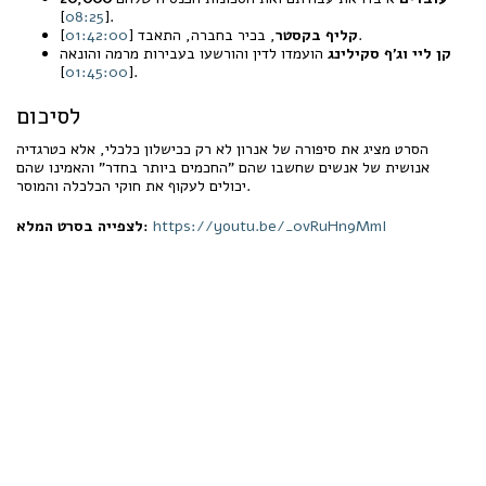
08:25
[
].
].
קליף בקסטר
, בכיר בחברה, התאבד [
01:42:00
קן ליי וג'ף סקילינג
הועמדו לדין והורשעו בעבירות מרמה והונאה
01:45:00
[
].
לסיכום
הסרט מציג את סיפורה של אנרון לא רק ככישלון כלכלי, אלא כטרגדיה
אנושית של אנשים שחשבו שהם "החכמים ביותר בחדר" והאמינו שהם
יכולים לעקוף את חוקי הכלכלה והמוסר.
https://youtu.be/_0vRuHn9MmI
לצפייה בסרט המלא: