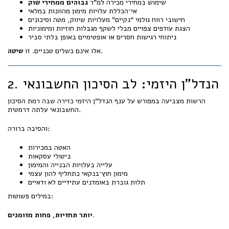
שימוש במחירי מכירה למ"ר
גבוהים ממחירי שוק
אי־הכללת עלויות מימון מהוונות במלאי
חישובי רווח גולמי “נקיים” מעלויות שיווק, מטה וסיכונים
הצגת עודפים צפויים מבלי לשקף מגבלות חוזיות ומימוניות
ניתוחי רגישות חסרים או אופטימיים באופן בלתי סביר
.
אלו אינם כשלים טכניים. זו
שיטה
2. הנדל"ן היזמי: לב הסיכון החשבונאי
הרשות מצביעה במפורש על ענף הנדל"ן היזמי כזירה שבה רמת הסיכון
החשבונאי עלתה דרמטית.
והסיבה ברורה:
האטה במכירות
ביטולי עסקאות
עלייה בעלויות הבנייה והמימון
מימון חוץ־בנקאי כתחליף להון עצמי
תלות גוברת באומדנים עתידיים לא ודאיים
במילים פשוטות:
יותר תחזיות, פחות מזומנים.