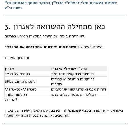
"טעויות בעשרות מיליוני ש"ח": הנדל"ן במוקד מסמך ההנחיות של
רשות ני"ע
3. כאן מתחילה ההשוואה לאנרון
בפרשת Enron לא הייתה בעיה של היעדר רגולציה.
.
הייתה בעיה של
חשבונאות יצירתית שמקדימה את הכלכלה
הדמיון המטריד:
נדל"ן ישראלי ציבורי
אנרון
רווחיות פרויקטים תחזיתית
רווחים על הנייר
פרויקטים מותנים ושעבודים
SPEs להסתרת חוב
צולבים
דוחות אפס ואומדני שווי אגרסיביים
Mark-to-Market
רגולטור שמנסה לבלום בזמן
רגולטור מאחר
ההבדל?
בישראל – זה קורה
בענף שממונף עד העצם
, עם חשיפה ישירה של ציבור
החוסכים, קרנות הפנסיה ומחזיקי האג"ח.