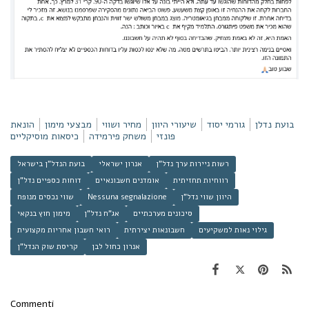
בועת נדלן
גורמי יסוד
שיעורי היוון
מחיר ושווי
מבצעי מימון
הונאת
פונזי
משחק פירמידה
כיסאות מוסיקליים
רשות ניירות ערך נדל"ן
אנרון ישראלי
בועת הנדל"ן בישראל
רווחיות תחזיתית
אומדנים חשבונאיים
דוחות כספיים נדל"ן
היוון שווי נדל"ן
Nessuna segnalazione
שווי נכסים מנופח
סיכונים מערכתיים
אג"ח נדל"ן
מימון חוץ בנקאי
גילוי נאות למשקיעים
חשבונאות יצירתית
רואי חשבון אחריות מקצועית
אנרון כחול לבן
קריסת שוק הנדל"ן
Commenti