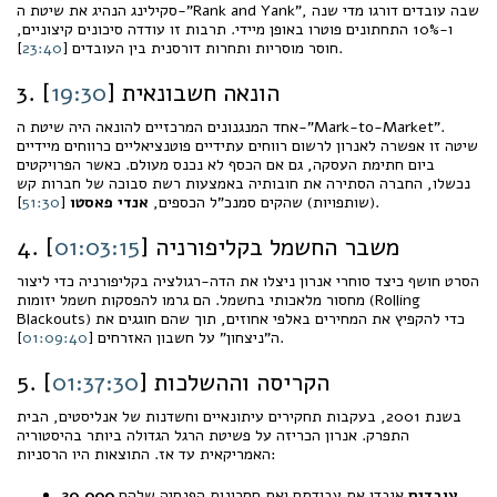
סקילינג הנהיג את שיטת ה-"Rank and Yank", שבה עובדים דורגו מדי שנה
ו-10% התחתונים פוטרו באופן מיידי. תרבות זו עודדה סיכונים קיצוניים,
].
חוסר מוסריות ותחרות דורסנית בין העובדים [
23:40
3. הונאה חשבונאית [
19:30
]
אחד המנגנונים המרכזיים להונאה היה שיטת ה-"Mark-to-Market".
שיטה זו אפשרה לאנרון לרשום רווחים עתידיים פוטנציאליים כרווחים מיידיים
ביום חתימת העסקה, גם אם הכסף לא נכנס מעולם. כאשר הפרויקטים
נכשלו, החברה הסתירה את חובותיה באמצעות רשת סבוכה של חברות קש
].
(שותפויות) שהקים סמנכ"ל הכספים,
אנדי פאסטו
[
51:30
4. משבר החשמל בקליפורניה [
01:03:15
]
הסרט חושף כיצד סוחרי אנרון ניצלו את הדה-רגולציה בקליפורניה כדי ליצור
מחסור מלאכותי בחשמל. הם גרמו להפסקות חשמל יזומות (Rolling
Blackouts) כדי להקפיץ את המחירים באלפי אחוזים, תוך שהם חוגגים את
].
ה"ניצחון" על חשבון האזרחים [
01:09:40
5. הקריסה וההשלכות [
01:37:30
]
בשנת 2001, בעקבות תחקירים עיתונאיים וחשדנות של אנליסטים, הבית
התפרק. אנרון הכריזה על פשיטת הרגל הגדולה ביותר בהיסטוריה
האמריקאית עד אז. התוצאות היו הרסניות:
20,000 עובדים
איבדו את עבודתם ואת חסכונות הפנסיה שלהם