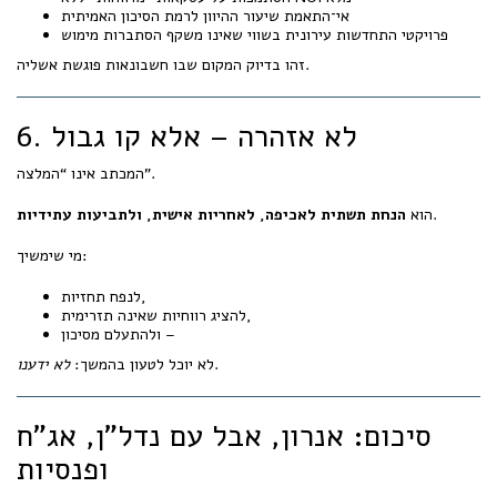
אי־התאמת שיעור ההיוון לרמת הסיכון האמיתית
פרויקטי התחדשות עירונית בשווי שאינו משקף הסתברות מימוש
זהו בדיוק המקום שבו חשבונאות פוגשת אשליה.
6. לא אזהרה – אלא קו גבול
המכתב אינו “המלצה”.
.
הוא
הנחת תשתית לאכיפה, לאחריות אישית, ולתביעות עתידיות
מי שימשיך:
לנפח תחזיות,
להציג רווחיות שאינה תזרימית,
ולהתעלם מסיכון –
.
לא יוכל לטעון בהמשך:
לא ידענו
סיכום: אנרון, אבל עם נדל"ן, אג"ח
ופנסיות