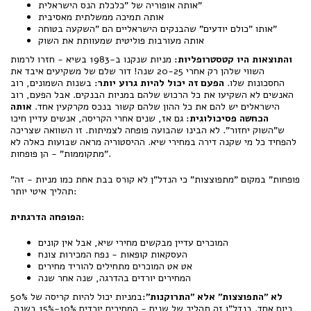
אותה אופוריה של "כלכלת הנס הישראלית"
אותה תמיכה ממשלתית מאסיבית
אותו "כולם יודעים" שהבנקים הישראליים הם "השקעה בטוחה"
אותה מעורבות פוליטית שמעוותת את השוק
והתוצאות היו קטסטרופליות:
מניות שנקנו ב-1983 בשיא - חזרו לרמות
השווי שלהן רק אחרי 20-25 שנה! דור שלם של משקיעים איבד את
החסכונות שלו.
הפעם זה יכול להיות גרוע יותר:
בשנות השמונים, רוב
האנשים לא השקיעו את כל הרכוש שלהם במניות הבנקים. אבל הפעם, רוב
הישראלים יש להם את כל ההון שלהם קשור בנכס מקרקעין אחד.
אותה
הכחשה פסיכולוגית:
גם אז, שנים אחרי הקריסה, אנשים עדיין חיכו
ש"השוק יחזור". לא הבינו שהבועה פופחה לצמיתות. זו השוואה שצריכה
להפחיד כל מי שקנה דירה במחירי שיא. ההיסטוריה מראה שבועות כאלה לא
"מתקוממות" - הן פופחות.
"פופחות" במקום "מתפוצצות" כי הנדל"ן לא קורס בבת אחת כמו מניות - זה
תהליך איטי יותר:
הפופחה הדרגתית:
המוכרים עדיין מבקשים מחירי שיא, אבל אין קונים
העסקאות קופאות - נפח המכירות צונח
אט אט המוכרים מתחילים להוריד מחירים
המחירים יורדים בהדרגה, שנה אחר שנה
לא "התפוצצות" אלא "התרוקנות":
במניות יכול להיות קריסה של 50%
ביום אחד. בנדל"ן זה תהליך של שנים - המחירים יורדים 10%-15% בשנה,