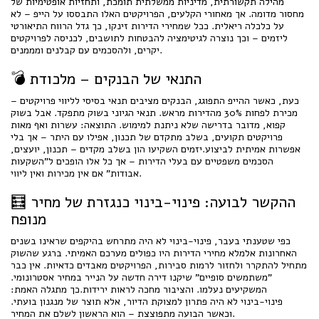
מהילה תקשורתית, מדיניות ממשלתית תומכת, ותחזיות אופטימיות של
מחסור מדומה. אך מאחורי הקלעים, הפרויקטים האלו התבססו על הייפ – לא
על כלכלה ריאלית. ככל שמחירי הדירות זינקו, כך גדל הרווח התיאורטי
ליזמים – וכך נוצרה לגיטימציה להבטחות לתושבים, לכניסה לפרויקטים
יקרים, ולהסכמים עם קבלנים ומממנים.
💣 התנאי של הבנקים – מלכודת
כעת, כאשר ההייפ התפוגג, הבנקים מציבים תנאי בסיסי לליווי פרויקטים –
מכירת לפחות 30% מהדירות מראש. תנאי הגיוני בשוק מתפקד. אבל בשוק
קפוא, מדובר בדרישה שלא ניתנת למימוש. התוצאה: עשרות ואף מאות
פרויקטים תקועים, בשלב מתקדם של תכנון, אפילו עם היתר – אך בלי
אפשרות אמיתית לביצוע.יזמים השקיעו הון בשלב מקדים – תכנון, יועצים,
הסכמים משפטיים עם בעלי הדירות – אך כל אלו הופכים ל"השקעות
אבודות" אם אין מכירות ואין ליווי.
🧮 ההקשר לבועה: פינוי-בינוי כנגזרת של מחיר
מנופח
כפי שטענתי בעבר, פינוי-בינוי לא היה מתרחש בהיקפים שראינו בשנים
האחרונות אלמלא מחירי הדירות היו כפולים מערכם האמיתי. ברגע שהשוק
מתחיל להתקרר ולחזור לרמות סבירות, הפרויקטים מאבדים כדאיות. אין כבר
"משתמשים סופיים" שיקנו דירה חדשה על הנייר במחיר אסטרונומי.
המשקיעים נעלמו. והציבור מחכה לראות ירידות.כך מתגלה האמת:
פינוי-בינוי לא היה פתרון למצוקת הדיור, אלא תוצר של מנגנון בועתי.
וכאשר הבועה מתפוצצת – הוא הראשון לשלם את המחיר.