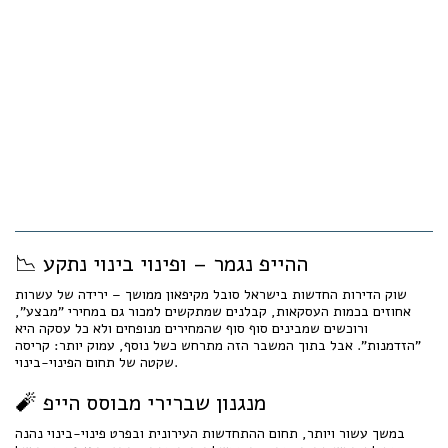
📉 ההייפ נגמר – ופינוי בינוי נתקע
שוק הדירות החדשות בישראל סובל מקיפאון ממושך – ירידה של עשרות
אחוזים בכמות העסקאות, קבלנים שמתקשים למכור גם במחירי "מבצע",
ורוכשים שמבינים סוף סוף שהמחירים מנופחים ולא כל עסקה היא
"הזדמנות". אבל בתוך המשבר הזה מתרחש כשל נוסף, עמוק יותר: קריסה
שקטה של תחום הפינוי-בינוי.
🧨 מנגנון שברירי מבוסס הייפ
במשך עשור ויותר, תחום ההתחדשות העירונית ובפרט פינוי-בינוי נהנה