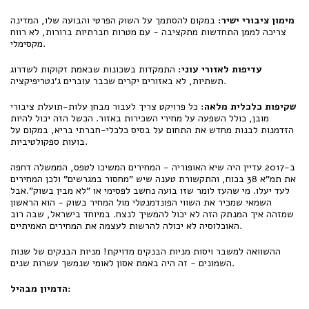
מימון ציבורי ישיר:
במקום להסתמך על השוק הפרטי והבועה שלו, המדינה
צריכה לממן התחדשות מתקציבה - עם מטרות חברתיות ברורות, לא רווח
מקסימלי.
עדיפות לאזורי עוני:
התמקדות בשכונות שבאמת זקוקות לשדרוג
תשתיות, לא באזורים יקרים שכבר עוברים ג'נטריפיקציה.
שקיפות כלכלית מלאה:
כל פרויקט צריך לעבור מבחן עלות-תועלת ציבורי
מובן, כולל השפעה על מחירי השכירות באזור. הכשל הזה יכול להיות
הזדמנות לבנות מחדש את התחום על בסיס כלכלי-חברתי בריא, במקום על
בועות ספקולטיביות.
ב-2017 עדיין היה שיא האופוריה - המחירים המשיכו לטפס, הממשלה דחפה
את תמ"א 38 בכוח, והתקשורת טענה שיש "מחסור במגרשים" ולכן המחירים
לעד יעלו. מי שהעז לומר שזו בועה נחשב לפסימי או "לא מבין בשוק".אבל
השמאי שמכיר את השווי הפונדמנטלי מול המחיר בשוק - הוא הראשון
שמזהה איך המנתק הזה לא יכול להמשיך לנצח. במיוחד בישראל, שבה רוב
האוכלוסיה לא יכולה להרשות לעצמה את המחירים האמיתיים.
ההשוואה למשבר ויסות מניות הבנקים מדויקת! מניות הבנקים של שנות
השמונים - זה היה באמת אסון לאומי שנמשך עשרות שנים.
הדמיון מבהיל: