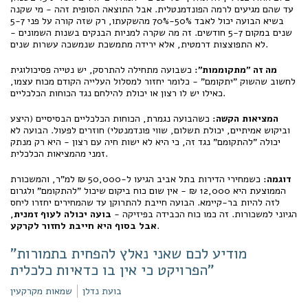
עד שהם מגיעים לרמה הפונדמנטלית. אבל התוצאה הסופית זהה - מי שקנה
בשיא הבועה יכול לאבד 50%-70% מהשקעתו, רק שזה קורה על פני 5-7
שנים במקום 5-7 חודשים. זה מה שקרה למניות הבנקים בשנות השמונים -
לא התפוצצות דרמטית, אלא ירידה מתמשכת שנמשכה עשרות שנים.
מה זה "מתקוממות":
כשבועה מתחילה להתרסק, יש נטייה פסיכולוגית
לחשוב שהשוק "יתקומם" - כלומר יחזור למסלול העלייה הקודם מכוח עצמו,
כאילו יש לו רצון או יכולת להילחם נגד הכוחות הכלכליים.
המציאות הקשה:
כשהבועה נגמרת, הכוחות הכלכליים הבסיסיים (היצע
וביקוש אמיתיים, יכולת תשלום, שווי פונדמנטלי) חוזרים לפעול. הבועה לא
יכולה "להתקומם" נגד זה, כי היא לא ישות חיה עם רצון - היא רק מנתק
זמני מהמציאות הכלכלית.
דוגמה:
כשמחירי הדירות בתל אביב הגיעו ל-50,000 ₪ למ"ר, והמשכורת
הממוצעת היא 12,000 ₪ - אין שום כוח ביקום שיכול "להתקומם" ולגרום
לזה להיות בר-קיימא. הבועה חייבת להתרוקן עד שהמחירים יחזרו ליחס
הגיוני למשכורות. זה כמו כוח הכבידה בפיזיקה -
בועה יכולה לעוף זמנית,
.
אבל בסוף היא חייבת לחזור לקרקע
"מודיע לכם שאני נאלץ להפחית בתמורות
הפרויקט כי אין בו כדאיות כלכלית"
בועת נדלן
שמאות מקרקעין