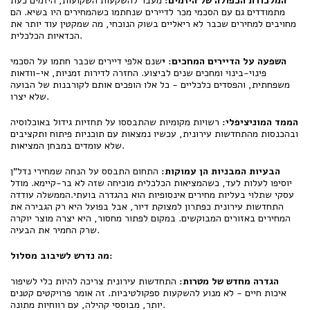
המלכודת הכפולה של היזמים:
מעבר להשקעות השקועות, היזמים כעת
מתמודדים גם עם הסכמי מכר לדיירים שנחתמו כשהמחירים היו בשיא. הם
מחויבים למחירים שכבר לא ריאליים בשוק הנוכחי, מה שמקטין עוד יותר את
הכדאיות הכלכלית.
השפעה על הדיירים המחכים: י
שנם אלפי דיירים שכבר חתמו על הסכמי
פינוי-בינוי ומחכים שנים לביצוע. החזרה לדירות זמניות, אי-וודאות
משפחתית, והפסדים כלכליים - כל אלו הופכים אותם לקורבנות של הבועה
שלא יצרו.
הממד המוניציפלי:
רשויות מקומיות שהתבססו על תחזיות גידול באוכלוסיה
ובהכנסות מהתחדשות עירונית, עכשיו נמצאות עם תוכניות פיתוח ותקציבים
שלא עומדים במבחן המציאות.
הבעיות המבניות הן עמוקות:
התחום התבסס על הנחה שמחירי נדל"ן
יוסיפו לעלות לעד, כשהמציאות הכלכלית מוכיחה שזה לא בר-קיימא. מודל
עסקי שתלוי בעליות מחירים אינסופיות הוא בהגדרה בועתי.הממשלה עודדה
התחדשות עירונית כפתרון למצוקת דיור, אבל בפועל היא רק הגבירה את
המחירים באזורים המבוקשים. במקום לפתור מחסור, היא יצרה מוצר יוקרה
שרק החמיר את הבעיה.
מה נדרש לשיבוב מסלול:
הגדרה מחדש של מטרות:
התחדשות עירונית צריכה להיות כלי לשיפור
איכות חיים - לא מנוע להשקעות ספקולטיביות. זה אומר פרויקטים קטנים
יותר, מבוססי קהילה, עם רווחיות מתונה.