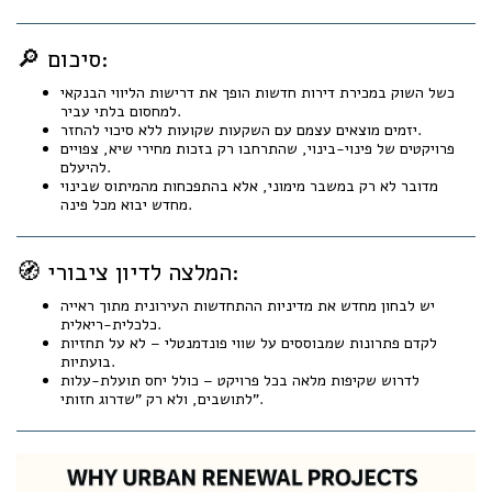
🔎 סיכום:
כשל השוק במכירת דירות חדשות הופך את דרישות הליווי הבנקאי
למחסום בלתי עביר.
יזמים מוצאים עצמם עם השקעות שקועות ללא סיכוי להחזר.
פרויקטים של פינוי-בינוי, שהתרחבו רק בזכות מחירי שיא, צפויים
להיעלם.
מדובר לא רק במשבר מימוני, אלא בהתפכחות מהמיתוס שבינוי
מחדש יבוא מכל פינה.
🧭 המלצה לדיון ציבורי:
יש לבחון מחדש את מדיניות ההתחדשות העירונית מתוך ראייה
כלכלית-ריאלית.
לקדם פתרונות שמבוססים על שווי פונדמנטלי – לא על תחזיות
בועתיות.
לדרוש שקיפות מלאה בכל פרויקט – כולל יחס תועלת-עלות
לתושבים, ולא רק "שדרוג חזותי".