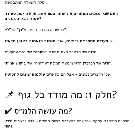
עולה השאלה המתבקשת:
האם שני הגופים מתארים את אותה המציאות, או שקיימת סתירה
עמוקה בין הנתונים?
התשובה מורכבת יותר מ"כן" או "לא".
.
יש
פערים מספריים גדולים
, אבל
מגמות תואמות באופן מדאיג
הדוח של הלמ״ס מציג תמונה "עמוסה" של נפח עסקאות.
הדוח של הכלכלן הראשי מציג תמונה "עירומה" של ביקוש אמיתי.
.
שני הדברים נכונים - אבל הם מתארים
עולמות שונים לחלוטין
📌 חלק 1: מה מודד כל גוף?
✔️ מה עושה הלמ״ס?
הלמ״ס סופר
כל
עסקה שנרשמה במערכת רשות המסים - ללא פרשנות וללא
ניפוי: