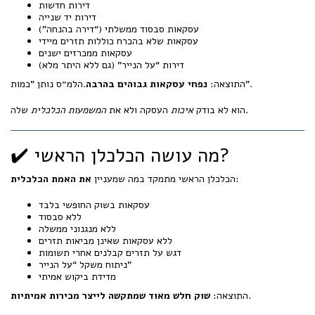
דירות חדשות
דירות יד שנייה
עסקאות סבסוד ממשלתי (“דירה בהנחה”)
עסקאות שלא בהכרח כוללות תזרים מיידי
עסקאות ממכרזים ישנים
דירות “על הנייר” (גם ללא היתר מלא)
.הלמ״ס נותן "כמות".
התוצאה:
נפחי עסקאות גבוהים בהרבה
שלה.
הוא לא בודק
איכות
העסקה ולא את
המשמעות הכלכלית
✔️ מה עושה הכלכלן הראשי?
:
הכלכלן הראשי מתמקד במה שמעניין
את האמת הכלכלית
עסקאות בשוק החופשי בלבד
ללא סבסוד
ללא מנגנוני ממשלה
ללא עסקאות שאינן מביאות תזרים
דגש על תזרים קבלנים אחרי תשומות
ניתוח משקל “על הנייר”
מדידת ביקוש אמיתי
.
התוצאה:
שוק חלש מאוד שמתקשה לייצר מכירות אמיתיות