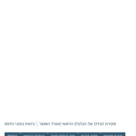
סקירת הנדלן של הכלכלן הראשי משרד האוצר
ניתוח נתוני הלמס
דירות חדשות
מלאי דירות
שוק הנדל״ן 2025
הכלכלן הראשי
הלמ״ס