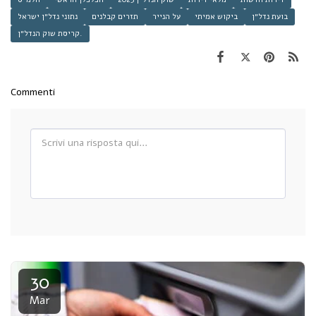
בועת נדל״ן
ביקוש אמיתי
על הנייר
תזרים קבלנים
נתוני נדל״ן ישראל
קריסת שוק הנדל״ן.
Commenti
30
Mar