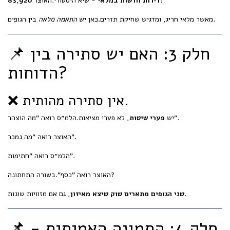
- שיא היסטורי.האוצר:
83,920 דירות חדשות במלאי
בין הגופים.
מאשר מלאי חריג, ומדגיש שחיקת תזרים.כאן יש
התאמה מלאה
📌 חלק 3: האם יש סתירה בין
הדוחות?
❌ אין סתירה מהותית.
, לא פערי מציאות.הלמ״ס רואה "מה הוצהר".
יש
פערי שיטות
האוצר רואה "מה נמכר".
הלמ״ס רואה "חתימות".
האוצר רואה "כסף".בשורה התחתונה?
, גם אם מזוויות שונות.
שני הגופים מתארים שוק שיצא מאיזון
📌 חלק 4: התמונה האמיתית -