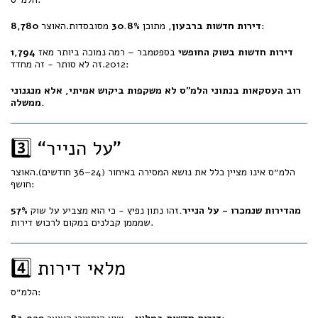
מסובסדות.האוצר:
8,780 דירות חדשות ברבעון
, מתוכן
30.8%
1,794 דירות חדשות בשוק החופשי
בספטמבר – רמה נמוכה ביותר מאז
2012.זה לא סותר - זה מחדד:
רוב העסקאות בנתוני הלמ״ס לא משקפות ביקוש אמיתי, אלא מנגנוני
ממשלה.
3️⃣ “על הנייר”
הלמ״ס אינו מציין כלל את נושא המסירה באיחור (24–36 חודשים).האוצר
חושף:
57% מהדירות שנמכרו - על הנייר.
זהו נתון נפיץ - כי הוא מצביע על שוק
שמממן קבלנים במקום לרכוש דירות.
4️⃣ מלאי דירות
הלמ״ס: