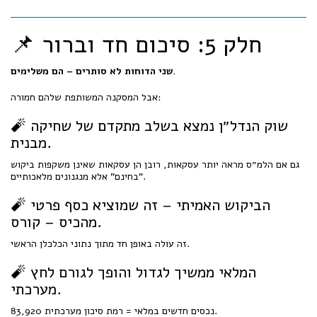
📌 חלק 5: סיכום חד וברור
שני הדוחות לא סותרים – הם משלימים.
אבל המסקנה המשותפת שלהם חמורה:
🧨 שוק הנדל״ן נמצא בשלב מתקדם של שחיקה
מבנית.
גם אם הלמ״ס מראה יותר עסקאות, רובן הן עסקאות שאינן משקפות ביקוש
"בחינם" אלא מנגנונים מלאכותיים.
🧨 הביקוש האמיתי – זה שמוציא כסף פרטי
מהכיס – קורס.
זה עולה באופן חד מתוך נתוני הכלכלן הראשי.
🧨 המלאי ממשיך לגדול והופך לגורם לחץ
מערכתי.
83,920 נכסים חדשים במלאי = רמת סיכון מערכתית.