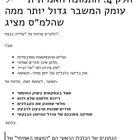
עומק המשבר גדול יותר ממה
שהלמ״ס מציג
הלמ״ס מדווח על "עלייה בנפח".
אבל:
שליש מהעסקאות מסובסדות.
חלקן אינן תזרים אמיתי.
אין פירוק לפי “על הנייר”.
אין בדיקה כלכלית של יחס מחיר–תשואה.
האוצר, לעומת זאת, מדווח על:
שפל בעסקאות בשוק החופשי
דירות חדשות שלא זזות
מלאי שחונק את הקבלנים
תזרים שצונח מרבעון לרבעון
שחיקה מסוכנת של מודל המימון הבנקאי
כלומר:
הנתונים של הכלכלן הראשי הם “המצפן האמיתי” של