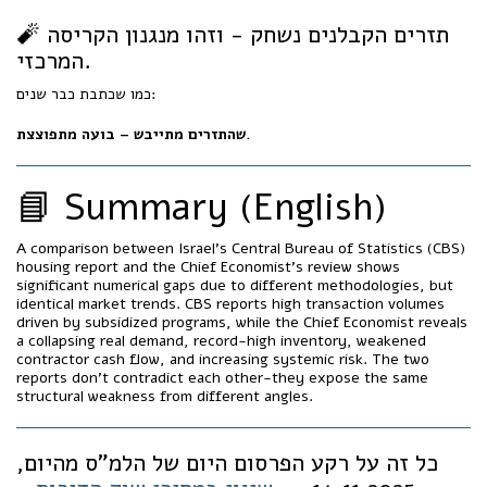
🧨 תזרים הקבלנים נשחק - וזהו מנגנון הקריסה
המרכזי.
כמו שכתבת כבר שנים:
שהתזרים מתייבש – בועה מתפוצצת.
📘 Summary (English)
A comparison between Israel’s Central Bureau of Statistics (CBS)
housing report and the Chief Economist’s review shows
significant numerical gaps due to different methodologies, but
identical market trends. CBS reports high transaction volumes
driven by subsidized programs, while the Chief Economist reveals
a collapsing real demand, record-high inventory, weakened
contractor cash flow, and increasing systemic risk. The two
reports don’t contradict each other-they expose the same
structural weakness from different angles.
כל זה על רקע הפרסום היום של הלמ"ס מהיום,