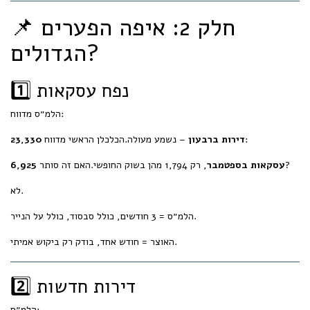
📌 חלק 2: איפה הפערים
הגדולים?
1️⃣ נפח עסקאות
הלמ״ס מדווח:
– נשמע מעולה.הכלכלן הראשי מדווח:
23,330 דירות ברבעון
, רק 1,794 מהן בשוק החופשי.האם זה סותר?
6,925 עסקאות בספטמבר
לא.
הלמ״ס = 3 חודשים, כולל סבסוד, כולל על הנייר.
האוצר = חודש אחד, בודק רק ביקוש אמיתי.
2️⃣ דירות חדשות
הלמ״ס: