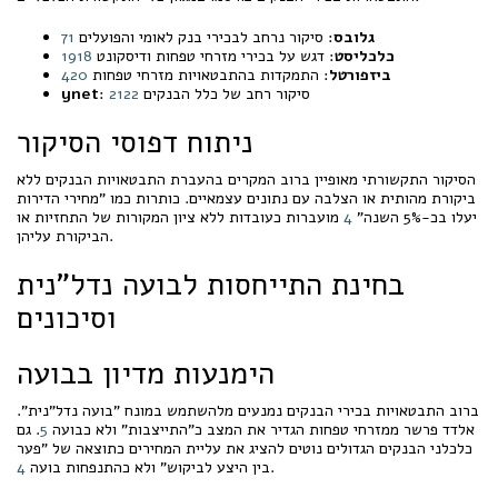
גלובס
: סיקור נרחב לבכירי בנק לאומי והפועלים
1
7
כלכליסט
: דגש על בכירי מזרחי טפחות ודיסקונט
18
19
ביזפורטל
: התמקדות בהתבטאויות מזרחי טפחות
20
4
: סיקור רחב של כלל הבנקים
22
21
ynet
ניתוח דפוסי הסיקור
הסיקור התקשורתי מאופיין ברוב המקרים בהעברת התבטאויות הבנקים ללא
ביקורת מהותית או הצלבה עם נתונים עצמאיים. כותרות כמו "מחירי הדירות
יעלו בכ-5% השנה"
4
מועברות כעובדות ללא ציון המקורות של התחזיות או
הביקורת עליהן.
בחינת התייחסות לבועה נדל"נית
וסיכונים
הימנעות מדיון בבועה
ברוב התבטאויות בכירי הבנקים נמנעים מלהשתמש במונח "בועה נדל"נית".
אלדד פרשר ממזרחי טפחות הגדיר את המצב כ"התייצבות" ולא כבועה
5
. גם
כלכלני הבנקים הגדולים נוטים להציג את עליית המחירים כתוצאה של "פער
.
בין היצע לביקוש" ולא כהתנפחות בועה
4