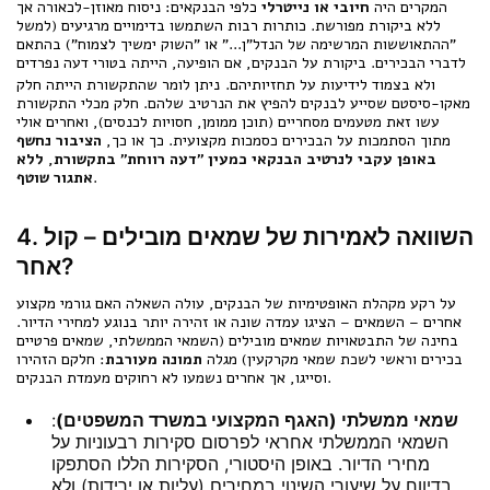
המקרים היה
חיובי או נייטרלי
כלפי הבנקאים: ניסוח מאוזן-לכאורה אך
ללא ביקורת מפורשת. כותרות רבות השתמשו בדימויים מרגיעים (למשל
"ההתאוששות המרשימה של הנדל"ן..." או "השוק ימשיך לצמוח") בהתאם
לדברי הבכירים. ביקורת על הבנקים, אם הופיעה, הייתה בטורי דעה נפרדים
ולא בצמוד לידיעות על תחזיותיהם.
ניתן לומר שהתקשורת הייתה חלק
מאקו-סיסטם שסייע לבנקים להפיץ את הנרטיב שלהם. חלק מכלי התקשורת
עשו זאת מטעמים מסחריים (תוכן ממומן, חסויות לכנסים), ואחרים אולי
מתוך הסתמכות על הבכירים כסמכות מקצועית. כך או כך,
הציבור נחשף
באופן עקבי לנרטיב הבנקאי כמעין "דעה רווחת" בתקשורת, ללא
.
אתגור שוטף
4. השוואה לאמירות של שמאים מובילים – קול
אחר?
על רקע מקהלת האופטימיות של הבנקים, עולה השאלה האם גורמי מקצוע
אחרים – השמאים – הציגו עמדה שונה או זהירה יותר בנוגע למחירי הדיור.
בחינה של התבטאויות שמאים מובילים (השמאי הממשלתי, שמאים פרטיים
בכירים וראשי לשכת שמאי מקרקעין) מגלה
תמונה מעורבת
: חלקם הזהירו
וסייגו, אך אחרים נשמעו לא רחוקים מעמדת הבנקים.
שמאי ממשלתי (האגף המקצועי במשרד המשפטים)
:
השמאי הממשלתי אחראי לפרסום סקירות רבעוניות על
מחירי הדיור. באופן היסטורי, הסקירות הללו הסתפקו
בדיווח על שיעורי השינוי במחירים (עליות או ירידות) ולא