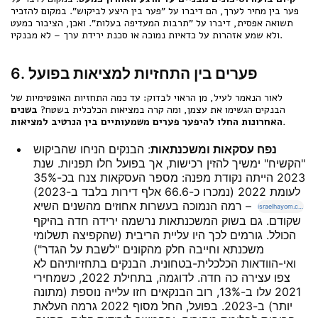
פער בין מחיר לערך, הם דיברו על "פער בין היצע לביקוש". במקום להזכיר
תשואה אפסית, דיברו על "תרבות המעדיפה בעלות". ואכן, הציבור כמעט
ולא שמע אזהרות על כדאיות נמוכה או סכנת ירידת ערך – לא מבנקיו.
6. פערים בין התחזיות למציאות בפועל
לאור הנאמר לעיל, מן הראוי לבדוק: עד כמה התחזיות האופטימיות של
הבנקים הגשימו את עצמן, ומה קרה במציאות הכלכלית בשטח?
בשנים
האחרונות החלו להיפער פערים משמעותיים בין הנרטיב למציאות.
נפח עסקאות ומשכנתאות
: הבנקים הניחו שהביקוש
"הקשיח" ימשיך להזין רכישות, אך בפועל חלו תפניות. שנת
2023 הייתה נקודת מפנה: מספר העסקאות צנח בכ-35%
לעומת 2022 (נמכרו כ-66.6 אלף דירות בלבד ב-2023)
– רמה הנמוכה בעשרות אחוזים מהשנים השיא
israelhayom.co.il
שקודם. גם בשוק המשכנתאות נרשמה ירידה חדה בהיקף
הכולל. גורמים לכך היו עליית הריבית (שהקפיצה תשלומי
משכנתא וחייבה חלק מהקונים "לשבת על הגדר")
ואי-הוודאות הכלכלית-בטחונית. הבנקים בתחזיותיהם לא
צפו עצירה כה חדה. לדוגמה, בתחילת 2022, כשמחירי
2021 עלו ב-13%, רוב הבנקאים חזו עלייה נוספת (מתונה
יותר) ב-2023. בפועל, החל מסוף 2022 גרמה העלאת