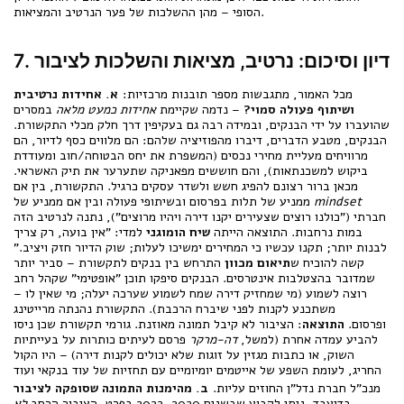
הסופי – מהן ההשלכות של פער הנרטיב והמציאות.
7. דיון וסיכום: נרטיב, מציאות והשלכות לציבור
מכל האמור, מתגבשות מספר תובנות מרכזיות:
א. אחידות נרטיבית
ושיתוף פעולה סמוי?
– נדמה שקיימת
אחידות כמעט מלאה
במסרים
שהועברו על ידי הבנקים, ובמידה רבה גם בעקיפין דרך חלק מכלי התקשורת.
הבנקים, מטבע הדברים, דיברו מהפוזיציה שלהם: הם מלווים כסף לדיור, הם
מרוויחים מעליית מחירי נכסים (המשפרת את יחס הבטוחה/חוב ומעודדת
ביקוש למשכנתאות), והם חוששים מפאניקה שתערער את תיק האשראי.
מכאן ברור רצונם להפיג חשש ולשדר עסקים כרגיל. התקשורת, בין אם
mindset
ממניע של תלות בפרסום ובשיתופי פעולה ובין אם ממניע של
חברתי ("כולנו רוצים שצעירים יקנו דירה ויהיו מרוצים"), נתנה לנרטיב הזה
במות נרחבות. התוצאה הייתה
שיח הומוגני
למדי: "אין בועה, רק צריך
לבנות יותר; תקנו עכשיו כי המחירים ימשיכו לעלות; שוק הדיור חזק ויציב."
קשה להוכיח ש
תיאום מכוון
התרחש בין בנקים לתקשורת – סביר יותר
שמדובר בהצטלבות אינטרסים. הבנקים סיפקו תוכן "אופטימי" שקהל רחב
רוצה לשמוע (מי שמחזיק דירה שמח לשמוע שערכה יעלה; מי שאין לו –
משתכנע לקנות לפני שיברח הרכבת). התקשורת נהנתה מרייטינג
ופרסום.
התוצאה
: הציבור לא קיבל תמונה מאוזנת. גורמי תקשורת שכן ניסו
להביע עמדה אחרת (למשל,
דה-מרקר
פרסם לעיתים כותרות על בעייתיות
השוק, או כתבות מגזין על זוגות שלא יכולים לקנות דירה) – היו הקול
החריג, לעומת השפע של אייטמים יומיומיים עם תחזיות של עוד בנקאי ועוד
מנכ"ל חברת נדל"ן החוזים עליות.
ב. מהימנות התמונה שסופקה לציבור
– בדיעבד, ניתן לקבוע שבשנים 2020–2022 בפרט, הציבור הרחב
לא