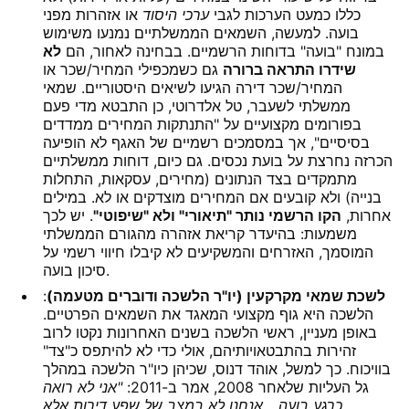
כללו כמעט הערכות לגבי
ערכי היסוד
או אזהרות מפני
בועה. למעשה, השמאים הממשלתיים נמנעו משימוש
במונח "בועה" בדוחות הרשמיים. בבחינה לאחור, הם
לא
שידרו התראה ברורה
גם כשמכפילי המחיר/שכר או
המחיר/שכר דירה הגיעו לשיאים היסטוריים. שמאי
ממשלתי לשעבר, טל אלדרוטי, כן התבטא מדי פעם
בפורומים מקצועיים על "התנתקות המחירים ממדדים
בסיסיים", אך במסמכים רשמיים של האגף לא הופיעה
הכרזה נחרצת על בועת נכסים. גם כיום, דוחות ממשלתיים
מתמקדים בצד הנתונים (מחירים, עסקאות, התחלות
בנייה) ולא קובעים אם המחירים מוצדקים או לא. במילים
אחרות,
הקו הרשמי נותר "תיאורי" ולא "שיפוטי"
. יש לכך
משמעות: בהיעדר קריאת אזהרה מהגורם הממשלתי
המוסמך, האזרחים והמשקיעים לא קיבלו חיווי רשמי על
סיכון בועה.
לשכת שמאי מקרקעין (יו"ר הלשכה ודוברים מטעמה)
:
הלשכה היא גוף מקצועי המאגד את השמאים הפרטיים.
באופן מעניין, ראשי הלשכה בשנים האחרונות נקטו לרוב
זהירות בהתבטאויותיהם, אולי כדי לא להיתפס כ"צד"
בוויכוח. כך למשל, אוהד דנוס, שכיהן כיו"ר הלשכה במהלך
גל העליות שלאחר 2008, אמר ב-2011:
"אני לא רואה
כרגע בועה... אנחנו לא במצב של שפע דירות אלא