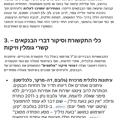
בהיצע, ועל שלילת קיומה של בועה או סיכון משמעותי. התחזית הכמעט
קבועה שיצאה מפי הבנקאים הייתה:
המחירים ימשיכו לעלות
(לעיתים תוך
נקיבת שיעור עלייה צפוי, לרוב סביב 3%-5% לשנה). ואמנם, עד 2022
התחזיות הללו בדרך-כלל התאמתו, לפחות חלקית, לנוכח העליות הרצופות.
אך כפי שנראה בהמשך, הנרטיב החד-כיווני הזה עמד בסתירה גוברת לנתוני
המאקרו והשטח בשנים האחרונות.
3. כלי התקשורת וסיקור דברי הבנקאים –
קשרי גומלין וזיקות
התבטאויות הבכירים הנ"ל פורסמו בשלל כלי תקשורת מרכזיים: עיתונות
מודפסת וכלכלית, אתרי חדשות, ואף בשיתופי פעולה עם גופי תקשורת.
ניתוח ראשוני מגלה
דפוסי סיקור "מלטפים"
התואמים את המסרים של
הבנקים, ולעיתים אף מגובים בשיתופי פעולה מסחריים.
עיתונות כלכלית מרכזית (גלובס, דה-מרקר, כלכליסט)
:
עיתונים ואתרים אלו דיווחו תדיר על תחזיות הבנקים.
הכותרות לרוב ציטטו ישירות את אמירות הבכירים, ללא
סימני שאלה. לדוגמה, אתר גלובס נתן ב-2011 כותרת
גדולה:
"אין כאן בועת נדל"ן – שום דבר לא עומד להתפוצץ"
(ציטוט ישיר מאלי יונס)
. ב-2013 בגלובס:
"קינן:
globes.co.il
'השימוש במושג "בועת נדל"ן" – מסע הפחדה מסוכן'"
. הכותרות הללו מציגות את עמדת הבנקאים
globes.co.il