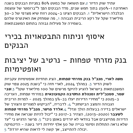
עתיד שוק הדיור
2
.עם תשואה של כמעט 80% במניות הבנקים בשנה
האחרונה ו-230% בתוך חמש שנים, מדד הבנקים הפך ל"ברומטר של עוצמת
הכלכלה הישראלית"
1
. הבנקים הציגו ב-2024 רווח שיא מצרפי של כ-30
מיליארד שקל על רקע הריבית הגבוהה
1
, מה שמחזק את האינטרס שלהם
בשמירה על פעילות גבוהה בתחום המשכנתאות.
איסוף וניתוח התבטאויות בכירי
הבנקים
בנק מזרחי טפחות - נרטיב של יציבות
ואופטימיות
משה לארי, מנכ"ל בנק מזרחי טפחות
, הציג תחזיות אופטימיות עקביות
לשוק הדיור
3
. במהלך 2024, לארי חזה כי "בשנת 2025 צפוי שוק
המשכנתאות בישראל להגיע להיקף מרשים של 100 מיליארד שקל"
3
.
שבי
שמר, סמנכ"לית ומנהלת החטיבה הקמעונאית
במזרחי טפחות, העריכה
ב-2025 כי "מחירי הדירות יעלו בכ-5% במהלך 2025 - למרות הריבית
הגבוהה והמצב הביטחוני"
4
. לדבריה, "הביקוש למגורים והצורך של
ישראלים בדירה בבעלות הולך וגדל"
4
.
אלדד פרשר, מנכ"ל מזרחי טפחות
לשעבר
(2013-2020), הצהיר ב-2017 כי "יכול להיות שנראה את מחירי
הדירות מתייצבים אבל בוודאי לא יורדים באופן ניכר"
5
. פרשר הדגיש כי "עד
שלא נראה התחלות וסיומי בנייה של 50 אלף יחידות דיור בשנה - הדינמיקה
.
יכולה להתייצב, אך קשה לי לראות שהיא יורדת"
5