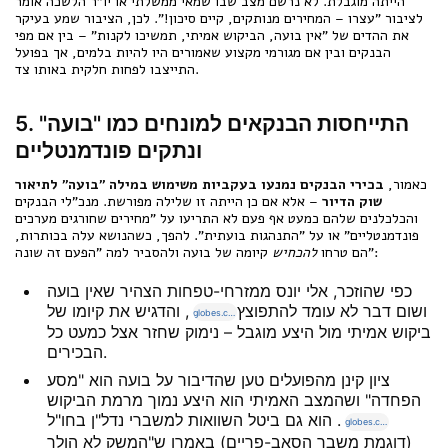
הייתה מוגבלת. לא נרשם מצב שבו שמאי ממשלתי או יו"ר הלשכה אומר
לציבור "עצרו – המחירים מנותקים, קיים סיכון!". לכן, הציבור שמע בעיקר
את ההדים של "אין בועה, הביקוש אמיתי, תמשיכו לקנות" – בין אם מפי
הבנקים ובין אם מגורמי מקצוע שאמורים היו להיות בלמים, אך בפועל
התייצבו לפחות חלקית באותו צד.
5. התייחסות הבנקאים למונחים כמו "בועה"
ונתקים פונדמנטליים
כאמור,
בכירי הבנקים נמנעו בעקביות משימוש במילה "בועה" לתיאור
שוק הדיור
– אלא אם כן הייתה זו שלילה מפורשת. מנכ"לי הבנקים
והכלכלנים שלהם כמעט אף פעם לא התריעו על "מחירים שחורגים מערכים
פונדמנטליים" או על "התנהגות בועתית". להפך, כשהנושא עלה בכותרות,
קיומה של בועה ולהסביר למה "הפעם זה שונה":
הם טרחו
להכחיש
כפי שהוזכר, אלי יונס ממזרחי-טפחות הצהיר שאין בועה
ושום דבר לא עומד להתפוצץ
, והדגיש את קיומו של
globes.co.il
ביקוש אמיתי מול היצע מוגבל – נימוק שחזר אצל כמעט כל
הבכירים.
ציון קינן מהפועלים טען שהדיבור על בועה הוא "מסע
הפחדה" ושהמצב האמיתי הוא היצע נמוך מרמת הביקוש
. הוא גם ביטל השוואות למשברי נדל"ן בחו"ל
globes.co.il
(דוגמת משבר הסאב-פריים) באמרו ש"המשק לא הולך