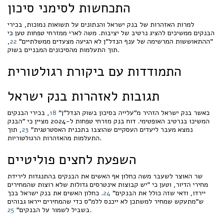
התכחשות לסימני סיכון
למרות האזהרות של בנק ישראל והנתונים על תשואות נמוכות, בכירי
הבנקים ממשיכים להציג נרטיב של יציבות. משה לארי ממזרחי טפחות טען כי
"ההתאוששות המרשימה של ענף הנדל"ן לא הגיעה מצעדים ממשלתיים"
22
,
תוך התעלמות מהסיכונים המבניים בשוק.
התמודדות עם ביקורת רגולטורית
תגובות לאזהרות בנק ישראל
כאשר בנק ישראל הזהיר מ"עלייה בסיכון בשוק הנדל"ן"
18
, בכירי הבנקים
המשיכו בנרטיב האופטימי. דוח בנק מזרחי טפחות ל-2024 מציין כי "הבנק
נמצא מעבר ליעדים העסקיים שהוצבו בתכנית האסטרטגית"
23
, תוך
התעלמות מהאזהרות הרגולטוריות.
השפעת לחצים פוליטיים
שר האוצר לשעבר משה כחלון אף האשים את הבנקים בהתנגדות לירידת
מחירי הדיור, וטען כי "יש קבוצות אינטרסים גדולות שלא רוצות שהמחירים
יירדו, ודאי שזה כולל את הבנקים"
24
. כחלון האשים את בנק ישראל בכך
ש"מתעקש שמחיר למשתכן לא ייכנס ללמ"ס כדי שהמחירים ייראו גבוהים
.
בשביל לשמור על הבנקים"
25