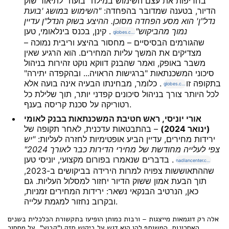
בחריפות את עצם השימוש במילה "בועה" לתיאור שוק
הדיור, בטענה שמדובר בהפחדה:
"השימוש במושג 'בועת
נדל"ן' הוא מסע הפחדה מסוכן. ההיצע בשוק הנדל"ן עדיין
נמוך מהביקוש"
. קינן, בכנס בינלאומי, טען
globes.co.il
שהגורמים הבסיסיים – מחסור בהיצע וריבית נמוכה –
מצדיקים את המשך עליות המחירים. הוא הרגיע שאין
משבר באופק, ואמר שהבנק דווקא נוקט זהירות בניהול
סיכוני המשכנתאות "ברגישות הראויה... ובהקפדה יתירה"
בתקופה זו
. כלומר, מבחינתו הבעיה אינה בועה אלא
globes.co.il
לכל היותר צורך בניהול סיכונים קפדני יותר, תוך שלילת כל
רטוריקה על סכנת קריסה בענף.
אורי יוניסי, ראש חטיבת המשכנתאות בבנק לאומי
(ינואר 2024)
– בהתבטאות עדכנית, לאחר תקופה של
ירידות מחירים, עדיין הביע אופטימיות לחזרה לעליות:
"יש
צפי לעלייה מחודשת של מחירי הדירות כבר לאורך 2024"
. בדברים שנאמרו בפורום מקצועי, יוניסי טען
nadlancenter.co.il
שההתאוששות צפויה למרות הירידה בביקושים ב-2023,
תוך הבעת אמון ששוק הדיור יחזור למסלול העליות. גם
כאן, הנרטיב הבנקאי נשאר: ירידות המחירים זמניות,
ובקרוב נחזור למגמת עלייה.
אלה רק דוגמאות מייצגות – ורבות כמותן הופיעו בתקשורת הכלכלית בשנים
האחרונות. המשותף להן הוא דגש על ביקוש חזק ו"קבוע", על מחסור