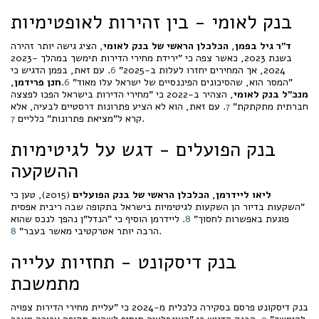
בנק לאומי - בין זהירות לאופטימיות
ד"ר גיל בפמן, הכלכלן הראשי של בנק לאומי
, הציג גישה יותר זהירה
בשנת 2023, כאשר צפה כי "ירידת מחירי הדירות תימשך במהלך 2023-
2024, אך המחירים יחזרו לעלות ב-2025"
6
. עם זאת, בפמן הדגיש כי
"המסר הוא, שהסיכונים הפיננסיים של ישראל עלו מאוד"
6
.
חנן פרידמן,
מנכ"ל בנק לאומי
, הצהיר ב-2022 כי "מחירי הדירות בישראל הפכו לפצצה
חברתית מתקתקת"
7
. עם זאת, הוא לא הציע פתרונות דרסטיים לבעיה, אלא
.
קרא ל"מציאת פתרונות" כלליים
7
בנק הפועלים - דגש על לגיטימיות
ההשקעה
ליאו ליידרמן, הכלכלן הראשי של בנק הפועלים
(2015), טען כי
"השקעות בדיור הן השקעות לגיטימיות בישראל בתקופה שבה ריבית אפסית
פוגעת באפשרות לחסוך"
8
. ליידרמן הוסיף כי "הנדל"ן נהפך לנכס שהוא
.
הרבה יותר אטרקטיבי מאשר בעבר"
8
בנק דיסקונט - תחזיות עלייה
מתמשכת
בנק דיסקונט פרסם בסקירה כלכלית מ-2024 כי "עליית מחירי הדירות צפויה