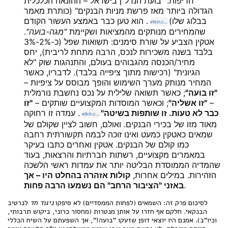
חריפות: "בועת הנדל"ן בישראל – ההונאה הכלכלית
הגדולה ביותר מאז פרשת מניות הבנקים" (כותרת מאמר
בבלוג שלו)
. הוא טען כבר באמצע העשור הקודם
etkin.co.il
שהמחירים מנותקים מהמציאות ושקיימת
"מגה-בועה"
.
אטקין הצביע על שורת סימנים: תשואות שפל (כ-2%-3%
בלבד בשנה משכירות לנכס, הרבה מתחת לריבית), יחס
מחיר/הכנסה מהגבוהים בעולם, והתנהגות שוק "לא
הגיונית" (רכישות מתוך ציפייה בלבד). לדבריו, כאשר
המחיר מנותק מערך השימוש והופך מבוסס על ציפיות –
"זו בועה"
; כאשר תשואה שלילית על נכס נחשבת נורמלית
–
"זו אשליה"
; וכאשר המוסדות המקצועיים שותקים –
"זו
כבר לא טעות. זו שותפות בשיטה"
. עמדה זו רחוקה
etkin.co.il
מאוד מזו של בכירי הבנקים. ואולם, חשוב לציין שקולם של
שמאים כאטקין כמעט ואינו זוכה לבמה תקשורתית רחבה
כמו קולם של הבנקים. אטקין ואחרים כתבו בעיקר
במאמרים מקצועיים, רשתות חברתיות והרצאות, בעוד
שהמדיה הממוסדת הבליטה יותר את עמדות ראשי הלשכה
הזהירות. במילים אחרות,
קולות אזהרה בהחלט היו – אך
.
באזני "הציבור הרחב" הם נשמעו הרבה פחות
לסיכום פרק זה: השמאים (לפחות הממסדיים) לא סיפקו
ניגוד חד
לנרטיב
הבנקאי. חלקם אף חזרו על אותן מנטרות (מחסור כרוני, ביקוש תרבותי,
וכיו"ב). אמנם היו יוצאי דופן שזעקו "בועה!", אך השפעתם על השיח הכללי