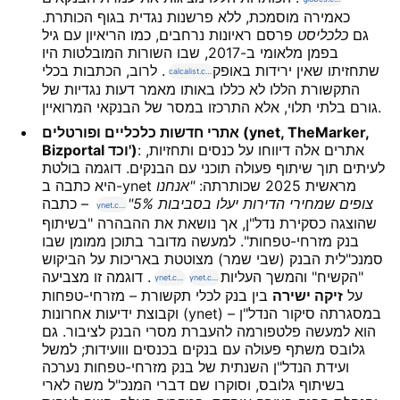
כאמירה מוסמכת, ללא פרשנות נגדית בגוף הכותרת.
גם
כלכליסט
פרסם ראיונות נרחבים, כמו הריאיון עם גיל
בפמן מלאומי ב-2017, שבו השורות המובלטות היו
שתחזיתו שאין ירידות באופק
. לרוב, הכתבות בכלי
calcalist.co.il
התקשורת הללו לא כללו באותו מאמר דעות נגדיות של
גורם בלתי תלוי, אלא התרכזו במסר של הבנקאי המרואיין.
אתרי חדשות כלכליים ופורטלים (ynet, TheMarker,
: אתרים אלה דיווחו על כנסים ותחזיות,
Bizportal וכד')
לעיתים תוך שיתוף פעולה תוכני עם הבנקים. דוגמה בולטת
היא כתבה ב-ynet מראשית 2025 שכותרתה:
"אנחנו
צופים שמחירי הדירות יעלו בסביבות 5%"
– כתבה
ynet.co.il
שהוצגה כסקירת נדל"ן, אך נושאת את ההבהרה "בשיתוף
בנק מזרחי-טפחות". למעשה מדובר בתוכן ממומן שבו
סמנכ"לית הבנק (שבי שמר) מצוטטת באריכות על הביקוש
"הקשיח" והמשך העליות
. דוגמה זו מצביעה
ynet.co.il
ynet.co.il
על
זיקה ישירה
בין בנק לכלי תקשורת – מזרחי-טפחות
וקבוצת ידיעות אחרונות (ynet) – במסגרתה סיקור הנדל"ן
הוא למעשה פלטפורמה להעברת מסרי הבנק לציבור. גם
גלובס משתף פעולה עם בנקים בכנסים ווועידות; למשל
ועידת הנדל"ן השנתית של בנק מזרחי-טפחות נערכה
בשיתוף גלובס, וסוקרו שם דברי המנכ"ל משה לארי