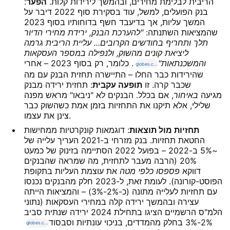
הריבית לבלימת מחירים, ובהמשך לירידות קלות.
הפער
:
בנק הפועלים, למשל, עוד בסקירת סוף 2022 דיבר על
המשך עליות, אך בדיעבד חשף בדוחותיו בסוף 2023
שהמציאות השתנתה:
"להערכת הבנק, ירידת מחירי הדיור
תלך ותחריף בחודשים הקרובים... עליית הריבית גרמה
ליציאת קונים מהשוק, ולנפילה במספר העסקאות
והמשכנתאות"
. כלומר, רק בסוף 2023 – אחרי
globes.co.il
שהירידות כבר החלו – התיישרה תחזית הבנק עם מה
שכבר קרה. זו
תופעה עקבית
: תחזית ירידה מבנק
מגיעה
באיחור
, אם בכלל. הבנקים לא "ניבאו" מראש מפנה
שלילי, אלא תיקנו את התחזיות בזמן אמת כשהשוק כבר
צינן את עצמו.
תחזיות מול תוצאות
: דוגמאות קונקרטיות ממחישות
החטאת תחזיות. בנק מזרחי ב-2021 העריך עלייה של
~5% ב-2022 – בפועל 2022 הסתיימה בזינוק של כמעט
20% (הרבה מעבר לתחזית, מה שמראה שהבנקים
דווקא
פספסו כלפי מטה
את עוצמת העליות בתקופת
הפוסט-קורונה). לעומת זאת, ל-2023 חלק מהבנקים נכנסו
עם תחזיות לעלייה מתונה (כ-2%-3%) – והמציאות הייתה
עצירה ובהמשך ירידה קלה במחירי העסקאות (נתוני
הלמ"ס הרשמיים הציגו בתחילת 2024 ירידה שנתית סביב
2%-3% בחלק מהמדדים, בניכוי עונתיות וסבסוד
globes.co.il