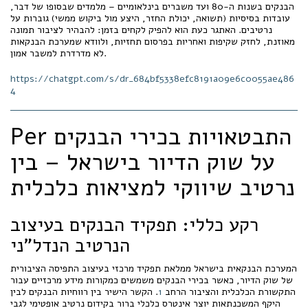
הבנקים בשנות ה-80 ועד משברים בינלאומיים – מלמדים שבסופו של דבר,
עובדות בסיסיות (תשואה, יכולת החזר, היצע מול ביקוש ממשי) גוברות על
נרטיבים. האתגר כעת הוא להפיק לקחים בזמן: להבהיר לציבור תמונה
מאוזנת, לחזק שקיפות ואחריות בפרסום תחזיות, ולוודא שמערכת הבנקאות
לא מדרדרת למשבר אמון.
https://chatgpt.com/s/dr_684bf5338efc8191a09e6c0055ae486
4
Per התבטאויות בכירי הבנקים
על שוק הדיור בישראל – בין
נרטיב שיווקי למציאות כלכלית
רקע כללי: תפקיד הבנקים בעיצוב
הנרטיב הנדל"ני
המערכת הבנקאית בישראל ממלאת תפקיד מרכזי בעיצוב התפיסה הציבורית
של שוק הדיור, כאשר בכירי הבנקים משמשים כמקורות מידע מרכזיים עבור
התקשורת הכלכלית והציבור הרחב
1
. הקשר הישיר בין רווחיות הבנקים לבין
היקף המשכנתאות יוצר אינטרס כלכלי ברור בקידום נרטיב אופטימי לגבי