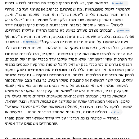
. כתוצאה מכך, יש להם תמריץ לעודד את הציבור לרכוש דירות
bizportal.co.il
ולהמשיך ליטול משכנתאות, מה שמיתרגם לנרטיב
אופטימי ועקבי
: מחירי
הדיור תמיד במגמת עלייה, ו"עסקת נדל"ן היא תמיד השקעה טובה". ואכן,
בעשור האחרון נשמעה שוב ושוב ה"קביעה" שמחירי הדיור
"יכולים רק
לעלות"
– מסר שחילחל לציבור ודרבן זוגות צעירים לרוץ ולקנות דירה
. הבנקים מצדם מעולם כמעט לא פרסמו תחזית שלילית למחירים;
globes.co.il
אפילו בכתבה כלכלית שעסקה בתחזיות הבנקים, הועלתה התהייה: "למה אף
פעם לא שמענו על תחזית ירידת מחירים מהבנקים?"
. התשובה
bizportal.co.il
טמונה, ככל הנראה, באינטרס העסקי הברור שלהם – עליית מחירים מגדילה
את הביקוש למשכנתאות ואת ערך הבטוחות.
במקביל, הרגולטורים הסתמכו
על הערכות שווי "רשמיות" שלא תמיד שיקפו ערך כלכלי אמיתי של הנכסים.
הבנקים נדרשים לפי כללי בנק ישראל לקבל שומות מקרקעין לנכסים כתנאי
למתן משכנתא, אך השומות הללו לרוב
מתעדות את המחירים
בשוק במקום
לבחון את סבירותם הכלכלית. כלומר, אם המחירים נוסקים – גם ערכי השומה
עולים, בלי קשר לתשואה או להכנסת משקי הבית. כך נוצר מצב שהרגולטור
למעשה מכשיר אשראי המבוסס על שוויי נכסים מנופחים. כפי שציין שמאי
מקרקעין בכיר, המציאות היא ש: "שמאי מקרקעין
ברוב המקרים מצטטים
עסקאות בלבד
; הבנקים למשכנתאות
ממשיכים להזרים מימון כאילו אין
סיכון
; השמאי הממשלתי
שותק או מתיישר עם מגמות השוק
; ובנק ישראל,
שאמור לפקח על סיכון מערכתי,
מתעלם מתשואות שליליות ומעודד אשראי
”
. במילים אחרות, כל גורמי הממסד הפיננסי תרמו – במעשה או
etkin.co.il
במחדל – לניפוח בועת הנדל"ן על ידי עידוד אשראי זול ואמון מופרז
שהמחירים משקפים ערך אמיתי.