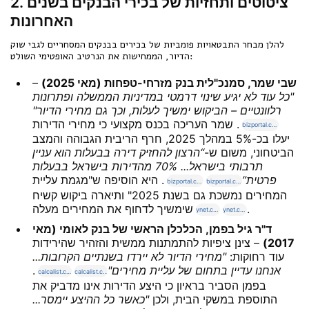
2. ציטוטים ותחזיות של בכירי הבנקים בשנים
האחרונות
להלן מבחר התבטאויות פומביות של בכירים בבנקים המסחריים לגבי שוק
הדיור, הממחישות את הנרטיב האופטימי השולט:
שבי שמר, סמנכ"לית בנק מזרחי-טפחות (מאי 2025)
–
"כל עוד לא יגיע שינוי דרמטי במדיניות הממשלה ופתרונות
רלוונטיים – הביקוש ימשיך לעלות, וכך גם מחירי הדיור"
. שמר העריכה בכנס מקצועי כי מחירי הדירות
bizportal.co.il
יעלו בכ-5% במהלך 2025, חרף הריבית הגבוהה והמצב
הביטחוני, משום ש-
“הרצון להחזיק דירה בבעלות הוא עניין
תרבותי בישראל... 70% מהדירות בישראל בבעלות
פרטית”
. היא הוסיפה ש"מגמת עליית
bizportal.co.il
bizportal.co.il
המחירים נמשכת גם בשנת 2025" ותיארה ביקוש קשיח
.
שימשיך לדחוף את המחירים מעלה
ynet.co.il
ynet.co.il
ד"ר גיל בפמן, הכלכלן הראשי של בנק לאומי (מאי
2017)
– צינן ציפיות להתמתנות ממשית והזהיר שהירידות
עוד רחוקות:
"מחירי הדיור לא יירדו בשנתיים הקרובות...
אנחנו עדיין בתחום של עליית מחירים"
.
calcalist.co.il
calcalist.co.il
בפמן הסביר בראיון כי היצע הדירות אינו מדביק את
התוספת במשקי הבית, ולכן
"כאשר כל ההיצע יימסר...