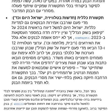
והנהלת הבנק בצורה אוהדת. במקרים כאלה, קשה לצפות
לסיקור ביקורתי בכלי התקשורת שמקיים שיתוף פעולה
מסחרי עם הבנק המדובר.
תקשורת כללית (חדשות בטלוויזיה, ישראל היום וכד')
:
מדי פעם שורבבו אמירות הבנקאים גם למדיות
כלליות.
ישראל היום
למשל דיווח בראשית 2024 על
"קיפאון בשוק הנדל"ן" וציין ירידה חדה במספר העסקאות
ב-2023
, אך לא ייחס אשמה לבנקים אלא גולל
israelhayom.co.il
את האירועים (ריבית, מלחמה וכו'). ערוצי הטלוויזיה 12
ו-13 הביאו מדי פעם ידיעות על שוק הנדל"ן שבהן שורבבו
הערכות של כלכלני בנקים, אך לרוב ללא עימות עם
מומחים חיצוניים באותו משדר. במקרים מסוימים הובאו
כתבות צבע שבהן זוגות צעירים "רודפים אחרי הדירה לפני
שתתייקר עוד" – סיפורים אישיים שמבטאים למעשה את
הפנמת הנרטיב ש"המחירים רק יעלו". בכך התקשורת
הרחבה חיזקה באופן בלתי-ישיר את מסרי הבנקים, גם אם
לא תמיד ביוזמת הבנק.
בסך הכל, נראה שאין בהכרח "חתונה קתולית" בין בנק ספציפי לכלי
תקשורת בודד, אך בהחלט יש זיקות: בנק לאומי נוטה לזכות לחשיפה
בידיעות בדה-מרקר/כלכליסט; בנק הפועלים וגלובס מקיימים קשרי תוכן
(למשל גלובס סיקר בהרחבה את דוחות הפועלים
); בנק
globes.co.il
מזרחי-טפחות שותף להפקות תוכן עם ידיעות אחרונות (ynet). הסיקור ברוב