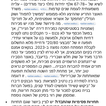
לשיא של ~67-78 אלף יחידות (תלוי כיצד מודדים) – עלייה
משמעותית לעומת שנים קודמות
. משרד
nadlan.walla.co.il
tv10.co.il
האוצר התריע שההיצע הלא-ממומש "ממשיך לתפוח" ושוק
הנדל"ן
"מתפקד על אשראי ואופטימיות, לא על תזרים"
. מה פירוש? שעל פניו יש מכירות
nadlan.walla.co.il
nadlan.walla.co.il
(שמנויות בסטטיסטיקה כמכירת דירה "על הנייר"), אך
בפועל הכסף עוד לא נכנס – כי הקבלנים נתנו לקונים
דחיות תשלום ארוכות, ולמעשה בנו על אשראי עתידי.
תופעה זו של "מבצעי 20/80" ודחיית מלוא התשלום
לקבלת המפתח הפכה נפוצה ב-2023. בנקאים אמנם
הכירו בקיום המבצעים, אך לא טרחו לציין בפומבי עד כמה
הדבר מעיד על שוק חלש ושברירי. בדיעבד, באוצר הסבירו
ש-
"הנתונים הרשמיים מציגים מכירות, אך לא משקפים
תזרים אמיתי לחברות הבנייה... השוק בו המספרים נראים
טוב יותר, אך מתחת לפני השטח מתגלות תופעות
שמאותתות על שבריריות"
. זו דוגמה
nadlan.walla.co.il
nadlan.walla.co.il
ברורה לסתירה בין נרטיב למציאות: בעוד הבנקים דיברו
על "ביקוש קשיח" והמשיכו לעודד קונים, בפועל חברות
בנייה נאבקו למכור עד כדי מתן הטבות חריגות, מה
שמסמן שוק רווי בסיכון של האטה נוספת.
תחזיות פסימיות שהתבדו?
יש לציין ביושר שגם תחזיות