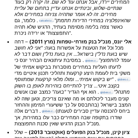
המחירים יירדו, אבל אנחנו עוד לא שם. זה יקרה רק בעוד
שנתיים-שלוש, ובינתיים אנחנו עדיין בתחום של עליית
מחירים. זה לא אומר שתהיה צניחה במחירים אלא
שהאינפלציה במחירי הדירות תתמתן"
. כלומר, גם
calcalist.co.il
כאשר צפה בלימה מסוימת בעתיד, הדגיש שלא תהיה
"התפוצצות" או ירידה ניכרת.
אלי יונס, מנכ"ל בנק מזרחי-טפחות (מרץ 2011)
– דחה
מכל וכל את הטענות על אפשרות בועה:
"אני לא חושב
שיש בועת נדל"ן בישראל... אין בועת נדל"ן ושום דבר לא
עומד להתפוצץ"
. במסיבת עיתונאים הבהיר יונס כי
globes.co.il
לדעתו העליות במחירים מוסברות בביקוש אמיתי של
משקי בית לעומת היצע קרקעות ותהליכי תכנון איטיים מדי
.
"יש ביקוש אמיתי... ומולו מלאי קרקעות שמתווסף
globes.co.il
בקצב איטי... צריך להתייחס בזהירות לאופן בו השוק
מתנהל"
. הוא אף הגדיר
"בועה"
כמצב שבו אנשים
globes.co.il
קונים מעבר ליכולתם או מה שאינם צריכים, וטען שזה לא
המצב בישראל (בהתבסס על כך ששיעורי המימון וההחזר
ביחס להכנסה עדיין סבירים לטענתו)
. דברים אלה
globes.co.il
שודרו בתקופה שבה המחירים כבר עלו במהירות, אך
מנכ"ל הבנק הדגיש שאין סכנת התפוצצות.
ציון קינן, מנכ"ל בנק הפועלים (אוקטובר 2013)
– שלל