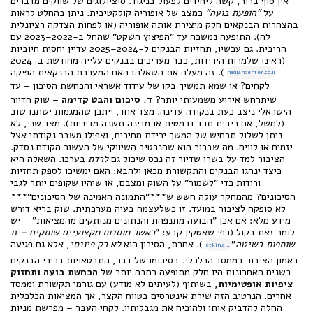
אין סוף ברור, קשה ליחידים לפעול בניגוד. סוציולוגים של שווקים מדברים
על
"הופעת בועה"
כמצב של אופוריה קולקטיבית. ניתן בהחלט לראות
בהצהרות הבנקאים חלק מיצירת אותה אופוריה (או לפחות הצדקה רציונלית
לה). התופעה נמשכה עד "הפיצוץ השקט" שהחל ב-2022–2023 עם
הריבית. גם עכשיו, תחזיות הבנקים ל-2024–2025 עדיין יחסית חיוביות
(ראינו שלמרות הירידות, כבר מעריכים בבנקים עלייה מחודשת ב-2024
). זה מעלה את השאלה: האם המערכת הבנקאית הפיקה
nadlancenter.co.il
לקחים? או שמא תמשיך בקו של עידוד אשראי והכחשת הסיכון – עד
שיתרחש אירוע משמעותי יותר?
ד. סיכום והבט קדימה
– שוק הדיור
הישראלי ניצב כעת בנקודה עדינה. מצד אחד, ייתכן שהמגמות ישתנו שוב
(למשל, אם ריבית תרד דרמטית או מדינה תשנה מדיניות). מצד שני, לא
ניתן לשלול תרחיש של המשך ירידת מחירים, ואפילו משבר נקודתי אצל
יזמים או לווים. מה שברור הוא שהנרטיב השיווקי של העשור הקודם נסדק.
הציבור למד על בשרו שדיור זה נכס שיכול גם
לרדת
בערכו. השאלה היא
כיצד ינהגו הבנקים והתקשורת מכאן ולהבא: האם ימשיכו לספק תחזיות
ורודות כדי "לשמור" על השוק ומצבם, או שיהיו שקופים יותר לגבי
הסיכונים?
מהמחקר עולה חשש ש***"התמונה האמינה של הסיכונים"***
לא סופקה לציבור במועד. זו כשלעצמה בעיה מערכתית. שוק בריא דורש
מידע מלא: אם אכן "הבועה מתנפחת והנתונים מנותקים מהמציאות" – יש
לומר זאת בקול (כפי שאטקין קבע: "
כאשר מוסדות מקצועיים שותקים – זו
שותפות בשיטה
"
). אחרת, הסיכון הוא
לא רק פיננסי
, אלא גם פגיעה
etkin.co.il
באמון הציבור בממסד הכלכלי.
בסיכומו של דבר, התבטאויות בכירי הבנקים
בשנים האחרונות היו חלק מתופעה רחבה יותר של
הכחשת בועה ותחזוק
ציפיות אופטימיות
, בשיתוף (לעיתים לא מודע) עם גורמי תקשורת וממסד
אחרים. הנרטיב הזה שירת אינטרסים בטווח הקצר, אך המציאות הכלכלית
החלה להדביק אותו ולהוכיח את מגבלותיו. לקחי העבר – מפרשת מניות