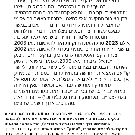
פסימיות של מבקרים מסוימים לא תמיד דייקו בעיתוי.
במשך שנים היו כלכלנים (מחוץ לבנקים) שצפו
"התפוצצות" קרובה – וזה לא קרה עד כה בצורה דרמטית.
לכן הציבור התקשה אולי להאמין לסכנות כאשר בפועל מי
שהאמין להן והמתין לירידת מחירים – התאכזב במשך
כמעט עשור וחצי. הבנקים ניצלו את הרצף הזה לחיזוק
המנטרה ש"מחירי הדיור בישראל
תמיד
עולים".
אולם
2023 סדקה את החוקיות הזו
: לראשונה מאז 2008
נרשמה ירידת מחירים שנתית ניכרת, לראשונה מאז 2002
צנחו היקפי העסקאות לרמה כזו, וברקע – ריבית בנק
ישראל הגבוהה מאז 2006. כלומר, משוואת השוק
השתנתה. הבנקים מצידם מתחילים כעת, בזהירות, "ליישר
קו" עם המציאות החדשה בתחזיותיהם הכספיות הפנימיות,
אך כלפי חוץ עדיין לא נראו התנצלות או הכאה על חטא על
תחזיות קודמות שהתבדו. אם וכאשר תואץ הירידה
במחירים, ייתכן שהבכירים יסבירו זאת בגורמים חיצוניים
בלתי-צפויים (מלחמה, ריבית גלובלית וכו') – ויפרידו זאת
מהנרטיב ארוך השנים שהפיצו.
הנתונים בפועל מלמדים אותנו שיעור חשוב:
גם אם לאורך זמן תחזיות
הבנקים להגברת ביקוש ועליות מחירים הגשימו את עצמן (כנבואה
שתגשימה דרך הפסיכולוגיה הציבורית), הרי שכאשר התנאים
המקרו-כלכליים התהפכו, "החוק" השתנה באחת
. השוק הפך רווי סיכון,
והאמירות הישנות כבר אינן מתארות אותו נכונה. זה מוביל אותנו לדיון