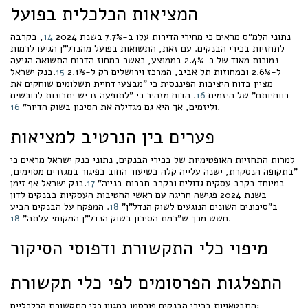
המציאות הכלכלית בפועל
נתוני הלמ"ס מראים כי מחירי הדירות עלו ב-7.7% בשנת 2024
14
, בקרבה
לתחזיות בכירי הבנקים. עם זאת, התשואות בפועל מהנדל"ן הגיעו לרמות
נמוכות מאוד של כ-2.4% בממוצע, כאשר במחוז הדרום התשואה הגיעה
ל-2.6% ובמחוזות תל אביב, המרכז וירושלים רק ל-2.1%
15
.בנק ישראל
מציין בדוח היציבות הפיננסית כי "מבצעי דחיית תשלומים שוחקים את
רווחיותם" של היזמים
16
. הדוח מזהיר כי "לתופעה זו יש יתרונות לרוכשים
.
וליזמים, אך היא גם מגדילה את הסיכון בשוק הדיור"
16
פערים בין הנרטיב למציאות
למרות התחזיות האופטימיות של בכירי הבנקים, נתוני בנק ישראל מראים כי
"בתקופה הנסקרת, ישנה עלייה קלה בשיעור החוב בפיגור במגזרים מסוימים,
במיוחד בקרב עסקים גדולים ובקרב חברות בנייה"
17
.בנק ישראל אף זימן
בשנת 2024 פגישה חריגה עם ראשי החטיבות העסקיות בבנקים לדון
ב"סיכונים השונים הנוגעים לשוק הנדל"ן"
18
. המפקח על הבנקים הביע
.
חשש מכך ש"רמת הסיכון בשוק הנדל"ן המקומי עלתה"
18
מיפוי כלי התקשורת ודפוסי הסיקור
התפלגות הפרסומים לפי כלי תקשורת
התבטאויות בכירי הבנקים פורסמו במגוון כלי התקשורת הכלכליים: