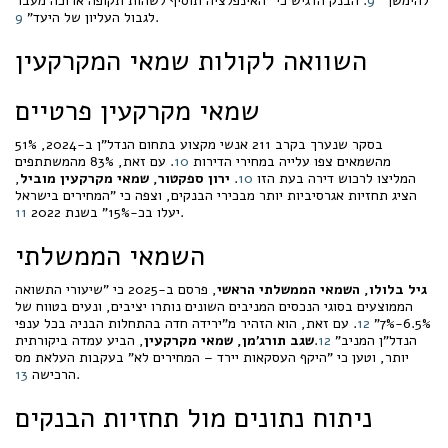
להימשך"
9
. הבנק הדגיש כי "האינפלציה תוסיף לשהות תקופה ארוכה מעבר
.
לגבול העליון של היעד"
9
השוואה לקולות שמאי המקרקעין
שמאי מקרקעין פרטיים
בסקר שנערך בקרב 211 אנשי מקצוע בתחום הנדל"ן ב-2024, 51%
מהשמאים צפו עלייה במחירי הדירות
10
. עם זאת, 83% מהמשתתפים
המליצו לרכוש דירה בעת הזו
10
.
ירון ספקטור, שמאי מקרקעין מוביל
,
הציג תחזיות אגרסיביות יותר מבכירי הבנקים, וצפה כי "המחירים בישראל
.
יעלו בכ-15%" בשנת 2022
11
השמאי הממשלתי
גיל בלולו, השמאי הממשלתי הראשי
, פרסם ב-2025 כי "שיעורי התשואה
הממוצעים בסוגי הנכסים המניבים השונים נותרו יציבים, ונעים בטווח של
6.5%-7%"
12
. עם זאת, הוא הזהיר מ"ירידה חדה בהתחלות הבניה בכל ענפי
הנדל"ן המניב"
12
.
שגב תורג'מן, שמאי מקרקעין
, הביע עמדה ביקורתית
יותר, וטען כי "היקף העסקאות יירד – המחירים לא" בעקבות העלאת מס
.
הרכישה
13
ניתוח נתונים מול תחזיות הבנקים