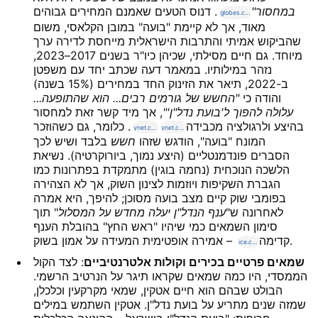
במחסור"
. דנוס הטעים שאמנם המחירים גבוהים
globes.co.il
מאוד, אך לא קיימת "בועה" במובן הקלאסי, משום
שהביקוש אמיתי והתרבות הישראלית מייחסת לדירה ערך
מיוחד. גם חיים מסילתי, שכיהן כיו"ר בשנים 2017–2023,
נזהר במילותיו. במאמר דעה שכתב יחד עם משפטן
ב-2022, תיאר את הזינוק החד במחירים (15% בשנה)
והודה כי
"החשש של גורמים רבים... הוא שהתופעה...
עלולה להפוך ל'בועת נדל"ן'"
, אך מיד קשר זאת למחסור
בהיצע ולרגולציה מכבידה
. כלומר, גם כשהוזכר
ynet.co.il
ynet.co.il
המונח "בועה", הודגש שזהו
חשש
בלבד ושיש לכך
הסברים פונדמנטליים (היצע נמוך, ביורוקרטיה). נשיאת
הלשכה הנוכחית (נחמה בוגין) מתמקדת בפתרונות כמו
הגברת השקיפות ויוזמות לצינון השוק, אך לא הצהירה
בפומבי שוק קיים מצב בועה מסוכן; להיפך, היא אמרה
לאחרונה ש"
ענף הנדל"ן יעלה מחדש על המסלול
" תוך
סימון השמאים כמי שיהיו "ראש החץ" בהובלת הענף
– אמירה אופטימית המעידה על אמון בשוק.
קדימה
ice.co.il
שמאים פרטיים בכירים וקולות אלטרנטיביים
: לצד הקול
הממסדי, היו כמה שמאים שקראו תיגר על הנרטיב הרשמי.
הבולט שבהם הוא חיים אטקין, שמאי מקרקעין וכלכלן,
שמזה שנים מתריע על בועת נדל"ן. אטקין השתמש במילים