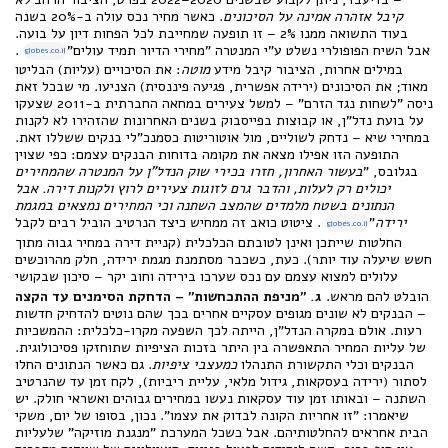
קיבל אזהרה אמינה על הסיכונים
. כאשר מחיר נכס עולה ב-20% בשנה
בעוד התשואה ממנו 2% – זו תופעה שמחייבת לכל הפחות דיון על בועה.
אבל השיח הפופולרי נשלט ע"י המנטרה "מחירי הדיור תמיד עולים"
.
globes.co.il
במילים אחרות, הציבור קיבל מידע
מוטה
: את הסיכויים (עליות) הבליטו
מאוד; את הסיכונים (ירידה אפשרית, פגיעה פיננסית) הצניעו. מי שבכל זאת
ניסה "לשחות נגד הזרם" – למשל צעירים במחאה החברתית ב-2011 שצעקו
על בועת נדל"ן, או קבוצות בפייסבוק בשנים האחרונות שהזהירו לא לקנות
במחירי שיא – נדחק לשוליים, מול אוטוריטות כסמנכ"לי בנקים ששללו זאת.
התופעה הזו אפילו מצאה את מקומה בדוחות הבנקים עצמם: כפי שצוין
בגלובס, "
בעשור האחרון, חזרו בכירי שוק הנדל"ן על המנטרה שהמחירים
יכולים רק לעלות, והדבר גרם לזוגות צעירים לרוץ ולקנות דירה. אבל
הנתונים בשטח מלמדים שהמצב השתנה וכי המחירים נמצאים במגמת
ירידה
"
. ציטוט כואב זה ממחיש כיצד הנרטיב הוביל רבים לקבל
globes.co.il
החלטות שייתכן ואינן לטובתם הכלכלית (קניית דירה במחיר גבוה מתוך
חשש שיעלה עוד יותר). כעת, כשכבר מסתמנת מגמת ירידה, חלק מהרוכשים
עלולים למצוא עצמם עם נכס שערכו בירידה וחוב יקר – סיכון שבקושי
הובלט להם מראש.
ג. "מניפת ההתכחשות" – הדחקת הסימנים עד הקצה
– הבנקים לא שונים מגופים עסקיים אחרים בכך שהם נוטים להדחיק חדשות
רעות. אולם במקרה הנדל"ן, הייתה לכך השפעה מקרו-כלכלית: ההמשכיות
של עליות המחיר התאפשרה בין היתר בזכות הציפיות שתוחזקו פסיכולוגית.
הבנקים וכלי התקשורת התנהלו
כמעצבי ציפיות
. גם כאשר הנתונים החלו
לסתור (ירידה בעסקאות, גידול מלאי, עליית ריביות), לקח זמן עד שהנרטיב
השתנה – ובאותו זמן עוד עסקאות נעשו במחירים גבוהים ואשראי חולק. יש
שיאמרו: "זו אחריות הקונה לבדוק את עצמו". נכון, בסופו של יום, משקי
הבית אחראים להחלטותיהם. אבל כשכל המערכת "מנגנת מוזיקה" שלעליות