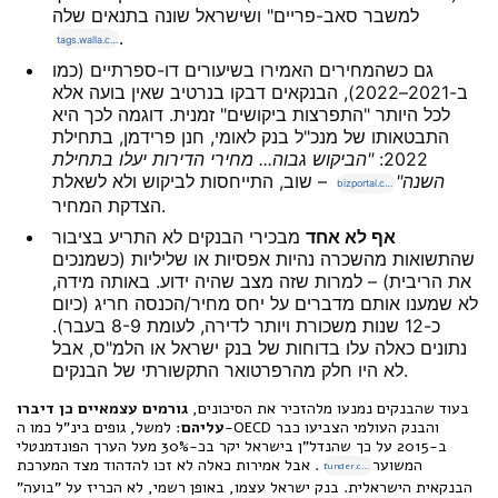
למשבר סאב-פריים" ושישראל שונה בתנאים שלה
.
tags.walla.co.il
גם כשהמחירים האמירו בשיעורים דו-ספרתיים (כמו
ב-2021–2022), הבנקאים דבקו בנרטיב שאין בועה אלא
לכל היותר "התפרצות ביקושים" זמנית. דוגמה לכך היא
התבטאותו של מנכ"ל בנק לאומי, חנן פרידמן, בתחילת
2022:
"הביקוש גבוה... מחירי הדירות יעלו בתחילת
השנה"
– שוב, התייחסות לביקוש ולא לשאלת
bizportal.co.il
הצדקת המחיר.
אף לא אחד
מבכירי הבנקים לא התריע בציבור
שהתשואות מהשכרה נהיות אפסיות או שליליות (כשמנכים
את הריבית) – למרות שזה מצב שהיה ידוע. באותה מידה,
לא שמענו אותם מדברים על יחס מחיר/הכנסה חריג (כיום
כ-12 שנות משכורת ויותר לדירה, לעומת 8-9 בעבר).
נתונים כאלה עלו בדוחות של בנק ישראל או הלמ"ס, אבל
לא היו חלק מהרפרטואר התקשורתי של הבנקים.
בעוד שהבנקים נמנעו מלהזכיר את הסיכונים,
גורמים עצמאיים כן דיברו
עליהם
: למשל, גופים בינ"ל כמו ה-OECD והבנק העולמי הצביעו כבר
ב-2015 על כך שהנדל"ן בישראל יקר בכ-30% מעל הערך הפונדמנטלי
המשוער
. אבל אמירות כאלה לא זכו להדהוד מצד המערכת
funder.co.il
הבנקאית הישראלית. בנק ישראל עצמו, באופן רשמי, לא הכריז על "בועה"