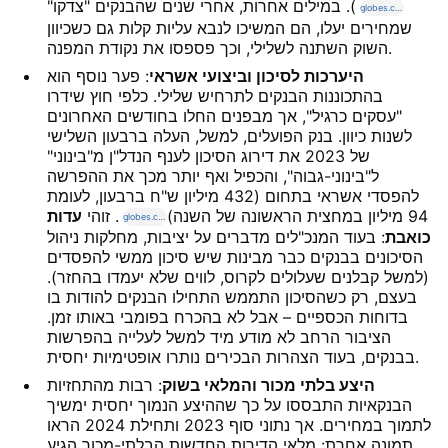
). במילים אחרות, אחרי שנים שהבנקים "צדקו"
globes.co.il
שמחירים יעלו, הם המשיכו לנבא עליות קלות גם כשכיוון
השוק השתנה לשלילי, וכך פספסו את נקודת המפנה.
היערכות לסיכון וביצועי אשראי
: פער נוסף הוא
בהתכוננות הבנקים לתרחיש שלילי. כלפי חוץ שידרו
"עסקים כרגיל", אך מבפנים החלו בחודשים האחרונים
לשנות כיוון. בנק הפועלים, למשל, העלה ברבעון השלישי
של 2023 את דירוג הסיכון לענף הנדל"ן מ"בינוני"
ל"בינוני-גבוה", והכפיל ואף יותר מכך את ההפרשה
להפסדי אשראי בתחום (432 מיליון ש"ח ברבעון, לעומת
94 מיליון במחצית הראשונה של השנה)
. זוהי
עדות
globes.co.il
כואבת
: בעוד המנכ"לים מדברים על יציבות, מחלקות ניהול
הסיכונים בבנקים כבר מבינות שיש סיכון ממשי להפסדים
(למשל קבלנים שעלולים לקרוס, לווים שלא יעמדו בהחזר).
בעצם, רק כשהסיכון התממש התחילו הבנקים להודות בו
בדוחות הכספיים – אבל לא בהכרח בפומבי באותו זמן.
הציבור הרחב לא מודע מיד למשל לעלייה בהפרשות
בבנקים, בעוד הצהרות הבכירים נותרו אופטימיות יחסית.
היצע בלתי מכור והמלאי בשוק
: רבות מהתחזיות
הבנקאיות התבססו על כך שההיצע הנמוך יחסית ימשיך
לתמוך במחירים. אך נתוני סוף 2023 ותחילת 2024 הראו
תמונה אחרת: מלאי הדירות החדשות הבלתי-מכור הגיע