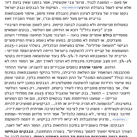
אף פעם – המשנה לנגיד, פרופ' צבי אקשטיין, אמר בזמנו שאין בועת דיור
אלא שיש לטפל בהגדלת ההיצע
. הפיקוח על הבנקים ובנק ישראל
tags.walla.co.il
נקטו שורה של צעדים לצינון השוק (הגבלת אחוז מימון, איסור משכנתאות
בריבית פריים מעל יחס מסוים וכו'), אך תמיד הסבירו זאת
כפעולות
מניעתיות
ולא כתגובה לבועה קיימת.
ניתן לטעון שהשיח הציבורי
סביב "בועת נדל"ן" דוכא או הודחק: אם רגולטור, בנקים ושמאים
ממסדיים
כולם
אומרים שאין בועה – הציבור מקבל תחושה שמחירי העתק
מוצדקים, או לפחות לא מסוכנים. כמעט שלא נשמע בשיח המיינסטרים
הביטוי "תשואה שלילית". אולם במציאות הכלכלית, בשלהי 2022 ו-2023
המשמעות של קניית דירה להשקעה בישראל הייתה לעיתים
הפסד תזרימי
:
הריבית על המשכנתא הגיעה ל-5%-6% בעוד שהתשואה משכירות בקושי
2%-3%. זהו מצב שמבחינה פיננסית לא הגיוני לאורך זמן, אך המסר הזה לא
הודגש.
סימני אזהרה
נוספים שבכירים נטו להצניע: שיעור ההחזר
מההכנסה (שהאמיר עם העלאת הריבית), גידול בהיקף המשכנתאות במינוף
גבוה (כולל "משכנתא הפוכה" על ההון העצמי או הלוואות בלון), ונתוני עומק
כמו שיעור הדירות שנקנו להשקעה ספקולטיבית. הבנקים כמובן ידעו נתונים
אלו, אך בפורומים פומביים בחרו לשדר ביטחון. למעשה, רק כאשר רגולטור
חיצוני התערב – למשל, בנק ישראל שהגביל במרץ 2023 את מסלולי הבלון
(גרייס) – שמענו התייחסות מצד בנקאים לסיכון, וגם אז הם המעיטו
בחשיבות:
"ההשפעה לא תהיה מיידית או חדה... הביקושים ממשיכים להיות
גבוהים וקשיחים – פשוט כי אין לציבור אלטרנטיבה אמיתית לרכישת דירה.
מדובר בצורך בסיסי, לא בגחמה כלכלית"
אמר דרור פלדמן ממזרחי-טפחות
, מרגיע שההגבלות לא יביאו לירידה בביקוש. זו דוגמה להשקפת
bizportal.co.il
הבנקים: אפילו כשמכירים בסיכון (הלוואות בלון), המסר הוא "אל דאגה,
הצורך הבסיסי ימשיך לתמוך במחירים".
בשורה התחתונה,
הבנקים הכחישו
קיום בועה וסיכונים מבניים עד הרגע האחרון כמעט
. במקום לדבר על