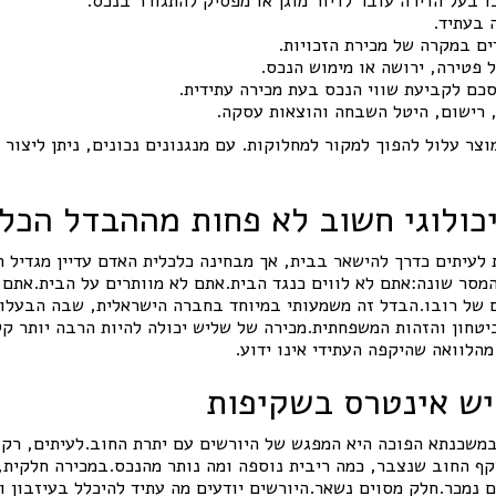
ו בעל הדירה עובר לדיור מוגן או מפסיק להתגורר בנכס.
 בעתיד.
ים במקרה של מכירת הזכויות.
פטירה, ירושה או מימוש הנכס.
סכם לקביעת שווי הנכס בעת מכירה עתידית.
, רישום, היטל השבחה והוצאות עסקה.
וצר עלול להפוך למקור למחלוקות. עם מנגנונים נכונים, ניתן ליצור
ולוגי חשוב לא פחות מההבדל הכלכ
עיתים כדרך להישאר בבית, אך מבחינה כלכלית האדם עדיין מגדיל ח
 המסר שונה:אתם לא לווים כנגד הבית.אתם לא מוותרים על הבית.אתם
 של רובו.הבדל זה משמעותי במיוחד בחברה הישראלית, שבה הבעלות
טחון והזהות המשפחתית.מכירה של שליש יכולה להיות הרבה יותר קל
מהלוואה שהיקפה העתידי אינו ידוע.
יש אינטרס בשקיפות
במשכנתא הפוכה היא המפגש של היורשים עם יתרת החוב.לעיתים, רק 
ף החוב שנצבר, כמה ריבית נוספה ומה נותר מהנכס.במכירה חלקית,
 נמכר.חלק מסוים נשאר.היורשים יודעים מה עתיד להיכלל בעיזבון ו