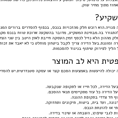
חוז מתוך מחיר שוק.
שקיע?
 פנויה.הוא רוכש חלק מהזכויות בנכס, בכפוף להסדרים ברורים המגנ
התגורר בה.מבחינת המשקיע, מדובר בהשקעה ארוכת טווח בנכס מקר
ק מההון הלא נזיל לכסף זמין.העסקה חייבת לאזן היטב בין שני הצד
ה ומוגנת.בעל הדירה צריך לקבל ביטחון מוחלט כי לא יאבד את זכות 
 הליך לפירוק שיתוף בניגוד להסכמות.
טית היא לב המוצר
ה יכולה להיעשות באמצעות הסכם קצר או עסקה סטנדרטית.יש להסדי
בעל הדירה, לכל חייו או לתקופה שנקבעה.
על הדירה כל עוד מתקיימים תנאי ההסכם.
וף חד צדדי בתקופת ההגנה.
ונה, ועד בית, ביטוח, תיקונים ותחזוקה.
י או להזנחת הנכס.
ת לגבי שיפוץ, השבחה או שינוי בדירה.