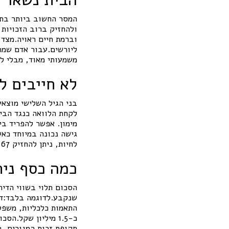
המסר החשוב ביותר בתוכ
ולהחזיק ברוב הזכויות 
וברמת חיים ראויה.מצד 
ליורשים.עבור אדם שמח
משמעותי מאוד, מבלי למ
לא חייבים לב
בני הגיל השלישי מוצאי
לקחת הלוואה כנגד הבי
מימון. אפשר להפריד ב
לחיות, ניתן להחזיק 67 אחוז מהנכס וליהנות מהון נזיל שיכול לשנות את איכות החיים.
כמה כסף נית
הסכום תלוי בשווי הדיר
כ-1.5 מיליון שקל
תקופת זכות המגורים, מ