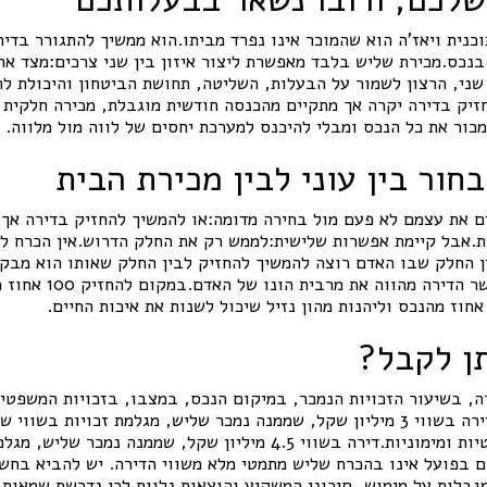
נית ויאז'ה הוא שהמוכר אינו נפרד מביתו.הוא ממשיך להתגורר בדירה
בנכס.מכירת שליש בלבד מאפשרת ליצור איזון בין שני צרכים:מצד אח
שני, הרצון לשמור על הבעלות, השליטה, תחושת הביטחון והיכולת לה
זיק בדירה יקרה אך מתקיים מהכנסה חודשית מוגבלת, מכירה חלקית
כור את כל הנכס ומבלי להיכנס למערכת יחסים של לווה מול מלווה.
חור בין עוני לבין מכירת הבית
ם את עצמם לא פעם מול בחירה מדומה:או להמשיך להחזיק בדירה אך 
ת.אבל קיימת אפשרות שלישית:לממש רק את החלק הדרוש.אין הכרח ל
ין החלק שבו האדם רוצה להמשיך להחזיק לבין החלק שאותו הוא מבקש
גישה נכונה במיוחד כאשר ה
ן לקבל?
ה, בשיעור הזכויות הנמכר, במיקום הנכס, במצבו, בזכויות המשפטי
שנקבע.לדוגמה בלבד:דירה בשווי 3 מיליון שקל, שממנה נמכר שליש, מגלמת זכויות 
התאמות כלכליות, משפטיות ומימוניות.דירה בשווי 4.5 מיליון שקל, שממנה 
.הסכום בפועל אינו בהכרח שליש מתמטי מלא משווי הדירה. יש להביא בח
גבלות על מימוש, סיכוני המשקיע והוצאות נלוות.לכן נדרשת שמאות 