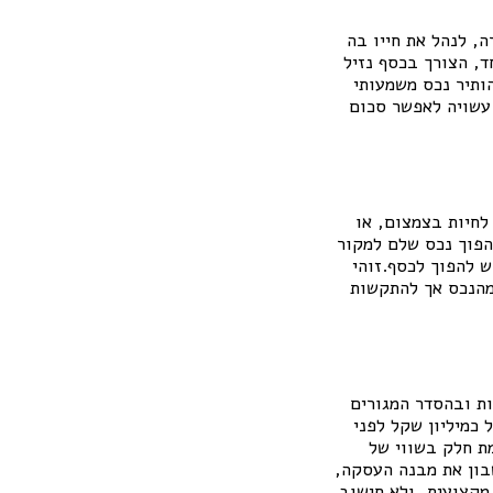
, לנהל את חייו בה
ד, הצורך בכסף נזיל
ותיר נכס משמעותי
 עשויה לאפשר סכום
לחיות בצמצום, או
הפוך נכס שלם למקור
 להפוך לכסף.זוהי
דירה מהווה את מרבית הונו של האדם.במקום להחזיק 100 אחוז מהנכס אך להתקשות
ות ובהסדר המגורים
בשווי של כמיליון שקל לפני
נמכר שליש, מגלמת חלק בשווי של
שבון את מבנה העסקה,
מקצועית, ולא חישוב