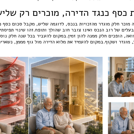
 כסף כנגד הדירה, מוכרים רק שלי
 מוכר חלק מוגדר מהזכויות בנכס, לדוגמה שליש, מקבל סכום כסף מ
עלים של רוב הנכס ואינו צובר חוב שהולך ותופח.זהו שינוי תפיסת
אה, הופכים חלק ממנה להון זמין.במקום להעביר בכל שנה חלק נוסף
 מוגדר ושקוף.במקום להעמיד את מלוא הדירה מול גוף מממן, נשארי