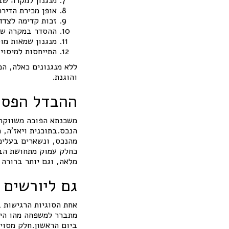
מנגנון למקרה שב
אופן מכירת הדירה
זכות קדימה לצדד
ההסדר במקרה של 
מנגנון שמאות מו
התייחסות למיסוי
ללא מנגנונים כאלה, המ
והוגנת.
ההבדל הפסיכ
משכנתא הפוכה משווקת ל
הנכס.בתוכנית ויאז'ה,
מהנכס, ונשארים בעלים
כחלק עמוק מתחושת הבי
מלאה, וגם יותר ברורה 
גם ליורשים 
אחת הסוגיות הרגישות 
מתברר למשפחה מהו היק
ביום הראשון.חלק מסוים