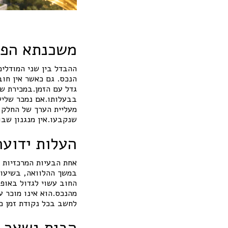
משכנתא הפוכ
ההבדל בין שני המודלים
הנכס. גם כאשר אין חוב
גדל עם הזמן.במכירת של
בבעלותו.אם נמכר שליש
מעליית הערך של החלק 
שנקבעו.אין מנגנון שבו
העלות ידוע
אחת הבעיות המרכזיות 
במשך ההלוואה, בשיעור
החוב עשוי לגדול באופ
מהנכס.הוא אינו מוכר עו
לחשב בכל נקודת זמן כמ
הבית נשאר 