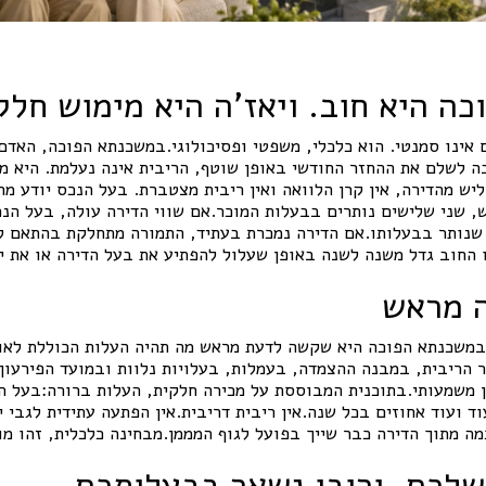
ה היא חוב. ויאז'ה היא מימוש חלקי
 אינו סמנטי. הוא כלכלי, משפטי ופסיכולוגי.במשכנתא הפוכה, האדם
ה לשלם את ההחזר החודשי באופן שוטף, הריבית אינה נעלמת. היא מ
יש מהדירה, אין קרן הלוואה ואין ריבית מצטברת. בעל הנכס יודע מר
, שני שלישים נותרים בבעלות המוכר.אם שווי הדירה עולה, בעל הנכ
שנותר בבעלותו.אם הדירה נמכרת בעתיד, התמורה מתחלקת בהתאם ל
 החוב גדל משנה לשנה באופן שעלול להפתיע את בעל הדירה או את יו
ה מראש
במשכנתא הפוכה היא שקשה לדעת מראש מה תהיה העלות הכוללת לאור
 הריבית, במבנה ההצמדה, בעמלות, בעלויות נלוות ובמועד הפירעון
ן משמעותי.בתוכנית המבוססת על מכירה חלקית, העלות ברורה:בעל הד
ד ועוד אחוזים בכל שנה.אין ריבית דריבית.אין הפתעה עתידית לגבי י
ה מתוך הדירה כבר שייך בפועל לגוף המממן.מבחינה כלכלית, זהו מו
שלכם, ורובו נשאר בבעלותכם