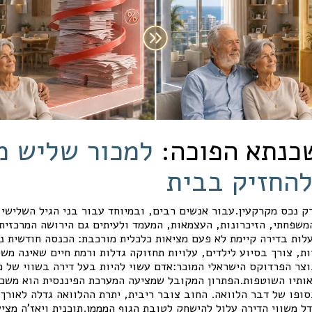
כנתא הפוכה:
למכור שליש מ
להחזיק בבית
ק נכס מקרקעין.עבור אנשים רבים, ובמיוחד עבור בני הגיל השלישי,
המשפחתי, הזיכרונות, העצמאות, המעמד ולעיתים גם הירושה המרכזי
לות בדירה קיימת לא פעם מציאות כלכלית מורכבת: הכנסה חודשית נ
ת, צורך בסיוע לילדים, עלויות תחזוקה גדלות ורמת חיים שאינה מש
צר הפרדוקס הישראלי המוכר:אדם עשוי להיות בעל דירה בשווי של מי
ותיו השוטפות.הפתרון המקובל שמציעה המערכת הפיננסית הוא משכנ
ופו של דבר הלוואה. החוב צובר ריבית, יתרת ההלוואה גדלה לאורך
ל משווי הדירה עלול להישחק לטובת הגוף המממן.תוכנית ויאז'ה מצי