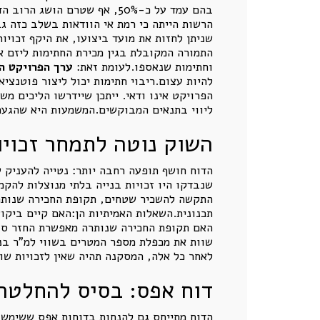
בהם עמד על כ-50%, אף שטרם 
הרשות הייתה כי רמת אי הוודאות בשלב כזה ג
שניתן לחזות את מועד ביצועו, את היקף זכויות
התמורה המקובלת בגין מכירת החתימות ליזם א
וחתימות שנאספו.לעומת זאת:
ערך הפרויקט ה
להיות עצום.ריבוי חתימות יכול ליצור פוטנציא
הפרויקט אינו ודאי. ייתכן שיידרשו הליכים משפ
ליווי בתנאים המבוקשים.המשמעות היא שהגעה 
השוק נוטה לתמחר זכויות
הדוח חושף תופעה רחבה יותר: נטייה להעניק 
שנבדקו היו זכויות בנייה בלתי מנוצלות להק
התקשה להשכיר שטחים, תקופת החכירה שנותרה
תכנונית.השאלות האמיתיות הן:האם קיים ביק
האם תקופת החכירה שנותרה מאפשרת החזר סבי
שוות את מכפלת מספר המטרים בשווי למ"ר בנוי.
לאחר כל אלה, המסקנה תהיה שאין לזכויות שווי
דוח אפס: בסיס להחלטה
הדוח מתייחס גם להנחות בדוחות אפס ששימשו