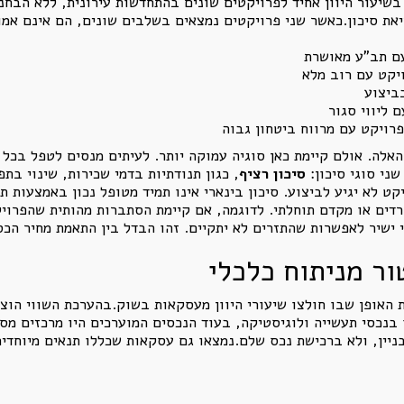
שיעור היוון אחיד לפרויקטים שונים בהתחדשות עירונית, ללא הבחנה
 סיכון.כאשר שני פרויקטים נמצאים בשלבים שונים, הם אינם אמורי
עם תב"ע מאושרת
ביצוע
 ליווי סגור
פרויקט עם מרווח ביטחון גבוה
אלה. אולם קיימת כאן סוגיה עמוקה יותר. לעיתים מנסים לטפל בכל א
שני סוגי סיכון:
סיכון רציף
, כגון תנודתיות בדמי שכירות, שינוי בתפ
 לא יגיע לביצוע. סיכון בינארי אינו תמיד מטופל נכון באמצעות ת
דים או מקדם תוחלתי. לדוגמה, אם קיימת הסתברות מהותית שהפרויקט
י ישיר לאפשרות שהתזרים לא יתקיים. זהו הבדל בין התאמת מחיר הכס
ר מניתוח כלכלי
האופן שבו חולצו שיעורי היוון מעסקאות בשוק.בהערכת השווי הוצ
 בנכסי תעשייה ולוגיסטיקה, בעוד הנכסים המוערכים היו מרכזים מ
יין, ולא ברכישת נכס שלם.נמצאו גם עסקאות שכללו תנאים מיוחדים