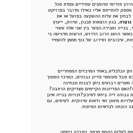
ות היוון תזרימי מזומנים עתידיים.עמדת סגל
 מספק להתייחס אליו כאילו מדובר בפרויקט
תר לבחון את עלות ההשקעה בפועל או את
נוצרה
, כגון הוצאות תכנון, שיווק, ייעוץ
, בנייה ומכירה.הפער בין שני אלה עשוי
גם כאשר הושג הרוב הדרוש, הרשות מדגישה כי
מות, עיכובים וסירוב של גוף מממן להעמיד
נותן הכלכלית.באחד המרכזים המסחריים
ס סבל מעומסי פדיון גבוהים, המרכז הסמוך
מטרים רבועים ניתן לבנות מבחינה
?האם הפדיונות הקיימים מצדיקים הרחבה?
והה דיה ביחס לסיכון?זכויות בנייה אינן
ויות מימון ואי ודאות שיווקית. לעיתים, גם
נה הוכחה לכדאיות הפיתוח.
חס לעלות הקמת מרתף. החברה ניסתה