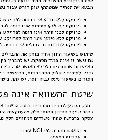
אחת הביקורות החשובות בדוח נוגעת לשימוש ב
מבטא את המחיר שמשתתף שוק דורש עבור נשיאת
פרויקט ללא תב"ע אינו דומה לפרויקט 
פרויקט עם 50% חתימות אינו דומה לפרויקט עם רוב מלא
פרויקט לפני היתר אינו דומה לפרויקט ב
פרויקט ללא מימון אינו דומה לפרויקט עם
פרויקט עם רווחיות גבולית אינו דומה ל
שימוש בשיעור היוון אחיד מוחק את ההבדלים ה
גם גישה זו אינה תמיד מספקת. יש להבחין בין 
האפשרות שהתוכנית כלל לא תאושר או שהפרויקט
נדרש לעיתים שקלול הסתברויות, תרחישים נפר
התזרים בשיעור מעט גבוה יותר. יש לתת ביטו
שיטת ההשוואה אינה פטו
בחלק הנוגע לנכסים מסחריים בחנה הרשות את 
נבחר שיעור ההיוון הסופי.חלק מהעסקאות היו
עסקה ברכישת שטחי משרדים המהווים חלק מבנ
התאמת תמורה לפי NOI עתידי
עבודות התאמה