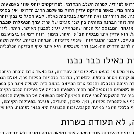
הושג הרוב הדרוש לפי דין. למרות השלב המקדמי, לפרויקטים יוחס שווי באמצע
בוהה מדי. כאשר פרויקט עדיין רחוק מהשלמת הרוב הדרוש, אין בסיס
יו, את רווחיותו ואת תזרימיו.בנסיבות כאלה, קבע הסגל כי נכון יו
חר.זוהי הבחנה מהותית בין שני סוגים של ערך:
ערך הפעילות שכבר 
מוגמר
, המבוסס על הנחה שהפרויקט יגיע לתכנון מאושר, היתר, ליווי
ל. הוא עדיין אינו מבטיח תב"ע, היתר, מימון, רווח יזמי או ביצוע.
טיים, ייתכנו התנגדויות, שינויי מדיניות, הפחתת זכויות, עליית תשו
לרוב הדרוש היא אבן דרך משפטית. היא אינה סוף הבדיקה הכלכלית.
 כאילו כבר נבנו
שווי מלא או כמעט מלא לזכויות עתידיות, גם כאשר טרם הוכחה היתכ
מת קומת מסחר נוספת. לכאורה, מדובר בזכויות בעלות ערך. אולם הנכ
 הייתה מוגבלת והנכס טרם התייצב.במצב כזה השאלה אינה רק כמה 
וש לשטחים הנוספים?מה תהיה השפעת הבנייה על פעילות הנכס הקיים
ר על ההשקעה?מהי עלות המימון?האם התשואה על ההשקעה הנוספת גב
יש להפחית עלויות, זמן, סיכון, היטלים, פגיעה בפעילות הקיימת, על
 כלכלי חיובי במועד הקובע.זכות תכנונית היא תנאי לפיתוח. היא אי
, לא תעודת כשרות
 בסיס להערכות שווי.במקרה אחד נמצאה הנחה נמוכה ולא סבירה בי