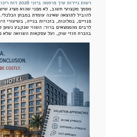
רשות ניירות ערך פרסמה ביוני 2026 דוח ריכוז ממצאים העוסק בליקויים ובכשלים שנמצאו בבדיקת הערכות שווי נדל"ן והערכות שווי של פעילויות עסקיות
מסמך מקצועי חשוב, לא מפני שהוא מציג שיטה
להוביל לתוצאה שאינה עומדת במבחן הכלכלי. 
פנויים, במלונות, בזכויות בנייה, בשיעורי 
לרבים מהממצאים ברור: השווי שנקבע נשען לעי
בהכרח חוזי שוק, ועל עסקאות השוואה שלא נו