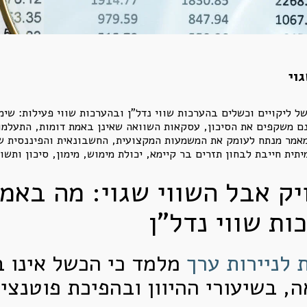
וי
 ערך מיוני 2026 חושף שורה של ליקויים וכשלים בהערכות שווי נדל"ן ובהערכות שווי 
נם משקפים את הסיכון, עסקאות השוואה שאינן באמת דומות, התעלמו
מאמר מנתח לעומק את המשמעות המקצועית, החשבונאית והפיננסית של
יתית חייבת לבחון תזרים בר קיימא, יכולת מימוש, מימון, סיכון ותשו
ק אבל השווי שגוי: מה באמ
ות שווי נדל"ן
מלמד כי הכשל אינו ב
, בשיעורי ההיוון ובהפיכת פוטנציא