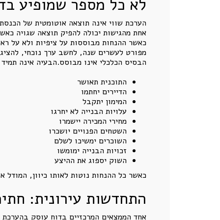
לא כל מספר שמופיע בדו
הערכת שווי אינה תוצאה אוטומטית של הכנסת נ
אחת מהגישות יכולה להפיק תוצאה שגויה כאשר
כאשר ההנחות מבוססות על ציפיות ולא על ראי
מפורט לעשרים שנה, לחשב ערך נוכחי, להציג 
הבסיס הכלכלי אינו מבוסס.הבעיה אינה תמיד 
התוכנית תאושר
הדיירים יחתמו
המימון יתקבל
עלויות הבנייה לא יחרגו
מחירי המכירה יישמרו
השטחים הפנויים יושכרו
השוכרים ימשיכו לשלם
זכויות הבנייה ימומשו
השוק יספוג את ההיצע
כאשר כל ההנחות נוטות לאותו כיוון, המודל א
התחדשות עירונית: חתימ
אחד הממצאים המרכזיים בדוח עוסק בהערכת ש