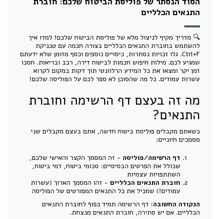
הסוד הנסתר של פוליסת הביטוח שלכם: חוברת
התנאים הכלליים
🔍 מדריך מקיף לניצול מלא של פוליסת הביטוח שלכם! למדו איך
להשתמש בחוברת התנאים הכלליים בצורה חכמה עם טכניקת
Ctrl+F. גלו זכויות נסתרות, כיסויים נוספים וכסף מזומן שלא ידעתם
שמגיע לכם. מילות חיפוש חכמות לביטוח דירה, רכב ובריאות. חסכו
זמן יקר ומצאו את כל המידע הרלוונטי תוך דקות במקום לקרוא
עשרות עמודים. כל מה שהסוכן לא ספר לכם על הפוליסה שלכם!
מה זה בעצם דף הרשימה וחוברת
התנאים?
כשאתם מקבלים פוליסת ביטוח חדשה, אתם בעצם מקבלים שני
מסמכים חיוניים:
דף הרשימה/פוליסה
- זה המסמך הקצר והאישי שלכם,
שכולל את הפרטים הבסיסיים: סכומי ביטוח, דמי ביטוח,
השתתפויות עצמיות
חוברת התנאים הכלליים
- זהו המסמך הארוך (עשרות
עמודים!) שמכיל את כל התנאים המפורטים של הפוליסה
הנקודה החשובה
: דף הרשימה תמיד כפוף לחוברת התנאים
הכלליים. אם יש סתירה, חוברת התנאים מנצחת.