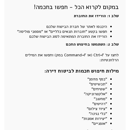
במקום לקרוא הכל - חפשו בחכמה!
שלב 1: הורידו את החוברת
היכנסו לאתר של חברת הביטוח שלכם
חפשו בקטע "חוברות תנאים כלליים" או "מסמכי פוליסה"
הורידו את החוברת המתאימה לסוג הביטוח שלכם
שלב 2: השתמשו בחיפוש החכם
לחצו על Ctrl+F (או Command+F במק) וחפשו את המילים
הרלוונטיות:
מילות חיפוש חכמות לביטוח דירה:
"כסף מזומן"
"תכשיטים"
"שטיחים"
"אלקטרוניקה"
"מחשב"
"רהיטים"
"ציוד צילום"
"כלי נגינה"
"יצירות אמנות"
"אופניים"