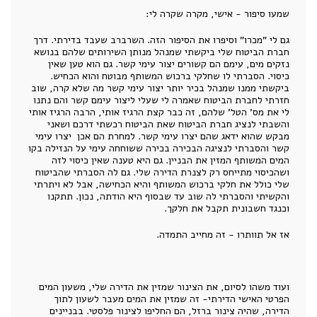
שמעו סיפור - אישי, מקרה שקרה לי:
גם לי "מכרו" וסיפרו את הסיפור הזה. השרברב שעבד בדירתי. דרך
חברת הביטוח שלי ביקשתי שמנהל מנותן השירותים שלהם בנושא
נזקים מים, עימם הם קשורים יצור עימי קשר. גם הוא טען שאין
כיסוי. הסברתי לו שחלקי ברכוש המשותף מבוטח והוא הכחיש.
ביקשתי ממנו שמנהל בכיר יותר יצור עימי קשר מה שלא קרה, שוב
חזרתי לחברת הביטוח שאמרה לי שעלי ליצור עימם קשר והם נתנו
לי את מס' הטל' שלהם, זה כבר קצת הרגיז אותי, הרבה הרגיז אותי
והשבתי לנציג חברת הביטוח שאת הביטוח רכשתי דרכם ושאני
מבקש שהוא ידאג שהם יצרו עימי קשר. למחרת הם אכן יצרו עימי
קשר והסברתי לנציגה הבכירה בכירה ששוחחה עימי על הנזילה בקו
המים המשותף המזין את הבניין. גם היא טענה שאין כיסוי לזה
ושהכיסוי מתייחס רק לצנרת הדירה שלי. גם לה הסברתי שהביטוח
שלי כולל את חלקי ברכוש המשותף והיא הכחישה, אבל לא ויתרתי
והקשיתי והסברתי לה שוב עד שבסוף היא הודתה, נכון. תתקנו
וכנגד חשבונית תקבל את חלקך.
אז אל תוותרו - זה מחייב התמדה.
ועוד משהו לסיום, את הצינור שמזין את הדירה שלי, משעון המים
הפרטי האישי הדירתי- זה שמזין את המים מעבר לשעון לתוך
הדירה, שהיה צינור ברזל, הם החליפו לצינור פלסטי. בבניינים