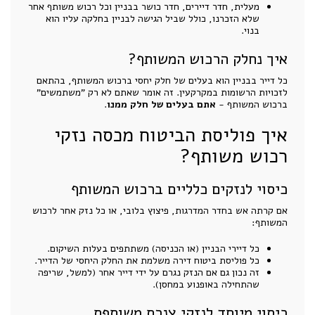
מעלית, חדר דיירים, חדר כושר בבניין וכל רכוש משותף אחר
שלא הזכרנו, כולל שביל הגישה לבניין בחלקה עליו הוא
בנוי.
איך נחלק הרכוש המשותף?
כל דייר בבניין הוא בעלים של חלק יחסי ברכוש המשותף, בהתאם
לזכויות הרשומות במקרקעין. זה אומר שאתם לא רק "משתמשים"
ברכוש המשותף -
אתם בעלים של חלק ממנו
.
איך פוליסת הביטוח מכסה נזקי
רכוש משותף?
כיסוי לנזקים כלליים ברכוש המשותף
אם קרתה אש בחדר המדרגות, פיצוץ בלובי, או כל נזק אחר לרכוש
המשותף:
כל דיירי הבניין (או הכניסה) משתתפים בעלות השיקום.
כל פוליסת ביטוח דירה משלמת את החלק היחסי של הדייר.
זה נכון גם אם הנזק נגרם על ידי דייר אחר (למשל, שריפה
שהתחילה באופנוע במחסן).
כיסוי מיוחד לנזקי צנרת משותפת