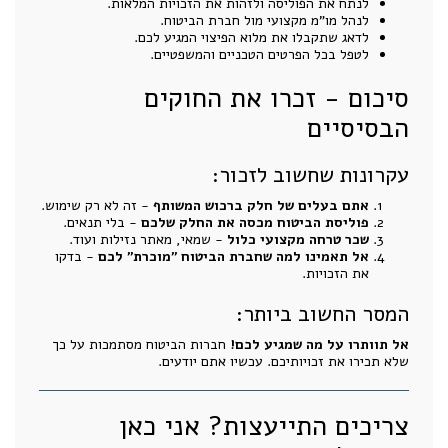
לנתח את הפוליסה ולזהות את הזכויות המלאות.
לנהל מו"מ מקצועי מול חברת הביטוח.
לדאג שתקבלו את מלוא הפיצוי המגיע לכם.
לטפל בכל הפרטים הטכניים והמשפטיים.
סיכום - זכרו את החוקים
הבסיסיים
עקרונות שחשוב לזכור:
אתם בעלים של חלק ברכוש המשותף
- זה לא רק שימוש.
פוליסת הביטוח מכסה את החלק שלכם
- בלי תנאים.
שכר טרחה מקצועי כלול
- שמאי, מאתר נזילות ועוד.
אל תאמינו למה שחברת הביטוח "מוכרת" לכם
- בדקו
את הזכויות.
המסר החשוב ביותר:
אל תוותרו על מה שמגיע לכם!
חברות הביטוח מסתמכות על כך
שלא תכירו את זכויותיכם. עכשיו אתם יודעים.
צריכים התייעצות? אני כאן