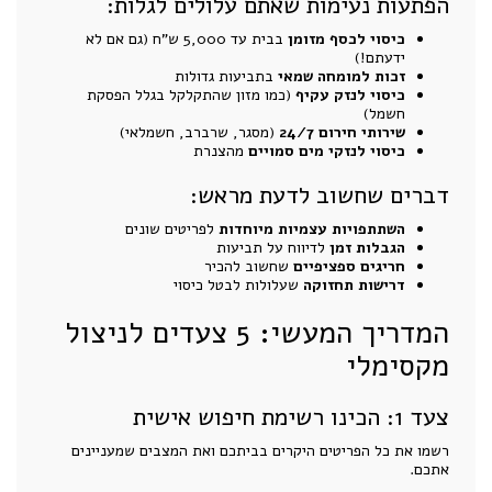
הפתעות נעימות שאתם עלולים לגלות:
כיסוי לכסף מזומן
בבית עד 5,000 ש"ח (גם אם לא
ידעתם!)
זכות למומחה שמאי
בתביעות גדולות
כיסוי לנזק עקיף
(כמו מזון שהתקלקל בגלל הפסקת
חשמל)
שירותי חירום 24/7
(מסגר, שרברב, חשמלאי)
כיסוי לנזקי מים סמויים
מהצנרת
דברים שחשוב לדעת מראש:
השתתפויות עצמיות מיוחדות
לפריטים שונים
הגבלות זמן
לדיווח על תביעות
חריגים ספציפיים
שחשוב להכיר
דרישות תחזוקה
שעלולות לבטל כיסוי
המדריך המעשי: 5 צעדים לניצול
מקסימלי
צעד 1: הכינו רשימת חיפוש אישית
רשמו את כל הפריטים היקרים בביתכם ואת המצבים שמעניינים
אתכם.