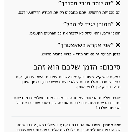
❌ "זה יותר מידי מסובך"
עם טכניקת החיפוש, אתם מקבלים רק את המידע הרלוונטי לכם.
❌ "הסוכן יגיד לי הכל"
הסוכן אדם, והוא עלול לא לזכור את כל הפרטים הקטנים.
❌ "אני אקרא כשאצטרך"
בזמן תביעה זה מאוחר מידי - כדאי להכיר מראש.
סיכום: הזמן שלכם הוא זהב
במקום להשקיע שעות בקריאת עשרות עמודים, השקיעו 30 דקות
בחיפוש חכם. תגלו זכויות שלא ידעתם שיש לכם, ובזמן הצורך
תדעו בדיוק איך לנצל אותן.
זכרו
: פוליסת הביטוח היא חוזה דו-צדדי. אתם משלמים דמי ביטוח,
וחברת הביטוח מתחייבת לכסות אתכם. לכן חשוב שתכירו את כל
הזכויות שלכם!
טיפ אחרון
: שמרו את החוברת בקובץ דיגיטלי נגיש, עם הרשימה
של הזכויות שגיליתם. כך תוכלו לגשת אליה במהירות כשתצטרכו.