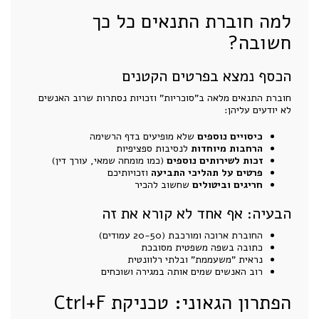
למה חוברת התנאים כל כך
חשובה?
הכסף נמצא בפרטים הקטנים
חוברת התנאים מלאה ב"סוכריות" וזכויות נסתרות שרוב האנשים
לא יודעים עליהן:
כיסויים נוספים
שלא מופיעים בדף הרשימה
הרחבות מיוחדות
לנסיבות ספציפיות
זכות לשירותים נוספים
(כמו מומחה שמאי, עורך דין)
פרטים על תהליכי התביעה
וזכויותיכם
חריגים וביטולים
שחשוב להכיר
הבעיה: אף אחד לא קורא את זה
החוברת ארוכה ומורכבת (20-50 עמודים)
כתובה בשפה משפטית מסובכת
נראית "משעממת" ובלתי רלוונטית
רוב האנשים שמים אותה במגירה ושוכחים
הפתרון הגאוני: טכניקת Ctrl+F