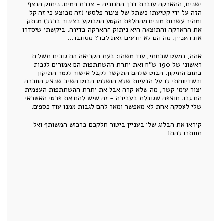
ישנים, ההארקה עוברת דרך החנוכיה - צנרת המים. ניתוק הרצף
הזה על ידי קטיעתו בשתל של צינור פלסטי (זה מבוצע כי זה קל
ומהיר עשרות מונים מהחלפת הקטע המבוקע בצינור ברזל) מנתק
את ההארקה והתוצאה היא ניתוק ההארקה בדירה. ביקשתי שיסדרו
את העניין. מה הם לא יודעים זאת לבד? מסתבר...
אהה, כמעט שכחתי, עוד משהו: בעת הקריאה הם גובים תשלום
ראשוני של 190 ש"ח ואת יתרת ההשתתפות הם אמורים לגבות
בתום התיקון. הבוט שלהם התקשר לקבל אישור לגמר התיקון
וכשדיווחתי לו על הבעיות שלא הושלמו הבוט השיב שנציג החברה
יצור עימי קשר, מה שלא קרה אבל את יתרת ההשתתפות העצמית
הם גבו. חוצפה שגובלת בעבירה - זה שיש להם את פרטי האשראי
שלי לעסקה אחת לא מאפשר ומאר להם לגבות ממנו עוד כספים.
קיראו את הבלוג שלי בעניין ביטוח חלקכם ברכוש המשותף ואל
תוותרו להם!