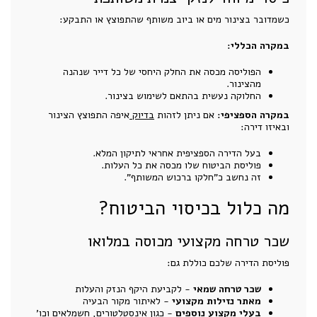
כשמדובר בצינור מים או ביוב משותף שהתפוצץ או התבקע:
במקרה הכללי:
הפוליסה מכסה את החלק היחסי של כל דייר שנהנה
מהצינור.
החלוקה נעשית בהתאם לשימוש בצינור.
במקרה הספציפי:
אם ניתן לזהות
בדיוק
איפה התפוצץ הצינור
ובאיזו דירה:
בעל הדירה הספציפית אחראי לתיקון המלא.
פוליסת הביטוח שלו מכסה את כל העלות.
זה נחשב כ"חלקו ברכוש המשותף".
מה כלול בכיסוי הביטוח?
שכר טרחה מקצועי מכוסה במלואו
פוליסת הדירה שלכם כוללת גם:
שכר טרחה שמאי
- לקביעת היקף הנזק והעלות
מאתר נזילות מקצועי
- לאיתור מקור הבעיה
בעלי מקצוע נוספים
- כגון אינסטלטורים, חשמלאים וכו'