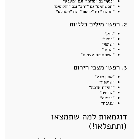
"כסף" גם "מזומן" וגם "מטבע"
"תכשיטים" גם "זהב" וגם "יהלומים"
"מחשב" גם "לפטופ" וגם "טאבלט"
2. חפשו מילים כלליות
"נזק"
"כיסוי"
"שיפוי"
"החזר"
"השתתפות עצמית"
3. חפשו מצבי חירום
"אסון טבע"
"שיטפון"
"רעידת אדמה"
"שריפה"
"פריצה"
"גניבה"
דוגמאות למה שתמצאו
(ותתפלאו!)