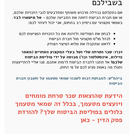
בשבילכם
אם נתקלתם בנזילה מרכוש משותף ומתלבטים לגבי הזכויות שלכם,
או אם חברת הביטוח דחתה את התביעה שלכם -
אל תישארו לבד
.
כשמאי מקצועי עם ניסיון רב בתחום, אני יכול לעזור לכם:
לבחון את הפוליסה ולזהות את כל הזכויות המגיעות לכם
לנהל מו"מ מקצועי מול חברת הביטוח
לדאוג שתקבלו את מלוא הפיצוי הצודק
זכרו: שכר הטרחה שלי ושל בעלי המקצוע האחרים (מאתר
נזילות, אינסטלטור וכו') מכוסה על ידי פוליסת הביטוח
שלכם!
אל תתנו לחברת הביטוח לרמות אתכם. פנו אליי להתייעצות
ותגלו מה באמת מגיע לכם על פי החוק.
ביהמ"ש: למבוטח זכות לשכור שמאי מטעמו על חשבון חברת
הביטוח
הידעת שהוצאות שכר טרחת מומחים
ויועצים מטעמך, בכלל זה שמאי מטעמך
כלולים בפוליסת הביטוח שלך? להורדת
פסק הדין -
כאן