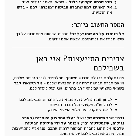
שכר טרחה מקצועי כלול
- שמאי, מאתר נזילות ועוד.
אל תאמינו למה שחברת הביטוח "מוכרת" לכם
- בדקו
את הזכויות.
המסר החשוב ביותר:
אל תוותרו על מה שמגיע לכם!
חברות הביטוח מסתמכות על כך
שלא תכירו את זכויותיכם. עכשיו אתם יודעים.
צריכים התייעצות? אני כאן
בשבילכם
אם נתקלתם בנזילה מרכוש משותף ומתלבטים לגבי הזכויות שלכם,
או אם חברת הביטוח דחתה את התביעה שלכם -
אל תישארו לבד
.
כשמאי מקצועי עם ניסיון רב בתחום, אני יכול לעזור לכם:
לבחון את הפוליסה ולזהות את כל הזכויות המגיעות לכם
לנהל מו"מ מקצועי מול חברת הביטוח
לדאוג שתקבלו את מלוא הפיצוי הצודק
זכרו: שכר הטרחה שלי ושל בעלי המקצוע האחרים (מאתר
נזילות, אינסטלטור וכו') מכוסה על ידי פוליסת הביטוח
שלכם!
אל תתנו לחברת הביטוח לרמות אתכם. פנו אליי להתייעצות
ותגלו מה באמת מגיע לכם על פי החוק.