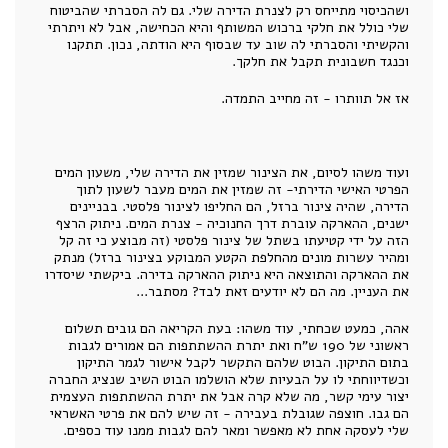
ושהכיסוי מתייחס רק לצנרת הדירה שלי. גם לה הסברתי שהביטוח
שלי כולל את חלקי ברכוש המשותף והיא הכחישה, אבל לא ויתרתי
והקשיתי והסברתי לה שוב עד שבסוף היא הודתה, נכון. תתקנו
וכנגד חשבונית תקבל את חלקך.
אז אל תוותרו - זה מחייב התמדה.
ועוד משהו לסיום, את הצינור שמזין את הדירה שלי, משעון המים
הפרטי האישי הדירתי- זה שמזין את המים מעבר לשעון לתוך
הדירה, שהיה צינור ברזל, הם החליפו לצינור פלסטי. בבניינים
ישנים, ההארקה עוברת דרך החנוכיה - צנרת המים. ניתוק הרצף
הזה על ידי קטיעתו בשתל של צינור פלסטי (זה מבוצע כי זה קל
ומהיר עשרות מונים מהחלפת הקטע המבוקע בצינור ברזל) מנתק
את ההארקה והתוצאה היא ניתוק ההארקה בדירה. ביקשתי שיסדרו
את העניין. מה הם לא יודעים זאת לבד? מסתבר...
אהה, כמעט שכחתי, עוד משהו: בעת הקריאה הם גובים תשלום
ראשוני של 190 ש"ח ואת יתרת ההשתתפות הם אמורים לגבות
בתום התיקון. הבוט שלהם התקשר לקבל אישור לגמר התיקון
וכשדיווחתי לו על הבעיות שלא הושלמו הבוט השיב שנציג החברה
יצור עימי קשר, מה שלא קרה אבל את יתרת ההשתתפות העצמית
הם גבו. חוצפה שגובלת בעבירה - זה שיש להם את פרטי האשראי
שלי לעסקה אחת לא מאפשר ומאר להם לגבות ממנו עוד כספים.