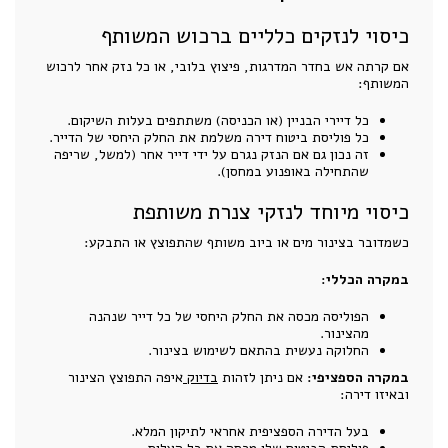
כיסוי לנזקים כלליים ברכוש המשותף
אם קרתה אש בחדר המדרגות, פיצוץ בלובי, או כל נזק אחר לרכוש
המשותף:
כל דיירי הבניין (או הכניסה) משתתפים בעלות השיקום.
כל פוליסת ביטוח דירה משלמת את החלק היחסי של הדייר.
זה נכון גם אם הנזק נגרם על ידי דייר אחר (למשל, שריפה
שהתחילה באופנוע במחסן).
כיסוי מיוחד לנזקי צנרת משותפת
כשמדובר בצינור מים או ביוב משותף שהתפוצץ או התבקע:
במקרה הכללי:
הפוליסה מכסה את החלק היחסי של כל דייר שנהנה
מהצינור.
החלוקה נעשית בהתאם לשימוש בצינור.
במקרה הספציפי:
אם ניתן לזהות
בדיוק
איפה התפוצץ הצינור
ובאיזו דירה:
בעל הדירה הספציפית אחראי לתיקון המלא.