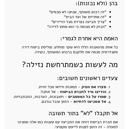
בהן (ולא נכונות):
"זה רכוש משותף, אנחנו לא מכסים"
"זה אחריות של ועד הבית"
"צריך תביעה נפרדת מכל הדיירים"
"הנזק לא מכוסה כי הוא מחוץ לדירה"
האמת היא אחרת לגמרי:
כל אחת מהטענות הללו היא שקר מוחלט. פוליסת ביטוח דירה
סטנדרטית מכסה את חלקכם ברכוש המשותף, נקודה.
מה לעשות כשמתרחשת נזילה?
צעדים ראשונים חשובים:
תעדו את הנזק
- תמונות ווידאו מכל זווית.
הודיעו מיד לחברת הביטוח
- אל תחכו!
שמרו על כל המסמכים
- חשבונות, הערכות, התכתבויות.
אל תסכימו לדחיות
- הזמן עובד נגדכם.
אל תקבלו "לא" בתור תשובה
אם חברת הביטוח דוחה את התביעה עם טענות כמו אלה שמנינו
למעלה - זה הזמן לפנות לייעוץ מקצועי.