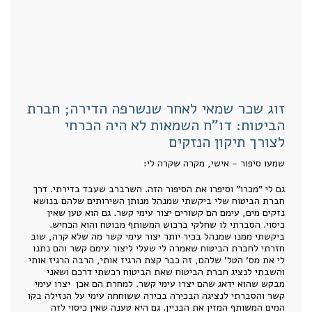
זוג שכר שמאי לאחר שנשרפה הדירה; חברת
הביטוח: דו"ח השמאות לא היה הכרחי
לצורך תיקון הנזקים
שמעו סיפור - אישי, מקרה שקרה לי:
גם לי "מכרו" וסיפרו את הסיפור הזה. השרברב שעבד בדירתי. דרך
חברת הביטוח שלי ביקשתי שמנהל מנותן השירותים שלהם בנושא
נזקים מים, עימם הם קשורים יצור עימי קשר. גם הוא טען שאין
כיסוי. הסברתי לו שחלקי ברכוש המשותף מבוטח והוא הכחיש.
ביקשתי ממנו שמנהל בכיר יותר יצור עימי קשר מה שלא קרה, שוב
חזרתי לחברת הביטוח שאמרה לי שעלי ליצור עימם קשר והם נתנו
לי את מס' הטל' שלהם, זה כבר קצת הרגיז אותי, הרבה הרגיז אותי
והשבתי לנציג חברת הביטוח שאת הביטוח רכשתי דרכם ושאני
מבקש שהוא ידאג שהם יצרו עימי קשר. למחרת הם אכן יצרו עימי
קשר והסברתי לנציגה הבכירה בכירה ששוחחה עימי על הנזילה בקו
המים המשותף המזין את הבניין. גם היא טענה שאין כיסוי לזה