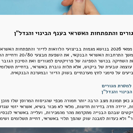
ורים והתפתחות האשראי בענף הבינוי והנדל"ן
ניתוח מקצועי ומעמיק של פרסומי בנק ישראל ממאי 2026 בנושא מגמות בביצועי הלוואות 
ההולך וגדל בין היחלשות השו
ת השחיקה בכושר הספיגה של פרויקטים למגורים ואת הסיכון הגובר ב
ד עוצמה טבעית של ביקוש, אלא תלות גוברת באשראי, בדחיית תשלומי
יעים על סימני לחץ מערכתיים בשוק הדיור ובמערכת הבנקאית.
 למטרת מגורים
בינוי והנדל"ן
 כאן תמונת מצב הרבה יותר חמורה מכפי שהניסוח המרוסן שלו מוכן
ת, ירידה חדה בדירות חדשות, מלאי לא מכור בשיא, אשראי יזמי שגדל
יקטים שבהם הבנייה מתקדמת מהר מהמכירות, ועלייה באשראי לנכסים
ר" ולא כעדות למבנה שוק שהפך תלוי באשראי, דחיית תשלומים ושימו