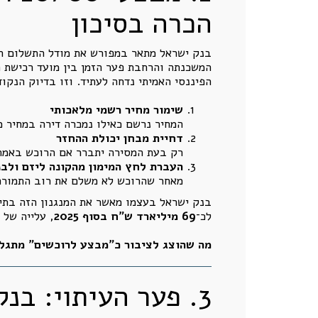
הכרה בסיכון
המשכנתה והרחבת פער הזמן בין מועד רכישת ה
הפיננסי האמיתי נדחה לעתיד. וזו בדיוק הנקודה המהותית. עסקת 20/80 אינה רק "הטבת מימו
שימור מחיר רשמי מלאכותי
המחיר נרשם כאילו נמכרה דירה במחיר 
דחיית מבחן יכולת ההחזר
רק בעת המסירה יתברר אם הרוכש באמת 
העברת לחץ המימון מהקונה ליזם ולבנ
מאחר שהרוכש לא משלם את רוב התמורה ב
בנק ישראל בעצמו מאשר את המנגנון הזה בתיב
לכ־
69 מיליארד ש"ח בסוף 2025
, עלייה של 
מה שהוצג לציבור כ"מבצע לרוכשים" מתגל
3. פער העיתוי: בנ