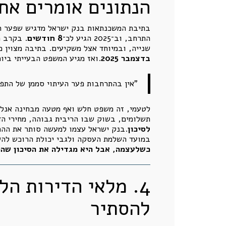
הנתונים אומרים אח
התרחב, וב־2025 הגיע לכ־
8 חודשים
שנייה, ובמיוחד אצל משקיעים. בתיבה מצוין כ
בדצמבר 2025
.ואז מגיע המשפט הבעייתי ביו
"אין בהתרחבות פער העיתוי סממן של התפת
לטעמי, זה משפט חלש ואף מטעה מבחינה אנליט
תשלומים, בשוק שבו הריבית גבוהה, מחירי הד
לסיכון
.בנק ישראל עצמו למעשה סותר את ההרג
במועד השלמת העסקה ולגבי יכולת הרוכש להשל
כשלעצמה, אבל היא מגדילה את הסיכון שהכ
4. מלאי הדירות ה
להסתיר