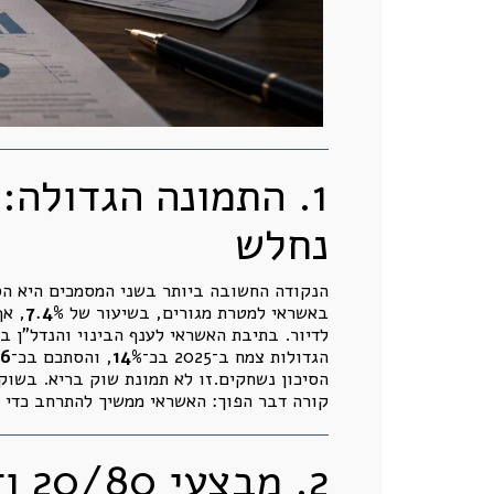
1. התמונה הגדולה
נחלש
באשראי למטרת מגורים, בשיעור של
7.4%
, אף
לדיור. בתיבת האשראי לענף הבינוי והנדל"ן ב
הגדולות צמח ב־2025 בכ־
14%
, והסתכם בכ־
366 מי
הסיכון נשחקים.זו לא תמונת שוק בריא. בשוק
קורה דבר הפוך: האשראי ממשיך להתרחב כדי
2. 