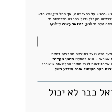
בתיבת המשכנתאות בנק ישראל מדגיש שפער העיתוי הממוצע בין רכישת הדירה לבין נטילת ההלוואה עמד בשנים 2018–2022 על כחצי שנה, אך החל מ־2023 הוא
ורים יותר. לפי איורים 4 ו־5, פער העיתוי ברכישה מקבלן גדול בהרבה מרכישות יד
שנה עלה מ־
30% בינואר 2025
ל־
40%
פער הזה נוצר כתוצאה ממבצעי דחיית
ים אשראי - הוא בהחלט
סממן מקדים
אי־הוודאות לגבי מחירי ההלוואות שישררו
ות פער העיתוי אינה אירוע כשל
אל כבר לא יכול