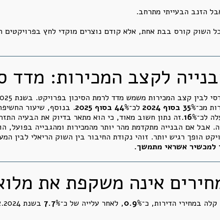
בל הזנב הבעייתי מתרחב.
ל השוק קורס בבת אחת, אלא קודם נוצרים מוקדי לחץ בפרויקטים חל
ות מכ־
35% בסוף 2024
לכ־
44% בסוף 2025
. בנוסף, שיעור החשיפה
16%
.זה נתון חשוב מאוד, כי הוא מתאר בדיוק את הבעיה התזרימ
ה. אבל אם הבנייה מתקדמת מהר יותר מהמכירות ומהגבייה בפועל, הו
ויקט הופך רגיש יותר. זוהי נקודת החיבור בין השוק הריאלי לבין המ
י למכשיר אשראי מתמשך.
0.9%
, לאחר עלייה של כ־
7.7%
בשנת 2024.אבל כאן צריך להבחין בין שלושה דברים: