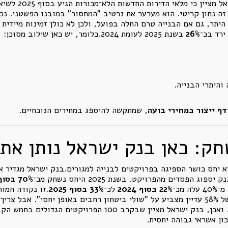
 כי מלאי הדירות החדשות הלא־מכורות הגיע בסוף 2025 לשיא של כ־
 זה נתון קריטי. הוא מערער את נרטיב "המחסור" במובנו הפשטני. נכ
יתר, גם אם הבנייה טרם החלה בפועל, ולכן לא כולן זמינות מיידית 
ירד בכ־
26%
בשנת 2025 לעומת 2024.כלומר, יש כאן שילוב מסוכן:
והיתרי הבנייה.
דף ייצור במחירי בועה
, שמתקשה להיספג במחירים הנוכחיים.
 יחס כושר הספיגה בפרויקטים לבנייה למגורים.בנק ישראל מגדיר א
פסדים מהפרויקט. בשנת 2025 היחס נשחק מכ־
70% בסוף 2024
מכ־
22% בסוף 2024
לכ־
33% בסוף 2025
.זו נקודה חמו
ישראל.נכון, בנק ישראל כותב שכושר ספיגה של 58% עדיין מצביע על "שולי ביטחון רחבים בא
10 הפרויקטים הגדולים בחמש הקבוצות הבנקאיות, קיימים