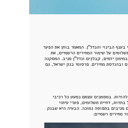
לדיור והתפתחות האשראי בענף הבינוי והנדל"ן. המאמר בוחן את הפער
ק הריאלי לבין המשך התרחבות האשראי הבנקאי, את השפעת מבצעי 20/80 ודחיית התשלומים על שימור המחירים הרשמיים, את
מימון יזמים, קבלנים ונדל"ן מניב. המסקנה
ם ובהנדסת מחירים. פרסומי בנק ישראל, גם
 להודות. במסמכים עצמם כמעט כל רכיבי
 בחדות, דחיית תשלומים, פערי עיתוי
 מניבים בתפוסה נמוכה. הבעיה היא שבנק
ר מחירים רשמיים.