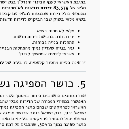
בתיבת האשראי לענף הבינוי והנדל"ן בנק ישראל מציין
מלאי של
83,379 דירות חדשות לא־מכורות
.
מהמלאי כולל דירות שנכנסות למלאי עם קבלת ה
בשיא מלאי בשוק שבו הביקוש לדירות חדשות 
מלאי לא מכור בשיא.
ירידה חדה ברכישת דירות חדשות.
התחלות בנייה גבוהות.
גמר בנייה שעדיין נמוך מהתחלות הבנייה 
אשראי ליזמים שממשיך לגדול.
זו אינה בעיית מחסור קלאסית. זו בעיה של
עו
5. כושר הספיגה נשחק: כאן בנק ישראל נותן את הנתון הכי חשוב
אחד הנתונים החשובים ביותר במסמך השני הוא
האפשרי במחירי המכירה של הדירות מבלי שהבנק יספוג ה
האשראי לפרויקטים שבהם כושר הספיגה נמוך מ־40% עלה 
ממוצע יכול להסתיר פרויקטים בעייתיים מאוד. ואכן, בנק ישראל מציין שבקרב 0
כושר ספיגה נמוך מ־30%, שמצביע על רמת סיכון אשראי גבוהה יחסית.