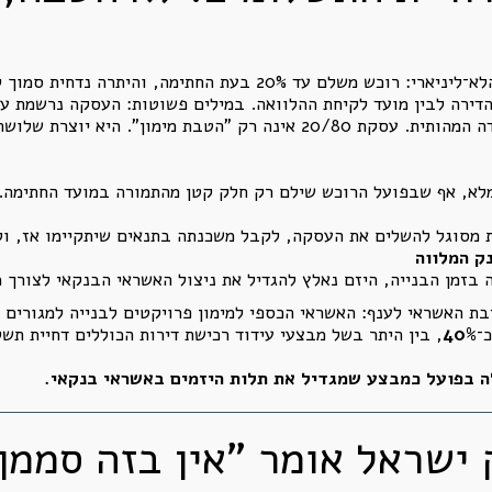
בנק ישראל מתאר במפורש את מודל התשלום הלא־ליניארי: רוכש משלם עד 
דירה לבין מועד לקיחת ההלוואה. במילים פשוטות: העסקה נרשמת ע
ן". היא יוצרת שלושה אפקטים מסוכנים:
מלא, אף שבפועל הרוכש שילם רק חלק קטן מהתמורה במועד החתימה.
מסוגל להשלים את העסקה, לקבל משכנתה בתנאים שיתקיימו אז, ולה
ק המלווה
זמן הבנייה, היזם נאלץ להגדיל את ניצול האשראי הבנקאי לצורך מי
ת האשראי לענף: האשראי הכספי למימון פרויקטים לבנייה למגורים ז
כ־
40%
, בין היתר בשל מבצעי עידוד רכישת דירות הכוללים דחיית תש
ה בפועל כמבצע שמגדיל את תלות היזמים באשראי בנקאי.
ק ישראל אומר "אין בזה סממן