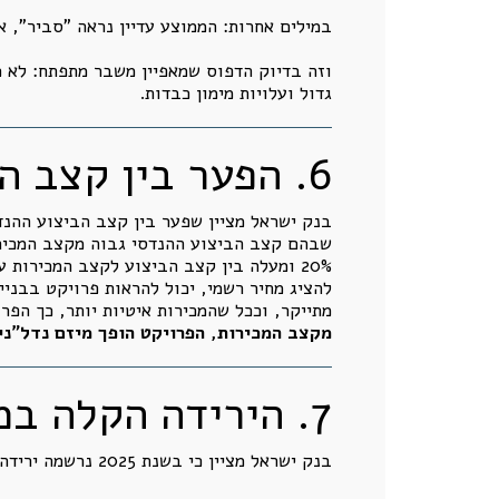
במילים אחרות: הממוצע עדיין נראה "סביר", א
וזה בדיוק הדפוס שמאפיין משבר מתפתח: לא כ
גדול ועלויות מימון כבדות.
6. הפער בין קצב הבנייה לקצב המכירות: מדד סיכון מובהק
שבהם קצב הביצוע ההנדסי גבוה מקצב המכיר
20% ומעלה בין קצב הביצוע לקצב המכירות עלה לכ־
להציג מחיר רשמי, יכול להראות פרויקט בבניי
מתייקר, וככל שהמכירות איטיות יותר, כך הפר
מקצב המכירות, הפרויקט הופך מיזם נדל"נ
7. הירידה הקלה במחירים אינה משקפת את מלוא ירידת השווי
בנק ישראל מציין כי בשנת 2025 נרשמה ירידה קלה במחירי הדירות, כ־