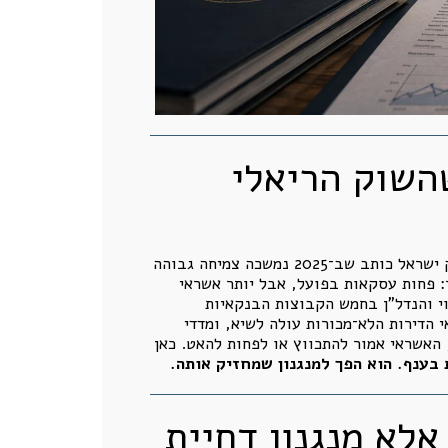
שהשוק הריאלי
הנקודה החשובה ביותר בשני המסמכים היא הסתירה בין השוק הריאלי לבין השוק הפיננסי. בתיבת המשכנתאות בנק ישראל כותב שב־2025 נמשכה צמיחה גבוהה
: פחות עסקאות בפועל, אבל יותר אשראי
וי והנדל"ן בחמש הקבוצות הבנקאיות
י הדירות הלא־מכורות עולה לשיא, ומדדי
 האשראי אמור להתכווץ או לפחות להאט. כאן
בענף. הוא הפך למנגנון שמחזיק אותה.
טבה, אלא מנגנון דחיית