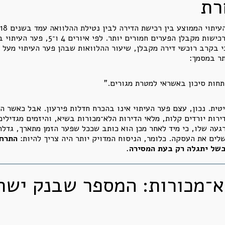
רת
. בקרב רכישות מקבלן הפערים חמ
י בקרב רוכשי דירה מקבלן, שיעור ההלוואות שבהן פער העיתוי מעל 
תר במסמך:
חות סיכון באשראי למטרת מגורים."
ית. נכון, עצם פער העיתוי אינו בהכרח חדלות פירעון. אבל כאשר ה
ירות יורדים קלות, מלאי הדירות הלא־מכורות בשיא, והיזמים מגדיל
עה שלו, כי מיד לאחר מכן הוא כותב שככל שפער הזמן מתארך, גדלה 
ים את העסקה. כלומר, הניסוח המדויק יותר היה צריך להיות:
התרחב
של יתגלה רק בעת המסירה.
לא־מכורות: המספר שבנק ישר